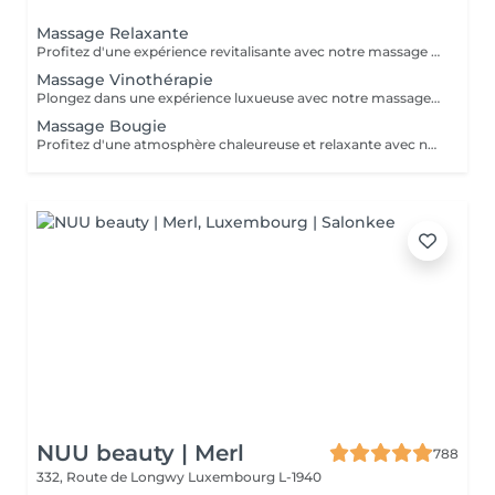
Massage Relaxante
Profitez d'une expérience revitalisante avec notre massage relaxant de 40, 60 ou 90 minutes. Nos esthéticiennes utiliseront des techniques douces pour soulager les tensions musculaires, procurant une sensation de tranquillité. Le temps de préparation et d'installation de la cliente est inclus dans la période choisie, garantissant que chaque minute soit consacrée à votre bien-être. Profitez de ce moment pour rajeunir corps et esprit.
Massage Vinothérapie
Plongez dans une expérience luxueuse avec notre massage Vinothérapie de 40, 60 ou 90 minutes. Nos Esthetcienne experts utiliseront des techniques spécifiques, combinant les bienfaits du raisin pour apaiser vos muscles et offrir une sensation de détente profonde. Le temps de préparation et d'installation de la cliente est inclus dans la durée sélectionnée, garantissant une expérience dédiée à votre bien-être. Laissez-vous emporter par ce moment de délice, revitalisant à la fois votre corps et votre esprit.
Massage Bougie
Profitez d'une atmosphère chaleureuse et relaxante avec notre massage aux bougies de 40, 60 ou 90 minutes. Nos esthéticiennes spécialisées intègrent des bougies parfumées pour créer une ambiance paisible tout en appliquant des techniques douces visant à soulager les tensions musculaires. Le temps de préparation et d'installation de la cliente est inclus dans la période choisie, garantissant que chaque minute soit dédiée à votre bien-être. Offrez-vous une expérience de rajeunissement du corps et de l'esprit dans ce cadre serein.
NUU beauty | Merl
788
332, Route de Longwy
Luxembourg L-1940