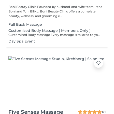
Boni Beauty Clinic Founded by husband-and-wife team Irena
Boni and Toni Blliku, Boni Beauty Clinic offers a complete
beauty, wellness, and grooming e...
Full Back Massage
Customized Body Massage ( Members Only )
Customized Body Massage Every massage is tailored to your individual needs and preferences on the day of your appointment. After a brief consultation, your therapist will customize the treatment to focus on areas of tension, muscle tightness, stress relief, relaxation, or overall well-being. Using personalized techniques and pressure, each session is designed to help reduce tension, improve circulation, ease muscle discomfort, and leave you feeling deeply relaxed and refreshed. Suitable for everyone and fully adapted to your body's needs.
Day Spa Event
Five Senses Massage
121