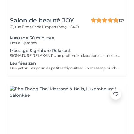
Salon de beauté JOY
137
61, rue Ermesinde
Limpertsberg L-1469
Massage 30 minutes
Dos ou jambes
Massage Signature Relaxant
SIGNATURE RELAXANT Une profonde relaxation sur-mesure avec ce massage signature réalisé avec les iconiques essences d'estime, huiles végétales 100% biologiques. Pour être profondément détendu.e. Inspiré du modelage californien, le massage signature relaxant associe les mouvements lents, fluides, enveloppants, harmonieux, qui enveloppent le corps dans sa globalité.
Les fées zen
Des patouilles pour les petites fripouilles! Un massage du dos , des bras, des mains . Une sensation de calme et d'apaisement , un temps pour soi pour déconnecter des tablettes et reconnecter avec son corps et son esprit.