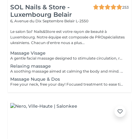
SOL Nails & Store -
253
Luxembourg Belair
6, Avenue du Dix Septembre
Belair L-2550
Le salon Sol' Nails&Store est votre rayon de beauté à
Luxembourg. Notre équipe est composée de PROspécialistes
ukrainiens. Chacun d'entre nous a plus...
Massage Visage
A gentle facial massage designed to stimulate circulation, relax facial tension and enhance the natural glow of the skin. The treatment can help the face look fresher, more rested and more radiant. Result: relaxed facial features, improved skin freshness and a healthy glow. Recommended frequency: once a week or every 2 weeks.
Relaxing massage
A soothing massage aimed at calming the body and mind. Gentle, flowing movements help reduce stress, ease muscular tension and create a deep sense of relaxation. Result: improved well-being, reduced stress and a peaceful, rebalanced feeling. Recommended frequency: once a week or as often as needed for relaxation.
Massage Nuque & Dos
Free your neck, free your day! Focused treatment to ease tightness, tension headaches, and stiffness in the neck and shoulders. You work in the office, spending long hours at a desk or looking at screens. THIS MASSAGE IS FOR YOU! Restores movement and reduces pain.