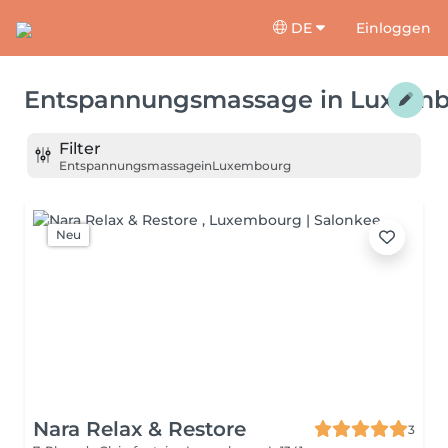
DE
Einloggen
Entspannungsmassage
in
Luxemb
Filter
Entspannungsmassage
in
Luxembourg
Neu
Nara Relax & Restore
3