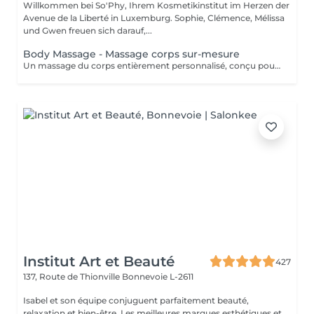
Willkommen bei So'Phy, Ihrem Kosmetikinstitut im Herzen der
Avenue de la Liberté in Luxemburg. Sophie, Clémence, Mélissa
und Gwen freuen sich darauf,...
Body Massage - Massage corps sur-mesure
Un massage du corps entièrement personnalisé, conçu pour s'adapter à vos besoins et aux tensions ressenties. Dès votre installation sur une table chauffante, tout est pensé pour favoriser le relâchement et le confort. L'huile utilisée est choisie selon vos préférences pour accompagner ce moment de détente. Grâce à une combinaison de manuvres enveloppantes, de pressions ciblées, d'étirements et de gestes drainants, ce massage agit en profondeur pour libérer les tensions, relâcher les zones contractées et procurer une sensation de légèreté. La pression et le rythme sont ajustés tout au long du soin afin de vous offrir un équilibre entre relaxation et efficacité. Une version adaptée est également proposée pour les femmes enceintes (45 minutes), garantissant un moment de détente en toute sécurité. Un soin idéal pour relâcher les tensions du corps, apaiser l'esprit et retrouver une sensation de bien-être global.
Institut Art et Beauté
427
137, Route de Thionville
Bonnevoie L-2611
Isabel et son équipe conjuguent parfaitement beauté,
relaxation et bien-être. Les meilleures marques esthétiques et