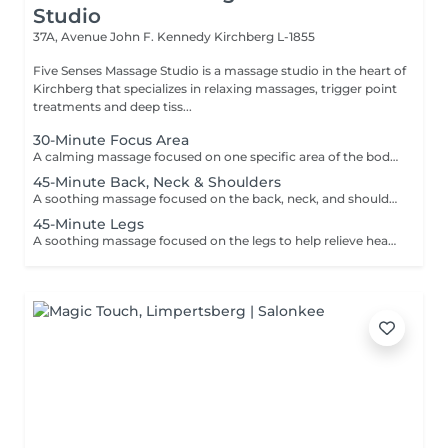
Studio
37A, Avenue John F. Kennedy
Kirchberg L-1855
Five Senses Massage Studio is a massage studio in the heart of
Kirchberg that specializes in relaxing massages, trigger point
treatments and deep tiss...
30-Minute Focus Area
A calming massage focused on one specific area of the body to help reduce tension, promote relaxation, and relieve daily stress. Using smooth flowing techniques and oil, the treatment can target areas such as the back, neck, shoulders, legs, or arms according to your needs and preferences.
45-Minute Back, Neck & Shoulders
A soothing massage focused on the back, neck, and shoulders to help release built-up tension, reduce stress, and promote deep relaxation. Using smooth flowing techniques and oil, this treatment helps calm the body and mind while easing muscular tightness caused by daily stress, posture, or fatigue.
45-Minute Legs
A soothing massage focused on the legs to help relieve heaviness, fatigue, and everyday tension. Using smooth relaxing techniques and oil, this treatment promotes circulation, relaxation, and an overall feeling of lightness and wellbeing. Ideal for tired or overworked legs.