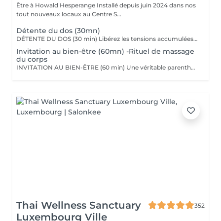
Être à Howald Hesperange Installé depuis juin 2024 dans nos
tout nouveaux locaux au Centre S...
Détente du dos (30mn)
DÉTENTE DU DOS (30 min) Libérez les tensions accumulées avec ce massage ciblé du dos, des épaules et de la nuque. Grâce à des manuvres profondes et enveloppantes, ce soin soulage les tensions musculaires, améliore la circulation et procure une sensation immédiate de relaxation. Nous utilisons les huiles aromatiques Comfort Zone, riches en extraits naturels apaisants, pour nourrir la peau tout en offrant un véritable moment de lâcher-prise. Comfort Zone, marque italienne de soins haut de gamme, allie science et nature pour offrir des produits efficaces, sensoriels et respectueux de l'environnement. Formulés avec des ingrédients d'origine naturelle et issus de l'agriculture régénérative, sans silicones ni parabènes, leurs produits garantissent une expérience bien-être complète, tout en respectant votre peau et la planète.
Invitation au bien-être (60mn) -Rituel de massage
du corps
INVITATION AU BIEN-ÊTRE (60 min) Une véritable parenthèse de relaxation avec un massage complet du corps qui harmonise les énergies et procure une détente profonde. Grâce à des mouvements fluides et enveloppants, ce soin relâche les tensions musculaires, apaise le mental et redonne vitalité et sérénité. Nous utilisons les huiles et baumes sensoriels Comfort Zone, enrichis en huiles essentielles et ingrédients issus de l'agriculture régénérative, pour une expérience à la fois relaxante et écoresponsable.
Thai Wellness Sanctuary
352
Luxembourg Ville