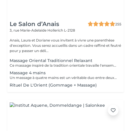
Le Salon d’Anais
255
3, rue Marie-Adelaïde
Hollerich L-2128
Anais, Laura et Doriane vous invitent à vivre une parenthèse
d'exception. Vous serez accueillis dans un cadre raffiné et feutré
pour y passer un déli...
Massage Oriental Traditionnel Relaxant
Ce massage inspiré de la tradition orientale travaille l'ensemble du corps avec de l'huile d'argon chauffée et délicatement parfumée. Les mains expertes de la praticienne insistent sur les points de tensions pour éliminer toxines et douleurs musculaire, et vous procurer un état de bien-être.
Massage 4 mains
Un massage à quatre mains est un véritable duo entre deux praticiens, les mêmes régions sont massées simultanément : Ils travaillent en harmonie et en synergie totale sur les mêmes zones du corps au même moment, et en synchronisant leurs mouvements de façon très précise.
Rituel De L'Orient (Gommage + Massage)