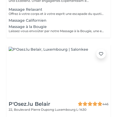
und Exzellenz. Unser engagiertes Expertenteam e...
Massage Relaxant
Offrez à votre corps et à votre esprit une escapade du quotidien avec notre Massage Relaxant. Conçu pour apaiser les muscles tendus et l'esprit agité, ce massage est une invitation à la tranquillité. Les gestes doux et enveloppants vous plongent dans un état de détente profonde, éliminant le stress et favorisant une relaxation totale. Laissez-vous dorloter, ressourcez-vous et repartez avec un sourire apaisé.
Massage Californien
Massage à la Bougie
Laissez-vous envoûter par notre Massage à la Bougie, une expérience sensorielle unique. La chaleur douce et apaisante de la cire fondue associée à des mouvements délicats vous transporte dans un cocon de relaxation. Vos sens seront comblés par les parfums apaisants de nos bougies spécialement conçues. Plongez dans un état de béatitude et ressortez avec une peau soyeuse et un esprit apaisé.
P'Osez.lu Belair
446
22, Boulevard Pierre Dupong
Luxembourg L-1430