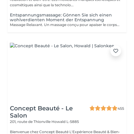
cosmétiques ainsi que la technolo...
Entspannungsmassage: Gönnen Sie sich einen
wohlverdienten Moment der Entspannung
Massage Relaxant. Un massage conçu pour apaiser le corps et l'esprit, soulager les tensions et vous offrir un moment de pure détente pour homme et femme, Détente Musculaire : Les mouvements doux et enveloppants relâchent les tensions accumulées, offrant une sensation de légèreté et de bien-être physique. Revitalisation de l'Esprit : Un massage relaxant aide à clarifier les pensées et à retrouver une paix intérieure, indispensable pour affronter le quotidien avec sérénité. Réduction du Stress : Les massages relaxants permettent de diminuer les niveaux de stress en induisant une profonde relaxation et en équilibrant les émotions. Amélioration du Sommeil : En relaxant les muscles et en calmant l'esprit, ces massages favorisent un sommeil réparateur et de meilleure qualité. Praticiennes Qualifiées : Sont spécialisés dans les techniques de relaxation pour vous offrir une expérience relaxante. Ambiance Apaisante : Profitez d'un environnement calme idéal pour une évasion . Adapté à Tous : Que vous soyez un homme ou une femme, nos massages sont personnalisés pour répondre à vos besoins spécifiques. Accordez-vous un moment de paix et de détente car personne ne le mérite plus que vous.
Concept Beauté - Le
455
Salon
201, route de Thionville
Howald L-5885
Bienvenue chez Concept Beauté L'Expérience Beauté & Bien-