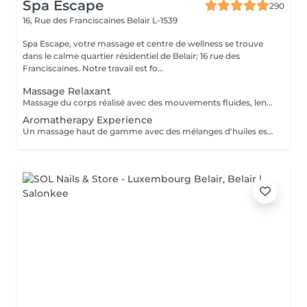
Spa Escape
290
16, Rue des Franciscaines
Belair L-1539
Spa Escape, votre massage et centre de wellness se trouve
dans le calme quartier résidentiel de Belair; 16 rue des
Franciscaines. Notre travail est fo...
Massage Relaxant
Massage du corps réalisé avec des mouvements fluides, lents et enveloppants qui avec une pression légère, vous offrira une détente profonde du corps et de l'esprit. Ce soin commence par un rafraîchissement stimulant des pieds pour favoriser la circulation sanguine et la relaxation. Pression légère à médium
Aromatherapy Experience
Un massage haut de gamme avec des mélanges d'huiles essentielles bio pour vous relaxer et vous revitaliser. Les techniques de massage et les huiles sont soigneusement sélectionnés et adaptés à chaque personne selon vos besoins spécifiques.Ce soin commence par un rafraîchissement stimulant des pieds pour favoriser la circulation sanguine et la relaxation.