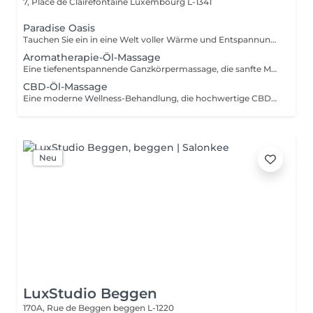
7, Place de Clairefontaine
Luxembourg L-1341
Paradise Oasis
Tauchen Sie ein in eine Welt voller Wärme und Entspannung. Dieses luxuriöse Wellness-Ritual kombiniert eine 90-minütige Hot-Stone-Massage mit einer 30-minütigen Thailändischen Fußreflexzonenmassage. Die Behandlung hilft, tiefliegende Verspannungen zu lösen, die Durchblutung zu fördern und Körper und Geist wieder in Einklang zu bringen. Enthalten sind: Hot-Stone-Massage 90 Min. Thailändische Fußreflexzonenmassage 30 Min.
Aromatherapie-Öl-Massage
Eine tiefenentspannende Ganzkörpermassage, die sanfte Massagetechniken mit sorgfältig ausgewählten ätherischen Ölen kombiniert. Die wohltuenden Düfte und fließenden Bewegungen helfen, Muskelverspannungen zu lösen, Stress abzubauen, den Geist zu beruhigen und ein nachhaltiges Gefühl von Wohlbefinden zu fördern.
CBD-Öl-Massage
Eine moderne Wellness-Behandlung, die hochwertige CBD-Öle mit entspannenden Massagetechniken verbindet. Ideal für alle, die sich eine Auszeit vom hektischen Alltag gönnen möchten. Die Behandlung hilft, Muskelspannungen zu lösen und sorgt für ein angenehmes körperliches Wohlgefühl.
Neu
LuxStudio Beggen
170A, Rue de Beggen
beggen L-1220