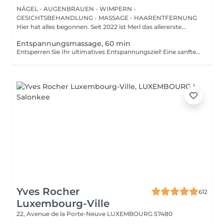
NÄGEL - AUGENBRAUEN - WIMPERN -
GESICHTSBEHANDLUNG - MASSAGE - HAARENTFERNUNG
Hier hat alles begonnen. Seit 2022 ist Merl das allererste
Zuhause der ...
Entspannungsmassage, 60 min
Entsperren Sie Ihr ultimatives Entspannungsziel! Eine sanfte, sanfte Behandlung, die muskuläre Spannungen lindert, die Durchblutung erhöht und ein allgemeines Gefühl der Entspannung fördert. Vorteile einer entspannenden Massage: - verbessert den Schlaf - reduziert Stress - löst Muskelverspannungen Wie wird eine entspannende Massage durchgeführt? - Kopf und Nacken werden massiert - Schultern und Rücken werden massiert - Hände und Arme werden massiert - Füße und Beine werden massiert - Bauch wird massiert Altersbeschränkungen: es gibt keine Altersbeschränkungen für dieses Verfahren. Empfehlungen nach dem Verfahren: treiben Sie 2-3 Stunden nach dem Eingriff keinen Sport und machen Sie keine scharfen Bewegungen. Häufigkeit: 1-2 Mal pro Woche, insgesamt 10 Mal. Wiederholen Sie dies alle 3-6 Monate.
Yves Rocher
612
Luxembourg-Ville
22, Avenue de la Porte-Neuve
LUXEMBOURG 57480