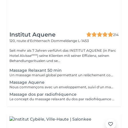
Institut Aquene
214
120, route d'Echternach
Dommeldange L-1453
Seit mehr als 7 Jahren verführt das INSTITUT AQUENE (in Parc
Hotel Alvisse****) seine Klienten mit seiner Effizienz, seinen
Behandlungsritualen und se...
Massage Relaxant 50 min
Un massage manuel global permettant un relâchement complet du corps
Massage Aquene
Nous commençons avec un enveloppement, suivi d'un massage unique. Ce massage, revitalisant et surtout énergisant.
Massage dos par radiofréquence
Le concept du massage relaxant du dos par radiofréquence proposé par NANNIC est une approche innovante qui allie détente profonde et soin technologique avancé. Grâce à l'utilisation de la radiofréquence, ce massage permet de chauffer en douceur les tissus cutanés et sous-cutanés, favorisant une relaxation musculaire optimale tout en stimulant la microcirculation. Cette méthode procure un double bénéfice: -Bien-être immédiat -Soin en profondeur Le massage relaxant du dos par radiofréquence NANNIC est idéal pour les personnes recherchant une expérience de détente haut de gamme associée aux bienfaits esthétiques visibles. C'est un véritable moment de soin holistique, à la fois apaisant pour l'esprit et régénérant pour le corps.