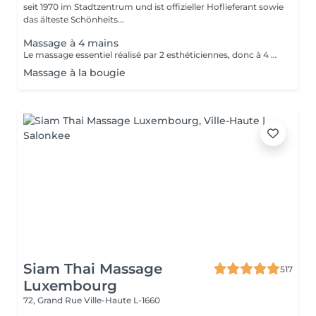
seit 1970 im Stadtzentrum und ist offizieller Hoflieferant sowie
das älteste Schönheits...
Massage à 4 mains
Le massage essentiel réalisé par 2 esthéticiennes, donc à 4 mains est un massage du corps complet aux huiles essentielles, qui apporte une profonde relaxation. C'est une technique favorisant la circulation énergétique et qui réactive le métabolisme. C'est un massage où on retrouve le plaisir de donner et de recevoir. En fait c'est un mélange de différentes techniques : californienne, quant au rythme, la fluidité, manoeuvres enveloppantes, et suédoise, travail précis sur les différentes parties du corps.
Massage à la bougie
Siam Thai Massage
517
Luxembourg
72, Grand Rue
Ville-Haute L-1660