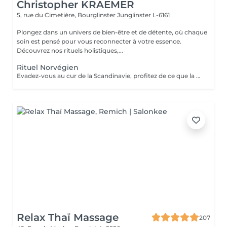
Christopher KRAEMER
5, rue du Cimetière, Bourglinster
Junglinster L-6161
Plongez dans un univers de bien-être et de détente, où chaque
soin est pensé pour vous reconnecter à votre essence.
Découvrez nos rituels holistiques,...
Rituel Norvégien
Evadez-vous au cur de la Scandinavie, profitez de ce que la nature a, à vous offrir Une parenthèse végétale très inspirante pour déconnecter et se reconnecter Véritable moment de relaxation complète. Sauna infrarouge, Massage shiatsu, bol d'air jacquier, douche. Onction du huiles précieuses, hammam crânien et facial, bains rythmés avec méditation guidée, exercices de sophrologie, shampooing, pose de masque et massage crânien, rituel de la cascade, rinçage à l'infusion de plantes et pulvérisation d'hydrolats qui clôturent le soin. Ne comprend pas le séchage des cheveux.
Relax Thaï Massage
207