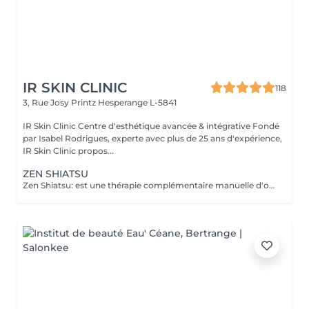
IR SKIN CLINIC
118
3, Rue Josy Printz
Hesperange L-5841
IR Skin Clinic Centre d'esthétique avancée & intégrative Fondé
par Isabel Rodrigues, experte avec plus de 25 ans d'expérience,
IR Skin Clinic propos...
ZEN SHIATSU
Zen Shiatsu: est une thérapie complémentaire manuelle d'origine japonaise, proche de l'acupuncture mais sans aiguilles. C'est une forme de massage, qui équilibre le yin et le yang et stimule ainsi les forces d'autorégulation naturelles du corps. Elle se base sur les méridiens connus dans la Médecine Traditionnelle Chinoise (MTC).