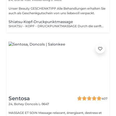
Unser Beauty GESCHENKTIPP Alle Behandlungen erhalten Sie
auch als Geschenkgutschein von uns liebevoll verpackt.
Shiatsu-Kopf-Druckpunktmassage
SHIATSU - KOPF - DRUCKPUNKTMASSAGE Durch die sanfte Stimulation bestimmter Druckpunkte und Energiebahnen werden Blockaden gelöst und der Energiefluss im Körper wiederhergestellt.
Sentosa
407
24, Bohey
Doncols L-9647
MASSAGE ET SOIN Massage relaxant, énergisant, destress et