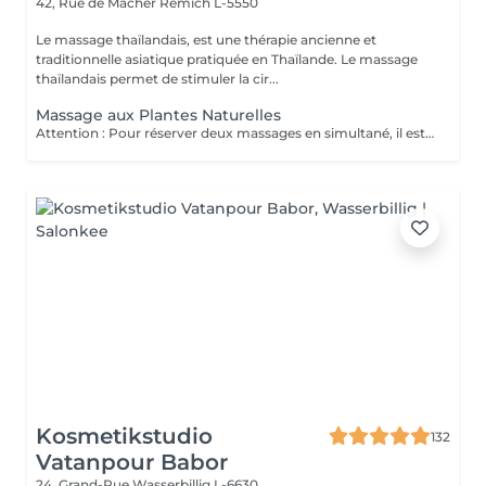
42, Rue de Macher
Remich L-5550
Le massage thaïlandais, est une thérapie ancienne et
traditionnelle asiatique pratiquée en Thaïlande. Le massage
thaïlandais permet de stimuler la cir...
Massage aux Plantes Naturelles
Attention : Pour réserver deux massages en simultané, il est nécessaire de procéder à deux réservations séparées. Ajouter deux services dans une seule réservation entraînera la programmation des rendez-vous l'un après l'autre, et non en même temps. Si besoin, vous pouvez également nous contacter par téléphone au 691 603 983. Merci !
Kosmetikstudio
132
Vatanpour Babor
24, Grand-Rue
Wasserbillig L-6630