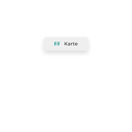
Karte
Unternehmen
Support
Team
&
Jobs
Ihr Geschäft hinzufügen
Rechtlich