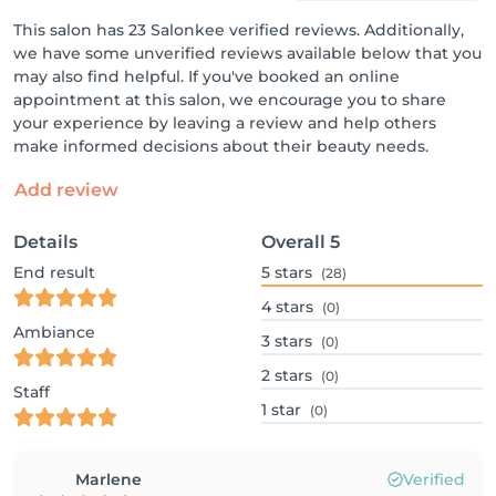
This salon has 23 Salonkee verified reviews. Additionally,
we have some unverified reviews available below that you
may also find helpful. If you've booked an online
appointment at this salon, we encourage you to share
your experience by leaving a review and help others
make informed decisions about their beauty needs.
Add review
Details
Overall
5
End result
5
stars
(28)
4
stars
(0)
Ambiance
3
stars
(0)
2
stars
(0)
Staff
1
star
(0)
Marlene
Verified