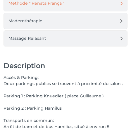
Mon objectif est de vous offrir bien plus qu'un soin : 
Méthode " Renata França "
une expérience personnalisée, professionnelle et 
chaleureuse, dans un cadre où votre bien-être est au 
centre de toutes les attentions.

Maderothérapie
Au plaisir de prendre soin de vous.
Massage Relaxant
Description
Accès & Parking:
Deux parkings publics se trouvent à proximité du salon :
Parking 1 : Parking Knuedler ( place Guillaume )
Parking 2 : Parking Hamilus
Transports en commun:
Arrêt de tram et de bus Hamilius, situé à environ 5