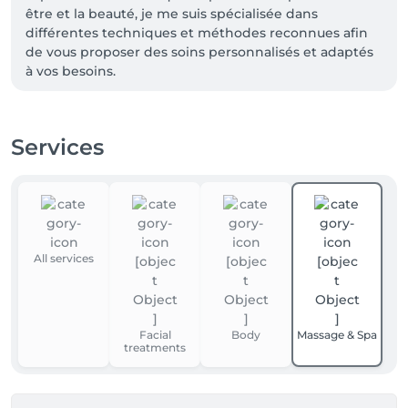
être et la beauté, je me suis spécialisée dans 
différentes techniques et méthodes reconnues afin 
de vous proposer des soins personnalisés et adaptés 
à vos besoins.

• Méthode Renata França

Services
• Massages pré et post-partum

• Madérothérapie

• Infinity Body Shape

• Soins corporels avancés

• Soins du visage avancés avec technologies 
esthétiques

All services
Je travaille avec différentes technologies de pointe 
telles que la radiofréquence, les ultrasons, 
l'oxygénothérapie et l'ultrasonic skin scrubber, afin 
Facial
Body
Massage & Spa
d'améliorer la qualité de la peau, de favoriser le bien-
treatments
être et d'accompagner chaque cliente dans l'atteinte 
de ses objectifs esthétiques.
