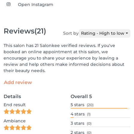
Open Instagram
Reviews
(21)
Sort by
Rating - High to low
This salon has 21 Salonkee verified reviews. If you've
booked an online appointment at this salon, we
encourage you to share your experience by leaving a
review and help others make informed decisions about
their beauty needs.
Add review
Details
Overall
5
End result
5
stars
(20)
4
stars
(1)
Ambiance
3
stars
(0)
2
stars
(0)