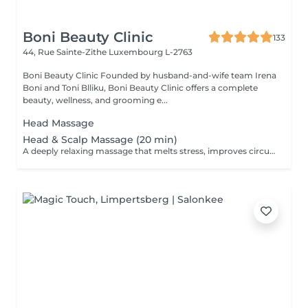
Boni Beauty Clinic
133
44, Rue Sainte-Zithe
Luxembourg L-2763
Boni Beauty Clinic Founded by husband-and-wife team Irena
Boni and Toni Blliku, Boni Beauty Clinic offers a complete
beauty, wellness, and grooming e...
Head Massage
Head & Scalp Massage (20 min)
A deeply relaxing massage that melts stress, improves circulation, and leaves you recharged and focused. Indulge in luxury, even on your lunch break. Quick, effective treatments designed to refresh your face, mind, and mood all within 30 to 60 minutes. Ideal for: Professionals, busy moms, and anyone seeking a touch of luxury between meetings. Available weekdays from 11:30 to 14:30