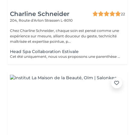
Charline Schneider
22
204, Route d'Arlon
Strassen L-8010
Chez Charline Schneider, chaque soin est pensé comme une
expérience sur mesure, alliant douceur du geste, technicité
maîtrisée et expertise pointue, p...
Head Spa Collaboration Estivale
Cet été uniquement, nous vous proposons une parenthèse de bien-être en édition limitée. Pendant cette expérience, profitez d'un rituel profondément relaxant alliant massage du cuir chevelu, soins adaptés et lâcher-prise, dans une atmosphère douce et apaisante. Une collaboration éphémère. Quelques dates seulement. Nombre de places très limité. Réservez dès maintenant votre moment de détente avant la fin de cette collaboration estivale. Un sèche-cheveux est mis à disposition. Le séchage n'est pas inclus afin de préserver la dimension relaxante du soin.