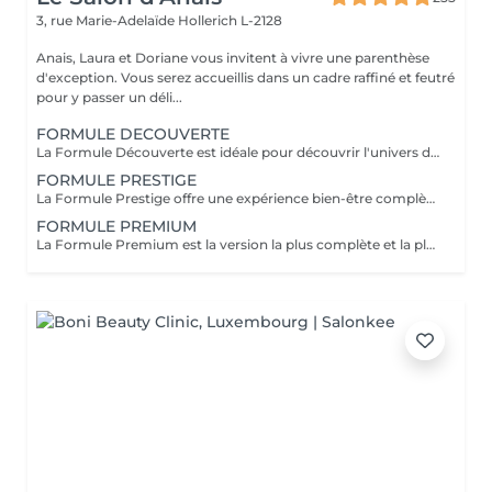
3, rue Marie-Adelaïde
Hollerich L-2128
Anais, Laura et Doriane vous invitent à vivre une parenthèse
d'exception. Vous serez accueillis dans un cadre raffiné et feutré
pour y passer un déli...
FORMULE DECOUVERTE
La Formule Découverte est idéale pour découvrir l'univers du Head Spa et s'offrir un véritable moment de détente. Ce soin associe massage crânien par acupression, diffusion d'eau sous arche et ambiance sensorielle apaisante pour libérer les tensions et favoriser le lâcher-prise. Le cuir chevelu est revitalisé, l'esprit apaisé et les cheveux retrouvent douceur et légèreté. Le séchage des cheveux est inclus à la fin de la prestation. Parfaite pour une première expérience relaxante.
FORMULE PRESTIGE
La Formule Prestige offre une expérience bien-être complète, alliant soin du cuir chevelu, détente capillaire et soin du visage. Grâce à des techniques manuelles ciblées et à une atmosphère enveloppante, cette formule procure une relaxation profonde tout en sublimant la peau et les cheveux. Elle permet de relâcher les tensions, d'améliorer la circulation et de retrouver une sensation d'équilibre et d'harmonie. Le séchage des cheveux est inclus. Idéale pour s'accorder un moment de bien-être global.
FORMULE PREMIUM
La Formule Premium est la version la plus complète et la plus exclusive de l'expérience Head Spa. Elle reprend tous les bienfaits de la Formule Prestige, avec un soin visage complet, un soin capillaire approfondi et une relaxation globale, tout en y ajoutant un gommage du cuir chevelu, une diffusion de vapeur et un massage spécifique réalisé pendant le temps de pause. La vapeur permet d'optimiser l'efficacité des soins, de détendre les muscles en profondeur et de renforcer les bienfaits du massage crânien. Chaque étape est pensée pour offrir un moment d'exception, alliant performance, confort et lâcher-prise total. Le séchage des cheveux est inclus. Recommandée pour vivre l'expérience Head Spa dans sa version la plus luxueuse.