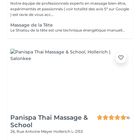
Notre équipe de professionnels experts en massage bien-être,
expérimentés et passionnés ( voir totalité des avis 5* sur Google
) est ravie de vous acc...
Massage de la Tête
Le Shiatsu de la tête est une technique énergétique manuelle du crâne, du visage et de la nuque qui permet d'harmoniser l'énergie dans les deux hémisphères du cerveau. Ce soin libère le flux de l'énergie subtile dans le corps, améliore la circulation. La technique consiste en la stimulation des points énergétiques de la zone par des petites pressions digitales et le drainage lymphatique pour évacuer les toxines par des mouvements glissés. Ce soin du visage est rajeunissant et très complet. Il permet de détoxifier la peau et de la rendre plus lisse et éclatante. Cette technique plonge le receveur dans une relaxation profonde qui renforce les capacités d'auto-guérison de l'organisme qui se ressource grâce au repos procuré par le soin. Le Shiatsu de la tête est indiqué dans les cas de : troubles du sommeil, stress, anxiété, nervosité, déprime, tristesse, tensions du cou et des épaules, fatigue oculaire et auditive, maux de tête, ...
Panispa Thai Massage &
16
School
26, Rue Antoine Meyer
Hollerich L-2153