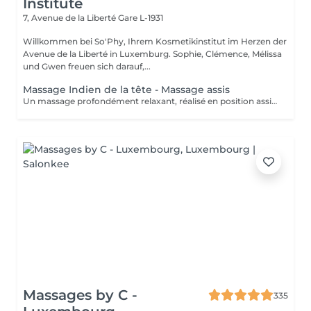
Institute
7, Avenue de la Liberté
Gare L-1931
Willkommen bei So'Phy, Ihrem Kosmetikinstitut im Herzen der
Avenue de la Liberté in Luxemburg. Sophie, Clémence, Mélissa
und Gwen freuen sich darauf,...
Massage Indien de la tête - Massage assis
Un massage profondément relaxant, réalisé en position assise, idéal pour relâcher rapidement les tensions accumulées. Inspiré des techniques ayurvédiques, ce soin agit sur le haut du dos, les épaules, la nuque et le cuir chevelu afin de libérer les tensions musculaires et apaiser le système nerveux. Grâce à des manuvres ciblées, il procure une sensation immédiate de légèreté, favorise la détente mentale et améliore la qualité du repos. Un soin idéal pour s'offrir une pause rapide et efficace, relâcher la pression et retrouver une sensation de calme et d'équilibre.
Massages by C -
335