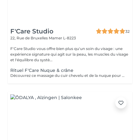
F'Care Studio
32
22, Rue de Bruxelles
Mamer L-8223
F'Care Studio vous offre bien plus qu'un soin du visage : une
expérience signature qui agit sur la peau, les muscles du visage
et l'équilibre du systè...
Rituel F'Care Nuque & crâne
Découvrez ce massage du cuir chevelu et de la nuque pour chasser les tensions physiques et mentales, combattre la fatigue et le stress. Modelage manuel du cuir chevelu sans huile, travail lent des muscles du cou, de la nuque sur-sollicités au quotidien. Les zones sensibles et tendues du crâne sont travaillés avec des techniques d'acupression et des instruments en pierre semi précieuse chauds afin de relaxer à la fois le corps et l'esprit et s'ancrer dans le moment présent. Réel lâcher prise en quelques instants. Les signes de fatigue sont estompés, le visage est parfaitement détendu.