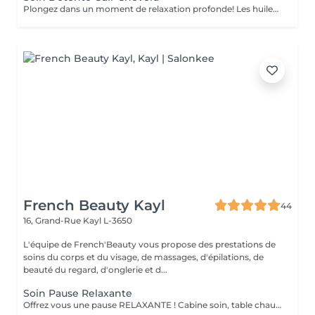
Plongez dans un moment de relaxation profonde! Les huiles naturelles au Neem stimulent le cuir chevelu et la pousse des cheveux. Le massage de la tête, du cuir chevelu et de la nuque vous emporte dans un doux moment de détente.
French Beauty Kayl
44
16, Grand-Rue
Kayl L-3650
L'équipe de French'Beauty vous propose des prestations de
soins du corps et du visage, de massages, d'épilations, de
beauté du regard, d'onglerie et d...
Soin Pause Relaxante
Offrez vous une pause RELAXANTE ! Cabine soin, table chauffante, massage crânien ou pieds ou mains ( 20 minutes ) sur fond sonore relaxant, service thé/café