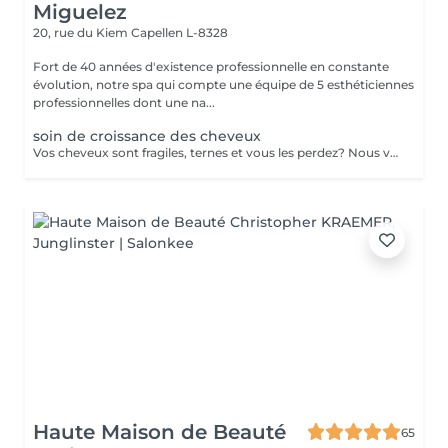
Miguelez
20, rue du Kiem
Capellen L-8328
Fort de 40 années d'existence professionnelle en constante
évolution, notre spa qui compte une équipe de 5 esthéticiennes
professionnelles dont une na...
soin de croissance des cheveux
Vos cheveux sont fragiles, ternes et vous les perdez? Nous vous proposons une cure de 2 semaines (dont 6 applications au total) dans notre institut. - Application d'un shampoing riche en Cell Supporting molecules qui fortifie la racine capillaire et active la pousse du cheveu - Pénétration des actifs grâce aux ultrasons - Application d'un conditionner pour des cheveux souples et brillants - Application d'un sérum riche en Cell Supporting molecules et en Redensyl pour une chevelure pleine de vitalité et volumineuse. Le sérum renforce le métabolisme de la racine des cheveux et en favorise la repousse.
Haute Maison de Beauté
65