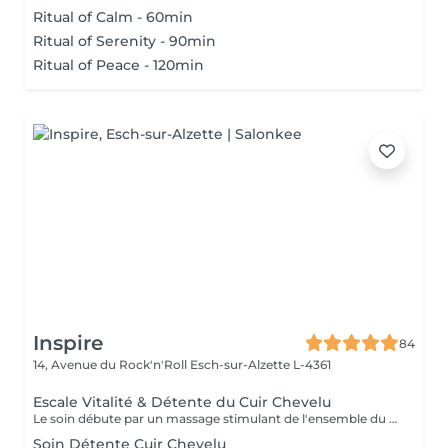
Ritual of Calm - 60min
Ritual of Serenity - 90min
Ritual of Peace - 120min
Inspire
84
14, Avenue du Rock'n'Roll
Esch-sur-Alzette L-4361
Escale Vitalité & Détente du Cuir Chevelu
Le soin débute par un massage stimulant de l'ensemble du cuir chevelu afin d'activer la microcirculation et favoriser la vitalité du cheveu. Une huile botanique rafraîchissante est appliquée sur les racines pour purifier le cuir chevelu, apporter une agréable sensation de fraîcheur et contribuer à son équilibre naturel. Une seconde huile au Neem et Coco est ensuite travaillée sur les longueurs et les pointes afin de nourrir, assouplir et protéger la fibre capillaire face aux agressions estivales telles que le soleil, le vent ou les baignades. Les manuvres lentes, enveloppantes et répétitives procurent une profonde sensation de relâchement. Les tensions accumulées se dissipent progressivement tandis que le corps et l'esprit s'abandonnent à une détente profonde. Les cheveux retrouvent douceur, souplesse et éclat, tandis que le cuir chevelu bénéficie d'un véritable bain de fraîcheur. Une parenthèse de bien-être et de calme entre deux soirées terrasses au soleil !
Soin Détente Cuir Chevelu