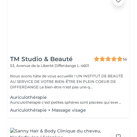
TM Studio & Beauté
56
53, Avenue de la Liberté
Differdange L-4601
Nous avons hâte de vous accueillir ! UN INSTITUT DE BEAUTÉ
AU SERVICE DE VOTRE BIEN-ÊTRE EN PLEIN COEUR DE
DIFFERDANGE Le bien-être n'est pas une q...
Auriculothérapie
Auriculothérapie c'est petites sphères sont placées qui exercent une pression aux points réflexes de l'oreille. Ils peuvent aider à soulager la douleur, l'anxiété, le stress, inconfort, syndrome prémenstruel, entre autres
Auriculothérapie + Massage visage