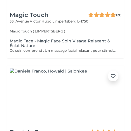
Magic Touch
120
33, Avenue Victor Hugo
Limpertsberg L-1750
Magic Touch ( LIMPERTSBERG )
Magic Face - Magic Face Soin Visage Relaxant &
Éclat Naturel
Ce soin comprend : Un massage facial relaxant pour stimuler la circulation sanguine, détendre les traits du visage et favoriser l'éclat naturel de la peau. Une exfoliation douce pour éliminer les cellules mortes et affiner le grain de peau. Une hydratation profonde pour nourrir et revitaliser la peau. Un masque à l'argile adapté à votre peau pour purifier, apaiser et redonner de l'éclat au teint. Les bienfaits : Peau plus douce et lumineuse Teint frais et éclatant Réduction des signes de fatigue Sensation profonde de détente et de bien-être Amélioration de la circulation et de l'oxygénation de la peau Prenez un moment pour vous et laissez votre peau retrouver tout son éclat naturel.