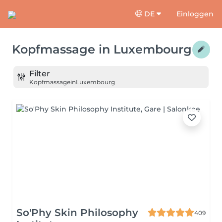
DE
Einloggen
Kopfmassage
in
Luxembourg
Filter
Kopfmassage
in
Luxembourg
So'Phy Skin Philosophy
409