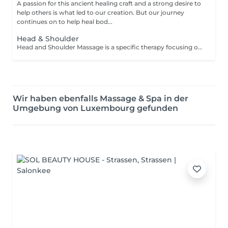
A passion for this ancient healing craft and a strong desire to
help others is what led to our creation. But our journey
continues on to help heal bod...
Head & Shoulder
Head and Shoulder Massage is a specific therapy focusing on the specific areas rather than the entire body. The massage helps to relieve tension in your muscles, improve circulation and reduce stress. This therapy is especially recommended for you if you work sitting down or at a desk all day. The focus on your back, head and shoulders helps you to relax and assists in the reduction of stress hormones in the muscles which can reduce the occurrence of tension related headaches. Other benefits that can be received from this therapy include: Improved sleep Reduction of neck-stiffness A general feeling of relaxation Improved circulation in your head
Wir haben ebenfalls Massage & Spa in der
Umgebung von Luxembourg gefunden