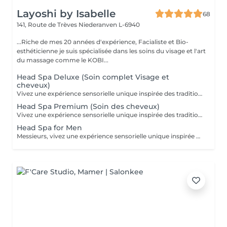
Layoshi by Isabelle
68
141, Route de Trèves
Niederanven L-6940
...Riche de mes 20 années d'expérience, Facialiste et Bio-
esthéticienne je suis spécialisée dans les soins du visage et l'art
du massage comme le KOBI...
Head Spa Deluxe (Soin complet Visage et
cheveux)
Vivez une expérience sensorielle unique inspirée des traditions anciennes japonaises dédiées au soin du corps et à l'apaisement de l'esprit. Le Head Spa combine soin des cheveux et du visage pour améliorer la revitalisation du cuir chevelu tout en favorisant la réduction du stress et la relaxation générale: - Démaquillage du visage - Massage du visage manuel "coup d'éclat" - Massage manuel des épaules, de la nuque et du cuir chevelu à l'huile précieuse et utilisation de différents outils - Fontaine d'eau chaude - Masque visage hydratant - Shampoing - Masque capillaire sous bain de vapeur + sérum - Massage des mains et des bras. - Crème + Sérum visage hydradants - Séchage des cheveux (15 minutes)
Head Spa Premium (Soin des cheveux)
Vivez une expérience sensorielle unique inspirée des traditions anciennes japonaises dédiées au soin du corps et à l'apaisement de l'esprit. Le Head Spa combine soin des cheveux et du visage pour améliorer la revitalisation du cuir chevelu tout en favorisant la réduction du stress et la relaxation générale: - Démaquillage du visage - Massage manuel des épaules, de la nuque et du cuir chevelu à l'huile précieuse et utilisation de différents outils - Fontaine d'eau chaude - Shampoing - Masque capillaire sous bain de vapeur + sérum - Massage des mains et des bras. - Séchage des cheveux (15 minutes)
Head Spa for Men
Messieurs, vivez une expérience sensorielle unique inspirée des traditions anciennes japonaises dédiées au soin du corps et à l'apaisement de l'esprit adapté à votre peau. Le Head Spa combine soin des cheveux et du visage pour améliorer la revitalisation du cuir chevelu tout en favorisant la réduction du stress et la relaxation générale: - Soin du visage (nettoyage, massage, masque et/ou soin de la barbe) - Massage manuel des épaules, de la nuque et du cuir chevelu à l'huile précieuse et utilisation de différents outils - Fontaine d'eau chaude - Shampoing - Sérum capillaire - Séchage des cheveux