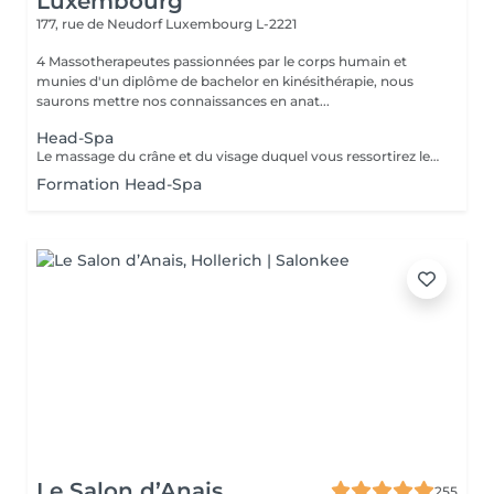
Luxembourg
177, rue de Neudorf
Luxembourg L-2221
4 Massotherapeutes passionnées par le corps humain et
munies d'un diplôme de bachelor en kinésithérapie, nous
saurons mettre nos connaissances en anat...
Head-Spa
Le massage du crâne et du visage duquel vous ressortirez les cheveux propres. Association de l'utilisation du massage, de l'eau et de la vapeur afin de vous garantir une séance vraiment relaxante. Utilisation de l'huile essentielle adaptée à votre cuir chevelu après analyse. Contre-indications : Extentions, tissages et tresses plaquées. Attendre 72h après une coloration. Accord médical nécéssaire en cas de chimiothérapie/rémission. Merci de nous informer en cas de grossesse ou allaitement afin d'adapter les produits utilisés.
Formation Head-Spa
Le Salon d’Anais
255