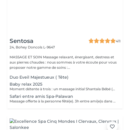
Sentosa
411
24, Bohey
Doncols L-9647
MASSAGE ET SOIN Massage relaxant, énergisant, destress et
aux pierres chaudes : nous sommes à votre écoute pour vous
proposer notre gamme de soins :...
Duo Eveil Majestueux ( Tête)
Baby relax 2025
Moment détente à trois : un massage initial Shantala Bébé (maximum 9 mois ) vous faites vous même le massage sur votre bébé et nous vous montrons la marche à suivre + 2 massages " Eveil Majestueux" de 20 min pour papa et maman + 4h de Spa -Privatif Palawan A votre disposition lit pour bébé Uniquement du Lundi au jeudi de 10h à 14h Possibilité de commander le repas de midi sauf le mardi .
Safari entre amis Spa-Palawan
Massage offerte à la personne fêté(e). 3h entre ami(e)s dans notre spa privatif Palawan avec jus frais offerts. Massage Eveil Majestueux de 20 min offerts à la personne fêté(e) avec les somptueux produits de la marque Africology.