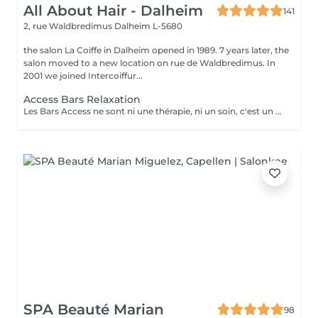
All About Hair - Dalheim
141
2, rue Waldbredimus
Dalheim L-5680
the salon La Coiffe in Dalheim opened in 1989. 7 years later, the
salon moved to a new location on rue de Waldbredimus. In
2001 we joined Intercoiffur...
Access Bars Relaxation
Les Bars Access ne sont ni une thérapie, ni un soin, c'est un outil qui favorise le fameux « lâcher-prise ». La stimulation de ces points entraîne un relâchement des blocages mentaux, provoque une relaxation intense et lorsque touchés doucement, ils relâchent sans effort, tout ce qui empêche de recevoir.
SPA Beauté Marian
98