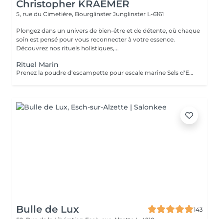
Christopher KRAEMER
5, rue du Cimetière, Bourglinster
Junglinster L-6161
Plongez dans un univers de bien-être et de détente, où chaque
soin est pensé pour vous reconnecter à votre essence.
Découvrez nos rituels holistiques,...
Rituel Marin
Prenez la poudre d'escampette pour escale marine Sels d'Epsom, algues, poudre de pierres précieuses, huiles essentielles de Lédon De Groenland, c'est tout un programme qui vous attend afin de vous reminéraliser, vous purifier mais aussi vous détendre et à la fois vous énergiser Véritable moment de relaxation complète. Sauna infrarouge, Massage shiatsu, bol d'air jacquier, douche. Onction du huiles précieuses, hammam crânien, facial et respiratoire, bains rythmés avec méditation guidée, exercices de sophrologie, shampooing, pose de masque et massage crânien, rituel de la cascade, rinçage à l'infusion de plantes qui clôture le soin. Le soin ne comprend pas le brushing
Bulle de Lux
143