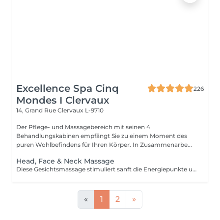
Excellence Spa Cinq
226
Mondes I Clervaux
14, Grand Rue
Clervaux L-9710
Der Pflege- und Massagebereich mit seinen 4
Behandlungskabinen empfängt Sie zu einem Moment des
puren Wohlbefindens für Ihren Körper. In Zusammenarbe...
Head, Face & Neck Massage
Diese Gesichtsmassage stimuliert sanft die Energiepunkte und entspannt die Gesichtsmuskulatur. Diese Massage löst Verspannungen im Nacken und schenkt Ihnen ein Gefühl von tiefer Entspannung und innerer Balance. Die Dauer der Behandlung (30min) umfasst die Installation und die integrierte Entspannungsphase (10 Min.).
«
1
2
»