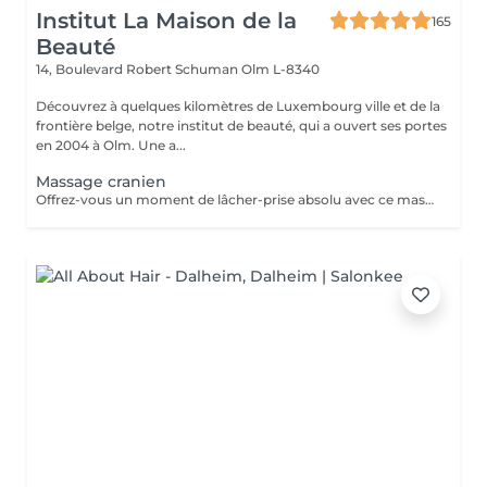
Institut La Maison de la
165
Beauté
14, Boulevard Robert Schuman
Olm L-8340
Découvrez à quelques kilomètres de Luxembourg ville et de la
frontière belge, notre institut de beauté, qui a ouvert ses portes
en 2004 à Olm. Une a...
Massage cranien
Offrez-vous un moment de lâcher-prise absolu avec ce massage crânien japonais authentique, transmis par une formatrice venue du Japon. Ce soin agit sur le cuir chevelu, la nuque et les trapèzes pour relâcher les tensions, apaiser le mental et rééquilibrer les énergies. Il favorise la détente profonde, améliore la circulation et aide à libérer le stress et la fatigue nerveuse. Idéal seul ou en complément d'un soin, pour une expérience de bien-être global et revitalisante.