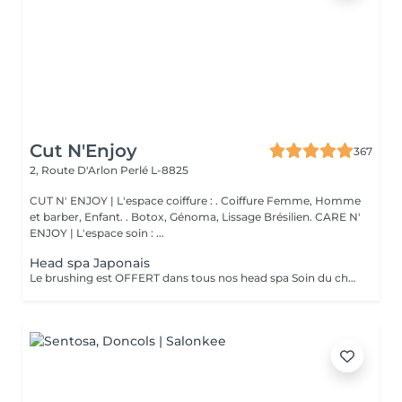
Cut N'Enjoy
367
2, Route D'Arlon
Perlé L-8825
CUT N' ENJOY | L'espace coiffure : . Coiffure Femme, Homme
et barber, Enfant. . Botox, Génoma, Lissage Brésilien. CARE N'
ENJOY | L'espace soin : ...
Head spa Japonais
Le brushing est OFFERT dans tous nos head spa Soin du cheveu, du cuir chevelu, massage du haut du corps et massage crânien sous les jet japonais