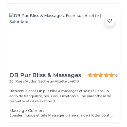
DB Pur Bliss & Massages
10
38, Rue d'Audun
Esch-sur-Alzette L-4018
Bienvenue chez Db pur bliss & massages et soins ! Dans un
écrin de tranquillité, nous vous invitons à une parenthèse de
bien-être et de relaxation. L...
Massage Crânien
Épaules, nuque et tête Massages crânien , aide à lutter contre les migraines , tensions et douleurs cervicales, tensions musculaire des trapèzes liées aux stress et mauvaises postures . Soûlage et détend et apaiser .