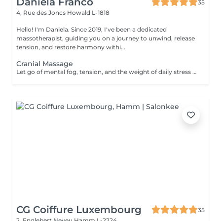
Daniela Franco
35
4, Rue des Joncs
Howald L-1818
Hello! I'm Daniela. Since 2019, I've been a dedicated
massotherapist, guiding you on a journey to unwind, release
tension, and restore harmony withi...
Cranial Massage
Let go of mental fog, tension, and the weight of daily stress with the Cranial Clarity Ritual calming head massage designed to clear your mind and soothe your nervous system. Through gentle pressure, intuitive touch, and mindful pacing, this ritual helps release built-up tension in the scalp, jaw, temples, and neck while encouraging deep mental stillness. This treatment is perfect for those seeking relief from headaches, mental fatigue, or emotional overload. Leave feeling lighter, clearer, and more groundedwith a renewed sense of mental space and inner serenity. For further questions please contact us.
CG Coiffure Luxembourg
35
2, Englebert Neveu
Hamm L-2224