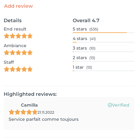
Add review
Details
Overall
4.7
End result
5
stars
(535)
4
stars
(41)
Ambiance
3
stars
(10)
2
stars
(13)
Staff
1
star
(13)
Highlighted reviews:
Camilla
Verified
21.11.2022
Service parfait comme toujours