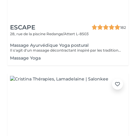
ESCAPE
182
28, rue de la piscine
Redange/Attert L-8503
Massage Ayurvédique Yoga postural
Il s'agit d'un massage décontractant inspiré par les traditions indiennes d'Ayurvéda et de Yoga. Cette technique qui permet de redonner de l'élasticité à la colonne vertébrale, utilise des mouvements, des flexions et des torsions qui sont parfaitement harmonisées entre elles, ce qui va permettre au corps de s'étirer et de s'échauffer. La technique peut se réaliser avec les mains et avec les pieds, en fonction du cas. BÉNÉFICES DU MASSAGE AYURDÉVIQUE YOGA POSTURAL Connexion avec une respiration consciente Promeut la flexibilité des muscles et la mobilité des articulations Aide à améliorer la posture en contribuant au bien-être et à l'équilibre du corps.
Massage Yoga