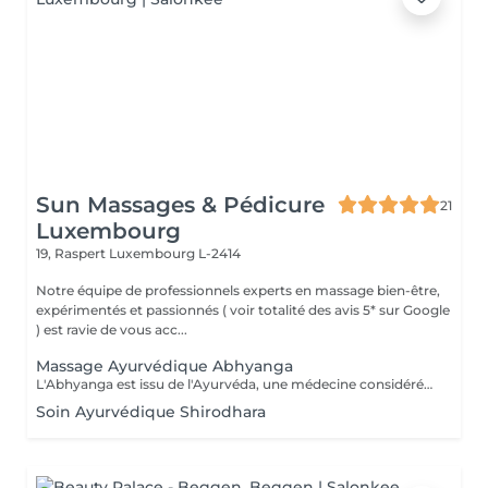
Sun Massages & Pédicure
21
Luxembourg
19, Raspert
Luxembourg L-2414
Notre équipe de professionnels experts en massage bien-être,
expérimentés et passionnés ( voir totalité des avis 5* sur Google
) est ravie de vous acc...
Massage Ayurvédique Abhyanga
L'Abhyanga est issu de l'Ayurvéda, une médecine considérée comme sacrée en Inde depuis plus de 4000 ans. Il s'appuie sur les sept centres énergétiques du corps que le praticien va rééquilibrer en stimulant les trajets de l'énergie afin de permettre à celle-ci de circuler librement dans tout le corps. Usage d'huiles ayurvédiques chaudes, pressions, frictions, étirements dans un rythme modéré, en alternant des manuvres lentes et plus rapides. Résultat, le bien-être physique et émotionnel sont retrouvés. Pour tous, en particulier les personnes nerveuses souffrant de stress, de fatigue et ayant du mal à gérer leurs émotions. Le massage Abhyanga fait également des merveilles sur : la concentration, le sommeil, la digestion, la dépression. Sur le plan physiologique, il permet de favoriser la circulation sanguine, la respiration, l'assouplissement des articulations et le relâchement musculaire.
Soin Ayurvédique Shirodhara