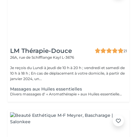
LM Thérapie-Douce
21
26A, rue de Schifflange
Kayl L-3676
Je reçois du Lundi à jeudi de 10 h à 20 h ; vendredi et samedi de
10 h à 18 h ; En cas de déplacement à votre domicile, à partir de
janvier 2024, un...
Massages aux Huiles essentielles
Divers massages d' « Aromathérapie » aux Huiles essentielles (pour le corps) Ces massages apportent un soulagement immédiat à la tension musculaire, améliorent la circulation sanguine et lymphatique, augmente ses défenses Immunitaires. .Massage détente relax, "Plaisir" .Massage relaxation "Cocoon" .Massage amincissement drainage "Détox" .Massage pour les "douleurs articulaires" (dos-épaules-genoux) .Massage "Réflexe" : soulage courbatures, tendinites et autres douleurs articulaires et musculaires. Conseillé pour les sportifs ! .Massage "Tonic" pour la fatigue nerveuse, l'épuisement, le surmenage, le stress, la déprime, Besoin de Peps, et d'énergie, baisse de libido (tonique générale) ; Système immunitaire affaibli, rhume, antivirale, bronchite, nez bouché, sinusite, Arthrose, hyperthyroidie, fatigue des glandes surrénales... Ce massage est conseillé pour les périodes hivernales !