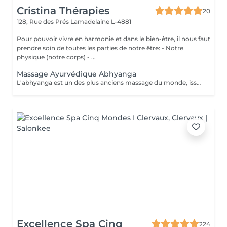
Cristina Thérapies
20
128, Rue des Prés
Lamadelaine L-4881
Pour pouvoir vivre en harmonie et dans le bien-être, il nous faut
prendre soin de toutes les parties de notre être: - Notre
physique (notre corps) - ...
Massage Ayurvédique Abhyanga
L'abhyanga est un des plus anciens massage du monde, issus d'une sagesse indienne de plus de 5000 ans et de sa médecine, l'Ayurveda. Douceur, pressions ciblées et étirements vous invitent au lâcher prise totale. Le massage abhyanga signifie littéralement, massage à l'huile de tout le corps (y compris le cuir chevelu et le visage). C'est nourrissant, cela apaise vos doshas, donne de l'énergie, de l'endurance, du plaisir et du sommeil. La malaxation de la peau augmente sa longévité et nourrit toutes les parties du corps. Augmente la circulation en particulier nerveuse. Le patient est recouvert d'un drap qui sert à découvrir au fur et à mesure les parties à masser. Chaque massage est individualisé selon la prédominance des "doshas" et des déséquilibres du client. Après un massage ayurvédique, on ressent généralement une profonde sensation de détente et de légèreté, accompagnée d'un bien-être global tant physique que mental, grâce à la libération des tensions musculaires, la stimulation de la circulation et l'harmonisation des énergies. Le massage ayurvédique se pratique avec de l'huile, sauf exceptions liées à vos besoins spécifiques, il n'est donc pas nécessaire de porter une tenue particulière. Cependant, il faut prévoir simplement des sous-vêtements confortables et que vous ne craignez pas de tacher avec de l'huile. Prestation proposée uniquement aux dames. Réservation par téléphone au 00352 691 730 824. Paiement sur place en espèces.
Excellence Spa Cinq
224