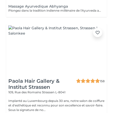
Massage Ayurvedique Abhyanga
Plongez dans la tradition indienne millénaire de l'Ayurveda avec notre massage Abhyanga. Ce rituel ancestral, vieux de plus de 5000 ans, combine des gestes doux, des pressions ciblées et des étirements pour vous offrir une expérience de lâcher-prise absolu. "Abhyanga" signifie littéralement "massage à l'huile de tout le corps", et c'est précisément ce que vous recevrez. Chacun de nos mouvements est minutieusement exécuté pour créer une harmonie parfaite entre votre corps et votre esprit, vous permettant de vous détendre profondément et d'oublier le temps qui passe. Nous vous invitons également à découvrir nos offres de cartes FORFAITS, conçues pour prolonger ces moments de bien-être et vous offrir des avantages exclusifs. Pour plus d'informations, visitez notre page Forfaits. Ce massage est aussi une idée cadeau idéale pour surprendre et faire plaisir. Pour en savoir plus, cliquez ici : https://www.oxyzen.lu Veuillez noter que ce massage est déconseillé aux femmes enceintes. Avertissement : Nos soins sont dédiés au bien-être et à la relaxation. Ils ne remplacent pas un suivi médical et ne relèvent pas de la kinésithérapie.
Paola Hair Gallery &
158
Institut Strassen
109, Rue des Romains
Strassen L-8041
Implanté au Luxembourg depuis 30 ans, notre salon de coiffure
et d'esthétique est reconnu pour son excellence et savoir-faire.
Sous la signature de no...