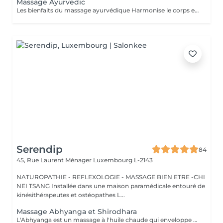
Massage Ayurvedic
Les bienfaits du massage ayurvédique Harmonise le corps et l'esprit grâce à une approche holistique. Détend profondément, réduit le stress et apaise le mental. Améliore la circulation sanguine et lymphatique. Nourrit la peau grâce aux huiles chaudes et naturelles. Soulage les tensions musculaires et favorise un meilleur sommeil. Résultat : une sensation de bien-être global, d'équilibre et d'énergie retrouvée.
Serendip
84
45, Rue Laurent Ménager
Luxembourg L-2143
NATUROPATHIE - REFLEXOLOGIE - MASSAGE BIEN ETRE -CHI
NEI TSANG Installée dans une maison paramédicale entouré de
kinésithérapeutes et ostéopathes L...
Massage Abhyanga et Shirodhara
L'Abhyanga est un massage à l'huile chaude qui enveloppe tout le corps. Au fil des gestes lents et continus, le corps se relâche, la respiration s'apaise, l'énergie circule à nouveau. C'est un moment où tout se dépose, où le système nerveux se calme et où l'on retrouve une sensation d'unité. Le Shirodhara prolonge ce voyage intérieur. Un filet d'huile chaude coule doucement sur le front, comme une invitation à lâcher le mental. Les pensées se posent, le stress se dissout, un calme profond s'installe, presque méditatif. Ensemble, Abhyanga et Shirodhara créent un soin de 2 h où le corps se détend, le corps se relâche et l'esprit retrouve de la clarté. Une expérience douce, rééquilibrante et profondément régénérante. Prévoir une serviette, tissus pour le retour, veillez a ne pas s'alimenter juste avant, Idéalement c'est un soin qui se pratique le soir