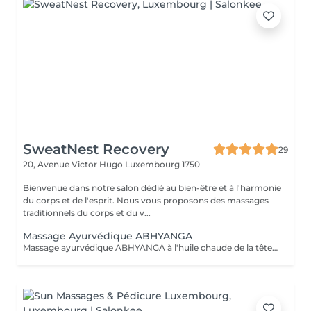
SweatNest Recovery
29
20, Avenue Victor Hugo
Luxembourg 1750
Bienvenue dans notre salon dédié au bien-être et à l'harmonie
du corps et de l'esprit. Nous vous proposons des massages
traditionnels du corps et du v...
Massage Ayurvédique ABHYANGA
Massage ayurvédique ABHYANGA à l'huile chaude de la tête aux pieds C'est un massage enveloppant et relaxant aux huiles végétales chaudes et des huiles essentielles, soigneusement sélectionnées en fonction des bienfaits recherchés et pour équilibrer votre Dosha (Vata, Kapha ou Pitta). De manière générale, ce massage permet de détoxifier, revitaliser et de lutter contre le stress et le vieillissement. Lors de la séance la praticienne utilise différentes huiles précieuses auyurvediques Des huiles ayurvédique capillaires Huile Keranya Potion capillaire puissante à base de graines du Cumin Noir pour les forces des cheveux Huile Ambhring Revitaliseur aux herbes Amla et Bhringraj (pour les cheveux mous, sans vie, matures et grisonnants) Huile Nectar Rukshadi pour les cheveux secs et au cuir chevelu squameux Elixir capillaire Saromyas avec l'extrait de Lotus sacré pour les cheveux terne, sans éclat et rêches Les huiles ayurvédiques précieuses pour le visage Huile Bharanyu revitalisante au curcuma, de la racine apaisante de Manjistha, de fruit Amla et de la cannelle. Huile Saine Paraania purifiante et éclaircissante de l'arbre quinquina d'Inde avec les huiles essentielles de Gardénia, de Jasmin et de Néroli. Ces huiles sont reparties en grande quantité sur l'ensemble du corps. Du cuir chevelu aux orteils, chaque zone du corps est massée pour le libérer de toutes ses tensions. Selon l'esprit d'Abyhanga, les énergies négatives glissent sur le corps bien huilé et ne peuvent pas s'accrocher.