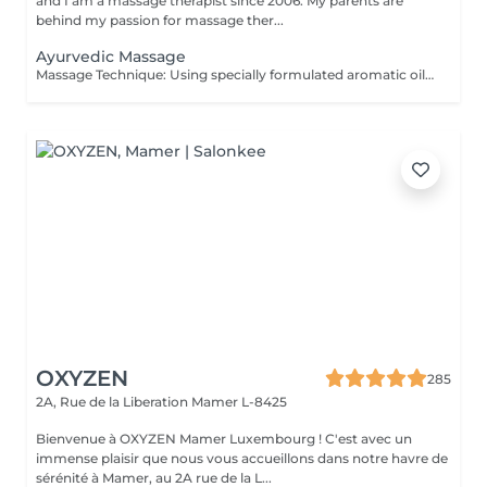
and I am a massage therapist since 2006. My parents are
behind my passion for massage ther...
Ayurvedic Massage
Massage Technique: Using specially formulated aromatic oils, movement long stroke and massage pressure Soft to Medium. Ayurvedic massage is a light, gentle full body massage without applying pressure, but with much sweeping and stroking, which is typically done with the help of nourishing botanical oils.
OXYZEN
285
2A, Rue de la Liberation
Mamer L-8425
Bienvenue à OXYZEN Mamer Luxembourg ! C'est avec un
immense plaisir que nous vous accueillons dans notre havre de
sérénité à Mamer, au 2A rue de la L...