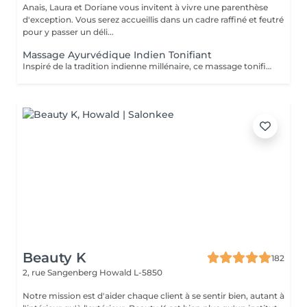
Anais, Laura et Doriane vous invitent à vivre une parenthèse
d'exception. Vous serez accueillis dans un cadre raffiné et feutré
pour y passer un déli...
Massage Ayurvédique Indien Tonifiant
Inspiré de la tradition indienne millénaire, ce massage tonifiant à l'huile chaude propose une alternance des rythmes variés. Profitez des fragrances de vanille et cardamome de ce soin qui soulage vos muscles, facilite le sommeil profond et laisse la peau soyeuse.
Beauty K
182
2, rue Sangenberg
Howald L-5850
Notre mission est d'aider chaque client à se sentir bien, autant à