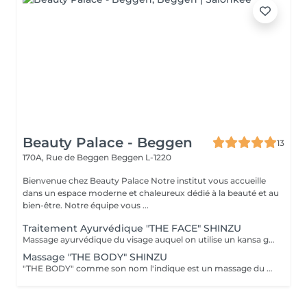
Beauty Palace - Beggen
13
170A, Rue de Beggen
Beggen L-1220
Bienvenue chez Beauty Palace Notre institut vous accueille
dans un espace moderne et chaleureux dédié à la beauté et au
bien-être. Notre équipe vous ...
Traitement Ayurvédique "THE FACE" SHINZU
Massage ayurvédique du visage auquel on utilise un kansa guérisseur de L'Inde. Celui-ci permet de rééquilibrer les énergies au corps, agit sur des points d'acupression pour améliorer la circulation, détendre les muscles, drainer, anti-stresse et raffermir l'ovale du visage. Résultats: *Détente *Peau lumineuse *Amélioration du tonus musculaire *Diminution des tensions faciales *Améliore les maux de tête *Anti-stress *Draine
Massage "THE BODY" SHINZU
"THE BODY" comme son nom l'indique est un massage du corps complet. (Cuir chevelu compris) Pratiqué à l'aide de KANSAS rugueux (métal guérisseur de l'inde) Voici ce que ce massage vous apportera: *Une meilleur oxygénation et circulation du sang *Il réactivera vos capacités, concentration et clarté mentale *Il améliorera vos défenses immunitaires *Il détoxifiera votre corps (drainage) *Il aidera à la régulation du sommeil *Il soulagera les tensions de la vie quotidienne *Il rééquilibrera vos énergies