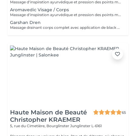
Massage d'inspiration ayurvédique et pression des points marmas selon votre dosha (vata, pitta, kapha), tant avec les couleurs que les parfums et le choix des huiles. Une tisane vous sera servie après le soin.
Aromavedic Visage / Corps
Massage d'inspiration ayurvédique et pression des points marmas selon votre dosha (vata, pitta, kapha), tant avec les couleurs que les parfums et le choix des huiles. Corps, mini soin visage et cuir chevelu. Une tisane vous sera servie après le soin.
Garshan Dren
Massage drainant corps complet avec application de black mud détox. Idéal pour les tempéraments kapha et les personnes ayant de la rétention de liquides ou de la cellulite liée à cela. Effet jambes légères garanti, soin très relaxant. Une boisson Tisama Lakshmi dren vous sera servie après le soin.
Haute Maison de Beauté
65
Christopher KRAEMER
5, rue du Cimetière, Bourglinster
Junglinster L-6161