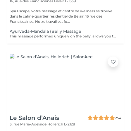
16, Rue des Franciscaines
Belair L-1539
Spa Escape, votre massage et centre de wellness se trouve
dans le calme quartier résidentiel de Belair; 16 rue des
Franciscaines. Notre travail est fo...
Ayurveda-Mandala (Belly Massage
This massage performed uniquely on the belly, allows you to eliminate the stress and stagnant emotions that one tends to hold onto. It promotes a deep sense of letting go and permits a healthy energy circulation and enhances a comfortable digestion.
Le Salon d’Anais
254
3, rue Marie-Adelaïde
Hollerich L-2128