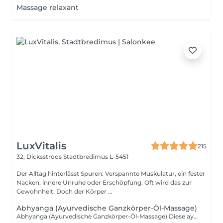
Massage relaxant
LuxVitalis
215
32, Dicksstroos
Stadtbredimus L-5451
Der Alltag hinterlässt Spuren: Verspannte Muskulatur, ein fester
Nacken, innere Unruhe oder Erschöpfung. Oft wird das zur
Gewohnheit. Doch der Körper ...
Abhyanga (Ayurvedische Ganzkörper-Öl-Massage)
Abhyanga (Ayurvedische Ganzkörper-Öl-Massage) Diese ayurvedische Ganzkörper-Öl-Massage schenkt Ruhe, Ausgleich und innere Harmonie. Mit warmem ayurvedischem Öl wird der gesamte Körper sanft umhüllt und massiert. Die Behandlung harmonisiert die Körperenergien, beruhigt das Nervensystem, stärkt das Immunsystem, regt den Lymphfluss an und pflegt Haut sowie Gewebe. Energie, Vitalität und Wohlbefinden kehren zurück.