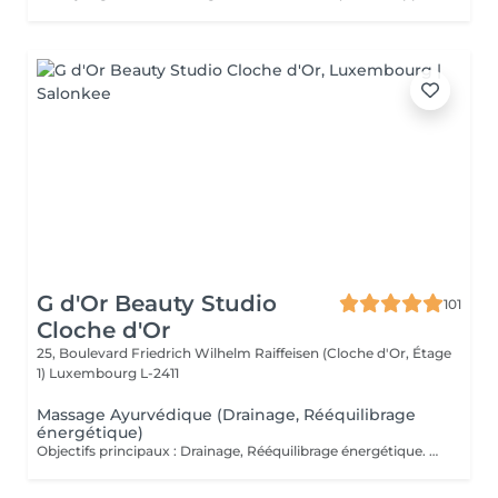
G d'Or Beauty Studio
101
Cloche d'Or
25, Boulevard Friedrich Wilhelm Raiffeisen (Cloche d'Or, Étage
1)
Luxembourg L-2411
Massage Ayurvédique (Drainage, Rééquilibrage
énergétique)
Objectifs principaux : Drainage, Rééquilibrage énergétique. Massage du corps entier inspiré des traditions indiennes ancestrales, où les manuvres sont à la fois enveloppantes, profondes et rythmées, alternant pressions, lissages et mouvements circulaires. Chaque geste suit une chorégraphie précise visant à stimuler les points énergétiques et à accompagner le corps dans un mouvement naturel de rééquilibrage. Ce rituel harmonieux soutient la circulation sanguine et lymphatique, favorise le drainage naturel de l'organisme et aide à éliminer les toxines accumulées. Par son rythme fluide et structuré, il dynamise les tissus, relance l'énergie vitale (prana) et contribue à délier les zones de stagnation. Le corps retrouve légèreté et vitalité, tandis qu'une sensation d'ancrage et d'harmonie intérieure s'installe durablement. Fréquence recommandée : Ponctuellement, ou toutes les 2 à 3 semaines dans le cadre d'un entretien régulier.