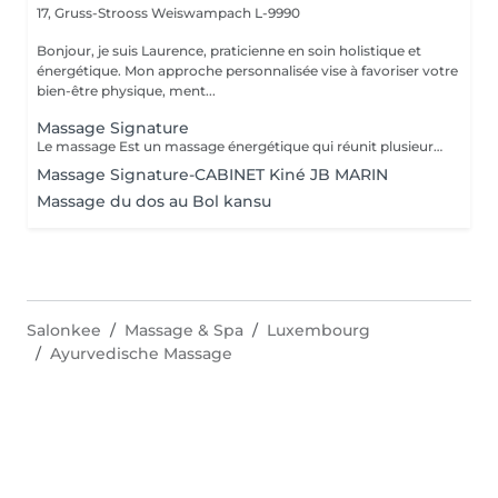
17, Gruss-Strooss
Weiswampach L-9990
Bonjour, je suis Laurence, praticienne en soin holistique et
énergétique. Mon approche personnalisée vise à favoriser votre
bien-être physique, ment...
Massage Signature
Le massage Est un massage énergétique qui réunit plusieurs techniques de massages du monde (Tuina, Lomi-lomi, Californien, Suédois et Ayurvédique), l'aromathérapie et l'énergie du magnétisme qui réveille les processus naturels d'autoguérison du corps en déchargeant les mémoires émotionnelles encombrantes et les toxines. Véritable invitation à la reconnexion à soi, c'est une psychothérapie pour le corps qui permet de laisser s'opérer tout un développement réparateur et initiateur, ouvrant la mémoire du corps, qui nettoie peu à peu les anciens traumas et laisse l'énergie de vie circuler librement permettant un véritable bien-être et apportant un lâcher prise physique et mental de manière impressionnante. Ce massage profondément relaxant peut aider à soulager le stress, l'anxiété, les tensions musculaires, les douleurs chroniques et à améliorer la circulation sanguine et lymphatique. Il est également utile pour stimuler le système immunitaire et renforcer le corps. Il peut également être bénéfique pour les personnes souffrant de problèmes de sommeil et de troubles digestifs. Ce massage est pratiqué sur l'ensemble du corps avec un mélange d'huiles végétales et d'huiles essentielles Ne pas s'exposer au soleil ou aux UV pendant au moins 6h après ce massage. La durée de la prestations inclus le temps d'installation
Massage Signature-CABINET Kiné JB MARIN
Massage du dos au Bol kansu
Salonkee
Massage & Spa
Luxembourg
Ayurvedische Massage