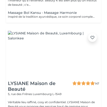
l'intérieur qu'à l'extérieur. Beauty K est bien plus qu'un institut
de beauté ; c'e...
Massage Bol Kansu - Massage Harmonie
Inspiré de la tradition ayurvédique, ce soin corporel complet, au rythme lent et doux, associe des manuvres enveloppantes et l'utilisation du bol Kansu. Il procure un profond sentiment de détente, apaisant le mental, réduisant le stress et revitalisant l'énergie pour harmoniser corps et esprit. Bienfaits corporels : Soulage les tensions musculaires Améliore la circulation sanguine et lymphatique Favorise l'élimination des toxines Optimise les échanges cellulaires Pour l'esprit : Détente profonde et apaisement mental Améliore la qualité du sommeil Combat l'insomnie et le stress Stimule la circulation énergétique, favorisant l'équilibre global
LYSIANE Maison de
147
Beauté
5, rue des Frênes
Luxembourg L-1549
Véritable lieu raffiné, cosy et confidentiel. LYSIANE Maison de
Beauté vous propose des services haut de gamme pour