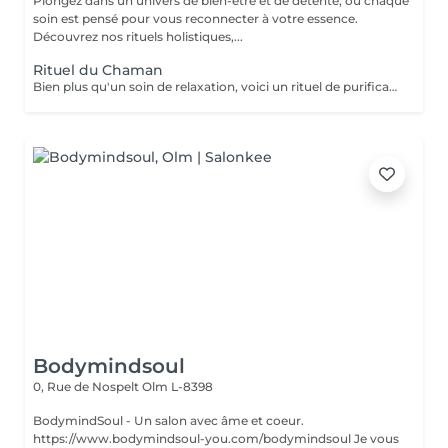
Plongez dans un univers de bien-être et de détente, où chaque
soin est pensé pour vous reconnecter à votre essence.
Découvrez nos rituels holistiques,...
Rituel du Chaman
Bien plus qu'un soin de relaxation, voici un rituel de purification incroyable. Tous les bienfaits du HeadSpa, de la naturopathie, de la sophrologie et des soins énergétiques, sont réunis dans ce rituel d'exception pour remise à zéro. Nous travaillons toutes les couches du corps humain. Physique, vibratoires, énergétiques etc Ne comprend pas le séchage des cheveux.
Bodymindsoul
0, Rue de Nospelt
Olm L-8398
BodymindSoul - Un salon avec âme et coeur.
https://www.bodymindsoul-you.com/bodymindsoul Je vous