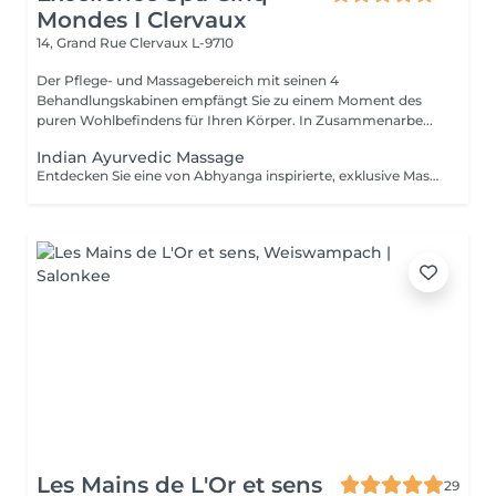
Mondes I Clervaux
14, Grand Rue
Clervaux L-9710
Der Pflege- und Massagebereich mit seinen 4
Behandlungskabinen empfängt Sie zu einem Moment des
puren Wohlbefindens für Ihren Körper. In Zusammenarbe...
Indian Ayurvedic Massage
Entdecken Sie eine von Abhyanga inspirierte, exklusive Massage, veredelt mit kostbaren Ölen aus Sesam, Moringa und Chaulmoogra. Der harmonische Wechsel aus langsamen und dynamischen, zugleich belebenden und umhüllenden Bewegungen, verbunden mit sanften Dehnungen, löst Spannungen, aktiviert die Lebensenergie und hinterlässt ein Gefühl von Leichtigkeit, Vitalität und vollkommener Balance. Die Dauer der Behandlung (60min) umfasst die Installation und die integrierte Entspannungsphase (10 Min.).
Les Mains de L'Or et sens
29