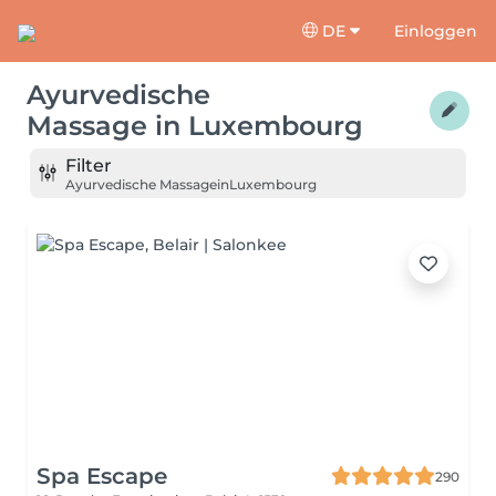
DE
Einloggen
Ayurvedische
Massage
in
Luxembourg
Filter
Ayurvedische Massage
in
Luxembourg
Spa Escape
290