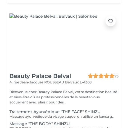
Beauty Palace Belval
75
4, rue Jean-Jacques ROUSSEAU
Belvaux L-4368
Bienvenue chez Beauty Palace Belval, votre destination beauté
et bien-être où les professionnelles de la beauté vous
accueillent avec plaisir pour des...
Traitement Ayurvédique "THE FACE" SHINZU
Massage ayurvédique du visage auquel on utilise un kansa guérisseur de L'Inde. Celui-ci permet de rééquilibrer les énergies au corps, agit sur des points d'acupression pour améliorer la circulation, détendre les muscles, drainer, anti-stresse et raffermir l'ovale du visage. Résultats: *Détente *Peau lumineuse *Amélioration du tonus musculaire *Diminution des tensions faciales *Améliore les maux de tête *Anti-stress *Draine
Massage "THE BODY" SHINZU