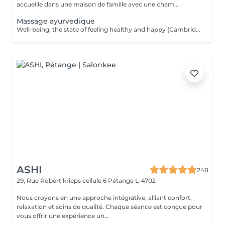
accueille dans une maison de famille avec une cham...
Massage ayurvedique
Well-being, the state of feeling healthy and happy (Cambridge dictionary) is exactly what you get during the massage. Your body and mind are in agreement. Find a moment of listening, relaxation and the opportunity to refocus and rejuvenate. The massage provokes the release of happiness hormones. The Ayurveda massage finds its roots in India and invites the body to heal itself and create balance between body, mind and spirit, all by getting massaged with hot organic oil. While the oil enters the body with smooth massage techniques, it helps the body to detoxify and release properly. In Ayurveda the science of life a person's health is based on their dosha = a balance of the five elements of the world known as fire, water, earth, space and air. The three doshas: VATA (air & space); PITTA (fire & water); KAPHA ( earth & water). Each person has one dominant dosha based on physical, emotional, mental, and behavioral characteristics. The focus is to bring the energy centers (chakras) in balance by encouraging the elimination of toxins and making the energy in our body flow.
ASHI
248
29, Rue Robert krieps cellule 6
Pétange L-4702
Nous croyons en une approche intégrative, alliant confort,
relaxation et soins de qualité. Chaque séance est conçue pour
vous offrir une expérience un...