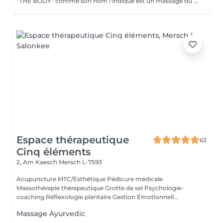
"THE BODY" comme son nom l'indique est un massage du corps complet. (Cuir chevelu compris) Pratiqué à l'aide de KANSAS rugueux (métal guérisseur de l'inde) Voici ce que ce massage vous apportera: *Une meilleur oxygénation et circulation du sang *Il réactivera vos capacités, concentration et clarté mentale *Il améliorera vos défenses immunitaires *Il détoxifiera votre corps (drainage) *Il aidera à la régulation du sommeil *Il soulagera les tensions de la vie quotidienne *Il rééquilibrera vos énergies
Espace thérapeutique
63
Cinq éléments
2, Am Kaesch
Mersch L-7593
Acupuncture MTC/Esthétique Pédicure médicale
Massothérapie thérapeutique Grotte de sel Psychologie-
coaching Réflexologie plantaire Gestion Émotionnell...
Massage Ayurvedic