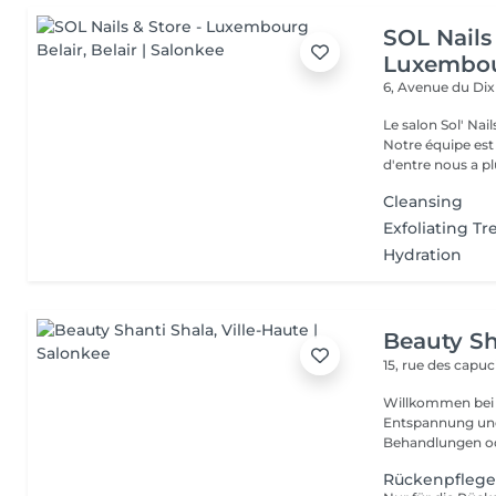
SOL Nails 
Luxembou
6, Avenue du Di
Le salon Sol' Na
Notre équipe es
d'entre nous a plu
Cleansing
Exfoliating T
Hydration
Beauty Sh
15, rue des capu
Willkommen bei P
Entspannung und Wohlbefin
Behandlungen ode
Rückenpfleg