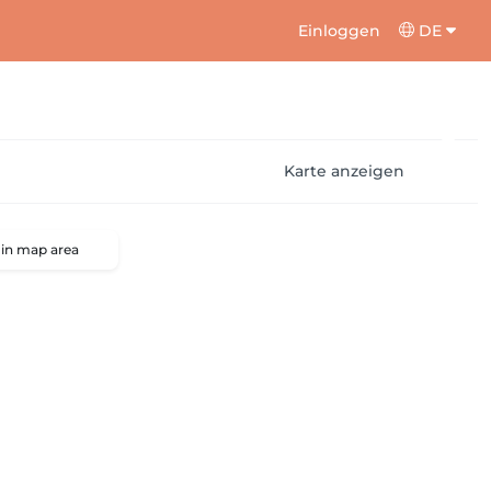
Einloggen
DE
Karte anzeigen
 in map area