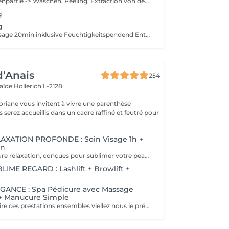
Nur für die Rückenpartie -> Waschen, Peeling, Extraction von den schwarzen Punkten & Pickeln, Massage 10min und Maske 10min
g
g
Peeling und Massage 20min inklusive Feuchtigkeitspendend Entgiftend Reinigend Stimulierend
d’Anais
254
laïde
Hollerich L-2128
oriane vous invitent à vivre une parenthèse
XATION PROFONDE : Soin Visage 1h +
in
90 minutes de pure relaxation, conçues pour sublimer votre peau tout en relâchant les tensions du corps. Une Tisane détox vous sera offerte pour prolonger cet instant de douceur.
ME REGARD : Lashlift + Browlift +
ANCE : Spa Pédicure avec Massage
 + Manucure Simple
Si vous désirez faire ces prestations ensembles viellez nous le préciser en note lors de votre réservation. Un supplément vous sera demander si vous souhaiter un vernis simple ou semi-permanent.