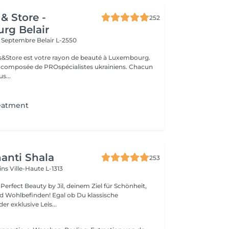
& Store -
252
rg Belair
x Septembre
Belair L-2550
ils&Store est votre rayon de beauté à Luxembourg.
t composée de PROspécialistes ukrainiens. Chacun
s...
reatment
anti Shala
253
cins
Ville-Haute L-1313
erfect Beauty by Jil, deinem Ziel für Schönheit,
den! Egal ob Du klassische
r exklusive Leis...
e