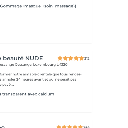
e(Gommage+masque +soin+massage))
de beauté NUDE
312
Cessange
Cessange, Luxembourg L-1320
former notre aimable clientèle que tous rendez-
s annuler 24 heures avant et qui ne serait pas
 payé ...
s transparent avec calcium
pe
289