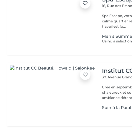
16, Rue des Fran
Spa Escape, votr
calme quartier ré
travail est fo...
Men's Summe
Institut 
37, Avenue Gran
Créé en septembre
chaleureux et con
ambiance détendu
Soin à la Paraf