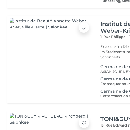
Fußpeeling, Mas
Institut 
Weber-Kr
1, Rue Philippe II
Exzellenz im Dienst der Schönheit!
im Stadtzentrum u
Schönheits...
Germaine de C
Germaine de 
Germaine de C
TONI&GU
13, Rue Edward 