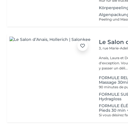
Körperpeelin
Algenpackun
Le Salon 
3, rue Marie-Ade
Anais, Laura et D
d'exception. Vous serez accueillis dans un cadre raffiné et feutré pour
y passer un déli...
FORMULE RELA
Massage 30m
FORMULE SUBLI
Hydragloss
FORMULE ÉLÉG
Pieds 30 min