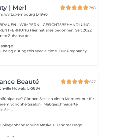
y | Merl
788
Longwy
Luxembourg L-1940
BRAUEN - WIMPERN - GESICHTSBEHANDLUNG -
 hat alles begonnen. Seit 2022
erste Zuhause der ...
assage
Nurture your well-being during this special time. Our Pregnancy Massage is a gentle, relaxing treatment designed to reduce muscle tension, improve circulation, and ease discomfort commonly experienced during pregnancy. Soft, flowing techniques and comfortable side-lying positioning provide deep relaxation without placing pressure on the abdomen. Hypoallergenic, unscented oils are used to care for sensitive skin and maintain comfort throughout the session. This massage helps relieve tension in the lower back and shoulders, reduces swelling and heaviness in the legs, improves overall circulation, and promotes a sense of ease and balance in the body. This treatment is performed only with the approval of your doctor.
gance Beauté
627
onville
Howald L-5884
Sie sich einen Moment nur für
Schönheitssalon . Maßgeschneiderte
 Sie ...
g, Collagenhandschuhe Maske + Handmassage