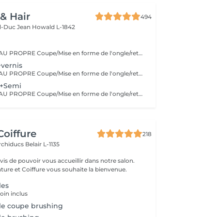
 & Hair
494
d-Duc Jean
Howald L-1842
EFFICACE MISE AU PROPRE Coupe/Mise en forme de l'ongle/retrait des cuticules/retrait des callosités/peeling/gommage/crème La pédicure classique est une pédicure simple complète et efficace elle est parfaite pour entretenir vos pieds tout au long de l'année.
vernis
EFFICACE MISE AU PROPRE Coupe/Mise en forme de l'ongle/retrait des cuticules/retrait des callosités/peeling/gommage/crème La pédicure classique est une pédicure simple complète et efficace elle est parfaite pour entretenir vos pieds tout au long de l'année.
 +Semi
EFFICACE MISE AU PROPRE Coupe/Mise en forme de l'ongle/retrait des cuticules/retrait des callosités/peeling/gommage/crème La pédicure classique est une pédicure simple complète et efficace elle est parfaite pour entretenir vos pieds tout au long de l'année.
Coiffure
218
Archiducs
Belair L-1135
s de pouvoir vous accueillir dans notre salon.
ture et Coiffure vous souhaite la bienvenue.
les
oin inclus
le coupe brushing