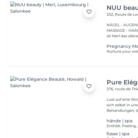
NUU beaut
332, Route de 
NÄGEL - AUGEN
MASSAGE - HAARENTFERNUNG Hier
ist Merl das aller
Pregnancy M
Pure Elé
276, route de Thi
Lust auf eine Wohlfühlpause? Gönnen 
sich selbst in unserem 
Behandlungen, die
hände | spa
Enthält: Peelin
füsse | spa