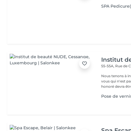
SPA Pedicur
Institut 
55-55A, Rue de 
Nous tenons à in
vous qui n'est pa
honoré devra être
Pose de verni
Spa Esca