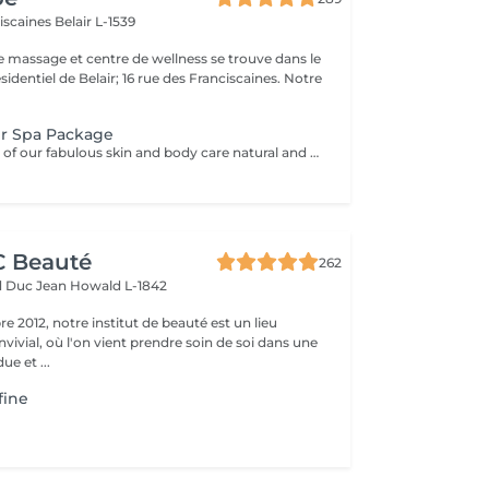
ciscaines
Belair L-1539
e massage et centre de wellness se trouve dans le
sidentiel de Belair; 16 rue des Franciscaines. Notre
r Spa Package
Using a selection of our fabulous skin and body care natural and organic products, we provide you with a Kanzu foot bath and massage while you sip on a thyme and cucumber Sparkling Water concoction (optional). Then feel the tension and stress melt away from your face, neck, shoulders and scalp as you lay back and experience an upper body massage followed by an intoxicating, hot-towel face treatment ending with a calming hair and scalp massage.
CC Beauté
262
d Duc Jean
Howald L-1842
 2012, notre institut de beauté est un lieu
vivial, où l'on vient prendre soin de soi dans une
e et ...
fine