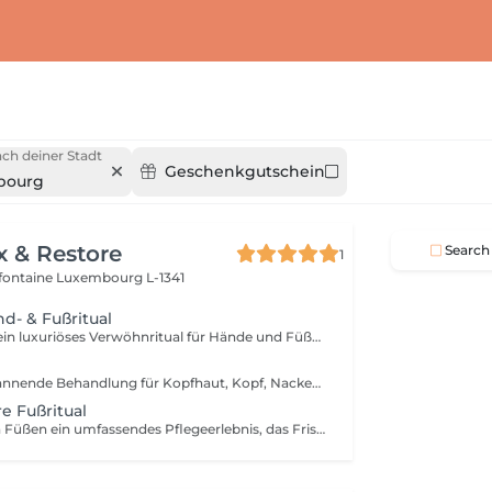
ch deiner Stadt
Geschenkgutschein
bourg
x & Restore
Search
1
efontaine
Luxembourg L-1341
nd- & Fußritual
Gönnen Sie sich ein luxuriöses Verwöhnritual für Hände und Füße, das die Haut pflegt, geschmeidig macht und für ein rundum entspanntes Wohlgefühl sorgt. Fußbehandlung (45 Min.) Fußbad Fußpeeling Fußmassage Warme Paraffinbehandlung Handbehandlung (30 Min.) Handpeeling Handmassage Warme Paraffinbehandlung Diese exklusive Behandlung kombiniert Peeling, Massage und die wohltuende Wärme von Paraffin, um die Haut intensiv zu pflegen, trockene Stellen zu revitalisieren und Händen sowie Füßen neue Geschmeidigkeit zu verleihen.
Eine tiefenentspannende Behandlung für Kopfhaut, Kopf, Nacken und allgemeines Wohlbefinden. Sanfte Massagetechniken helfen dabei, Verspannungen zu lösen, die Durchblutung anzuregen und ein angenehmes Gefühl von Entspannung zu fördern, während Kopfhaut und Haare gepflegt werden. Die Behandlung umfasst eine entspannende Kopfhautmassage, eine Haarwäsche sowie das anschließende Föhnen der Haare. Ideal zum Stressabbau, zur Entspannung und für einen wohltuenden Wellness-Moment.
e Fußritual
Gönnen Sie Ihren Füßen ein umfassendes Pflegeerlebnis, das Frische, Geschmeidigkeit und Komfort vereint. Die Behandlung kombiniert ein entspannendes Fußbad, ein Peeling, eine pflegende Maske, eine Paraffinbehandlung und eine wohltuende Fußmassage, um müde Füße zu revitalisieren und die Haut geschmeidig zu pflegen. Ideal für beanspruchte Füße, die besondere Aufmerksamkeit verdienen.