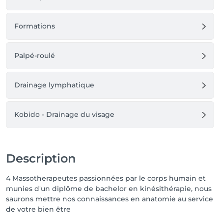
Si vous avez une promotion, elle sera appliquée lors 
de ce paiement, à la fin du rdv 🙂

Formations
Merci de vous présenter à l'heure voire 5min en 
avance. Tout retard emputera malheureusement le 
rendez-vous.

Palpé-roulé
Drainage lymphatique
Kobido - Drainage du visage
Description
4 Massotherapeutes passionnées par le corps humain et
munies d'un diplôme de bachelor en kinésithérapie, nous
saurons mettre nos connaissances en anatomie au service
de votre bien être