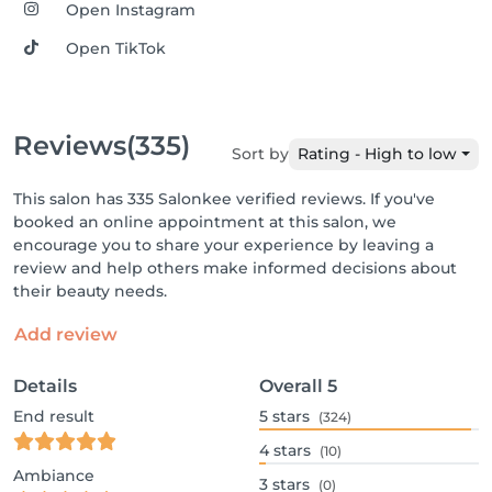
Open Instagram
Open TikTok
Reviews
(335)
Sort by
Rating - High to low
This salon has 335 Salonkee verified reviews. If you've
booked an online appointment at this salon, we
encourage you to share your experience by leaving a
review and help others make informed decisions about
their beauty needs.
Add review
Details
Overall
5
End result
5
stars
(324)
4
stars
(10)
Ambiance
3
stars
(0)