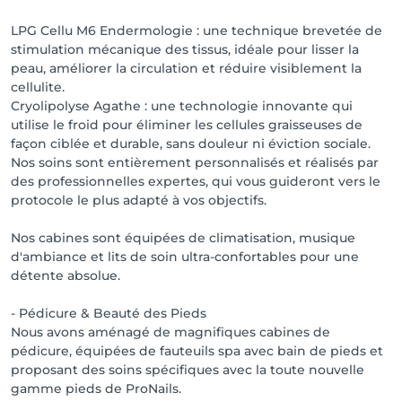
de dernière génération :

LPG Cellu M6 Endermologie : une technique brevetée de
LPG Cellu M6 Endermologie : une technique 
stimulation mécanique des tissus, idéale pour lisser la
brevetée de stimulation mécanique des tissus, idéale 
peau, améliorer la circulation et réduire visiblement la
pour lisser la peau, améliorer la circulation et réduire 
cellulite.
visiblement la cellulite.

Cryolipolyse Agathe : une technologie innovante qui
Cryolipolyse Agathe : une technologie innovante qui 
utilise le froid pour éliminer les cellules graisseuses de
utilise le froid pour éliminer les cellules graisseuses 
façon ciblée et durable, sans douleur ni éviction sociale.
de façon ciblée et durable, sans douleur ni éviction 
Nos soins sont entièrement personnalisés et réalisés par
sociale.

des professionnelles expertes, qui vous guideront vers le
Nos soins sont entièrement personnalisés et réalisés 
protocole le plus adapté à vos objectifs.
par des professionnelles expertes, qui vous 
guideront vers le protocole le plus adapté à vos 
Nos cabines sont équipées de climatisation, musique
objectifs.

d'ambiance et lits de soin ultra-confortables pour une
détente absolue.
💇‍♀️ Un espace coiffure : soins capillaires Davines, 
techniques de coloration, balayage 

- Pédicure & Beauté des Pieds
Nous avons aménagé de magnifiques cabines de
✂️ Un espace barber : coupes hommes, tailles de 
pédicure, équipées de fauteuils spa avec bain de pieds et
barbe et rasages traditionnels.

proposant des soins spécifiques avec la toute nouvelle
gamme pieds de ProNails.
📍 Situé au Centre Schneider à Howald, Concept 