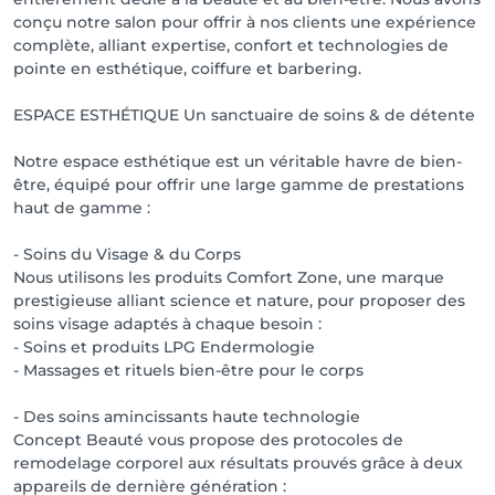
💆‍♀️ UN UNIVERS ESTHÉTIQUE UNIQUE POUR DES 
conçu notre salon pour offrir à nos clients une expérience
SOINS SUR MESURE.

complète, alliant expertise, confort et technologies de
Notre institut vous propose une large gamme de 
pointe en esthétique, coiffure et barbering.
prestations alliant expertise et technologies de 
pointe pour révéler votre beauté naturelle.

ESPACE ESTHÉTIQUE Un sanctuaire de soins & de détente
✨ Un espace bien-être et soins esthétiques haut de 
Notre espace esthétique est un véritable havre de bien-
gamme

être, équipé pour offrir une large gamme de prestations
Des cabines de soin spacieuses et élégantes avec 
haut de gamme :
climatisation, musique d’ambiance et lits de soin 
ultra-confortables, offrant une expérience sensorielle 
- Soins du Visage & du Corps
unique.

Nous utilisons les produits Comfort Zone, une marque
- Des soins visage et corps avancés, utilisant la 
prestigieuse alliant science et nature, pour proposer des
prestigieuse marque Comfort Zone et les dernières 
soins visage adaptés à chaque besoin :
innovations en matière de beauté et d’anti-âge.

- Soins et produits LPG Endermologie
- Un espace dédié à la minceur et à la silhouette, 
- Massages et rituels bien-être pour le corps
équipé des dernières technologies pour des résultats 
visibles et durables.

- Des soins amincissants haute technologie
Concept Beauté vous propose des protocoles de
💎 Des soins amincissants haute technologie

remodelage corporel aux résultats prouvés grâce à deux
Concept Beauté vous propose des protocoles de 
appareils de dernière génération :
remodelage corporel efficaces grâce à deux appareils 