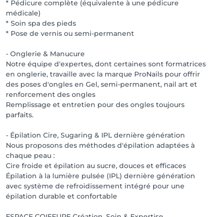
* Pédicure complète (équivalente à une pédicure
Beauté vous invite à vivre une expérience bien-être 
médicale)
globale, entre expertise et relaxation dans une 
* Soin spa des pieds
ambiance chaleureuse et multilingue : 

* Pose de vernis ou semi-permanent
Nous parlons luxembourgeois, français, italien, anglais 
et portugais.

- Onglerie & Manucure
Parkings gratuits réservés à notre clientèle, de plus, 
Notre équipe d'expertes, dont certaines sont formatrices
notre salon est entièrement accessible aux 
en onglerie, travaille avec la marque ProNails pour offrir
personnes à mobilité réduite.

des poses d'ongles en Gel, semi-permanent, nail art et
renforcement des ongles
🌿 Prenez rendez-vous et offrez-vous le meilleur de la 
Remplissage et entretien pour des ongles toujours
beauté et du bien-être !
parfaits.
- Épilation Cire, Sugaring & IPL dernière génération
Nous proposons des méthodes d'épilation adaptées à
chaque peau :
Cire froide et épilation au sucre, douces et efficaces
Épilation à la lumière pulsée (IPL) dernière génération
avec système de refroidissement intégré pour une
épilation durable et confortable
ESPACE COIFFURE Création, Soin & Expertise