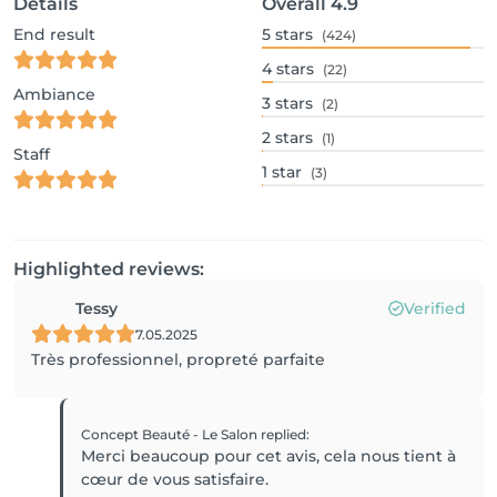
Details
Overall
4.9
End result
5
stars
(424)
4
stars
(22)
Ambiance
3
stars
(2)
2
stars
(1)
Staff
1
star
(3)
Highlighted reviews:
Tessy
Verified
7.05.2025
Très professionnel, propreté parfaite
Concept Beauté - Le Salon
replied
:
Merci beaucoup pour cet avis, cela nous tient à
cœur de vous satisfaire.