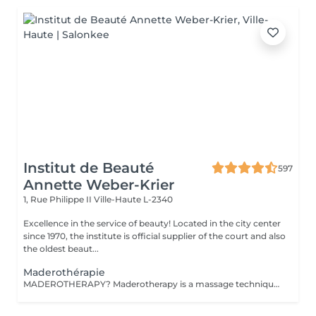
Institut de Beauté
597
Annette Weber-Krier
1, Rue Philippe II
Ville-Haute L-2340
Excellence in the service of beauty! Located in the city center
since 1970, the institute is official supplier of the court and also
the oldest beaut...
Maderothérapie
MADEROTHERAPY? Maderotherapy is a massage technique derived from oriental medicine and which consists of the application of a body or facial massage with wooden instruments, which allows a complete remodeling. The different shapes and sizes of these instruments allow the massage to be applied with more or less intensity, in addition to adapting it to the different parts of the body. Nowadays, this type of massage can be applied to practically the whole body: legs, abdomen, waist, sides, back and arms, as well as to the face and part of the neck (double chin). One of the great advantages of this treatment is that it is completely natural since it is performed with wooden instruments and is non-invasive. Goals: Reduce fat and cellulite. Activate blood and lymphatic circulation. Reduce the contour and shape the silhouette. Drain and tone the skin. Also create a relaxing effect on the musculature. Provide extra hydration to the skin. Stimulate energy balance. FACIAL MADEROTHERAPY it is a perfect complement to rejuvenation treatments, which: has firming and toning effects, activates the blood and lymphatic circulation of the face, thus helping to improve the appearance of the skin, activates the production of collagen and elastin, also acts on the muscles of the face, providing tone.