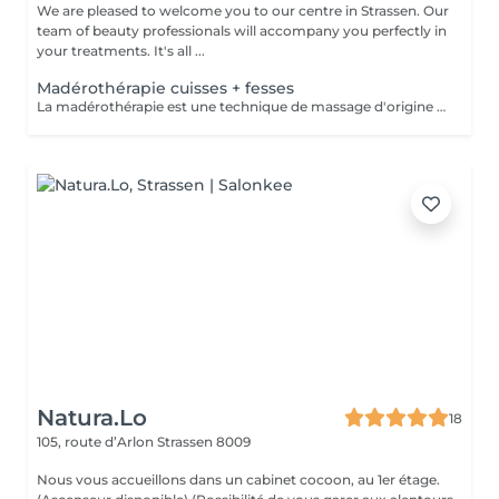
We are pleased to welcome you to our centre in Strassen. Our
team of beauty professionals will accompany you perfectly in
your treatments. It's all ...
Madérothérapie cuisses + fesses
La madérothérapie est une technique de massage d'origine colombienne qui utilise des instruments en bois spécialement conçus pour le modelage du corps. Le mot vient de l'espagnol "madera", qui signifie "bois". La madérothérapie est une technique de massage naturelle et non invasive qui repose sur l'utilisation d'outils en bois de différentes formes (rouleaux, ventouses, spatules, champignons, etc.) pour stimuler le corps. Objectifs principaux : - Réduction de la cellulite - Drainage lymphatique - Raffermissement de la peau - Remodelage du corps - Amélioration de la circulation sanguine - Relaxation musculaire et réduction du stress. Contre-indications: - grossesse - Infections aiguës - Thrombose / phlébite - Insuffisance cardiaque non compensée - cancer / Tumeurs malignes (sans avis médical) - Fièvre - règles hémorragiques / premiers 5 jours de règles - surcharge rénale - pathologies liées à l'appareil reproducteur - maladies de la peau - les ecchymoses - dysfonctionnement du système immunitaire
Natura.Lo
18
105, route d’Arlon
Strassen 8009
Nous vous accueillons dans un cabinet cocoon, au 1er étage.