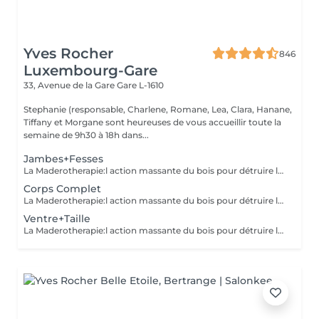
Yves Rocher
846
Luxembourg-Gare
33, Avenue de la Gare
Gare L-1610
Stephanie (responsable, Charlene, Romane, Lea, Clara, Hanane,
Tiffany et Morgane sont heureuses de vous accueillir toute la
semaine de 9h30 à 18h dans...
Jambes+Fesses
La Maderotherapie:l action massante du bois pour détruire la cellulite. *Active la circulation sanguine et lymphatique *Réduit les tensions musculaires. *Raffermie et tonifie la peau.
Corps Complet
La Maderotherapie:l action massante du bois pour détruire la cellulite. *Active la circulation sanguine et lymphatique *Réduit les tensions musculaires. *Raffermie et tonifie la peau.
Ventre+Taille
La Maderotherapie:l action massante du bois pour détruire la cellulite. *Active la circulation sanguine et lymphatique *Réduit les tensions musculaires. *Raffermie et tonifie la peau.