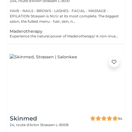
204, route d'Arlon
Strassen L-8010
HAIR - NAILS - BROWS - LASHES - FACIAL - MASSAGE -
EPILATION Strassen is NUU at its most complete. The biggest
salon, the fullest menu - hair, skin, n...
Maderotherapy
Experience the natural power of Maderotherapy! A non-invasive massage technique using wooden tools. It improves circulation and lymphatic drainage, reduces cellulite, helps contour the body, and eliminates excess fluid. Types: - Brazilian: focuses on legs and glutes, helps shape the silhouette; - Abdomen: reduces volume and firms the skin; - Full body: promotes relaxation and overall recovery. Age restrictions: recommended to do from 16 years old. Post-procedure recommendations: do not do sports and any sharp movement for 2-3 hours after the procedure. Frequency: 2-3 times per week, 8-10 sessions. Repeat once in 3-6 months. Contraindications: pregnancy, inflammation, acne, varicose veins in the acute stage.
Skinmed
94
24, route d'Arlon
Strassen L-8008