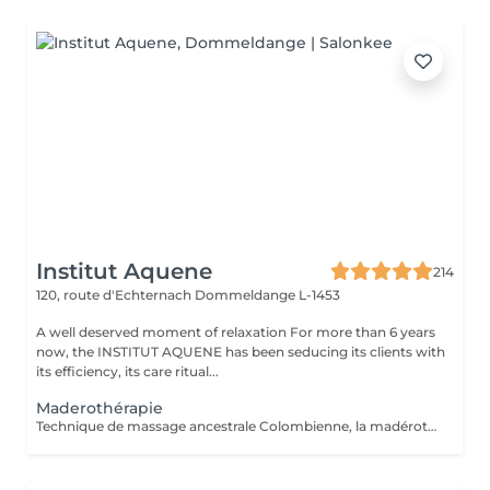
Institut Aquene
214
120, route d'Echternach
Dommeldange L-1453
A well deserved moment of relaxation For more than 6 years
now, the INSTITUT AQUENE has been seducing its clients with
its efficiency, its care ritual...
Maderothérapie
Technique de massage ancestrale Colombienne, la madérothérapie offre une multitude de bénéfices sur le corps ! - L'amélioration de la circulation sanguine et de la circulation lymphatique - Une peau resserrée, des muscles plus toniques - L'élimination de l'apparence de la cellulite, même profonde... Qu'il s'agisse de la peau du corps ou du visage, les instruments et rouleaux en bois de maderothérapie agissent sur toutes les zones du corps permettant une relaxation profonde et une tonification du corps dans son ensemble. Pour un bon résultat il est conseiller de faire entre 3 à 5 séances de drainage lymphatique Brésilien afin de détoxifier le corps et 10 séances de maderothérapie réparties sur 5 semaines (soit 2 séances par semaine). Et une séance par mois de chaque en entretient. Effet WOUAH garantie