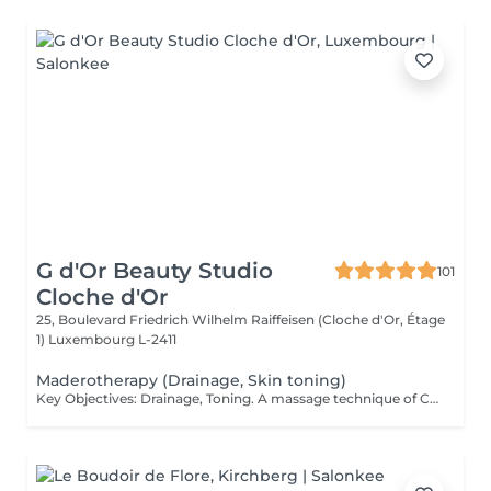
G d'Or Beauty Studio
101
Cloche d'Or
25, Boulevard Friedrich Wilhelm Raiffeisen (Cloche d'Or, Étage
1)
Luxembourg L-2411
Maderotherapy (Drainage, Skin toning)
Key Objectives: Drainage, Toning. A massage technique of Colombian origin that uses specially designed wooden instruments to sculpt the body (anti-cellulite effect), stimulate blood and lymphatic circulation, and promote effective drainage. Through targeted, rhythmic movements, this treatment works deep within the tissues to reactivate the lymphatic system and support the body's natural detoxification process, while providing an overall sense of well-being. A true ally for those seeking enhanced firmness and definition, maderotherapy helps smooth the appearance of the skin, tone targeted areas, and gradually redefine body contours. From the very first sessions, the skin appears firmer, the body feels lighter, and the silhouette looks visibly revitalized. Recommended frequency: For visible and lasting results, a course of 6 to 10 sessions is recommended, at a rate of 1 to 2 sessions per week depending on individual needs and goals. For maintenance, one session every 2 to 3 weeks is advised.