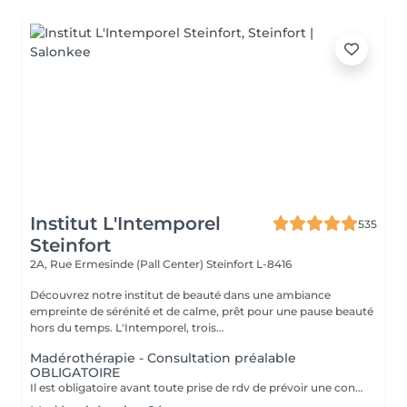
Institut L'Intemporel
535
Steinfort
2A, Rue Ermesinde (Pall Center)
Steinfort L-8416
Découvrez notre institut de beauté dans une ambiance
empreinte de sérénité et de calme, prêt pour une pause beauté
hors du temps. L'Intemporel, trois...
Madérothérapie - Consultation préalable
OBLIGATOIRE
Il est obligatoire avant toute prise de rdv de prévoir une consultation, celle-ci est gratuite et vous préparera à cette technique révolutionnaire. Attention certaines contre indications sont en prendre en compte. L'acompte sera restitué entièrement lors de votre venue, si vous n'annulez pas il sera conservé. - dèmes. - maladies rénales. - phlébites / thromboses. - insuffisance cardiaque. - dermatite (sur la zone à travailler). - plaies ouvertes. - parties osseuses. - grossesse (pas le ventre , ni le 1er trimestre). - règles abondantes. - infection, fièvre. - hypotension.