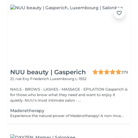
NUU beauty | Gasperich
379
21, rue Evy Friederich
Luxembourg L-1552
NAILS - BROWS - LASHES - MASSAGE - EPILATION Gasperich is
for those who know what they need and want to enjoy it
quietly. NUU's most intimate salon - ...
Maderetherapy
Experience the natural power of Maderotherapy! A non-invasive massage technique using wooden tools. It improves circulation and lymphatic drainage, reduces cellulite, helps contour the body, and eliminates excess fluid. Types: - Face: reduces puffiness and improves skin tone; - Brazilian: focuses on legs and glutes, helps shape the silhouette; - Abdomen: reduces volume and firms the skin; - Full body: promotes relaxation and overall recovery. Age restrictions: recommended to do from 16 years old. Post-procedure recommendations: do not do sports and any sharp movement for 2-3 hours after the procedure. Frequency: 2-3 times per week, 8-10 sessions. Repeat once in 3-6 months. Contraindications: pregnancy, inflammation, acne, varicose veins in the acute stage.