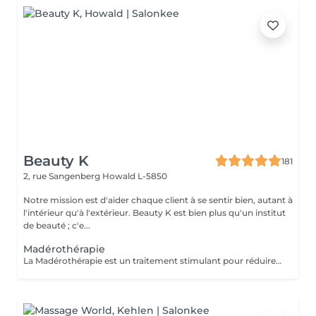
Beauty K
181
2, rue Sangenberg
Howald L-5850
Notre mission est d'aider chaque client à se sentir bien, autant à
l'intérieur qu'à l'extérieur. Beauty K est bien plus qu'un institut
de beauté ; c'e...
Madérothérapie
La Madérothérapie est un traitement stimulant pour réduire la cellulite, tonifier la peau et remodeler le corps. Ce massage intense utilise des instruments en bois de tailles et formes variées, adaptés aux zones du corps et aux applications spécifiques. En fonction de vos besoins, différentes techniques de frictions sont appliquées, associées à des huiles essentielles, sérums ou crèmes. Bienfaits : Tonifie et raffermit la peau Améliore la circulation sanguine et lymphatique Diminue les jambes lourdes Stimule la production de collagène, élastine et vitamine E Régule les centres d'énergie Favorise la relaxation et la respiration Réduit la cellulite et réactive le système nerveux.