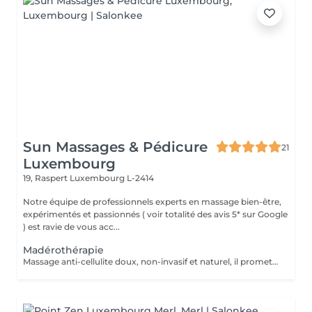
Sun Massages & Pédicure
21
Luxembourg
19, Raspert
Luxembourg L-2414
Notre équipe de professionnels experts en massage bien-être,
expérimentés et passionnés ( voir totalité des avis 5* sur Google
) est ravie de vous acc...
Madérothérapie
Massage anti-cellulite doux, non-invasif et naturel, il promet des effets rapides et durables. Zone visage : 50 minutes Zone inférieure des jambes (et fesses) : 50 minutes Zone supérieure du ventre (et bras) : 50 minutes Corps complet : 75 minutes Technique traditionnelle de Colombie, la madérothérapie est très efficace contre la cellulite et le relâchement des tissus. L'effet massant des outils en bois et les mouvements de la praticienne vont peu à peu remodeler et tonifier le corps, drainer la lymphe, détendre les muscles mais aussi casser les cellules graisseuses responsables de la peau d'orange et affiner le grain de peau, tout en douceur. Pour le rituel visage, la praticienne utilise des instruments en bois spécifiquement adaptés à cette zone sensible pour stimuler la microcirculation, favoriser le drainage lymphatique, et détendre les tensions du visage. Un soin relaxant et non invasif pour un visage visiblement plus frais et reposé. Fréquence conseillée de 1 à 2 fois par semaine par cycle de 5-6 séances (à renouveler selon les besoins). Puis une fois par mois pour entretenir les résultats.