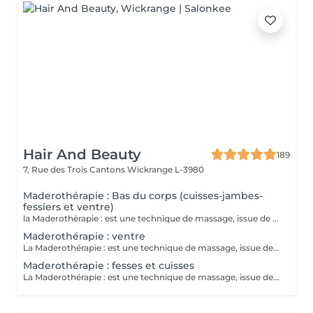
Hair And Beauty
189
7, Rue des Trois Cantons
Wickrange L-3980
Maderothérapie : Bas du corps (cuisses-jambes-
fessiers et ventre)
la Maderothèrapie : est une technique de massage, issue de la médecine traditionnelle orientale qui utilise des instruments en bois pour modeler la silhouette , stimule la circulation sanguine, réduit la cellulite, gainant et amincissant. Séance corps entier
Maderothérapie : ventre
La Maderothérapie : est une technique de massage, issue de la médecine traditionnelle oriental qui utilise des instruments en bois pour modeler la silhouette, stimule la circulation sanguine, réduit la cellulite, gainant et amincissant.
Maderothérapie : fesses et cuisses
La Maderothérapie : est une technique de massage, issue de la médecine traditionnelle orientale qui utilise des instruments en bois pour modeler la silhouette, stimule la circulation sanguine, réduit la cellulite, gainant et amincissant. séance fesses et jambes