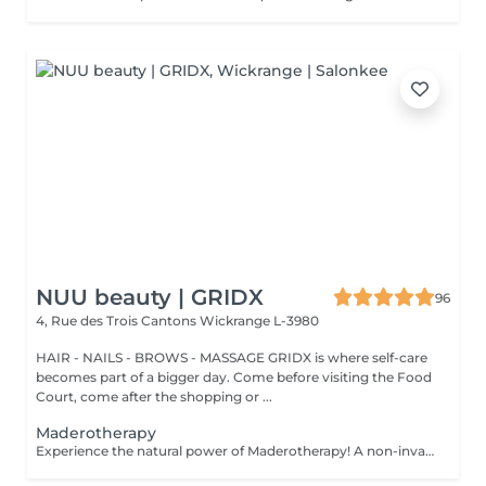
NUU beauty | GRIDX
96
4, Rue des Trois Cantons
Wickrange L-3980
HAIR - NAILS - BROWS - MASSAGE GRIDX is where self-care
becomes part of a bigger day. Come before visiting the Food
Court, come after the shopping or ...
Maderotherapy
Experience the natural power of Maderotherapy! A non-invasive massage technique using wooden tools. It improves circulation and lymphatic drainage, reduces cellulite, helps contour the body, and eliminates excess fluid. Types: - Brazilian: focuses on legs and glutes, helps shape the silhouette; - Abdomen: reduces volume and firms the skin; - Full body: promotes relaxation and overall recovery. Age restrictions: recommended to do from 16 years old. Post-procedure recommendations: do not do sports and any sharp movement for 2-3 hours after the procedure. Frequency: 2-3 times per week, 8-10 sessions. Repeat once in 3-6 months. Contraindications: pregnancy, inflammation, acne, varicose veins in the acute stage.