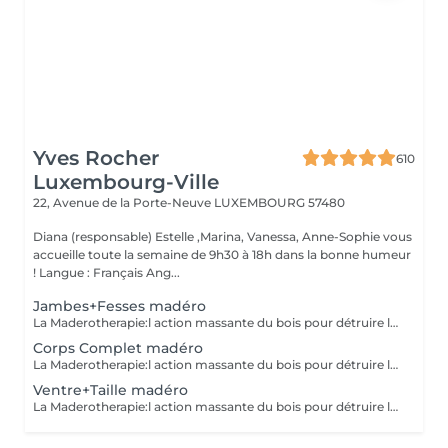
Yves Rocher
610
Luxembourg-Ville
22, Avenue de la Porte-Neuve
LUXEMBOURG 57480
Diana (responsable) Estelle ,Marina, Vanessa, Anne-Sophie vous
accueille toute la semaine de 9h30 à 18h dans la bonne humeur
! Langue : Français Ang...
Jambes+Fesses madéro
La Maderotherapie:l action massante du bois pour détruire la cellulite. *Active la circulation sanguine et lymphatique *Réduit les tensions musculaires. *Raffermie et tonifie la peau.
Corps Complet madéro
La Maderotherapie:l action massante du bois pour détruire la cellulite. *Active la circulation sanguine et lymphatique *Réduit les tensions musculaires. *Raffermie et tonifie la peau.
Ventre+Taille madéro
La Maderotherapie:l action massante du bois pour détruire la cellulite. *Active la circulation sanguine et lymphatique *Réduit les tensions musculaires. *Raffermie et tonifie la peau.