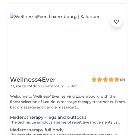
Wellness4Ever
169
73, route d'Arlon
Luxembourg L-1140
Welcome to Wellness4Ever, serving Luxembourg with the
finest selection of luxurious massage therapy treatments. From
back massage and candle massage t...
Maderotherapy - legs and buttocks
The technique employs a series of repetitive movements using more than a dozen different wooden tools, which manipulate targeted areas of muscles, fat and cellulite. It also stimulates the lymphatic drainage system to get rid of stored toxins. This jumpstarts the metabolism and burns fat.
Maderotherapy full body
The technique employs a series of repetitive movements using more than a dozen different wooden tools, which manipulate targeted areas of muscles, fat and cellulite. It also stimulates the lymphatic drainage system to get rid of stored toxins. This jumpstarts the metabolism and burns fat.