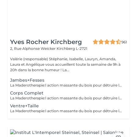
Yves Rocher Kirchberg
961
2, Rue Alphonse Weicker
Kirchberg L-2721
Valérie (responsable) Stéphanie, Isabelle, Lauryn, Amanda,
Laura et Angélique vous accueillent toute la semaine de 9h à
20h dans la bonne humeur ! La...
Jambes+Fesses
La Maderotherapie:l action massante du bois pour détruire la cellulite. *Active la circulation sanguine et lymphatique *Réduit les tensions musculaires. *Raffermie et tonifie la peau.
Corps Complet
La Maderotherapie:l action massante du bois pour détruire la cellulite. *Active la circulation sanguine et lymphatique *Réduit les tensions musculaires. *Raffermie et tonifie la peau.
Ventre+Taille
La Maderotherapie:l action massante du bois pour détruire la cellulite. *Active la circulation sanguine et lymphatique *Réduit les tensions musculaires. *Raffermie et tonifie la peau.