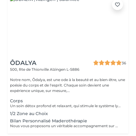
ÔDALYA
36
500, Rte de Thionville
Alzingen L-5886
Notre nom, Ôdalya, est une ode à la beauté et au bien-être, une
poésie du corps et de l'esprit. Chaque soin devient une
expérience unique, sur mesure,...
Corps
Un soin détox profond et relaxant, qui stimule le système lymphatique pour éliminer la rétention d'eau, soulager la sensation de gonflement et de jambes lourdes. Il active et relance le métabolisme, favorise l'élimination des toxines, améliore le confort digestif, renforce le système immunitaire et procure une sensation de légèreté et de bien-être immédiat. Idéal pour détoxifier, booster votre énergie et redynamiser votre corps.
1/2 Zone au Choix
Bilan Personnalisé Maderothérapie
Nous vous proposons un véritable accompagnement sur mesure : diagnostic, conseils experts et protocoles personnalisés pour répondre à vos besoins et vos objectifs.