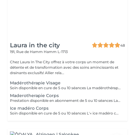
Laura in the city
48
191, Rue de Hamm
Hamm L-1713
Chez Laura In The City offrez à votre corps un moment de
détente et de transformation avec des soins amincissants et
drainants exclusifs! Allier rela...
Madérothérapie Visage
Soin disponible en cure de 5 ou 10 séances La madérothérapie visage se différencie de toutes les autres techniques de massage facial. C'est un massage totalement naturel, permettant de remodeler, d'affiner le visage, de réduire et d'évacuer les toxines, d'améliorer la nutrition et la libre circulation énergétique. Bienfaits sur la peau et le teint: -Anti-âge : Stimule la production de collagène et d'élastine, raffermit la peau et réduit l'apparence des rides et ridules. -Tonifiant : Tonifie les muscles du visage pour améliorer la fermeté et prévenir le relâchement cutané. -Défatigant : Réduit visiblement les poches, les cernes et les traits tirés, donnant un regard plus reposé. -Éclat : Illumine le teint et améliore l'aspect général de la peau grâce à une meilleure circulation sanguine et une élimination des toxines.
Maderotherapie Corps
Prestation disponible en abonnement de 5 ou 10 séances La madérothérapie est un massage qui vise spécifiquement la cellulite. Cette thérapie par le bois utilise des instruments, comme des roues crantées, pour masser les tissus adipeux et favoriser l'élimination de la graisse et de la cellulite. Ce massage est agréable à recevoir et complet. Il draine, lisse et sculpte. 1 zone = jambes entières ou ventre/dos/bras
Ice madéro Corps
Soin disponible en cure de 5 ou 10 séances L'« ice madéro corps » est une technique de soin esthétique qui combine la madérothérapie (massage avec des outils en bois) avec des instruments givrés ou métalliques. Ce soin vise à raffermir, drainer et tonifier le corps en combinant les effets du froid, qui stimule la circulation et la dépense calorique, avec les bienfaits remodelants et détoxifiants de la madérothérapie. Fonctionnement: -Froid : L'utilisation d'instruments froids et de produits spécifiques (comme une "Ice'Crème" à base de plantes, d'huiles essentielles et d'argiles) déclenche un processus de thermogénèse. -Thermogénèse : Le corps dépense de l'énergie pour se réchauffer, mobilisant ainsi les graisses et contribuant à un effet amincissant et sculptant. -Madérothérapie : Les outils en bois ou en métal sont utilisés pour masser, drainer et remodeler le corps. -Résultats : Cela permet de stimuler la circulation sanguine et lymphatique, de réduire la cellulite, de lisser la peau et d'apporter une sensation de légèreté et de détente. Bienfaits: -Remodelage et raffermissement : Aide à sculpter le corps et à améliorer l'élasticité de la peau. -Drainage et détox : Améliore la circulation lymphatique et aide à éliminer les toxines. -Réduction de la cellulite : Atténue l'effet peau d'orange. -Détente : Apaise les tensions physiques et procure une sensation de relaxation profonde. -Stimulation métabolique : Le froid augmente la dépense calorique et favorise le déstockage des graisses. 1 zone = bas ou haut du corps