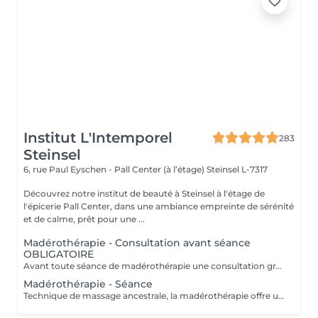
Institut L'Intemporel
283
Steinsel
6, rue Paul Eyschen - Pall Center (à l’étage)
Steinsel L-7317
Découvrez notre institut de beauté à Steinsel à l'étage de
l'épicerie Pall Center, dans une ambiance empreinte de sérénité
et de calme, prêt pour une ...
Madérothérapie - Consultation avant séance
OBLIGATOIRE
Avant toute séance de madérothérapie une consultation gratuite est obligatoire afin d'envisager un traitement et de valider les contre-indications éventuelles. L'acompte sera restitué entièrement lors de votre venue, si vous n'annulez pas il sera conservé. Attention certaines contre indications sont en prendre en compte: - dèmes. - maladies rénales. - phlébites / thromboses. - insuffisance cardiaque. - dermatite (sur la zone à travailler). - plaies ouvertes. - parties osseuses. - grossesse (pas le ventre , ni le 1er trimestre). - règles abondantes. - infection, fièvre. - hypotension.
Madérothérapie - Séance
Technique de massage ancestrale, la madérothérapie offre une multitude de bénéfices sur le corps et le bien-être ! Les instruments et rouleaux en bois agissent sur toutes les zones du corps permettant un drainage profond et une tonification du corps dans son ensemble. Attention certaines contre indications sont en prendre en compte: - dèmes. - maladies rénales. - phlébites / thromboses. - insuffisance cardiaque. - dermatite (sur la zone à travailler). - plaies ouvertes. - parties osseuses. - grossesse (pas le ventre , ni le 1er trimestre). - règles abondantes. - infection, fièvre. - hypotension. TOUJOURS PRENDRE UNE CONSULTATION AVANT TOUTES PRISES DE RDV. MERCI.