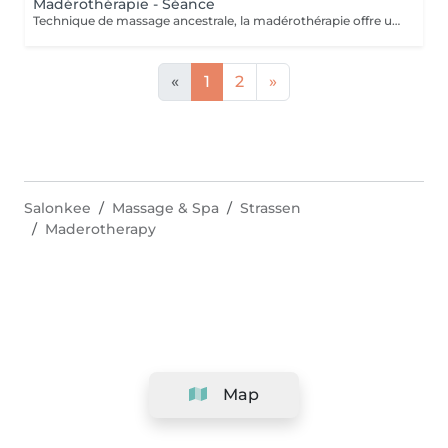
Madérothérapie - Séance
Technique de massage ancestrale, la madérothérapie offre une multitude de bénéfices sur le corps et le bien-être ! Les instruments et rouleaux en bois de madérothérapie agissent sur toutes les zones du corps permettant un drainage profond et une tonification du corps dans son ensemble. Attention certaines contre indications sont en prendre en compte: - dèmes. - maladies rénales. - phlébites / thromboses. - insuffisance cardiaque. - dermatite (sur la zone à travailler). - plaies ouvertes. - parties osseuses. - grossesse (pas le ventre , ni le 1er trimestre). - règles abondantes. - infection, fièvre. - hypotension. TOUJOURS PRENDRE UNE CONSULTATION AVANT TOUTES PRISES DE RDV. MERCI.
«
1
2
»
Salonkee
Massage & Spa
Strassen
Maderotherapy
Map