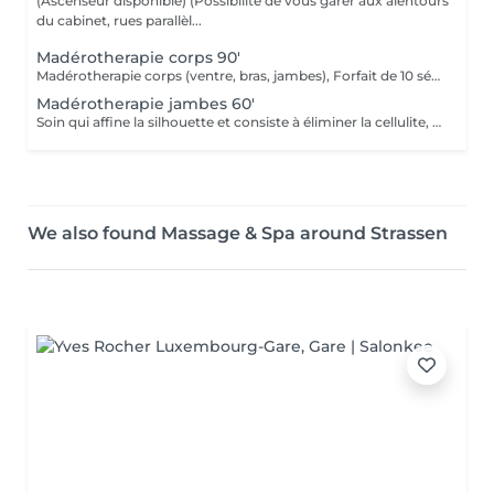
(Ascenseur disponible) (Possibilité de vous garer aux alentours
du cabinet, rues parallèl...
Madérotherapie corps 90'
Madérotherapie corps (ventre, bras, jambes), Forfait de 10 séances + 1 offerte Recommandé pour votre challenge minceur et anti-cellulite. (Ce type de massage est puissant, revigorant, et dynamique) Attention: ce massage ne convient pas aux femmes enceintes, aux personnes aux personnes ayant des problèmes cardiaque, troubles circulatoires graves aigües, infections cutanées, insuffisance rénale, pathologique lourde.
Madérotherapie jambes 60'
Soin qui affine la silhouette et consiste à éliminer la cellulite, à l'aide du bois de hêtre. ( Ce soin est recommandé sur plusieurs séances)
We also found Massage & Spa around Strassen