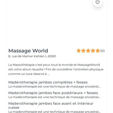
Massage World
133
8, rue de Mamer
Kehlen L-8280
La Massothérapie c'est pour tout le monde et MassageWorld
est votre atout réussite ! Fini de considérer l'entretien physique
comme un luxe réservé à ...
Madérotherapie jambes complètes + fesses
La maderotherapie est une technique de massage ancestrale d'origine colombienne visant à modeler la silhouette tout en réduisant la cellulite. Notre séance de maderotherapie jambes complètes comprend : L'avant et l'arrière des jambes ainsi que l'intérieur et l'extérieur mais également les fesses si souhaités La séance est réalisée à l'aide d'ustensiles en bois spécifiquement étudiés pour s'adapter aux lignes du corps, re sculpter, et detoxifier. - Anti cellulite - Raffermit et tonifie la peau - Redessine le corps et ses volumes - Active le système lymphatique - Alternative à la chirurgie esthétique ou post opératoire -
Maderotherapie jambes face postérieure + fesses
La maderotherapie est une technique de massage ancestrale d'origine colombienne visant à modeler la silhouette tout en réduisant la cellulite. La séance est réalisée à l'aide d'ustensiles en bois spécifiquement étudiés pour s'adapter aux lignes du corps, re sculpter, et detoxifier votre corps. - Anti cellulite - Raffermit et tonifie la peau - Redessine le corps et ses volumes - Active le système lymphatique - Alternative à la chirurgie esthétique ou post opératoire -
Maderotherapie jambes face avant et intérieur
cuisse
La maderotherapie est une technique de massage ancestrale d'origine colombienne visant à modeler la silhouette tout en réduisant la cellulite. La séance est réalisée à l'aide d'ustensiles en bois spécifiquement étudiés pour s'adapter aux lignes du corps, re sculpter, et detoxifier. - Anti cellulite - Raffermit et tonifie la peau - Redessine le corps et ses volumes - Active le système lymphatique - Alternative à la chirurgie esthétique ou post opératoire -