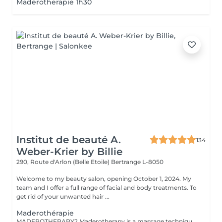
Maderotherapie 1h30
Institut de beauté A.
134
Weber-Krier by Billie
290, Route d'Arlon (Belle Etoile)
Bertrange L-8050
Welcome to my beauty salon, opening October 1, 2024. My
team and I offer a full range of facial and body treatments. To
get rid of your unwanted hair ...
Maderothérapie
MADEROTHERAPY? Maderotherapy is a massage technique derived from oriental medicine and which consists of the application of a body or facial massage with wooden instruments, which allows a complete remodeling. The different shapes and sizes of these instruments allow the massage to be applied with more or less intensity, in addition to adapting it to the different parts of the body. Nowadays, this type of massage can be applied to practically the whole body: legs, abdomen, waist, sides, back and arms, as well as to the face and part of the neck (double chin). One of the great advantages of this treatment is that it is completely natural since it is performed with wooden instruments and is non-invasive. Goals: Reduce fat and cellulite. Activate blood and lymphatic circulation. Reduce the contour and shape the silhouette. Drain and tone the skin. Also create a relaxing effect on the musculature. Provide extra hydration to the skin. Stimulate energy balance. FACIAL MADEROTHERAPY it is a perfect complement to rejuvenation treatments, which: has firming and toning effects, activates the blood and lymphatic circulation of the face, thus helping to improve the appearance of the skin, activates the production of collagen and elastin, also acts on the muscles of the face, providing tone.