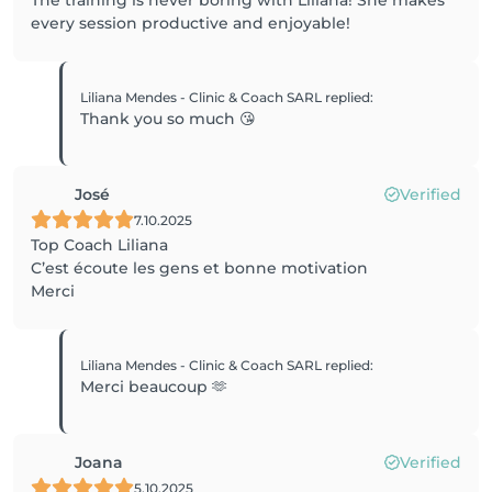
The training is never boring with Liliana! She makes
every session productive and enjoyable!
Liliana Mendes - Clinic & Coach SARL
replied
:
Thank you so much 😘
José
Verified
7.10.2025
Top Coach Liliana
C’est écoute les gens et bonne motivation
Merci
Liliana Mendes - Clinic & Coach SARL
replied
:
Merci beaucoup 🫶
Joana
Verified
5.10.2025