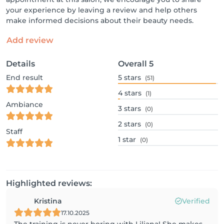
your experience by leaving a review and help others
make informed decisions about their beauty needs.
Add review
Details
Overall
5
End result
5
stars
(51)
4
stars
(1)
Ambiance
3
stars
(0)
2
stars
(0)
Staff
1
star
(0)
Highlighted reviews:
Kristina
Verified
17.10.2025