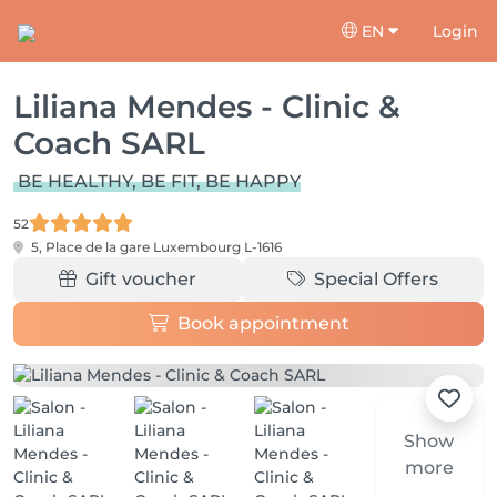
EN
Login
Liliana Mendes - Clinic &
Coach SARL
BE HEALTHY, BE FIT, BE HAPPY
52
5, Place de la gare
Luxembourg L-1616
Gift voucher
Special Offers
Book appointment
Show
more