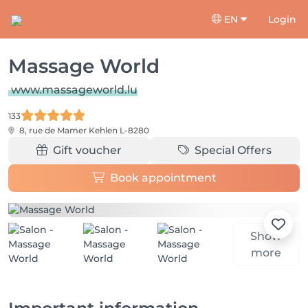
EN
Login
Massage World
www.massageworld.lu
133
8, rue de Mamer
Kehlen L-8280
Gift voucher
Special Offers
Book appointment
Show
more