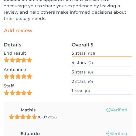
encourage you to share your experience by leaving a
review and help others make informed decisions about
their beauty needs.
Add review
Details
Overall
5
End result
5
stars
(131)
4
stars
(2)
Ambiance
3
stars
(0)
2
stars
(0)
Staff
1
star
(0)
Mathis
Verified
30.07.2026
Eduardo
Verified