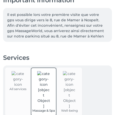
Important information
Il est possible lors votre première visite que votre 
gps vous dirige vers le 8, rue de Mamer à Nospelt.  
Afin d'éviter cet inconvénient, renseignez sur votre 
gps MassageWorld, vous arriverez ainsi directement 
sur notre parking situé au 8, rue de Mamer à Kehlen 
(en face de l'hôtel de ville)

Par soucis d’équité envers nos clients et par respect 
Services
pour notre travail, toute séance annulée moins de 24 
heures à l’avance sera facturée.

Nous vous remercions de votre compréhension
All services
Massage & Spa
Well-being