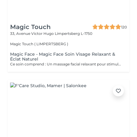
Magic Touch
120
33, Avenue Victor Hugo
Limpertsberg L-1750
Magic Touch ( LIMPERTSBERG )
Magic Face - Magic Face Soin Visage Relaxant &
Éclat Naturel
Ce soin comprend : Un massage facial relaxant pour stimuler la circulation sanguine, détendre les traits du visage et favoriser l'éclat naturel de la peau. Une exfoliation douce pour éliminer les cellules mortes et affiner le grain de peau. Une hydratation profonde pour nourrir et revitaliser la peau. Un masque à l'argile adapté à votre peau pour purifier, apaiser et redonner de l'éclat au teint. Les bienfaits : Peau plus douce et lumineuse Teint frais et éclatant Réduction des signes de fatigue Sensation profonde de détente et de bien-être Amélioration de la circulation et de l'oxygénation de la peau Prenez un moment pour vous et laissez votre peau retrouver tout son éclat naturel.