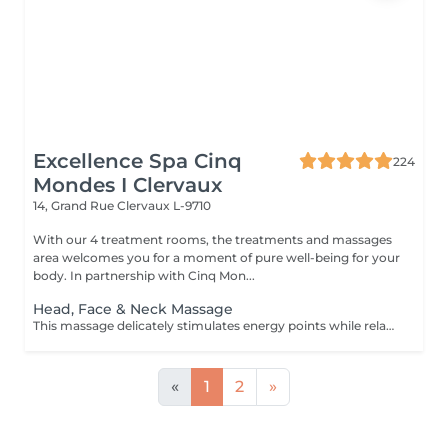
Excellence Spa Cinq
224
Mondes I Clervaux
14, Grand Rue
Clervaux L-9710
With our 4 treatment rooms, the treatments and massages
area welcomes you for a moment of pure well-being for your
body. In partnership with Cinq Mon...
Head, Face & Neck Massage
This massage delicately stimulates energy points while relaxing facial muscles. It releases deep tension in the neck, offering a moment of profound well-being and complete harmony. The duration of the treatment (30min) includes setup and the relaxation time built into our services (10 min).
«
1
2
»