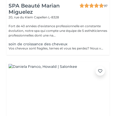
SPA Beauté Marian
97
Miguelez
20, rue du Kiem
Capellen L-8328
Fort de 40 années d'existence professionnelle en constante
évolution, notre spa qui compte une équipe de 5 esthéticiennes
professionnelles dont une na...
soin de croissance des cheveux
Vos cheveux sont fragiles, ternes et vous les perdez? Nous vous proposons une cure de 2 semaines (dont 6 applications au total) dans notre institut. - Application d'un shampoing riche en Cell Supporting molecules qui fortifie la racine capillaire et active la pousse du cheveu - Pénétration des actifs grâce aux ultrasons - Application d'un conditionner pour des cheveux souples et brillants - Application d'un sérum riche en Cell Supporting molecules et en Redensyl pour une chevelure pleine de vitalité et volumineuse. Le sérum renforce le métabolisme de la racine des cheveux et en favorise la repousse.