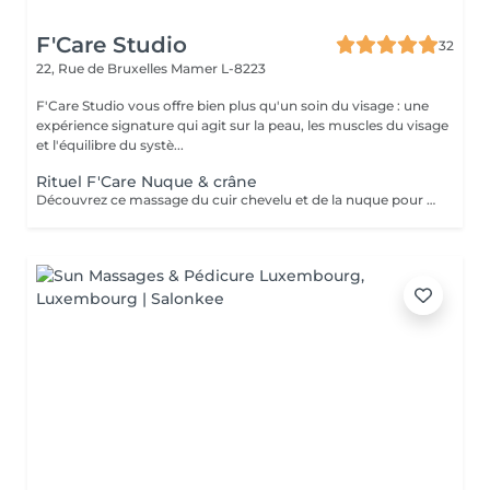
F'Care Studio
32
22, Rue de Bruxelles
Mamer L-8223
F'Care Studio vous offre bien plus qu'un soin du visage : une
expérience signature qui agit sur la peau, les muscles du visage
et l'équilibre du systè...
Rituel F'Care Nuque & crâne
Découvrez ce massage du cuir chevelu et de la nuque pour chasser les tensions physiques et mentales, combattre la fatigue et le stress. Modelage manuel du cuir chevelu sans huile, travail lent des muscles du cou, de la nuque sur-sollicités au quotidien. Les zones sensibles et tendues du crâne sont travaillés avec des techniques d'acupression et des instruments en pierre semi précieuse chauds afin de relaxer à la fois le corps et l'esprit et s'ancrer dans le moment présent. Réel lâcher prise en quelques instants. Les signes de fatigue sont estompés, le visage est parfaitement détendu.