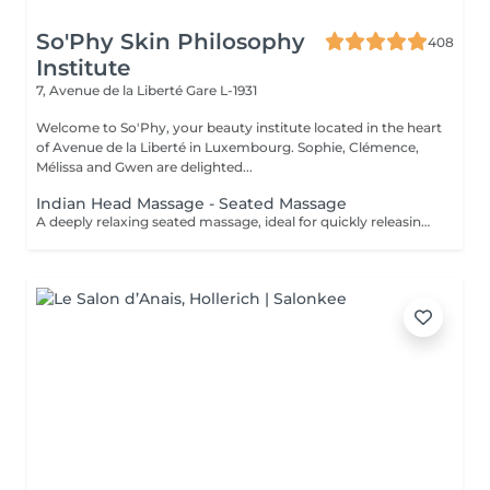
So'Phy Skin Philosophy
408
Institute
7, Avenue de la Liberté
Gare L-1931
Welcome to So'Phy, your beauty institute located in the heart
of Avenue de la Liberté in Luxembourg. Sophie, Clémence,
Mélissa and Gwen are delighted...
Indian Head Massage - Seated Massage
A deeply relaxing seated massage, ideal for quickly releasing built-up tension. Inspired by Ayurvedic techniques, this treatment focuses on the upper back, shoulders, neck and scalp to relieve muscular tension and calm the nervous system. Through targeted movements, it provides an immediate feeling of lightness, promotes mental relaxation and improves overall rest. An ideal treatment for a quick and effective break, helping you release pressure and restore a sense of calm and balance.