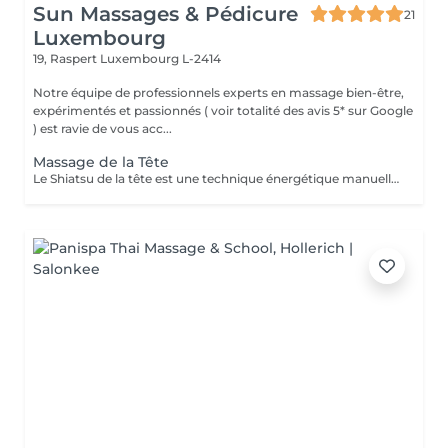
Sun Massages & Pédicure
21
Luxembourg
19, Raspert
Luxembourg L-2414
Notre équipe de professionnels experts en massage bien-être,
expérimentés et passionnés ( voir totalité des avis 5* sur Google
) est ravie de vous acc...
Massage de la Tête
Le Shiatsu de la tête est une technique énergétique manuelle du crâne, du visage et de la nuque qui permet d'harmoniser l'énergie dans les deux hémisphères du cerveau. Ce soin libère le flux de l'énergie subtile dans le corps, améliore la circulation. La technique consiste en la stimulation des points énergétiques de la zone par des petites pressions digitales et le drainage lymphatique pour évacuer les toxines par des mouvements glissés. Ce soin du visage est rajeunissant et très complet. Il permet de détoxifier la peau et de la rendre plus lisse et éclatante. Cette technique plonge le receveur dans une relaxation profonde qui renforce les capacités d'auto-guérison de l'organisme qui se ressource grâce au repos procuré par le soin. Le Shiatsu de la tête est indiqué dans les cas de : troubles du sommeil, stress, anxiété, nervosité, déprime, tristesse, tensions du cou et des épaules, fatigue oculaire et auditive, maux de tête, ...