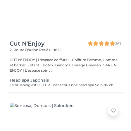
Cut N'Enjoy
367
2, Route D'Arlon
Perlé L-8825
CUT N' ENJOY | L'espace coiffure : . Coiffure Femme, Homme
et barber, Enfant. . Botox, Génoma, Lissage Brésilien. CARE N'
ENJOY | L'espace soin : ...
Head spa Japonais
Le brushing est OFFERT dans tous nos head spa Soin du cheveu, du cuir chevelu, massage du haut du corps et massage crânien sous les jet japonais