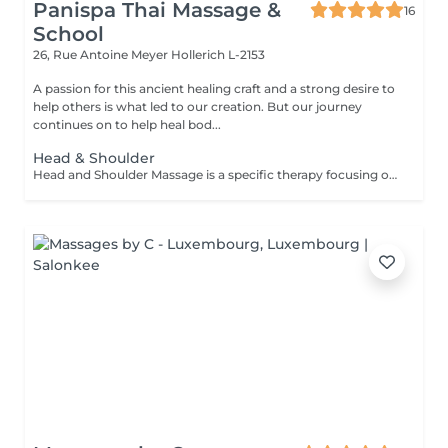
Panispa Thai Massage &
16
School
26, Rue Antoine Meyer
Hollerich L-2153
A passion for this ancient healing craft and a strong desire to
help others is what led to our creation. But our journey
continues on to help heal bod...
Head & Shoulder
Head and Shoulder Massage is a specific therapy focusing on the specific areas rather than the entire body. The massage helps to relieve tension in your muscles, improve circulation and reduce stress. This therapy is especially recommended for you if you work sitting down or at a desk all day. The focus on your back, head and shoulders helps you to relax and assists in the reduction of stress hormones in the muscles which can reduce the occurrence of tension related headaches. Other benefits that can be received from this therapy include: Improved sleep Reduction of neck-stiffness A general feeling of relaxation Improved circulation in your head