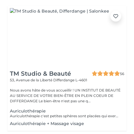
TM Studio & Beauté
56
53, Avenue de la Liberté
Differdange L-4601
Nous avons hâte de vous accueillir ! UN INSTITUT DE BEAUTÉ
AU SERVICE DE VOTRE BIEN-ÊTRE EN PLEIN COEUR DE
DIFFERDANGE Le bien-être n'est pas une q...
Auriculothérapie
Auriculothérapie c'est petites sphères sont placées qui exercent une pression aux points réflexes de l'oreille. Ils peuvent aider à soulager la douleur, l'anxiété, le stress, inconfort, syndrome prémenstruel, entre autres
Auriculothérapie + Massage visage