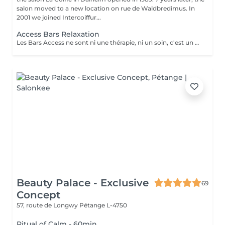
salon moved to a new location on rue de Waldbredimus. In
2001 we joined Intercoiffur...
Access Bars Relaxation
Les Bars Access ne sont ni une thérapie, ni un soin, c'est un outil qui favorise le fameux « lâcher-prise ». La stimulation de ces points entraîne un relâchement des blocages mentaux, provoque une relaxation intense et lorsque touchés doucement, ils relâchent sans effort, tout ce qui empêche de recevoir.
Beauty Palace - Exclusive
69
Concept
57, route de Longwy
Pétange L-4750
Ritual of Calm - 60min