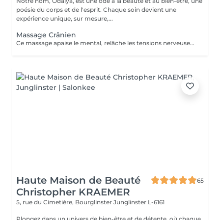
Notre nom, Ôdalya, est une ode à la beauté et au bien-être, une
poésie du corps et de l'esprit. Chaque soin devient une
expérience unique, sur mesure,...
Massage Crânien
Ce massage apaise le mental, relâche les tensions nerveuses et procure relaxation profonde et lâcher-prise.
Haute Maison de Beauté
65
Christopher KRAEMER
5, rue du Cimetière, Bourglinster
Junglinster L-6161
Plongez dans un univers de bien-être et de détente, où chaque