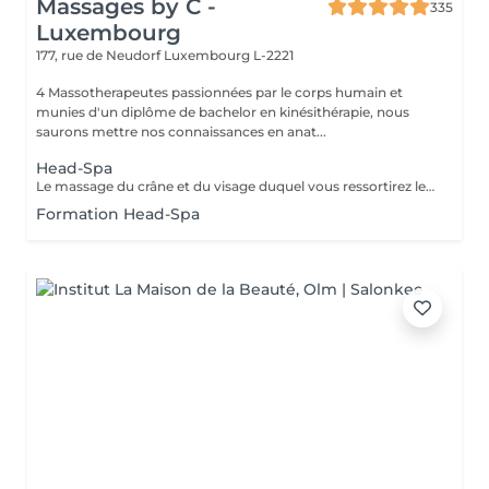
Massages by C -
335
Luxembourg
177, rue de Neudorf
Luxembourg L-2221
4 Massotherapeutes passionnées par le corps humain et
munies d'un diplôme de bachelor en kinésithérapie, nous
saurons mettre nos connaissances en anat...
Head-Spa
Le massage du crâne et du visage duquel vous ressortirez les cheveux propres. Association de l'utilisation du massage, de l'eau et de la vapeur afin de vous garantir une séance vraiment relaxante. Utilisation de l'huile essentielle adaptée à votre cuir chevelu après analyse. Contre-indications : Extentions, tissages et tresses plaquées. Attendre 72h après une coloration. Accord médical nécéssaire en cas de chimiothérapie/rémission. Merci de nous informer en cas de grossesse ou allaitement afin d'adapter les produits utilisés.
Formation Head-Spa