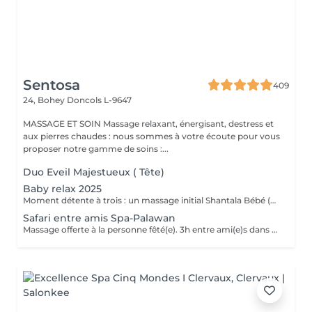
Sentosa
409
24, Bohey
Doncols L-9647
MASSAGE ET SOIN Massage relaxant, énergisant, destress et
aux pierres chaudes : nous sommes à votre écoute pour vous
proposer notre gamme de soins :...
Duo Eveil Majestueux ( Tête)
Baby relax 2025
Moment détente à trois : un massage initial Shantala Bébé (maximum 9 mois ) vous faites vous même le massage sur votre bébé et nous vous montrons la marche à suivre + 2 massages " Eveil Majestueux" de 20 min pour papa et maman + 4h de Spa -Privatif Palawan A votre disposition lit pour bébé Uniquement du Lundi au jeudi de 10h à 14h Possibilité de commander le repas de midi sauf le mardi .
Safari entre amis Spa-Palawan
Massage offerte à la personne fêté(e). 3h entre ami(e)s dans notre spa privatif Palawan avec jus frais offerts. Massage Eveil Majestueux de 20 min offerts à la personne fêté(e) avec les somptueux produits de la marque Africology.