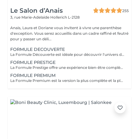
Le Salon d’Anais
255
3, rue Marie-Adelaïde
Hollerich L-2128
Anais, Laura et Doriane vous invitent à vivre une parenthèse
d'exception. Vous serez accueillis dans un cadre raffiné et feutré
pour y passer un déli...
FORMULE DECOUVERTE
La Formule Découverte est idéale pour découvrir l'univers du Head Spa et s'offrir un véritable moment de détente. Ce soin associe massage crânien par acupression, diffusion d'eau sous arche et ambiance sensorielle apaisante pour libérer les tensions et favoriser le lâcher-prise. Le cuir chevelu est revitalisé, l'esprit apaisé et les cheveux retrouvent douceur et légèreté. Le séchage des cheveux est inclus à la fin de la prestation. Parfaite pour une première expérience relaxante.
FORMULE PRESTIGE
La Formule Prestige offre une expérience bien-être complète, alliant soin du cuir chevelu, détente capillaire et soin du visage. Grâce à des techniques manuelles ciblées et à une atmosphère enveloppante, cette formule procure une relaxation profonde tout en sublimant la peau et les cheveux. Elle permet de relâcher les tensions, d'améliorer la circulation et de retrouver une sensation d'équilibre et d'harmonie. Le séchage des cheveux est inclus. Idéale pour s'accorder un moment de bien-être global.
FORMULE PREMIUM
La Formule Premium est la version la plus complète et la plus exclusive de l'expérience Head Spa. Elle reprend tous les bienfaits de la Formule Prestige, avec un soin visage complet, un soin capillaire approfondi et une relaxation globale, tout en y ajoutant un gommage du cuir chevelu, une diffusion de vapeur et un massage spécifique réalisé pendant le temps de pause. La vapeur permet d'optimiser l'efficacité des soins, de détendre les muscles en profondeur et de renforcer les bienfaits du massage crânien. Chaque étape est pensée pour offrir un moment d'exception, alliant performance, confort et lâcher-prise total. Le séchage des cheveux est inclus. Recommandée pour vivre l'expérience Head Spa dans sa version la plus luxueuse.