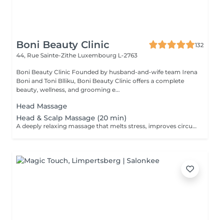
Boni Beauty Clinic
132
44, Rue Sainte-Zithe
Luxembourg L-2763
Boni Beauty Clinic Founded by husband-and-wife team Irena
Boni and Toni Blliku, Boni Beauty Clinic offers a complete
beauty, wellness, and grooming e...
Head Massage
Head & Scalp Massage (20 min)
A deeply relaxing massage that melts stress, improves circulation, and leaves you recharged and focused. Indulge in luxury, even on your lunch break. Quick, effective treatments designed to refresh your face, mind, and mood all within 30 to 60 minutes. Ideal for: Professionals, busy moms, and anyone seeking a touch of luxury between meetings. Available weekdays from 11:30 to 14:30