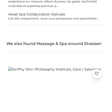
expérience sur mesure, alliant douceur du geste, technicité
maîtrisée et expertise pointue, p...
Head Spa Collaboration Estivale
Cet été uniquement, nous vous proposons une parenthèse de bien-être en édition limitée. Pendant cette expérience, profitez d'un rituel profondément relaxant alliant massage du cuir chevelu, soins adaptés et lâcher-prise, dans une atmosphère douce et apaisante. Une collaboration éphémère. Quelques dates seulement. Nombre de places très limité. Réservez dès maintenant votre moment de détente avant la fin de cette collaboration estivale. Un sèche-cheveux est mis à disposition. Le séchage n'est pas inclus afin de préserver la dimension relaxante du soin.
We also found Massage & Spa around Strassen