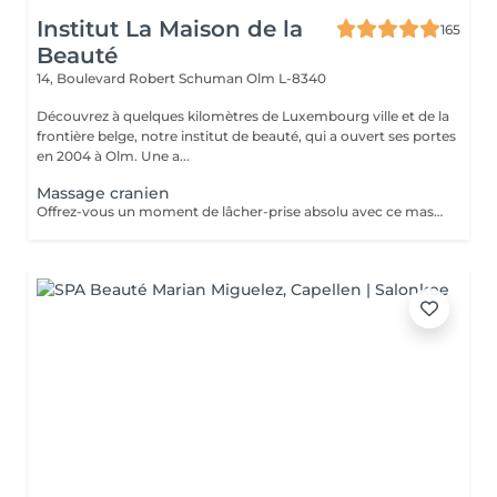
Institut La Maison de la
165
Beauté
14, Boulevard Robert Schuman
Olm L-8340
Découvrez à quelques kilomètres de Luxembourg ville et de la
frontière belge, notre institut de beauté, qui a ouvert ses portes
en 2004 à Olm. Une a...
Massage cranien
Offrez-vous un moment de lâcher-prise absolu avec ce massage crânien japonais authentique, transmis par une formatrice venue du Japon. Ce soin agit sur le cuir chevelu, la nuque et les trapèzes pour relâcher les tensions, apaiser le mental et rééquilibrer les énergies. Il favorise la détente profonde, améliore la circulation et aide à libérer le stress et la fatigue nerveuse. Idéal seul ou en complément d'un soin, pour une expérience de bien-être global et revitalisante.