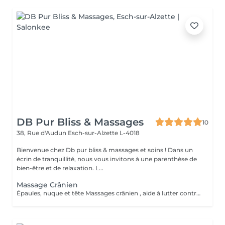
DB Pur Bliss & Massages
10
38, Rue d'Audun
Esch-sur-Alzette L-4018
Bienvenue chez Db pur bliss & massages et soins ! Dans un
écrin de tranquillité, nous vous invitons à une parenthèse de
bien-être et de relaxation. L...
Massage Crânien
Épaules, nuque et tête Massages crânien , aide à lutter contre les migraines , tensions et douleurs cervicales, tensions musculaire des trapèzes liées aux stress et mauvaises postures . Soûlage et détend et apaiser .