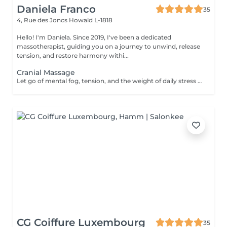
Daniela Franco
35
4, Rue des Joncs
Howald L-1818
Hello! I'm Daniela. Since 2019, I've been a dedicated
massotherapist, guiding you on a journey to unwind, release
tension, and restore harmony withi...
Cranial Massage
Let go of mental fog, tension, and the weight of daily stress with the Cranial Clarity Ritual calming head massage designed to clear your mind and soothe your nervous system. Through gentle pressure, intuitive touch, and mindful pacing, this ritual helps release built-up tension in the scalp, jaw, temples, and neck while encouraging deep mental stillness. This treatment is perfect for those seeking relief from headaches, mental fatigue, or emotional overload. Leave feeling lighter, clearer, and more groundedwith a renewed sense of mental space and inner serenity. For further questions please contact us.
CG Coiffure Luxembourg
35