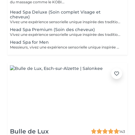
du massage comme le KOBI...
Head Spa Deluxe (Soin complet Visage et
cheveux)
Vivez une expérience sensorielle unique inspirée des traditions anciennes japonaises dédiées au soin du corps et à l'apaisement de l'esprit. Le Head Spa combine soin des cheveux et du visage pour améliorer la revitalisation du cuir chevelu tout en favorisant la réduction du stress et la relaxation générale: - Démaquillage du visage - Massage du visage manuel "coup d'éclat" - Massage manuel des épaules, de la nuque et du cuir chevelu à l'huile précieuse et utilisation de différents outils - Fontaine d'eau chaude - Masque visage hydratant - Shampoing - Masque capillaire sous bain de vapeur + sérum - Massage des mains et des bras. - Crème + Sérum visage hydradants - Séchage des cheveux (15 minutes)
Head Spa Premium (Soin des cheveux)
Vivez une expérience sensorielle unique inspirée des traditions anciennes japonaises dédiées au soin du corps et à l'apaisement de l'esprit. Le Head Spa combine soin des cheveux et du visage pour améliorer la revitalisation du cuir chevelu tout en favorisant la réduction du stress et la relaxation générale: - Démaquillage du visage - Massage manuel des épaules, de la nuque et du cuir chevelu à l'huile précieuse et utilisation de différents outils - Fontaine d'eau chaude - Shampoing - Masque capillaire sous bain de vapeur + sérum - Massage des mains et des bras. - Séchage des cheveux (15 minutes)
Head Spa for Men
Messieurs, vivez une expérience sensorielle unique inspirée des traditions anciennes japonaises dédiées au soin du corps et à l'apaisement de l'esprit adapté à votre peau. Le Head Spa combine soin des cheveux et du visage pour améliorer la revitalisation du cuir chevelu tout en favorisant la réduction du stress et la relaxation générale: - Soin du visage (nettoyage, massage, masque et/ou soin de la barbe) - Massage manuel des épaules, de la nuque et du cuir chevelu à l'huile précieuse et utilisation de différents outils - Fontaine d'eau chaude - Shampoing - Sérum capillaire - Séchage des cheveux
Bulle de Lux
143