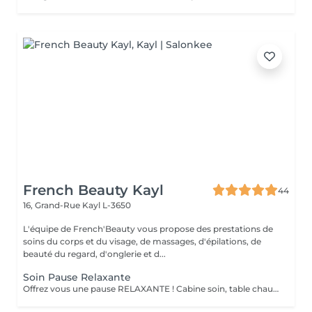
French Beauty Kayl
44
16, Grand-Rue
Kayl L-3650
L'équipe de French'Beauty vous propose des prestations de
soins du corps et du visage, de massages, d'épilations, de
beauté du regard, d'onglerie et d...
Soin Pause Relaxante
Offrez vous une pause RELAXANTE ! Cabine soin, table chauffante, massage crânien ou pieds ou mains ( 20 minutes ) sur fond sonore relaxant, service thé/café