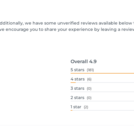
Additionally, we have some unverified reviews available below t
we encourage you to share your experience by leaving a revi
Overall
4.9
5
stars
(181)
4
stars
(6)
3
stars
(0)
2
stars
(0)
1
star
(2)