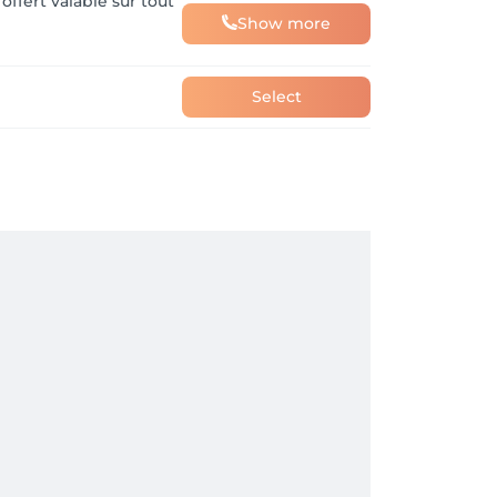
offert valable sur tout
Show more
Select