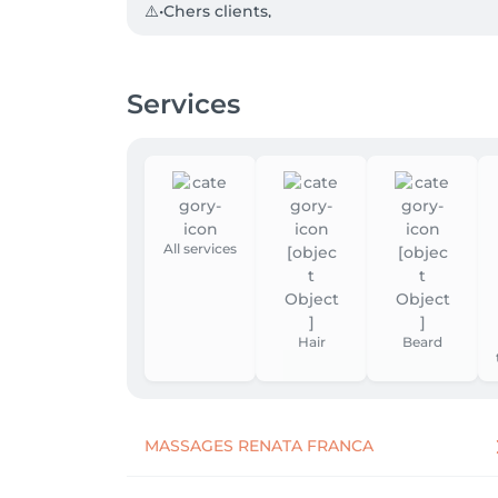
⚠️•Chers clients,

Nous vous informons qu' a partir de courant ju
Merci de votre compréhension et à très bien
Services
⚠️• Chères nouvelles clientes,

Nous vous remercions de votre intérêt pour 
par salonkee, nous attirons votre attention 
nouvelles clientes pour le moment.

Merci de votre compréhension et à très bien
✨•Un évènement en vue? (mariage, communion
All services
Hair and Beauty est à l'écoute de sa clientèle
Nous pourrons vous chouchouter de la tête j
un Miracle Face avec effet de lifting immédia
Hair
Beard
MASSAGES RENATA FRANCA