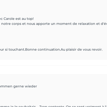
 Carole est au top!
 de notre corps et nous apporte un moment de relaxation et d'é
ur si touchant.Bonne continuation.Au plaisir de vous revoir.
ekommen gerne wieder
me je le souhaitais.....Trop contente. On se sent vraiment à l'ai