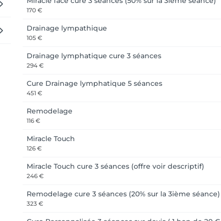
Miracle face cure 3 séances (50% sur la 3ième séance)
170 €
Drainage lympathique
105 €
Drainage lymphatique cure 3 séances
294 €
Cure Drainage lymphatique 5 séances
451 €
Remodelage
116 €
Miracle Touch
126 €
Miracle Touch cure 3 séances (offre voir descriptif)
246 €
Remodelage cure 3 séances (20% sur la 3ième séance)
323 €