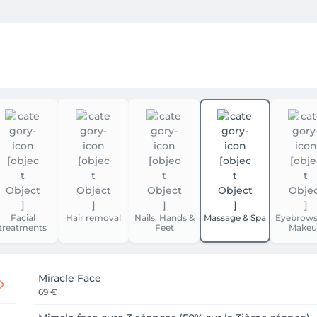
illet, nos tarifs seront augmentés de 2,5% suite à l'évolution de
tôt.

notre salon, afin de prendre rdv merci de bien vouloir téléph
sur le fait que pour le moment le planning d’Ophélie et Sarah n
tôt.

, baptême, anniversaire, soirée,...)

, pour vous sublimer le jour J 

usqu'aux pieds, (coiffure, maquillage, épilation, en passant 
t, pour rayonner toute la soirée).
Facial
Hair removal
Nails, Hands &
Massage & Spa
Eyebrows
treatments
Feet
Makeu
Miracle Face
69 €