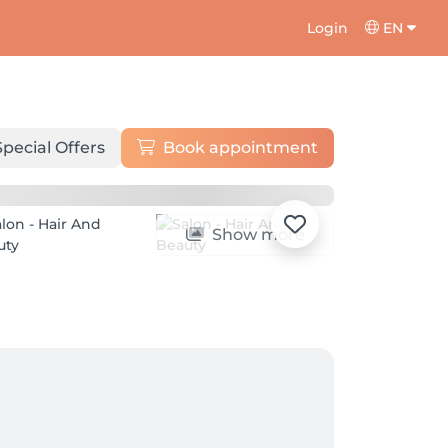
Login
EN
Special Offers
Book appointment
Show more