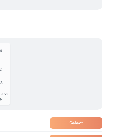
 l indice de cout de la vie.

oner directement au salon et pas passer 
’ont plus de disponibilités pour les 
par un bon massage pour vous détendre et 
 and
p
Select