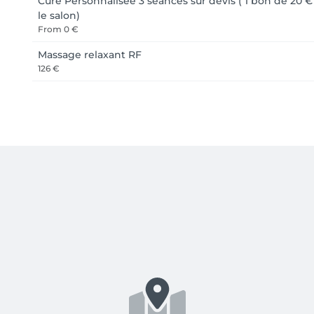
Cure Personnalisée 3 séances sur devis ( 1 bon de 20 € 
le salon)
From
0 €
Massage relaxant RF
126 €