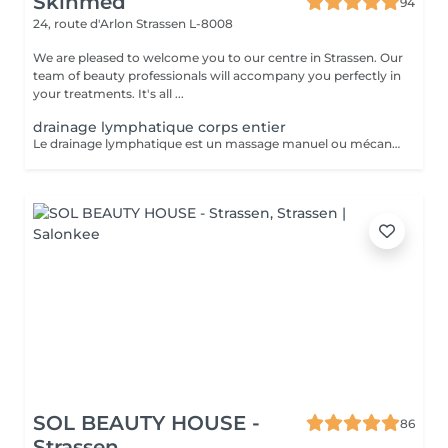
Skinmed
94
24, route d'Arlon
Strassen L-8008
We are pleased to welcome you to our centre in Strassen. Our
team of beauty professionals will accompany you perfectly in
your treatments. It's all ...
drainage lymphatique corps entier
Le drainage lymphatique est un massage manuel ou mécanique qui suit le trajet du système lymphatique afin de décongestionner les tissus, éliminer les toxines, et renforcer le système immunitaire. Il est souvent utilisé pour lutter contre la rétention d'eau, les jambes lourdes, les dèmes, ou pour favoriser la récupération post-opératoire ou post-traumatique. Contre-indications : - Infections aiguës - Thrombose / phlébite - Insuffisance cardiaque non compensée - cancer / Tumeurs malignes (sans avis médical) - Fièvre - règles hémorragiques / premiers 5 jours de règles - surcharge rénale - pathologies liées à l'appareil reproducteur - maladies de la peau - les ecchymoses - dysfonctionnement du système immunitaire
SOL BEAUTY HOUSE -
86
Strassen