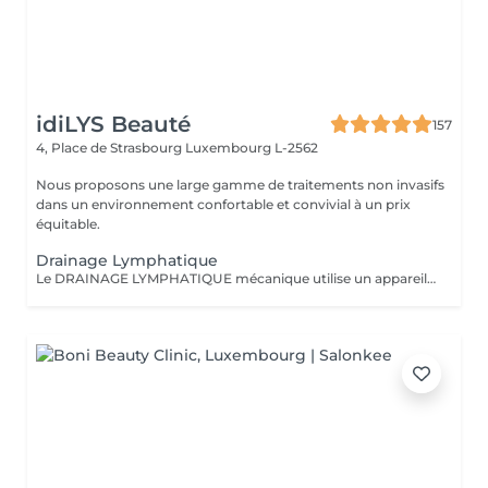
idiLYS Beauté
157
4, Place de Strasbourg
Luxembourg L-2562
Nous proposons une large gamme de traitements non invasifs
dans un environnement confortable et convivial à un prix
équitable.
Drainage Lymphatique
Le DRAINAGE LYMPHATIQUE mécanique utilise un appareil pour stimuler la circulation de la lymphe pour dégonfler, détoxifier et affiner la silhouette. La LUMINOTHÉRAPIE du visage consiste à exposer la peau à des lumières LED afin de stimuler le renouvellement cellulaire et améliorer l'éclat du teint.