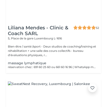
Liliana Mendes - Clinic &
52
Coach SARL
5, Place de la gare
Luxembourg L-1616
Bien-être / santé /sport - Deux studios de coaching/training et
réhabilitation + une salle des cours collectifs - bureau
d'évaluations physiques, r...
massage lymphatique
réservation chez : 691 60 25 60 ou 661 60 16 96 ( WhatsApp msg ) Le massage lymphatique est un massage très doux et rythmé qui stimule la circulation de la lymphe dans le corps. Il aide à réduire les gonflements, éliminer les toxines et renforcer le système immunitaire grâce à des pressions légères et des mouvements lents et précis.