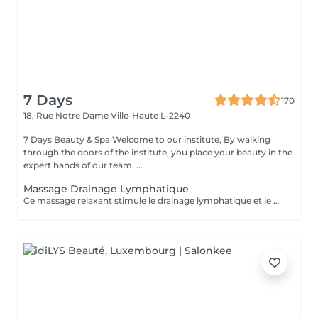
7 Days
170
18, Rue Notre Dame
Ville-Haute L-2240
7 Days Beauty & Spa Welcome to our institute, By walking
through the doors of the institute, you place your beauty in the
expert hands of our team. ...
Massage Drainage Lymphatique
Ce massage relaxant stimule le drainage lymphatique et le métabolisme du corps par sa désacidification et renforce le système immunitaire. Rituel beauté quotidien, moment rien qu'à soi, instant privilégié cocooning du week-end. Les moments pour prendre soin de soi sont rares et pourtant si importants. Votre peau a besoin d'hydratation, votre corps a besoin d'être chouchouté à bien des égards. Trop souvent mis de côté, les massages professionnels du corps sont pourtant indispensables à votre bien-être et permettent de concentrer le massage aux endroits désirés.