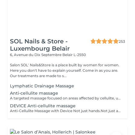
SOL Nails & Store -
253
Luxembourg Belair
6, Avenue du Dix Septembre
Belair L-2550
Salon SOL' Nails&Store is a place built by women for women.
Here you don't have to explain yourself. Come in as you are.
Our treatments are made to s...
Lymphatic Drainage Massage
Anti-cellulite massage
A targeted massage focused on areas affected by cellulite, using specific movements to stimulate circulation and support skin firmness. It is designed to help improve skin texture and encourage smoother-looking contours. Result: skin that feels firmer and looks smoother with regular sessions. Recommended frequency: 1 to 2 times per week as part of an ongoing treatment plan.
DEVICE Anti-cellulite massage
Anti-Cellulite Massage with Device Not just hands.Not just a machine.Together. Manual massage + device treatment with intensive Styx products - it's a combination that reaches deeper and works faster. - breaks down stubborn deposits - drains excess fluid - firms and smooths the skin Works best as a course of 5 or 10 sessions. But even after 1 you'll feel lighter!