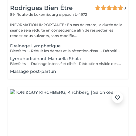
Rodrigues Bien Être
8
89, Route de Luxembourg
dippach L-4972
INFORMATION IMPORTANTE : En cas de retard, la durée de la
séance sera réduite en conséquence afin de respecter les
rendez-vous suivants, sans modific...
Drainage Lymphatique
Bienfaits : - Réduit les dèmes et la rétention d'eau - Détoxifie l'organisme - Améliore la circulation lymphatique - Soulage la sensation de jambes lourdes - Favorise la récupération postopératoire
Lymphodrainant Manuella Shala
Bienfaits : - Drainage intensif et ciblé - Réduction visible des gonflements - Amélioration du contour corporel - Sensation immédiate de légèreté
Massage post-partun