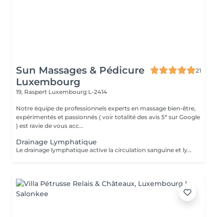
Sun Massages & Pédicure
21
Luxembourg
19, Raspert
Luxembourg L-2414
Notre équipe de professionnels experts en massage bien-être,
expérimentés et passionnés ( voir totalité des avis 5* sur Google
) est ravie de vous acc...
Drainage Lymphatique
Le drainage lymphatique active la circulation sanguine et lymphatique; il favorise l'élimination des toxines. Le système lymphatique est actif et spécifique pour aider à relancer le système immunitaire. Ce massage doux permettra aux personnes qui ont des sensations de fatigue, de jambes lourdes et de stress, de pouvoir permettre à leur corps de stopper la fatigue plus facilement. Il peut en outre être recommandé aux femmes enceintes qui souffrent de rester debout. De surcroît, il agit de manière positive sur l'humeur. Enfin, après un drainage lymphatique, on constate également très souvent une amélioration du sommeil.