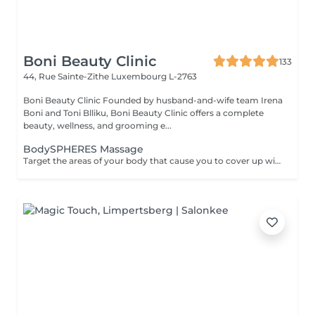
Boni Beauty Clinic
133
44, Rue Sainte-Zithe
Luxembourg L-2763
Boni Beauty Clinic Founded by husband-and-wife team Irena
Boni and Toni Blliku, Boni Beauty Clinic offers a complete
beauty, wellness, and grooming e...
BodySPHERES Massage
Target the areas of your body that cause you to cover up with our body sculpting and contouring services.BodySPHERES Therapy fights cellulite and reshapes the body in areas where fatty deposits can be tricky to remove. Treatment areas: buttocks, thighs, abdominal, arms, legs for fluid retention.