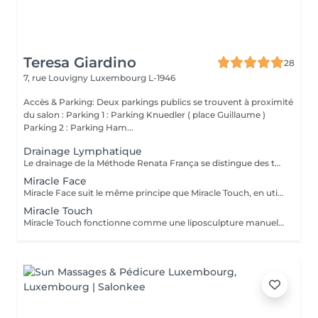
Teresa Giardino
28
7, rue Louvigny
Luxembourg L-1946
Accès & Parking: Deux parkings publics se trouvent à proximité
du salon : Parking 1 : Parking Knuedler ( place Guillaume )
Parking 2 : Parking Ham...
Drainage Lymphatique
Le drainage de la Méthode Renata França se distingue des techniques traditionnelles par son toucher précis, avec un rythme, des pressions, des pompages, des glissements et des manuvres totalement différents, qui permettent d'obtenir des résultats esthétiques visibles dès la première séance. La technique stimule la circulation sanguine, réduit les gonflements (dèmes) et favorise l'élimination des toxines. Son traitement continu permet d'affiner considérablement la silhouette et de réduire l'aspect de la cellulite, tout en renforçant le système immunitaire.
Miracle Face
Miracle Face suit le même principe que Miracle Touch, en utilisant la somme des rythmes, des pressions, des pompages, des glissements et des manuvres complètement différentes pour obtenir des résultats dès la première séance. Ce mélange est chargé de drainer le visage et d'en modeler les contours, d'où des bénéfices tels que la réduction des poches, des cernes et des dèmes (gonflements), visibles dès la première séance. Avec un effet liftant, le traitement continu permet d'obtenir des traits beaucoup plus définis, ainsi qu'un affinement du nez et une réduction des bajoues.
Miracle Touch
Miracle Touch fonctionne comme une liposculpture manuelle, apportant des bénéfices surprenants et immédiats. Grâce à une combinaison de rythme, de pression, de pompage, de glissement et des manuvres complètement différentes, Miracle Touch donne des résultats esthétiques dès la première séance. Parmi les avantages, citons la réduction des dèmes et des mensurations, des muscles plus apparents et un teint de peau uniforme. Un traitement continu permet de modeler la silhouette de manière exceptionnelle, de réduire l'apparence de la cellulite et de renforcer le système immunitaire.