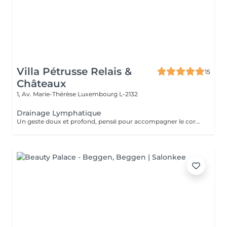
Villa Pétrusse Relais &
15
Châteaux
1, Av. Marie-Thérèse
Luxembourg L-2132
Drainage Lymphatique
Un geste doux et profond, pensé pour accompagner le corps dans son processus naturel d'élimination. Les mains suivent le trajet du système lymphatique avec une pression légère et rythmée, pour alléger les jambes, réduire les sensations de lourdeur et relancer l'énergie. Un soin apaisant et efficace, particulièrement recommandé après un voyage ou une période de fatigue, réalisé selon la méthode Renata Franca.