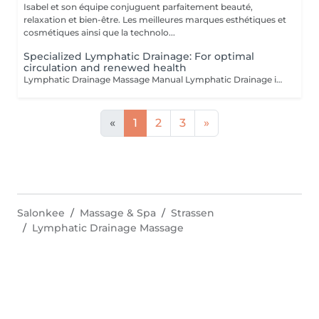
Isabel et son équipe conjuguent parfaitement beauté,
relaxation et bien-être. Les meilleures marques esthétiques et
cosmétiques ainsi que la technolo...
Specialized Lymphatic Drainage: For optimal
circulation and renewed health
Lymphatic Drainage Massage Manual Lymphatic Drainage is a gentle massage technique aimed at reducing water retention, stimulating lymphatic circulation, and detoxifying the body. It helps to reduce cellulite, reshape the body, and strengthen the immune system. Benefits: Reduction of Water Retention: Relieves swelling and promotes optimal body balance. Stimulation of Lymphatic Circulation: Helps eliminate waste and toxins from the body. Detoxification: Contributes to a healthier immune system. Reduction of Cellulite: Smooths and tones the skin. Body Reshaping: Improves overall appearance and redefines body contours. Post-Operative Relief: Reduces edema and accelerates healing. Relief for Heavy Legs: Alleviates the sensation of heaviness and fatigue in the legs. The technique involves light, rhythmic movements applied towards the heart to encourage lymphatic drainage. It is a non-invasive, relaxing, and effective method. Recommended For: Swelling and edema Cellulite Post-operative swelling Heavy and tired legs Chronic fatigue Weakened immune system Detoxification needs Certified Practitioners: Carla Fatima Lisete Marie Francesca Treat yourself to a moment of purification and lightness, because no one deserves to care for their body more than you.
«
1
2
3
»
Salonkee
Massage & Spa
Strassen
Lymphatic Drainage Massage