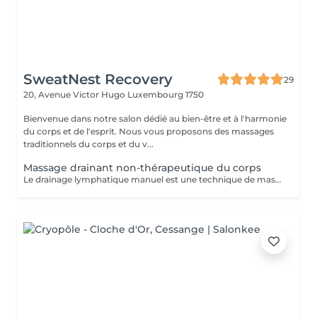
SweatNest Recovery
29
20, Avenue Victor Hugo
Luxembourg 1750
Bienvenue dans notre salon dédié au bien-être et à l'harmonie
du corps et de l'esprit. Nous vous proposons des massages
traditionnels du corps et du v...
Massage drainant non-thérapeutique du corps
Le drainage lymphatique manuel est une technique de massage douce et précise, conçue pour stimuler la circulation de la lymphe, favoriser l'élimination des toxines et réduire la rétention d'eau. En activant le système lymphatique, ce soin aide à diminuer l'aspect de la cellulite, à remodeler la silhouette et à renforcer naturellement les défenses immunitaires. Le massage débute par des exercices respiratoires destinés à favoriser la circulation lymphatique dans l'ensemble du corps. Les manuvres, à la fois légères et dynamiques, apportent une sensation de légèreté immédiate tout en rééquilibrant les fluides corporels. Zones traitées : ventre, bras et jambes. Ce soin est particulièrement recommandé pour celles et ceux souhaitant détoxifier leur organisme, affiner leur corps et retrouver une sensation durable de bien-être.