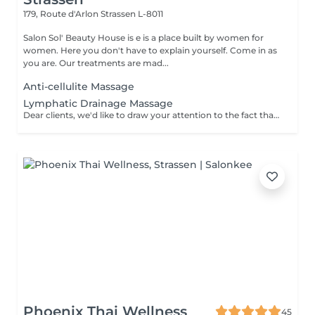
179, Route d'Arlon
Strassen L-8011
Salon Sol' Beauty House is e is a place built by women for
women. Here you don't have to explain yourself. Come in as
you are. Our treatments are mad...
Anti-cellulite Massage
Lymphatic Drainage Massage
Dear clients, we'd like to draw your attention to the fact that the actual massage time is indicated in parentheses next to the name of the massage. The duration list on the website includes time for room and client preparation. We strive to provide you with the highest quality and comfort. Thankyou for your understanding.
Phoenix Thai Wellness
45