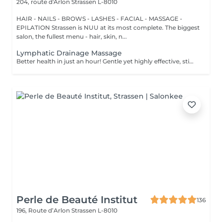
204, route d'Arlon
Strassen L-8010
HAIR - NAILS - BROWS - LASHES - FACIAL - MASSAGE -
EPILATION Strassen is NUU at its most complete. The biggest
salon, the fullest menu - hair, skin, n...
Lymphatic Drainage Massage
Better health in just an hour! Gentle yet highly effective, stimulates the body's lymphatic system to flush out toxins, reduce swelling, and enhance immunity. This technique uses light, rhythmic strokes to encourage natural drainage, making it perfect for reducing bloating, post-surgery care, and improving skin tone. A go-to for detox and wellness. Age restrictions: there are no age restrictions for this procedure. Post procedure recommendations: do not do sport and any sharp movements 2-3 hours after the procedure. Frequency: 1-2 times per week, 10 times in total. Repeat once in 3-6 months.
Perle de Beauté Institut
136
196, Route d’Arlon
Strassen L-8010