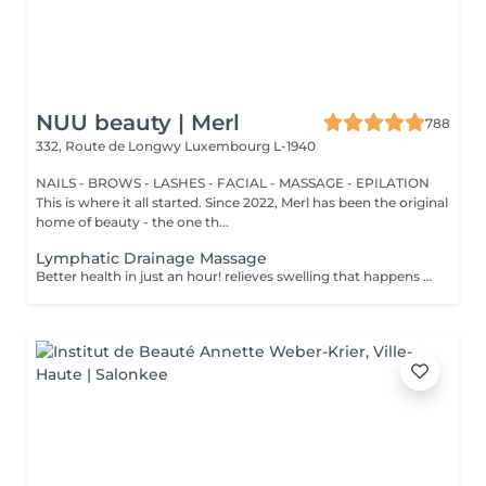
NUU beauty | Merl
788
332, Route de Longwy
Luxembourg L-1940
NAILS - BROWS - LASHES - FACIAL - MASSAGE - EPILATION
This is where it all started. Since 2022, Merl has been the original
home of beauty - the one th...
Lymphatic Drainage Massage
Better health in just an hour! relieves swelling that happens when medical treatment or illness blocks your lymphatic system. Lymphatic drainage massage involves gently manipulating specific areas of your body to help lymph move to an area with working lymph vessels. Benefits of getting a lymphatic drainage massage: - improves body immune system - helps with post-injury swelling - eases tension in the body How is a lymphatic drainage massage done? - head and neck are massaged - shoulders and back are massaged - hands and arms are massaged - feet and legs are massaged - belly is massaged Age restrictions: there are no age restrictions for this procedure. Post procedure recommendations: do not do sport and any sharp movements 2-3 hours after the procedure. Frequency: 1-2 times per week, 10 times in total. Repeat once in 3-6 months.