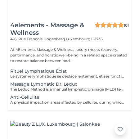
4elements - Massage &
101
Wellness
4-6, Rue François Hogenberg
Luxembourg L-1735
At 4Elements Massage & Wellness, luxury meets recovery,
performance, and holistic well-being in a refined space created
to restore balance between bod...
Rituel Lymphatique Éclat
Le système lymphatique se déplace lentement, et ses fonctions ne peuvent pas être « accélérées » mécaniquement en peu de temps. Un drainage lymphatique efficace nécessite un travail progressif pour activer les processus naturels de l'organisme. Étapes clés de la séance : relaxation complète de l'appareil musculo-aponévrotique diminution de la densité des tissus et amélioration de leur élasticité activation du flux lymphatique Ce n'est qu'après ces étapes qu'un effet thérapeutique significatif est obtenu : réduction notable des dèmes du visage et du corps sensation de légèreté et diminution de la tension réduction des volumes tissulaires amélioration du tonus et du turgescence de la peau Une durée de 2,5 heures permet de travailler toutes les zones clés du corps, assurant un effet global plutôt qu'une simple sensation locale de confort. Ce n'est pas un massage express. Il s'agit d'une méthode systématique et scientifiquement validée de drainage lymphatique, visant à obtenir des résultats physiologiquement mesurables.
Massage Lymphatic Dr. Leduc
The Leduc Method is a manual lymphatic drainage (MLD) technique that uses gentle, rhythmic hand movements to reroute and clear lymphatic fluid. Developed by Dr. Albert Leduc, it is an evolution of the Vodder method that also incorporates the use of pressotherapy devices and adds special maneuvers to help move fluid away from swollen areas. This technique is used to treat swelling (edema), lymphedema, lipedema, and other conditions by promoting relaxation, reducing fluid retention, and improving the function of the lymphatic system. Technique: Gentle, rhythmic pressure is applied with the hands in a specific direction, following the path of the lymphatic circulation. The Leduc technique adds specific maneuvers to move lymph fluid away from swollen areas and can be combined with pressotherapy devices. Purpose: To stimulate the lymphatic system to drain excess fluid, toxins, and waste products from the body. Applications: Used to treat conditions such as lymphedema, lipedema, and post-surgical swelling, and to help with general fluid retention and stress. Benefits: Helps reduce swelling, improve fluid balance, and promote relaxation.
Anti-Cellulite
A physical impact on areas affected by cellulite, during which the masseur's hands literally knead and work through every fat nodule. Unlike other types of massage, anti-cellulite massage is much deeper and more intense, as it targets the deeper subcutaneous layers. By applying specific massage techniques, blood circulation and lymphatic system activity are stimulated, cellular metabolic processes are restored , tissue oxygen supply improves, excess fluid is removed from the body, swelling decreases , and skin tone and elasticity are renewed, leaving the skin smoother . Indications: cellulite swelling (edema) stress and muscular tension excess weight decreased muscle tone various injuries and their consequences