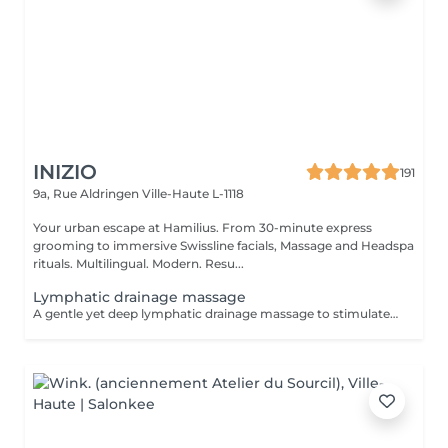
INIZIO
191
9a, Rue Aldringen
Ville-Haute L-1118
Your urban escape at Hamilius. From 30-minute express
grooming to immersive Swissline facials, Massage and Headspa
rituals. Multilingual. Modern. Resu...
Lymphatic drainage massage
A gentle yet deep lymphatic drainage massage to stimulate circulation, reduce fluid retention and puffiness. Ideal for detox, heavy legs, tension and general fatigue, this soothing treatment leaves the body lighter, more relaxed and the skin visibly brighter and refreshed.