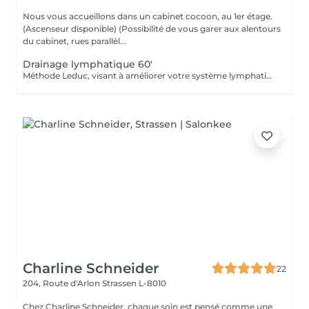
Nous vous accueillons dans un cabinet cocoon, au 1er étage.
(Ascenseur disponible) (Possibilité de vous garer aux alentours
du cabinet, rues parallèl...
Drainage lymphatique 60'
Méthode Leduc, visant à améliorer votre système lymphatique. Afin d'améliorer votre système circulatoire, relaxant, détoxifiant, stimule votre système immunitaire, agit contre la rétention d'eau (oedèmes, bras et jambes). Type de massage doux (Si vous avez eu un examen Doppler, demandez conseil à votre médecin avant ce type de massage) Chèque cadeau disponible (Montant de votre choix, celui-ci est à indiquer lors de votre demande)
Charline Schneider
22
204, Route d'Arlon
Strassen L-8010
Chez Charline Schneider, chaque soin est pensé comme une