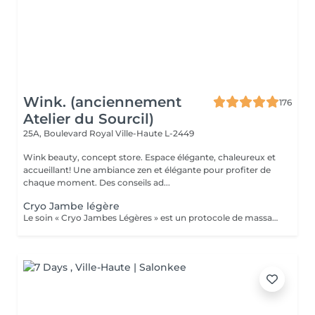
Wink. (anciennement
176
Atelier du Sourcil)
25A, Boulevard Royal
Ville-Haute L-2449
Wink beauty, concept store. Espace élégante, chaleureux et
accueillant! Une ambiance zen et élégante pour profiter de
chaque moment. Des conseils ad...
Cryo Jambe légère
Le soin « Cryo Jambes Légères » est un protocole de massage en plusieurs étapes (drainage, modelage et finition par le froid) qui décongestionne et affine instantanément les jambes. Il cible la rétention d'eau, lisse la peau d'orange et procure une sensation de bien-être profond.