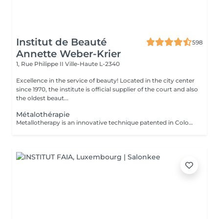
Institut de Beauté
598
Annette Weber-Krier
1, Rue Philippe II
Ville-Haute L-2340
Excellence in the service of beauty! Located in the city center
since 1970, the institute is official supplier of the court and also
the oldest beaut...
Métalothérapie
Metallotherapy is an innovative technique patented in Colombia. The metal accessories were made with an alloy of 7 clean, uncontaminated or recycled metals. They are designed using a high-tech injection mold and hand-polished in an artisanal manner. Placed in the refrigerator, these accessories can be used for cold protocols, as part of a toning session, thanks in particular to toning metals such as silicon. Of course, therapeutic protocols are also possible, since the accessories can be heated for relaxation and physiotherapy treatments. Purpose: to stimulate the different parts of the body, with a view to stopping cellulite, draining, remodeling and firming the body.