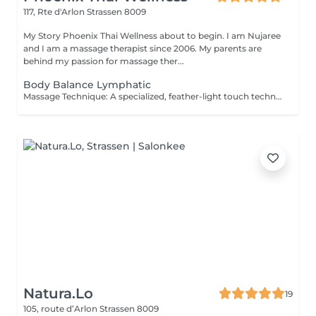
117, Rte d'Arlon
Strassen 8009
My Story Phoenix Thai Wellness about to begin. I am Nujaree
and I am a massage therapist since 2006. My parents are
behind my passion for massage ther...
Body Balance Lymphatic
Massage Technique: A specialized, feather-light touch technique that uses gentle, rhythmic strokes to promote a deep sense of lightness and physical relaxation. This gentle body wellness experience is designed to soothe the senses, support natural bodily harmony, and leave you feeling deeply refreshed and revitalized. It is the perfect choice for those seeking a quiet moment of physical renewal and skin-nourishing relaxation.
Natura.Lo
19
105, route d’Arlon
Strassen 8009