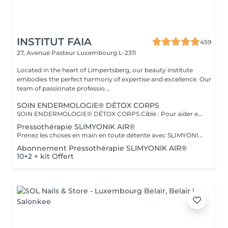
INSTITUT FAIA
459
27, Avenue Pasteur
Luxembourg L-2311
Located in the heart of Limpertsberg, our beauty institute
embodies the perfect harmony of expertise and excellence. Our
team of passionate professio...
SOIN ENDERMOLOGIE® DÉTOX CORPS
SOIN ENDERMOLOGIE® DÉTOX CORPS Cible : Pour aider et soulager toutes les personnes souffrant des symptômes de jambes lourdes, de sensation de gonflement, de lourdeur, de douleur. Actions : * Réactive les fonctions d'élimination de l'organisme * Active les échanges circulatoires * Elimine et draine les toxines * Stimule la circulation lymphatique Plus : Ce traitement est également conseillé pour les femmes enceintes. En complément du traitement, vous bénéficierez d'un massage manuel avec un Baume effet glacé.
Pressothérapie SLIMYONIK AIR®
Prenez les choses en main en toute détente avec SLIMYONIK® AIR. Le Bodystyler avec massages de pressothérapie assistés par ordinateur et inhalation d'oxygène active en douceur le système lymphatique, stimule le métabolisme et augmente le flux sanguin vers la peau et les tissus adipeux.
Abonnement Pressothérapie SLIMYONIK AIR®
10+2 + kit Offert