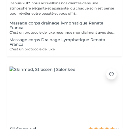
Depuis 2017, nous accueillons nos clientes dans une
atmosphère élégante et apaisante, ou chaque soin est pensé
pour révéler votre beauté et vous offri...
Massage corps drainage lymphatique Renata
Franca
C'est un protocole de luxe,reconnue mondialment avec des bienfats immédiats, tant esthétiques que thérapeutiques. Le drainage lymphatique selon la méthode Renata França est totalement différent des autres drainages disponibles sur le marché. Avec une pression ferme et un rythme plus soutenu, des pompages et des manuvres exclusives font de cette méthode une technique remarquable, aux résultats impressionnants et immédiats. Cette technique réduit les dèmes, active la circulation sanguine et stimule un réseau complexe de vaisseaux qui transportent les fluides corporels, combattant ainsi la redoutée cellulite. Le résultat est un corps moins gonflé et plus sculpté, avec un métabolisme accéléré et une sensation de bien-être.
Massage corps Drainage Lymphatique Renata
Franca
C'est un protocole de luxe