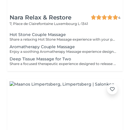
Nara Relax & Restore
4
7, Place de Clairefontaine
Luxembourg L-1341
Hot Stone Couple Massage
Share a relaxing Hot Stone Massage experience with your partner, friend, or loved one. Smooth heated stones and warm oils help ease muscular tension while creating a calming and memorable wellness experience.
Aromatherapy Couple Massage
Enjoy a soothing Aromatherapy Massage experience designed for two. Carefully selected aromatic oils are combined with gentle, flowing massage techniques to create a deeply calming and enjoyable treatment. The natural fragrances help create a peaceful atmosphere, while the massage promotes relaxation and comfort. An ideal choice for couples, friends, or family members wishing to share a moment of tranquillity and well-being.
Deep Tissue Massage for Two
Share a focused therapeutic experience designed to release deep-seated tension and restore freedom of movement. Using slow, targeted pressure, this treatment works into deeper muscle layers and connective tissue, making it ideal for persistent tightness, physical strain, and active lifestyles.