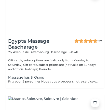
Egypta Massage
197
Bascharage
76, Avenue de Luxembourg
Bascharage L-4940
Gift cards, subscriptions are (valid only from Monday to
Saturday) Gift cards, subscriptions are (not valid on Sundays
and official holidays) Founde...
Massage Isis & Osiris
Prix pour 2 personnes Nous vous proposons notre service de massage pour couples. Le massage en couple vous permet de profiter de notre massothérapie en compagnie de votre conjoint dans une seule pièce. Cela permettrait aux couples d'en profiter doublement. Le couple bénéficie d'un moment en or pour renouer avec l'autre et ils peuvent apprendre comment prendre soin l'un de l'autre ou se mettre à l'aise mutuellement.