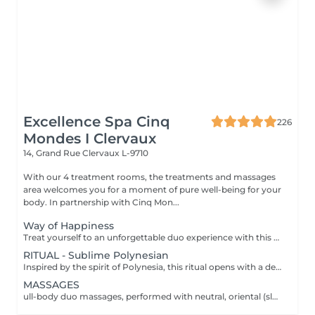
Excellence Spa Cinq
226
Mondes I Clervaux
14, Grand Rue
Clervaux L-9710
With our 4 treatment rooms, the treatments and massages
area welcomes you for a moment of pure well-being for your
body. In partnership with Cinq Mon...
Way of Happiness
Treat yourself to an unforgettable duo experience with this rituel, where the Cinq Mondes signature transports you to a world of absolute wellbeing through four exceptional treatments, designed to revive the senses and strengthen bonds,for moments of shared complicity and relaxation. *Purifying scrub with Beldi black soap *Purifying and detoxifying wrap with ''Crème de Rassoul'' *Relaxing traditional Oriental massage *Lifting and plumping ''Ko Bi Do'' facial massage The treatment duration (190 min) includes preparation time, the integrated relaxation time within our treatments (10 min), as well as the time required to rinse/remove the product in the shower. All our rituals are accompanied by tea with its delicacies.
RITUAL - Sublime Polynesian
Inspired by the spirit of Polynesia, this ritual opens with a delicately scented sugar scrub infused with Tahitian Monoï. It continues with a rhythmic, enveloping massage performed generously forearm movements, stimulating energy points and offering deep relaxation and a feeling of total serenity. The treatment duration (90 min) includes preparation time, the integrated relaxation time within our treatments (10 min), as well as the time required to rinse/remove the product in the shower (10 min). All our rituals are accompanied by tea with its delicacies.
MASSAGES
ull-body duo massages, performed with neutral, oriental (slow, deep movements for a moment of pure well-being) or Polynesian oil (rhythmic and enveloping with fluid forearm movements), invite you on a journey of softness and harmony. or A facial massage that gently stimulates energy points and releases tension in the neck, or a personalized body massage targeting the areas of your choice, for deep and tailored relaxation. The treatment duration (30 min; 40 min; 60 min; 70 min or 90 min) includes preparation time as well as the integrated relaxation time within our treatments (10 min).