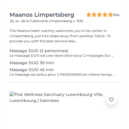
Maanos Limpertsberg
694
26, av. de la Faïencerie
Limpertsberg L-1510
The Maanos team warmly welcomes you in his center in
Limpertsberg, just two steps away from parking 'Glacis'. To
provide you with the best service Maa...
Massage DUO (2 personnes)
Le massage DUO est une réservation pour 2 massages Sur Mesure, en même temps dans la même cabine. Les 2 personnes pourront personnaliser leurs massages en fonction de leurs envies. Possibilité de demander 2 cabines séparées en arrivant sur place.
Massage DUO 30 min
Massage DUO 45 min
Ce Massage est prévu pour 2 PERSONNES en même temps dans notre cabine DUO (2 cabines séparées aussi possible sur demande en arrivant). Les 2 massages seront Sur Mesure, en fonction des envies et des besoins de chacun.