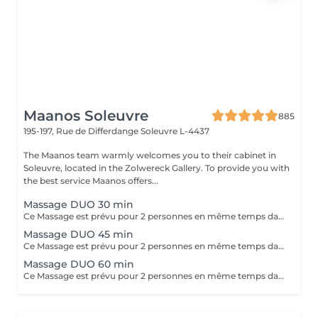
Maanos Soleuvre
885
195-197, Rue de Differdange
Soleuvre L-4437
The Maanos team warmly welcomes you to their cabinet in
Soleuvre, located in the Zolwereck Gallery. To provide you with
the best service Maanos offers...
Massage DUO 30 min
Ce Massage est prévu pour 2 personnes en même temps dans notre cabine DUO (2 cabines séparées aussi possible sur demande en arrivant). Les 2 massages seront Sur Mesure, en fonction des envies et des besoins de chacun.
Massage DUO 45 min
Ce Massage est prévu pour 2 personnes en même temps dans notre cabine DUO (2 cabines séparées aussi possible sur demande en arrivant). Les 2 massages seront Sur Mesure, en fonction des envies et des besoins de chacun.
Massage DUO 60 min
Ce Massage est prévu pour 2 personnes en même temps dans notre cabine DUO (2 cabines séparées aussi possible sur demande en arrivant). Les 2 massages seront Sur Mesure, en fonction des envies et des besoins de chacun.