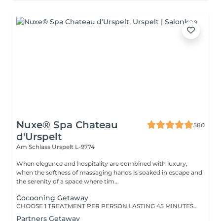
Nuxe® Spa Chateau
580
d'Urspelt
Am Schlass
Urspelt L-9774
When elegance and hospitality are combined with luxury,
when the softness of massaging hands is soaked in escape and
the serenity of a space where tim...
Cocooning Getaway
CHOOSE 1 TREATMENT PER PERSON LASTING 45 MINUTES from the range of Nuxe Massages, Face Treatments or Body Treatments.
Partners Getaway