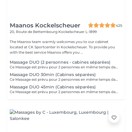
Maanos Kockelscheuer
425
20, Route de Bettembourg
Kockelscheuer L-1899
The Maanos team warmly welcomes you to our cabinet
located at CK Sportcenter in Kockelscheuer. To provide you
with the best service Maanos offers you ...
Massage DUO (2 personnes - cabines séparées)
Ce Massage est prévu pour 2 personnes en même temps dans 2 CABINES SÉPARÉES. Les 2 massages seront Sur Mesure, en fonction des envies et des besoins de chacun. -> Pour une cabine Duo voir Limpertsberg, Soleuvre ou Marnach.
Massage DUO 30min (Cabines séparées)
Ce Massage est prévu pour 2 personnes en même temps dans 2 CABINES SÉPARÉES. Les 2 massages seront Sur Mesure, en fonction des envies et des besoins de chacun. -> Pour une cabine Duo voir Limpertsberg, Soleuvre ou Marnach.
Massage DUO 45min (Cabines séparées)
Ce Massage est prévu pour 2 personnes en même temps dans 2 CABINES SÉPARÉES. Les 2 massages seront Sur Mesure, en fonction des envies et des besoins de chacun. -> Pour une cabine Duo voir Limpertsberg, Soleuvre ou Marnach.