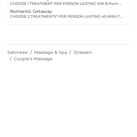
CHOOSE 1 TREATMENT PER PERSON LASTING 1HR.15 from the range of Nuxe Massages, Face Treatments or Body Treatments+ 1 TREATMENT PER PERSON LASTING 15 MINUTESfrom Foot Relaxation Massage, Back Massage or Head Massage.
Romantic Getaway
CHOOSE 2 TREATMENTS* PER PERSON LASTING 45 MINUTES EACH from the range of Nuxe Massages, Face Treatments or Body Treatments+ 1 TREATMENT PER PERSON LASTING 15 MINUTES from Foot Relaxation Massage, Back Massage or Head Massage
Salonkee
Massage & Spa
Strassen
Couple’s Massage