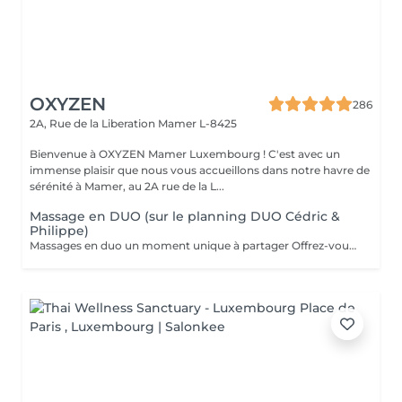
OXYZEN
286
2A, Rue de la Liberation
Mamer L-8425
Bienvenue à OXYZEN Mamer Luxembourg ! C'est avec un
immense plaisir que nous vous accueillons dans notre havre de
sérénité à Mamer, au 2A rue de la L...
Massage en DUO (sur le planning DUO Cédric &
Philippe)
Massages en duo un moment unique à partager Offrez-vous une expérience de bien-être à deux grâce à nos massages en duo, pensés pour créer complicité, détente et harmonie. Que ce soit avec votre partenaire, un proche ou un ami, profitez ensemble d'une parenthèse hors du temps où les tensions disparaissent et où l'énergie se renouvelle. Un massage en duo est aussi une idée cadeau idéale pour surprendre et faire plaisir. Déconseillé aux femmes enceintes. Pour en savoir plus, cliquez ici : https://www.oxyzen.lu/massages/massage-corps-duo.html Avertissement : Nos soins sont dédiés au bien-être et à la relaxation. Ils ne remplacent pas un suivi médical et ne relèvent pas de la kinésithérapie.