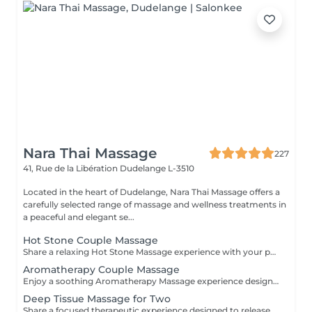
Nara Thai Massage
227
41, Rue de la Libération
Dudelange L-3510
Located in the heart of Dudelange, Nara Thai Massage offers a
carefully selected range of massage and wellness treatments in
a peaceful and elegant se...
Hot Stone Couple Massage
Share a relaxing Hot Stone Massage experience with your partner, friend, or loved one. Smooth heated stones and warm oils help ease muscular tension while creating a calming and memorable wellness experience.
Aromatherapy Couple Massage
Enjoy a soothing Aromatherapy Massage experience designed for two. Carefully selected aromatic oils are combined with gentle, flowing massage techniques to create a deeply calming and enjoyable treatment. The natural fragrances help create a peaceful atmosphere, while the massage promotes relaxation and comfort. An ideal choice for couples, friends, or family members wishing to share a moment of tranquillity and well-being.
Deep Tissue Massage for Two
Share a focused therapeutic experience designed to release deep-seated tension and restore freedom of movement. Using slow, targeted pressure, this treatment works into deeper muscle layers and connective tissue, making it ideal for persistent tightness, physical strain, and active lifestyles.