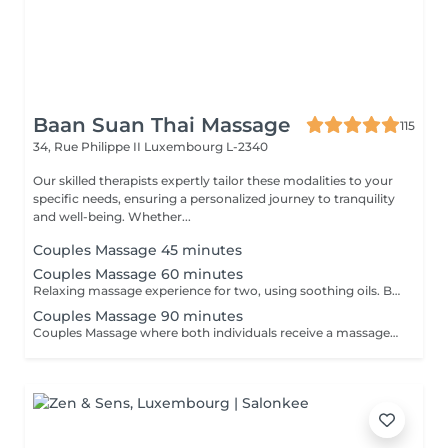
Baan Suan Thai Massage
115
34, Rue Philippe II
Luxembourg L-2340
Our skilled therapists expertly tailor these modalities to your
specific needs, ensuring a personalized journey to tranquility
and well-being. Whether...
Couples Massage 45 minutes
Couples Massage 60 minutes
Relaxing massage experience for two, using soothing oils. Both guests receive simultaneous treatments in a shared room, focusing on stress relief & comfort. *Price listed is per guest*
Couples Massage 90 minutes
Couples Massage where both individuals receive a massage simultaneously in the same room. This service is focused on relaxation and stress relief for couples. It's a practical way for partners to enjoy a massage experience together. 130 EUR per guest