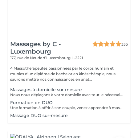
Massages by C -
335
Luxembourg
177, rue de Neudorf
Luxembourg L-2221
4 Massotherapeutes passionnées par le corps humain et
munies d'un diplôme de bachelor en kinésithérapie, nous
saurons mettre nos connaissances en anat...
Massages à domicile sur mesure
Nous nous déplaçons à votre domicile avec tout le nécessaire (table, serviettes, huile...) Déplacement à Luxembourg ville ou proche uniquement A noter que le massage durera entre 1h et 1h30 (selon votre réservation) après le temps de trajet. Ainsi si vous réservez pour 12h, prévoyez que le massage commence vers 12h30. Ce temps de trajet n'est pas facturé mais il est à prendre en compte dans le planning Merci de réserver ce service à domicile uniquement si vous souhaitez recevoir un massage dans le respect, aucune avance ou geste déplacé ne serait toléré.
Formation en DUO
Une formation à offrir à son couple, venez apprendre à masser votre conjoint/e et découvrir les secret pour un massage à la maison facile à mettre en place, à réaliser, et sans vous faire mal Programme: - La séance commencera par un massage en DUO de 45 minutes où l'on massera le plus de zones possibles pour que vous puissiez décider les quelles et quelles techniques vous préférez - Puis, sur la base de vos préférences, l'heure suivante sera dédiée à vous enseigner ces techniques à tous les 2 Ainsi, par exemple, si madame préfère le dos, alors monsieur apprendra à le lui masser, avant d'échanger les rôles Possibilité de repartir avec une table de massage pliante à installer chez vous pour 150€ Formation également possible entre amies
Massage DUO sur-mesure