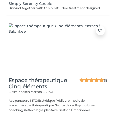
Simply Serenity Couple
Unwind together with this blissful duo treatment designed for a couple. Begin with a 45 minutes full body massage to ease tension, improve circulation, and restore balance. Then enjoy a 30 minutes simply facial treatment, tailored to your skin type, featuring cleansing, gentle exfoliation, a shooting facial massage, and refreshing mask, leaving your skin glowing and hydrated.
Espace thérapeutique
65
Cinq éléments
2, Am Kaesch
Mersch L-7593
Acupuncture MTC/Esthétique Pédicure médicale
Massothérapie thérapeutique Grotte de sel Psychologie-
coaching Réflexologie plantaire Gestion Émotionnell...