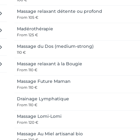
Massage relaxant détente ou profond
From
105 €
Madérothérapie
From
125 €
Massage du Dos (medium-strong)
110 €
Massage relaxant à la Bougie
From
110 €
Massage Future Maman
From
110 €
Drainage Lymphatique
From
110 €
Massage Lomi-Lomi
From
120 €
Massage Au Miel artisanal bio
From
120 €