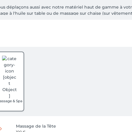
ous déplaçons aussi avec notre matériel haut de gamme à votre
e à l'huile sur table ou de massage sur chaise (sur vêtements
um la veille sur notre site https://www.sunmassages.com , sino
e question ou demande de RV le jour-même, nous vous répond
assage & Spa
Massage de la Tête
100 €