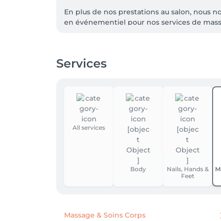
En plus de nos prestations au salon, nous n
en événementiel pour nos services de massag
Informations et réservations en ligne minim
notre WhatsApp +352/691 860 267 pour tout
Services
All services
Body
Nails, Hands &
M
Feet
Massage & Soins Corps