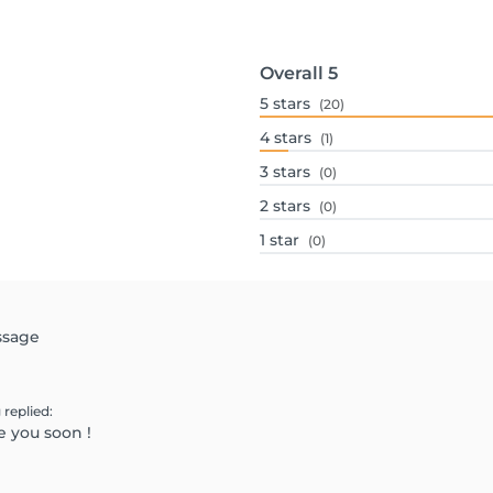
Overall
5
5
stars
(20)
4
stars
(1)
3
stars
(0)
2
stars
(0)
1
star
(0)
ssage
g
replied
:
ee you soon !