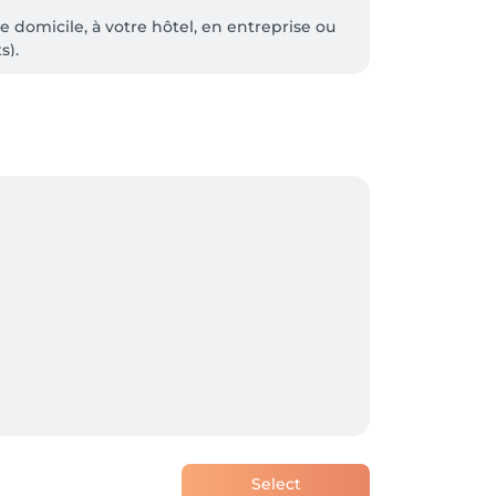
 domicile, à votre hôtel, en entreprise ou 
).

n veuillez nous laisser votre message sur 
rons dès que possible. 
Select