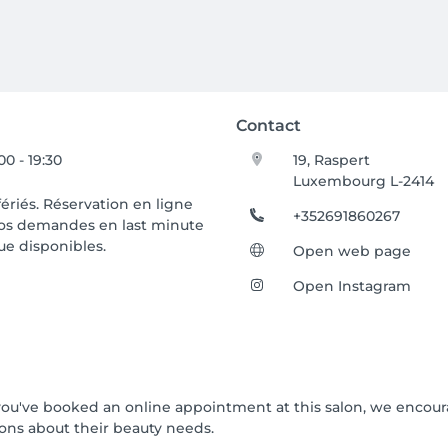
Contact
00 - 19:30
19, Raspert
Luxembourg L-2414
fériés. Réservation en ligne
+352691860267
os demandes en last minute
ue disponibles.
Open web page
Open Instagram
If you've booked an online appointment at this salon, we encou
ons about their beauty needs.