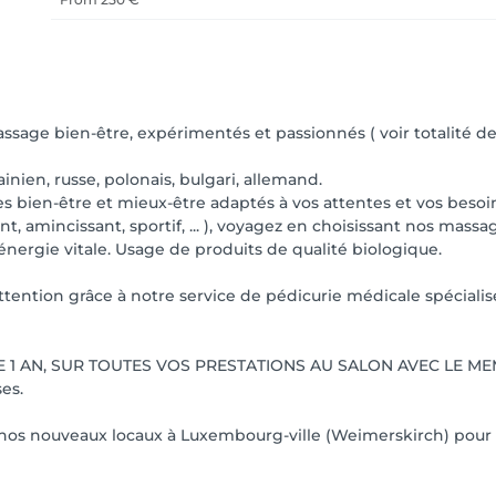
age bien-être, expérimentés et passionnés ( voir totalité des 
ainien, russe, polonais, bulgari, allemand.
es bien-être et mieux-être adaptés à vos attentes et vos beso
nt, amincissant, sportif, ... ), voyagez en choisissant nos ma
e énergie vitale. Usage de produits de qualité biologique.
attention grâce à notre service de pédicurie médicale spéciali
 1 AN, SUR TOUTES VOS PRESTATIONS AU SALON AVEC LE MEME 
ses.
s nos nouveaux locaux à Luxembourg-ville (Weimerskirch) pou