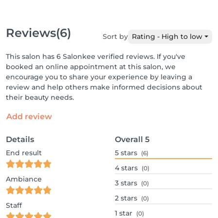
Reviews
(6)
Sort by
Rating - High to low
This salon has 6 Salonkee verified reviews. If you've
booked an online appointment at this salon, we
encourage you to share your experience by leaving a
review and help others make informed decisions about
their beauty needs.
Add review
Details
Overall
5
End result
5
stars
(6)
4
stars
(0)
Ambiance
3
stars
(0)
2
stars
(0)
Staff
1
star
(0)