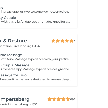
ge
A perfect pampering package for two to some well-deserved downtime and to spend some quality time together. Grab a loved one and treat yourselves.
ty Couple
Unwind together with this blissful duo treatment designed for a couple. Begin with a 45 minutes full body massage to ease tension, improve circulation, and restore balance. Then enjoy a 30 minutes simply facial treatment, tailored to your skin type, featuring cleansing, gentle exfoliation, a shooting facial massage, and refreshing mask, leaving your skin glowing and hydrated.
x & Restore
3
efontaine
Luxembourg L-1341
uple Massage
Share a relaxing Hot Stone Massage experience with your partner, friend, or loved one. Smooth heated stones and warm oils help ease muscular tension while creating a calming and memorable wellness experience.
 Couple Massage
Enjoy a soothing Aromatherapy Massage experience designed for two. Carefully selected aromatic oils are combined with gentle, flowing massage techniques to create a deeply calming and enjoyable treatment. The natural fragrances help create a peaceful atmosphere, while the massage promotes relaxation and comfort. An ideal choice for couples, friends, or family members wishing to share a moment of tranquillity and well-being.
Massage for Two
Share a focused therapeutic experience designed to release deep-seated tension and restore freedom of movement. Using slow, targeted pressure, this treatment works into deeper muscle layers and connective tissue, making it ideal for persistent tightness, physical strain, and active lifestyles.
impertsberg
694
encerie
Limpertsberg L-1510