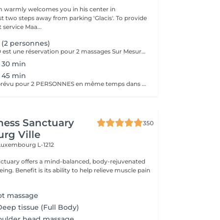
 warmly welcomes you in his center in
st two steps away from parking 'Glacis'. To provide
 service Maa...
(2 personnes)
Le massage DUO est une réservation pour 2 massages Sur Mesure, en même temps dans la même cabine. Les 2 personnes pourront personnaliser leurs massages en fonction de leurs envies. Possibilité de demander 2 cabines séparées en arrivant sur place.
 30 min
 45 min
Ce Massage est prévu pour 2 PERSONNES en même temps dans notre cabine DUO (2 cabines séparées aussi possible sur demande en arrivant). Les 2 massages seront Sur Mesure, en fonction des envies et des besoins de chacun.
ness Sanctuary
350
rg Ville
Luxembourg L-1212
nctuary offers a mind-balanced, body-rejuvenated
elieve muscle pain
oot massage
Deep tissue (Full Body)
oulder head massage