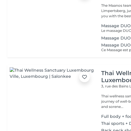
The Maanos team
Limpertsberg, ju
you with the best
Massage DUO 
Massage DUO
Massage DUO
Thai Well
Luxembou
3, rue des Bains
Thai wellness sa
journey of well-being. Benefit is its ability to help r
and sorene...
Full body + f
Thai sports + 
Back neck sh