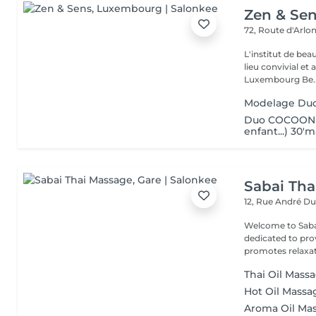
Zen & Se
72, Route d'Arlo
L'institut de be
lieu convivial et 
Luxembourg Be..
Modelage Du
Duo COCOON (
enfant...) 30'
Sabai Tha
12, Rue André D
Welcome to Sabai Thai Massage A
dedicated to pro
promotes relaxati
Thai Oil Mass
Hot Oil Mass
Aroma Oil Ma