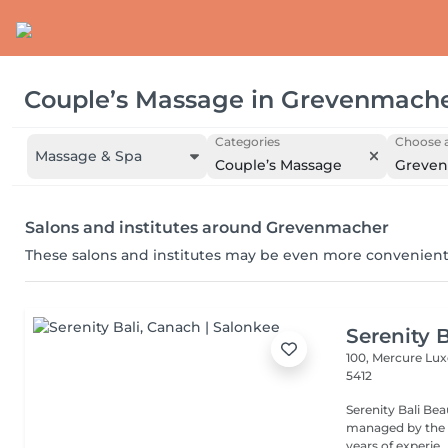
Couple’s Massage
in
Grevenmach
Categories
Choose a
Massage & Spa
Couple’s Massage
Greve
Salons and institutes around Grevenmacher
These salons and institutes may be even more convenient
Serenity B
100, Mercure Lu
5412
Serenity Bali Bea
managed by the t
years of experie..