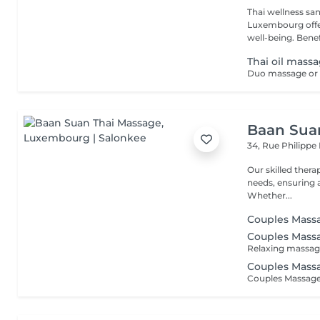
Thai wellness sanctuary Pl
Luxembourg offers a mind-balanced, body-rejuvenated journey of
well-being. B
Thai oil mass
Baan Sua
34, Rue Philippe 
Our skilled thera
needs, ensuring a
Whether...
Couples Mass
Couples Mass
Couples Mass