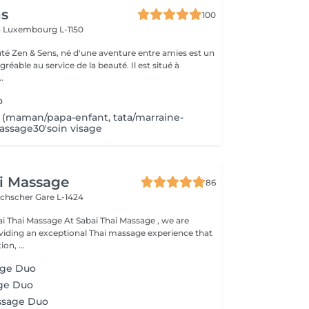
ns
100
n
Luxembourg L-1150
auté Zen & Sens, né d'une aventure entre amies est un
agréable au service de la beauté. Il est situé à
.
o
maman/papa-enfant, tata/marraine-
massage30'soin visage
i Massage
86
uchscher
Gare L-1424
t Sabai Thai Massage , we are
viding an exceptional Thai massage experience that
on, ...
age Duo
age Duo
ssage Duo