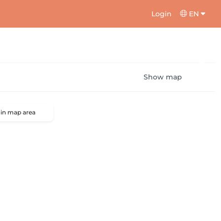
Login
EN
Show map
 in map area