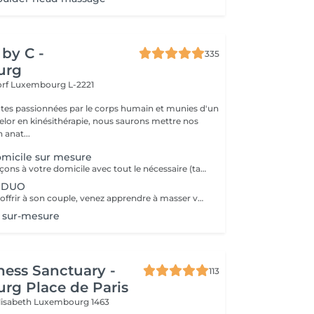
by C -
335
urg
orf
Luxembourg L-2221
tes passionnées par le corps humain et munies d'un
lor en kinésithérapie, nous saurons mettre nos
 anat...
micile sur mesure
Nous nous déplaçons à votre domicile avec tout le nécessaire (table, serviettes, huile...) Déplacement à Luxembourg ville ou proche uniquement A noter que le massage durera entre 1h et 1h30 (selon votre réservation) après le temps de trajet. Ainsi si vous réservez pour 12h, prévoyez que le massage commence vers 12h30. Ce temps de trajet n'est pas facturé mais il est à prendre en compte dans le planning Merci de réserver ce service à domicile uniquement si vous souhaitez recevoir un massage dans le respect, aucune avance ou geste déplacé ne serait toléré.
n DUO
Une formation à offrir à son couple, venez apprendre à masser votre conjoint/e et découvrir les secret pour un massage à la maison facile à mettre en place, à réaliser, et sans vous faire mal Programme: - La séance commencera par un massage en DUO de 45 minutes où l'on massera le plus de zones possibles pour que vous puissiez décider les quelles et quelles techniques vous préférez - Puis, sur la base de vos préférences, l'heure suivante sera dédiée à vous enseigner ces techniques à tous les 2 Ainsi, par exemple, si madame préfère le dos, alors monsieur apprendra à le lui masser, avant d'échanger les rôles Possibilité de repartir avec une table de massage pliante à installer chez vous pour 150€ Formation également possible entre amies
 sur-mesure
ness Sanctuary -
113
rg Place de Paris
Elisabeth
Luxembourg 1463