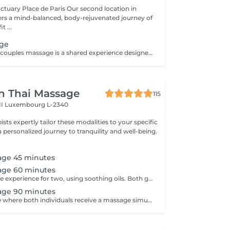
ace de Paris Our second location in
enefit ...
age
Duo massage or couples massage is a shared experience designed from tow people where each person involved received massage from therapist, the massage are provided at the same time, in the same private room You can choose kind of massage you like
n Thai Massage
115
II
Luxembourg L-2340
pists expertly tailor these modalities to your specific
 personalized journey to tranquility and well-being.
age 45 minutes
age 60 minutes
Relaxing massage experience for two, using soothing oils. Both guests receive simultaneous treatments in a shared room, focusing on stress relief & comfort. *Price listed is per guest*
age 90 minutes
Couples Massage where both individuals receive a massage simultaneously in the same room. This service is focused on relaxation and stress relief for couples. It's a practical way for partners to enjoy a massage experience together. 130 EUR per guest