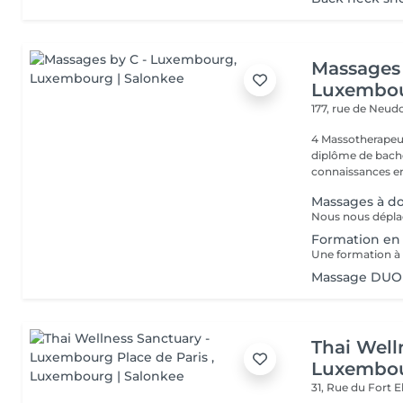
Massages 
Luxembo
177, rue de Neud
4 Massotherapeu
diplôme de bache
connaissances en
Massages à do
Formation e
Massage DUO
Thai Well
Luxembou
31, Rue du Fort 