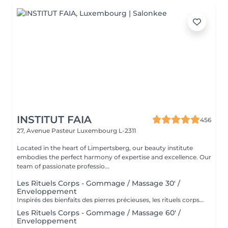
INSTITUT FAIA
456
27, Avenue Pasteur
Luxembourg L-2311
Located in the heart of Limpertsberg, our beauty institute
embodies the perfect harmony of expertise and excellence. Our
team of passionate professio...
Les Rituels Corps - Gommage / Massage 30' /
Enveloppement
Inspirés des bienfaits des pierres précieuses, les rituels corps Gemology associent techniques de massage expertes et actifs minéraux pour offrir un moment de détente absolue. Chaque soin est conçu pour rééquilibrer, hydrater, raffermir ou détoxifier la peau, tout en apaisant le corps et l'esprit. Une expérience sensorielle unique, où luxe et efficacité se rencontrent pour révéler l'éclat naturel de votre peau.
Les Rituels Corps - Gommage / Massage 60' /
Enveloppement