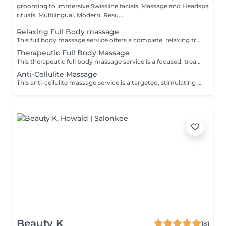
grooming to immersive Swissline facials, Massage and Headspa
rituals. Multilingual. Modern. Resu...
Relaxing Full Body massage
This full body massage service offers a complete, relaxing treatment designed to work on the entire body- neck, shoulders, back, arms, hands, legs, feet. It uses flowing, medium pressure techniques to release muscular tension, improve flexibility, and promote deep relaxation, making it ideal for stress relief, everyday aches, or simply restoring balance after a busy week.
Therapeutic Full Body Massage
This therapeutic full body massage service is a focused, treatment oriented session that addresses specific muscle tension, postural imbalances, and chronic pain patterns across the entire body. Using deeper, targeted techniques such as myofascial release, triggerpoint work, and crossfiber stretching, it aims to correct muscular restrictions, improve joint mobility, and restore functional movement, making it ideal for people with recurring discomfort or active lifestyles. Key benefits: Relieves chronic muscle tension and pain, especially in the neck, shoulders, back, hips, and legs, by working on deep tissue and trigger points. Improves posture and joint mobility by releasing tight muscles and fascia, helping the body move more freely and with less strain. Supports injury recovery and performance by reducing muscle stiffness, improving circulation, and shortening recovery time after physical activity.
Anti-Cellulite Massage
This anti-cellulite massage service is a targeted, stimulating treatment designed to improve the appearance and texture of skin commonly affected by cellulite, especially on the thighs, hips, buttocks, and sometimes abdomen. Using firm, rhythmic techniques such as deep kneading, lymphatic drainage, and circular pressures, it aims to break up fatty deposits, boost circulation, and encourage the removal of retained fluids and toxins from the tissue. Key benefits: Helps reduce the visible appearance of cellulite by improving blood flow and lymphatic drainage in targeted areas. Supports smoother, firmer skin by encouraging the breakdown of fatty deposits and reducing fluid retention. Promotes better circulation and detoxification, which can leave the skin feeling softer, more toned, and less dimpled over time with regular sessions.
Beauty K
181