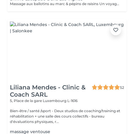
Massage aux ballotins au marc & pépins de raisins Un voyage inspiré des rituels ancestraux thaïlandais, revisités en vinothérapie. Ce soin relaxant associe manuvres manuelles et ballotins chauds infusés de marc et de pépins de raisin, pour drainer, détendre et purifier en profondeur. Une immersion totale dans une balade au coeur des vignes, entre chaleur bienfaisante et énergie retrouvée.
Liliana Mendes - Clinic &
52
Coach SARL
5, Place de la gare
Luxembourg L-1616
Bien-être / santé /sport - Deux studios de coaching/training et
réhabilitation + une salle des cours collectifs - bureau
d'évaluations physiques, r...
massage ventouse