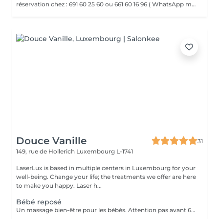
réservation chez : 691 60 25 60 ou 661 60 16 96 ( WhatsApp msg ) VENTOUSES OU CUPPING THERAPY Technique thérapeutique utilisant la succion pour créer une dépression sur la peau. Il améliore la circulation sanguine, décontracte lés muscles, soulage les Dolores et draine les tissus
Douce Vanille
31
149, rue de Hollerich
Luxembourg L-1741
LaserLux is based in multiple centers in Luxembourg for your
well-being. Change your life; the treatments we offer are here
to make you happy. Laser h...
Bébé reposé
Un massage bien-être pour les bébés. Attention pas avant 6 mois, présence d'un parent pendant le massage.