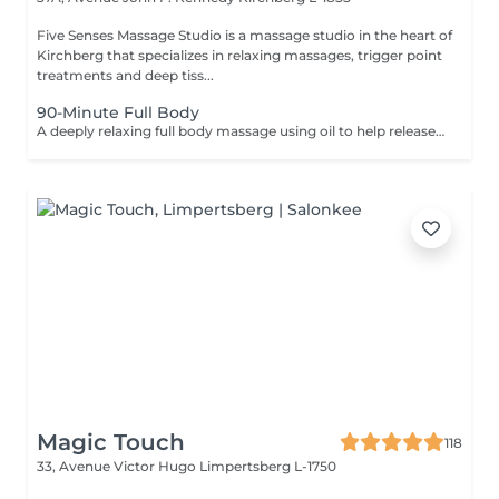
Five Senses Massage Studio is a massage studio in the heart of
Kirchberg that specializes in relaxing massages, trigger point
treatments and deep tiss...
90-Minute Full Body
A deeply relaxing full body massage using oil to help release tension, calm the nervous system, and restore overall wellbeing. The treatment typically includes the feet, legs (front and back), back, arms, shoulders, and neck. Pressure and focus areas can be adjusted according to your needs and preferences and discussed before the session.
Magic Touch
118
33, Avenue Victor Hugo
Limpertsberg L-1750