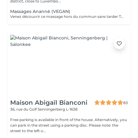
district, close to Luxembo...
Massages Ananné (VEGAN)
Venez découvrir ce massage hors du commun sans tarder Tout d'abord nous utilisons une huile végétale et pure puis nous massons l'ensemble du corps en alternant brosses et pierres. Relaxation assurée ! Le corps est détendu et tonifié.
Maison Abigaïl Bianconi
83
36, rue du Golf
Senningerberg L-1638
Free parking is available in front of the house. Alternatively, you
can park in the street using a parking disc. Please note: the
street to the left o...