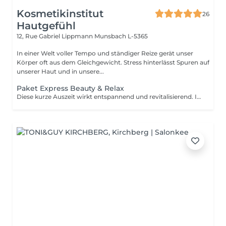
Kosmetikinstitut
26
Hautgefühl
12, Rue Gabriel Lippmann
Munsbach L-5365
In einer Welt voller Tempo und ständiger Reize gerät unser
Körper oft aus dem Gleichgewicht. Stress hinterlässt Spuren auf
unserer Haut und in unsere...
Paket Express Beauty & Relax
Diese kurze Auszeit wirkt entspannend und revitalisierend. Ideal um die Akkus in der Mittagspause oder nach Feierabend noch einmal aufzuladen. Die Haut wird mild gereinigt und tonisiert. Eine Kombination aus Rücken- Gesicht und Kopfmassage bringt Ihnen intensive Entspannung. Für ein frisches und energiegeladenes Aussehen werden Ihre Wimpern und Augenbrauen gefärbt.