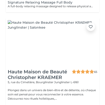
Signature Relaxing Massage Full Body
A full-body relaxing massage designed to release physical and mental tension. The technique is adapted to your body and your needs on the day, offering deep and lasting relaxation. This treatment can be combined with a targeted massage (neck & scalp or feet) for a more personalized experience.
Haute Maison de Beauté
65
Christopher KRAEMER
5, rue du Cimetière, Bourglinster
Junglinster L-6161
Plongez dans un univers de bien-être et de détente, où chaque
soin est pensé pour vous reconnecter à votre essence.
Découvrez nos rituels holistiques,...