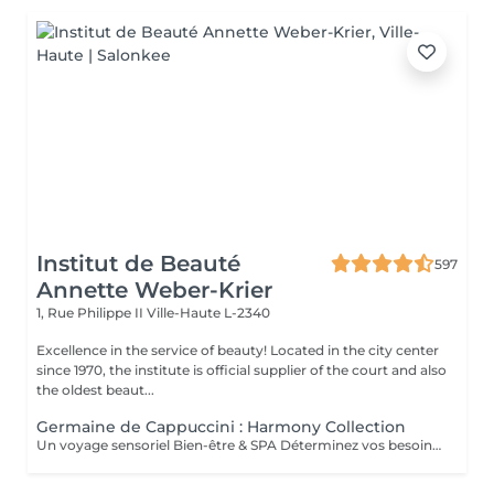
Institut de Beauté
597
Annette Weber-Krier
1, Rue Philippe II
Ville-Haute L-2340
Excellence in the service of beauty! Located in the city center
since 1970, the institute is official supplier of the court and also
the oldest beaut...
Germaine de Cappuccini : Harmony Collection
Un voyage sensoriel Bien-être & SPA Déterminez vos besoins à l'aide des 4 huiles essentielles ACTIMOOD.Pure sensation- Balance sensation- Zen sensation- Power sensation Exfoliation du corps -massage du corps- massage du cuir chevelu si souhaité- Laissez-vous emporter dans un voyage sensoriel grâce à un soin corporel adapté à vos besoins.