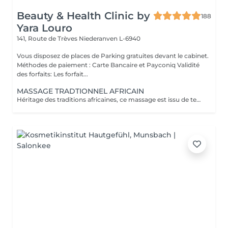
Beauty & Health Clinic by
188
Yara Louro
141, Route de Trèves
Niederanven L-6940
Vous disposez de places de Parking gratuites devant le cabinet.
Méthodes de paiement : Carte Bancaire et Payconiq Validité
des forfaits: Les forfait...
MASSAGE TRADTIONNEL AFRICAIN
Héritage des traditions africaines, ce massage est issu de techniques ancestrales transmises de mère en fille au fil des générations. Pratiqué comme un rituel de bien-être, il associe gestes profonds et rythmiques pour libérer les tensions, stimuler la circulation et rétablir l'harmonie entre le corps et l'esprit. Il procure une relaxation intense et une sensation de vitalité durable.