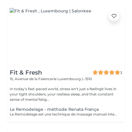
Fit & Fresh
3
15, Avenue de la Faiencerie
Luxembourg L-1510
In today's fast-paced world, stress isn't just a feelingit lives in
your tight shoulders, your restless sleep, and that constant
sense of mental fatig...
Le Remodelage - méthode Renata França
Le Remodelage est une technique de massage manuel intensif, developé par Renata França, conçue pour sculpter, affiner et redessiner la silhouette en travaillant en profondeur les tissus. Ce soin utilise des manoeuvres fermes, rapides et précises, permettant non seulement de remodeler le corps, mais aussi d'optimiser les effets du drainage lymphatique. Il agit spécifiquement sur les zones de stockage de graisses localisées, stimule la microcirculation et traite les adhérences tissulaires, pour une peau visiblement plus lisse et tonique.