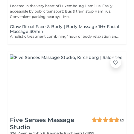
Located in the very heart of Luxembourg Hamilius. Easily
accessible by public transport: Bus & tram stop Hamilius.
Convenient parking nearby: - Mo...
Glow Ritual Face & Body | Body Massage 1H+ Facial
Massage 30min
A holistic treatment combining 1hour of body relaxation and 30min of facial massage for complete rejuvenation. Why clients choose it: - Full relaxation - Skin + body experience - Signature SPA feeling
Five Senses Massage
121
Studio
37A, Avenue John F. Kennedy
Kirchberg L-1855