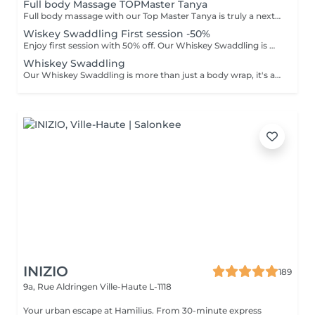
Full body Massage TOPMaster Tanya
Full body massage with our Top Master Tanya is truly a next-level experience. With more than 10 years of professional experience, she has an exceptional understanding of the body and its individual needs. Tanya adapts her technique exactly to what your body requires, often sensing it even before you do. This type of massage is designed to release tension, improve circulation, and promote deep relaxation. The treatment typically focuses on the back, shoulders, arms, legs, and other key tension areas, using smooth, flowing, and soothing massage techniques. Result: a feeling of lightness, relaxation, and renewed body comfort. Recommended frequency: from once a week to once a month, depending on your personal needs and stress level.
Wiskey Swaddling First session -50%
Enjoy first session with 50% off. Our Whiskey Swaddling is more than just a body wrap, it's a full-body ritual designed to detox, tone, and deeply nourish your skin. We tailor the wrap to your needs using active-rich formulas, then wrap you in bandages, film, and warmth to boost results. The gentle contrast in temperature combined with potent actives works wonders and the results speak for themselves: Benefits: -Body detox & inch loss -Firmer, smoother skin -Improved tone & circulation
Whiskey Swaddling
Our Whiskey Swaddling is more than just a body wrap, it's a full-body ritual designed to detox, tone, and deeply nourish your skin. We tailor the wrap to your needs using active-rich formulas, then wrap you in bandages, film, and warmth to boost results. The gentle contrast in temperature combined with potent actives works wonders and the results speak for themselves: Benefits: -Body detox & inch loss -Firmer, smoother skin -Improved tone & circulation
INIZIO
189
9a, Rue Aldringen
Ville-Haute L-1118
Your urban escape at Hamilius. From 30-minute express