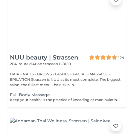
NUU beauty | Strassen
424
204, route d'Arlon
Strassen L-8010
HAIR - NAILS - BROWS - LASHES - FACIAL - MASSAGE -
EPILATION Strassen is NUU at its most complete. The biggest
salon, the fullest menu - hair, skin, n...
Full Body Massage
Keep your health! is the practice of kneading or manipulating a person's muscles and other soft-tissue in order to reduce stress, reduce muscle pain, increase relaxation and improve the work of the immune system. Age restrictions: there are no age restrictions for this procedure. Post procedure recommendations: do not do sport and any sharp movements 2-3 hours after the procedure. Frequency: 1-2 times per week, 10 times in total. Repeat once in 3-6 months.