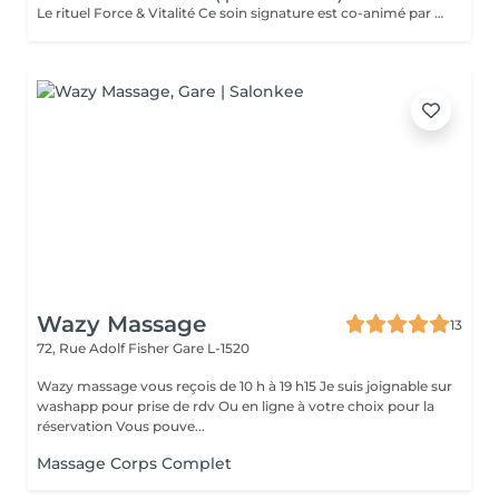
Le rituel Force & Vitalité Ce soin signature est co-animé par deux expertes: ' Une praticienne en massage bien-être ' Une sophrologue certifiée Pour une approche globale du corps, des émotions et de la conscience. C'est un soin global qui agit à la fois sur le corps et l'esprit. Il associe des techniques de massage profondes pour libérer les tensions et relancer l'énergie, à des exercices de respiration et de relaxation guidée pour apaiser le mental et renforcer l'ancrage. Cette synergie unique permet de retrouver force, équilibre intérieur et clarté, tout en offrant une sensation durable de bien-être et de vitalité. Pour toute information complémentaire ou réservation ce soin , je vous invite à me contacter.
Wazy Massage
13
72, Rue Adolf Fisher
Gare L-1520
Wazy massage vous reçois de 10 h à 19 h15 Je suis joignable sur
washapp pour prise de rdv Ou en ligne à votre choix pour la
réservation Vous pouve...
Massage Corps Complet