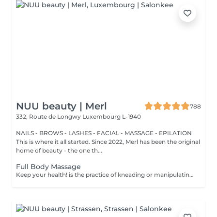
NUU beauty | Merl
788
332, Route de Longwy
Luxembourg L-1940
NAILS - BROWS - LASHES - FACIAL - MASSAGE - EPILATION
This is where it all started. Since 2022, Merl has been the original
home of beauty - the one th...
Full Body Massage
Keep your health! is the practice of kneading or manipulating a person's muscles and other soft-tissue in order to reduce stress, reduce muscle pain, increase relaxation and improve the work of the immune system. Benefits of getting a full body massage: - reduces stress - relaxing - improves blood circulation - improves body immune system How is full body massage done? - head and neck are massaged - shoulders and back are massaged - hands and arms are massaged - feet and legs are massaged - belly is massaged Age restrictions: there are no age restrictions for this procedure. Post procedure recommendations: do not do sport and any sharp movements 2-3 hours after the procedure. Frequency: 1-2 times per week, 10 times in total. Repeat once in 3-6 months.