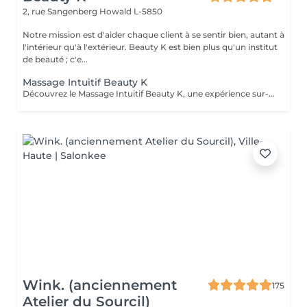
2, rue Sangenberg
Howald L-5850
Notre mission est d'aider chaque client à se sentir bien, autant à
l'intérieur qu'à l'extérieur. Beauty K est bien plus qu'un institut
de beauté ; c'e...
Massage Intuitif Beauty K
Découvrez le Massage Intuitif Beauty K, une expérience sur-mesure où nos praticiennes se connectent profondément à votre corps pour vous offrir une séance personnalisée et apaisante. Formées à diverses techniques, elles vous guideront dans un voyage sensoriel unique, adapté à vos besoins. Choisissez votre praticienne selon votre intuition, et laissez-vous emporter par ce massage exclusif dans notre espace de sérénité. Dès votre arrivée, vous serez enveloppé dans une ambiance chaleureuse et relaxante, avec lumière tamisée et arômes délicats, parfaits pour la détente totale. Le massage commence par des effleurages doux, préparant le corps à un modelage plus profond, libérant les tensions et stimulant la circulation.
Wink. (anciennement
175
Atelier du Sourcil)