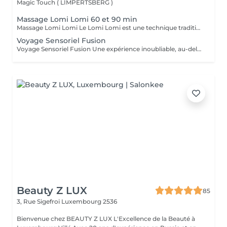
Magic Touch ( LIMPERTSBERG )
Massage Lomi Lomi 60 et 90 min
Massage Lomi Lomi Le Lomi Lomi est une technique traditionnelle hawaïenne qui va bien au-delà du simple toucher c'est une invitation à l'harmonie entre le corps, l'esprit et l'âme. Avec des mouvements longs, fluides et rythmés, rappelant le va-et-vient des vagues de l'océan, le praticien enveloppe le corps avec ses mains et ses avant-bras, créant une expérience d'accueil profond. Bienfaits : Relaxation profonde Soulagement des tensions musculaires Amélioration de la circulation et de l'énergie vitale Sensation de légèreté, de renouveau et de bien-être Un véritable câlin sous forme de soin.
Voyage Sensoriel Fusion
Voyage Sensoriel Fusion Une expérience inoubliable, au-delà du massage Plus qu'un simple massage, c'est une véritable expérience immersive qui invite à l'harmonie entre le corps, l'esprit et l'âme. Grâce à des mouvements longs, fluides et enveloppants, associés à la puissance de la luminothérapie, de l'aromathérapie, de la musicothérapie et de l'alignement des chakras, vous êtes transporté(e) dans un univers unique de détente et de connexion intérieure. Les bienfaits : Libération des tensions physiques et mentales Réduction immédiate du stress Circulation d'énergie et sensation de vitalité Bien-être profond, légèreté et renouveau Une expérience inoubliable comme un voyage qui réveille tous vos sens.
Beauty Z LUX
85
3, Rue Sigefroi
Luxembourg 2536
Bienvenue chez BEAUTY Z LUX L'Excellence de la Beauté à