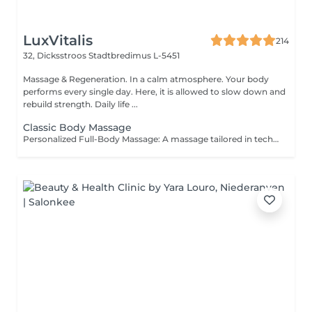
LuxVitalis
214
32, Dicksstroos
Stadtbredimus L-5451
Massage & Regeneration. In a calm atmosphere. Your body
performs every single day. Here, it is allowed to slow down and
rebuild strength. Daily life ...
Classic Body Massage
Personalized Full-Body Massage: A massage tailored in technique and intensity to your individual needs. It helps prevent and treat acute or chronic tension, supports musculoskeletal health, and promotes overall wellbeing. Perfect for anyone prone to muscle tightness and stiffness.