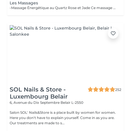
Les Massages
-Massage Énergétique au Quartz Rose et Jade Ce massage unique associe la puissance vibratoire des pierres précieuses à des manuvres profondes et relaxantes. Grâce au quartz rose et au jade, il rééquilibre les énergies, relâche les tensions et réveille l'éclat intérieur. Un véritable soin holistique, pour le corps et l'esprit. -Massage Ressourçant Future Maman Spécialement conçu pour accompagner la femme enceinte en douceur, ce massage soulage les tensions, améliore la circulation et procure une profonde sensation de bien-être. Réalisé avec des mouvements enveloppants et des produits adaptés, il offre un moment précieux de connexion avec soi et avec bébé.
SOL Nails & Store -
252
Luxembourg Belair
6, Avenue du Dix Septembre
Belair L-2550
Salon SOL' Nails&Store is a place built by women for women.
Here you don't have to explain yourself. Come in as you are.
Our treatments are made to s...