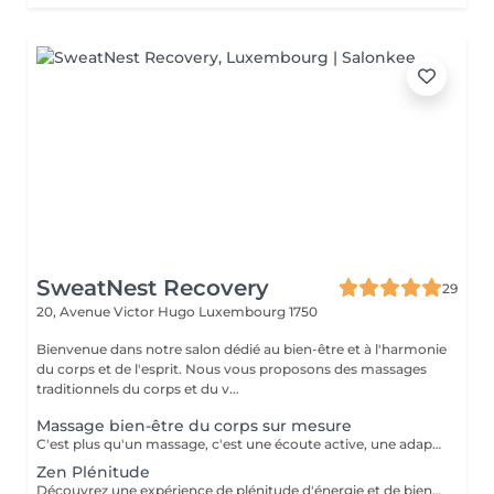
SweatNest Recovery
29
20, Avenue Victor Hugo
Luxembourg 1750
Bienvenue dans notre salon dédié au bien-être et à l'harmonie
du corps et de l'esprit. Nous vous proposons des massages
traditionnels du corps et du v...
Massage bien-être du corps sur mesure
C'est plus qu'un massage, c'est une écoute active, une adaptation précise, et une maîtrise de chaque mouvement pour transcender votre expérience de bien-être. Il est créé uniquement pour vous, pour répondre pleinement à vos aspirations de bien-être. Il pourra être personnalisé selon vos besoins et problématique du moment : stress, postures inconfortables au travail, position assise prolongée, des efforts sportifs intenses ou autres. Avant de commencer la séance de massage sur mesure, nous définissons ensemble les zones du corps à privilégier, le type de technique et pression à exercer (doux, profond, enveloppant, énergétique) afin de m'adapter au mieux à votre besoin du moment. Invitez le luxe d'un soin sur-mesure dans votre vie et octroyez vous une halte bien-être inégalée!
Zen Plénitude
Découvrez une expérience de plénitude d'énergie et de bien-être avec une alliance parfaite du massage relaxant du corps de 60 minutes et réflexologie plantaire de 30 minutes. Plongez-vous dans les sensations de bien-être et de sérénité grâce aux mouvements lents et enveloppants et des parfums délicats des huiles. Ce massage relaxant procure le relâchement des tensions musculaires et l'apaisement de l'esprit. Poursuivez l'expérience avec une demi-heure consacrée à vos pieds, véritable relais de l'équilibre et de l'harmonie global. Le travail délicat sur les zones réflexes des pieds permet rétablir une libre circulation d'énergie dans votre corps et une synergie de fonctionnement des organes internes. Offrez-vous une combinaison idéale pour une détente profonde, libération de stress et l'harmonie intérieure.