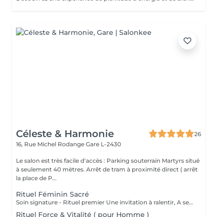
Céleste & Harmonie
26
16, Rue Michel Rodange
Gare L-2430
Le salon est très facile d'accès : Parking souterrain Martyrs situé
à seulement 40 mètres. Arrêt de tram à proximité direct ( arrêt
la place de P...
Rituel Féminin Sacré
Soin signature - Rituel premier Une invitation à ralentir, A se reconnecter à son corps, A sa féminité, Et à sa profondeur intérieure. Le Rituel Féminin Sacré est un massage émotionnel réconfortant et enveloppant, aux manuvres lentes et ondulantes, conçu comme un véritable voyage intérieur. Ce soin signature est co-animé par deux expertes: ' Une praticienne en massage bien-être ' Une sophrologue certifiée Pour une approche globale du corps, des émotions et de la conscience. Une huile neutre naturelle accompagne le rituel pour sublimer la peau et soutenir la dimension symbolique du soin . Le rituel se clôture par un accueil des ressentis et échange. Pour toute information complémentaire ou réservation ce soin , je vous invite à me contacter.
Rituel Force & Vitalité ( pour Homme )