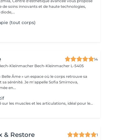
zmila, Centre d'esthétique avancée vous propose
de soins innovants et de haute technologies,
 diode,...
pie (tout corps)
e
14
n Bech-Kleinmacher
Bech-Kleinmacher L-5405
ace où le corps retrouve sa
e m'appelle Sofia Smirnova,
mée en...
if
Un massage ciblé sur les muscles et les articulations, idéal pour les personnes actives et les sportifs. Il favorise la récupération, réduit les tensions et améliore la souplesse. L'intensité est toujours adaptée individuellement - de modérée à très profonde.
x & Restore
1