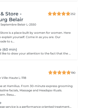
& Store -
252
rg Belair
x Septembre
Belair L-2550
&Store is a place built by women for women. Here
explain yourself. Come in as you are. Our
ade to s...
e (60 min)
Dear clients, we'd like to draw your attention to the fact that the actual massage time is indicated in parentheses next to the name of the massage. The duration list on the website includes time for room and client preparation. We strive to provide you with the highest quality and comfort. Thank you for your understanding.
190
en
Ville-Haute L-1118
pe at Hamilius. From 30-minute express grooming
ssline facials, Massage and Headspa rituals.
ern. Resu...
e
This sports massage service is a performance oriented treatment designed for active individuals, athletes, or anyone training regularly. It combines deep, targeted techniques with mobility work to prepare the body before exercise, speed up recovery after workouts, and address specific muscle tightness or overuse patterns that can affect performance and increase injury risk. Key benefits : Prepares muscles for physical activity by increasing blood flow, flexibility, and range of motion, helping prevent strains and injuries. Speeds up recovery by reducing muscle soreness, flushing out metabolic waste, and easing tightness in commonly overworked areas such as legs, calves, and shoulders. Helps correct imbalances and overuse issues by releasing trigger points and tight fascia, improving posture, movement efficiency, and overall athletic performance.