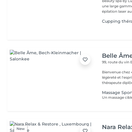
Beauty spa by Lu
une large gamme 
épilation laser au
Cupping théra
Belle Âm
99, route du vi
Bienvenue chez « Belle Âme » un esp
légèreté et l'esprit sa sérénité. J
thérapeute diplô
Massage Sport
Nara Rela
New