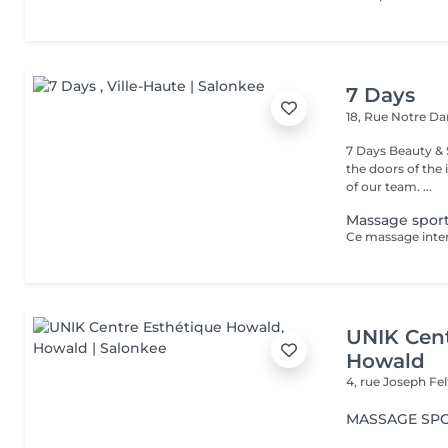
7 Days
18, Rue Notre 
7 Days Beauty & Spa Welcome to our institute, By wal
the doors of the 
of our team. ...
Massage sport
UNIK Cent
Howald
4, rue Joseph Fe
MASSAGE SPO