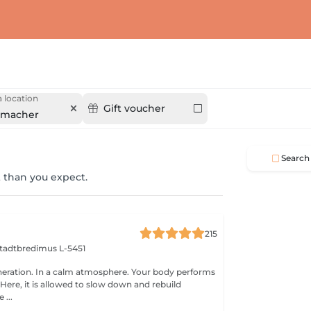
 location
Gift voucher
nmacher
Search
 than you expect.
215
tadtbredimus L-5451
eration. In a calm atmosphere. Your body performs
e, it is allowed to slow down and rebuild
 ...