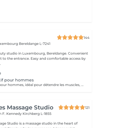
144
Luxembourg
Bereldange L-7241
 studio in Luxembourg, Bereldange. Convenient
xt to the entrance. Easy and comfortable access by
.
e
tif pour hommes
Massage sportif pour hommes, idéal pour détendre les muscles, améliorer la récupération et réduire les tensions. Recommandé après le sport, le travail physique ou en cas de fatigue musculaire.
es Massage Studio
121
n F. Kennedy
Kirchberg L-1855
age Studio is a massage studio in the heart of