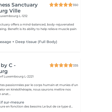
ness Sanctuary
350
rg Ville
Luxembourg L-1212
nctuary offers a mind-balanced, body-rejuvenated
elieve muscle pain
assage + Deep tissue (Full Body)
by C -
335
urg
orf
Luxembourg L-2221
tes passionnées par le corps humain et munies d'un
lor en kinésithérapie, nous saurons mettre nos
 anat...
if sur-mesure
Massage sur mesure en fonction des besoins Le but de ce type de massage sera l'optimisation de la récupération musculaire entre les entraînements sportifs (circulation sanguine ramenée au coeur et muscles assouplis), le rythme sera élevé et la pression plus forte que lors d'un massage relaxant mais moins que pour un massage des tissus profonds