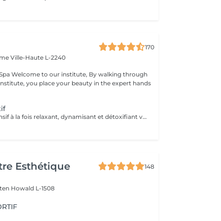
170
Dame
Ville-Haute L-2240
king through
institute, you place your beauty in the expert hands
if
Ce massage intensif à la fois relaxant, dynamisant et détoxifiant vise la circulation, les muscles mais aussi les tendons. Il est idéal pour la récupération musculaire et psychique. Rituel beauté quotidien, moment rien qu'à soi, instant privilégié cocooning du week-end. Les moments pour prendre soin de soi sont rares et pourtant si importants. Votre peau a besoin d'hydratation, votre corps a besoin d'être chouchouté à bien des égards. Trop souvent mis de côté, les massages professionnels du corps sont pourtant indispensables à votre bien-être et permettent de concentrer le massage aux endroits désirés.
re Esthétique
148
lten
Howald L-1508
RTIF