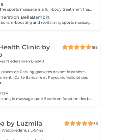
ge
Sports Massage: The sports massage is a full-body treatment that works deep into the tissue. It relaxes tight muscles, stimulates circulation, and tones the musculature. Skilled massage techniques, targeted stretches, and gentle joint mobilizations harmonize the muscles, support recovery, and enhance performance. Perfect for athletes or anyone with muscular tension.
eneration BellaBambi®
A powerful, metabolism-boosting and revitalizing sports massage combined with targeted, fascia-releasing cupping using BellaBambi® cups. This treatment works deep into the tissue, releases muscular tension, stimulates circulation, and supports recovery after physical activity. The combination of intensive massage, targeted stretching, and cupping stimulates microcirculation, activates the fascia network, and enhances mobility and performance. Perfect for active individuals, athletes, and anyone looking to regenerate and energize their body.
Health Clinic by
188
o
èves
Niederanven L-6940
 places de Parking gratuites devant le cabinet.
 : Carte Bancaire et Payconiq Validité des
...
RTIF
Tonique et/ou relaxant, le massage sportif varie en fonction des besoins de la personne qui vient se faire masser. La particularité de ce massage ? On cible essentiellement le dos, les bras, les jambes, les pieds Bref, les muscles qui travaillent le plus afin de les soulager. Si on fait un massage sportif avant un entraînement, on minimise l'apparition des déchirures. Après un entraînement, cela permet de réduire les courbatures. On peut également le réserver entre deux séances pour accélérer la récupération. En somme, il y a toujours un bon moment pour profiter des multiples bienfaits de ce soin. Contrairement à ce que l'on pourrait croire, ce soin n'est pas réservé aux compétiteurs. Que l'on soit sportif ou pas, il est toujours excellent de libérer les muscles, de favoriser la circulation lymphatique et de relancer la circulation sanguine.
a by Luzmila
36
h
Waldbredimus L-5442