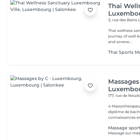
Thai Well
Luxembou
3, rue des Bains
Thai wellness sa
journey of well-being. Benefit is its ability to help r
and sorene...
Thai Sports M
Massages 
Luxembo
177, rue de Neud
4 Massotherapeu
diplôme de bache
connaissances en
Massage sport