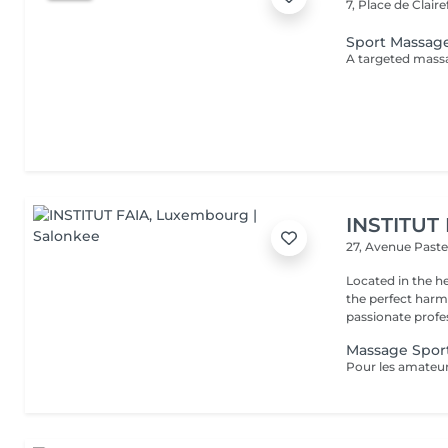
7, Place de Clair
Sport Massag
INSTITUT
27, Avenue Past
Located in the h
the perfect harmony 
passionate profes
Massage Sport