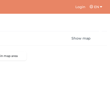
Login
EN
Show map
 in map area