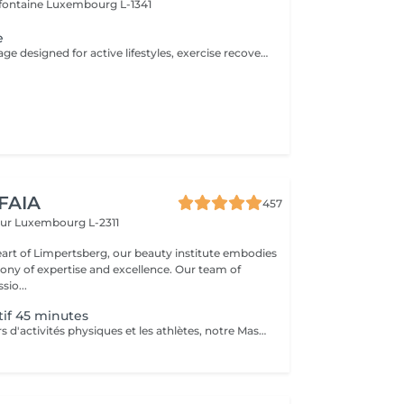
efontaine
Luxembourg L-1341
e
A targeted massage designed for active lifestyles, exercise recovery, and muscle maintenance. Using deeper pressure techniques, this treatment helps release muscle tension, reduce stiffness, improve flexibility, and support faster recovery after physical activity.
 FAIA
457
eur
Luxembourg L-2311
eart of Limpertsberg, our beauty institute embodies
of expertise and excellence. Our team of
sio...
if 45 minutes
Pour les amateurs d'activités physiques et les athlètes, notre Massage Sportif est la clé pour optimiser la performance et récupérer plus rapidement. Nos thérapeutes spécialisés utilisent des techniques ciblées pour relâcher les tensions musculaires, améliorer la flexibilité et accélérer la récupération. Que vous soyez un sportif professionnel ou simplement actif, ce massage vous permet de rester au sommet de votre forme