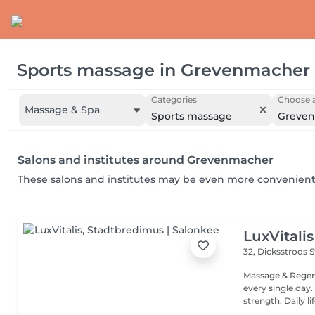
Sports massage
in
Grevenmacher
Categories
Choose a
Massage & Spa
Sports massage
Greve
Salons and institutes around Grevenmacher
These salons and institutes may be even more convenient
LuxVitalis
32, Dicksstroos
S
Massage & Regen
every single day. Her
strength. Daily life