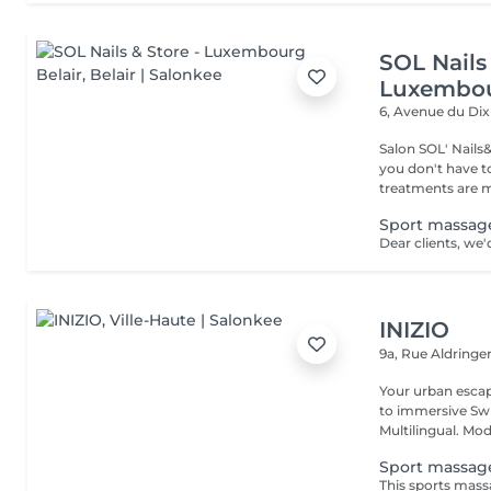
SOL Nails 
Luxembou
6, Avenue du Di
Salon SOL' Nails
you don't have to 
treatments are m
Sport massag
INIZIO
9a, Rue Aldring
Your urban esca
to immersive Swi
Multilingual. Mod
Sport massag