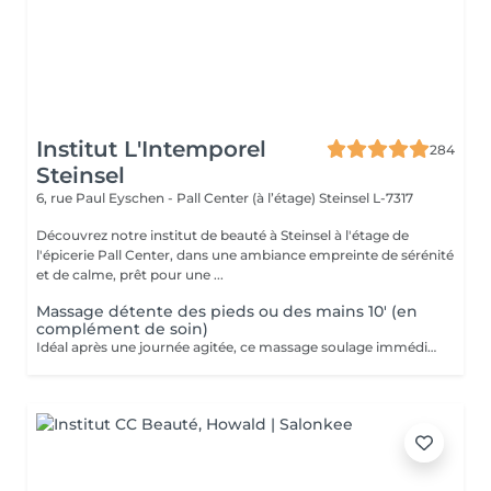
Institut L'Intemporel
284
Steinsel
6, rue Paul Eyschen - Pall Center (à l’étage)
Steinsel L-7317
Découvrez notre institut de beauté à Steinsel à l'étage de
l'épicerie Pall Center, dans une ambiance empreinte de sérénité
et de calme, prêt pour une ...
Massage détente des pieds ou des mains 10' (en
complément de soin)
Idéal après une journée agitée, ce massage soulage immédiatement vos pieds. Pourquoi ne pas profiter d'un massage des pieds pendant votre pose masque? Uniquement en complément d'un soin du visage.