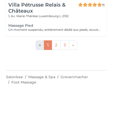
Villa Pétrusse Relais &
15
Châteaux
1, Av. Marie-Thérèse
Luxembourg L-2132
Massage Pied
Un moment suspendu, entièrement dédié aux pieds, souvent les grands oubliés du quotidien. Pressions ciblées sur les points réflexes, étirements doux et pétrissage profond viennent soulager la fatigue accumulée et relancer la circulation. Une parenthèse simple, pour repartir léger jusqu'au bout des orteils.
«
1
2
3
»
Salonkee
Massage & Spa
Grevenmacher
Foot Massage