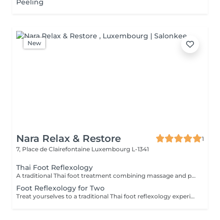
Peeling
New
Nara Relax & Restore
1
7, Place de Clairefontaine
Luxembourg L-1341
Thai Foot Reflexology
A traditional Thai foot treatment combining massage and pressure techniques applied to the feet and lower legs. This relaxing therapy helps relieve tired feet, promote circulation, reduce stress, and restore comfort and balance.
Foot Reflexology for Two
Treat yourselves to a traditional Thai foot reflexology experience for two. Using targeted pressure techniques on the feet and lower legs, this relaxing treatment helps ease tired feet, stimulate circulation, and promote a pleasant sense of balance and well-being.