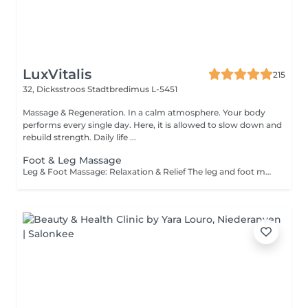
LuxVitalis
215
32, Dicksstroos
Stadtbredimus L-5451
Massage & Regeneration. In a calm atmosphere. Your body
performs every single day. Here, it is allowed to slow down and
rebuild strength. Daily life ...
Foot & Leg Massage
Leg & Foot Massage: Relaxation & Relief The leg and foot massage combination provides deep relaxation and relief. Tight or overworked leg muscles after sports or hiking are loosened, tension points released, and circulation improved. Treat your tired legs to this rejuvenating experience.