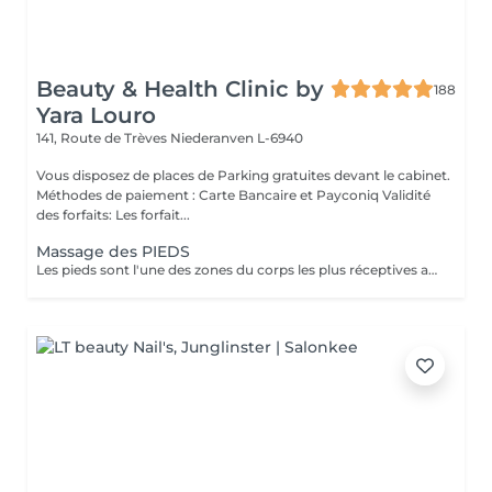
Beauty & Health Clinic by
188
Yara Louro
141, Route de Trèves
Niederanven L-6940
Vous disposez de places de Parking gratuites devant le cabinet.
Méthodes de paiement : Carte Bancaire et Payconiq Validité
des forfaits: Les forfait...
Massage des PIEDS
Les pieds sont l'une des zones du corps les plus réceptives au massage. Sous la pression des mains du thérapeute le massage des pieds permet de soulager vos maux, des pieds à la tête. Réceptifs et sensibles au toucher, vos pieds ressentent profondément les bienfaits apaisants d'un massage. Pour une détente entière du corps, une sensation de légèreté et une relaxation profonde, lâchez prise et laissez le professionnel agir sur vos pieds. Grâce aux pressions et massages, retrouvez votre équilibre profond, évacuez les tensions et évacuez le stress accumulé. Agissant aussi sur vos hormones, le massage des pieds ne soulage pas seulement votre corps, mais aussi votre esprit.