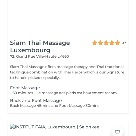
Siam Thai Massage
517
Luxembourg
72, Grand Rue
Ville-Haute L-1660
Siam Thai Massage offers massage therapy and Thai traditional
technique combination with Thai Herbs which is our Signature
to handle picked especially...
Foot Massage
- 60 minutes - Le massage des pieds est hautement recommandé pour ceux qui ont les pieds et les jambes fatiguées. Soulage le stress et stimule la circulation du corps, des maux tels que la fatigue, les niveaux de basse énergie, les pointes de douleurs peuvent être aussi soulagés par des points de pressions.
Back and Foot Massage
Back Massage 45mins and Foot Massage 30mins