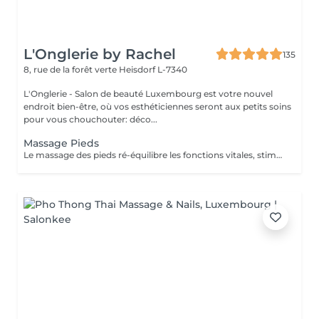
L'Onglerie by Rachel
135
8, rue de la forêt verte
Heisdorf L-7340
L'Onglerie - Salon de beauté Luxembourg est votre nouvel
endroit bien-être, où vos esthéticiennes seront aux petits soins
pour vous chouchouter: déco...
Massage Pieds
Le massage des pieds ré-équilibre les fonctions vitales, stimule la circulation sanguine ainsi que le drainage lymphatique. Vos muscles se détendent, les systèmes nerveux sont stimulés.. succombez, profitez d'un moment de détente et de relaxation unique.