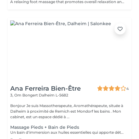
A relaxing foot massage that promotes overall relaxation and a feeling of lightness. Perfect as a complement to a back or full-body massage.
Ana Ferreira Bien-Être
4
3, Om Bongert
Dalheim L-5682
Bonjour Je suis Massotherapeute, Aromathérapeute, située à
Dalheim à proximité de Remich est Mondorf les bains . Mon
cabinet, est un espace dédié à ...
Massage Pieds + Bain de Pieds
Un bain d'immersion aux huiles essentielles qui apporte détente et bien-être combinés aux bienfaits de l'aromathérapie, devient un moment de soins lié à la santé du corps et de l'esprit. SOULAGEMENT POUR TOUT LE CORPS RÉDUCTION DU GONFLEMENT DES JAMBES