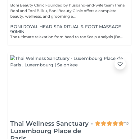
Boni Beauty Clinic Founded by husband-and-wife team Irena
Boni and Toni Blliku, Boni Beauty Clinic offers a complete
beauty, wellness, and grooming e...
BONI ROYAL HEAD SPA RITUAL & FOOT MASSAGE
90MIN
The ultimate relaxation from head to toe Scalp Analysis (Becon Pro Camera) Microbubble Scalp Cleansing Rootonix Scalp & Hair Treatment Steam & Mist Infusion Scalp Massage Foot Massage (15min) Aromatherapy Ritual Blow Dry
Thai Wellness Sanctuary -
112
Luxembourg Place de
Paris