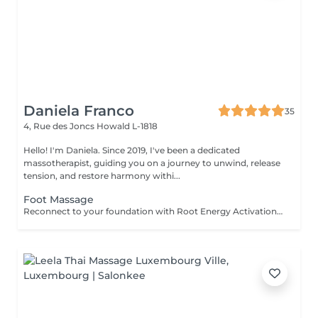
Daniela Franco
35
4, Rue des Joncs
Howald L-1818
Hello! I'm Daniela. Since 2019, I've been a dedicated
massotherapist, guiding you on a journey to unwind, release
tension, and restore harmony withi...
Foot Massage
Reconnect to your foundation with Root Energy Activation, a revitalizing foot massage designed to awaken your body's energy from the ground up. This treatment focuses on releasing tension stored in the feet and lower legs, using purposeful touch and grounding techniques to restore balance, circulation, and flow. As your feet carry the weight of your entire being, this ritual honors them as vital energy centershelping you feel more rooted, stable, and recharged. Ideal for those seeking physical relief, energetic grounding, or a calming reset at the end of a busy day. For further questions please contact us.