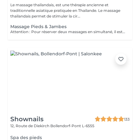
Le massage thaïlandais, est une thérapie ancienne et
traditionnelle asiatique pratiquée en Thaïlande. Le massage
thaïlandais permet de stimuler la cir...
Massage Pieds & Jambes
Attention : Pour réserver deux massages en simultané, il est nécessaire de procéder à deux réservations séparées. Ajouter deux services dans une seule réservation entraînera la programmation des rendez-vous l'un après l'autre, et non en même temps. Si besoin, vous pouvez également nous contacter par téléphone au 691 603 983. Merci !
Shownails
133
12, Route de Diekirch
Bollendorf-Pont L-6555
Spa des pieds