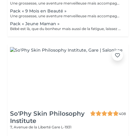
Une grossesse, une aventure merveilleuse mais accompagnée bien souvent de fatigue, jambes lourdes, teint brouillé, morale up and down, alors pour vous soulager, nous avons créé nos packs. A commencer au second trimestre : - 6 massages prénatals (à raison d'un/mois) - 1 soin visage Bulle de douceur ou purifiant ou hydratant intense selon votre type de peau (avant l'arrivée de bébé et la maternité) - 2 beautés des pieds (car à moins d'être une acrobate en fin de parcours nos pieds sont loin ;-) - 1 crème spéciale vergetures Clarins et 1 protection UV 50 pour éviter les tâches pigmentaires Prix spécial de 920€ au lieu de 1135€ A offrir ou à s'offrir
Pack « 9 Mois en Beauté »
Une grossesse, une aventure merveilleuse mais accompagnée bien souvent de fatigue, jambes lourdes, teint brouillé, morale up and down, alors pour vous soulager, nous avons créé nos packs. A commencer au second trimestre : - 12 massages prénatals (à raison de 2/mois) - 4 soins visage Bulle de douceur ou purifiant ou hydratant intense selon votre type de peau (à étaler selon vos envies ou toutes 6 semaines) - 3 beautés des pieds (car à moins d'être une acrobate en fin de parcours nos pieds sont loin ;-) - 1 crème spéciale vergetures Clarins, 1 huile tonic Clarins et 1 protection UV 50 Clarins pour éviter les tâches pigmentaires Prix spécial de 1899€ au lieu de 2415€ A offrir ou à s'offrir
Pack « Jeune Maman »
Bébé est là, que du bonheur mais aussi de la fatigue, laissez papa ou mamie s'occuper de la prunelle de vos yeux et venez passer du temps chez nous pour simplement vous détendre. - Soin visage hydratant (ou autre soin complet au choix dans nos classiques) - Gommage complet du corps suivi de sa réhydratation - Manucure et beauté des pieds Reconnexion totale avec vous même grâce à ce moment privilégié
So'Phy Skin Philosophy
408
Institute
7, Avenue de la Liberté
Gare L-1931