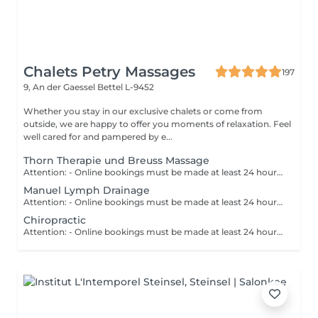
Chalets Petry Massages
197
9, An der Gaessel
Bettel L-9452
Whether you stay in our exclusive chalets or come from
outside, we are happy to offer you moments of relaxation. Feel
well cared for and pampered by e...
Thorn Therapie und Breuss Massage
Attention: - Online bookings must be made at least 24 hours in advance. - If you would like to book a massage at short notice (less than 24 hours in advance), please call +49 173 390 20 62. - If you have to cancel the massage, we kindly ask you to do so at least 24 hours in advance, otherwise we will have to charge 70% of the price of the massage. - Employees and times can be adjusted if necessary, after consultation with you. Releases blockages and malpositions of the spine and pelvis. These can cause back pain, arm, headache, etc. A very gentle technique to relieve dislocations and to positively influence internal organs, meridians and psyche. Combined with a gentle massage to release tension and to give space to intervertebral discs.
Manuel Lymph Drainage
Attention: - Online bookings must be made at least 24 hours in advance. - If you would like to book a massage at short notice (less than 24 hours in advance), please call +49 173 390 20 62. - If you have to cancel the massage, we kindly ask you to do so at least 24 hours in advance, otherwise we will have to charge 70% of the price of the massage. - Employees and times can be adjusted if necessary, after consultation with you. Reduce congestion of the lymphatic flow and edema. Is often used when our body is disturbed due to a variety of influences such as surgery, accidents or organ diseases and can not clear the jammed lymph without help. Is indicated in particular for swollen limbs, for diseases of the bronchial system or for cancer.
Chiropractic
Attention: - Online bookings must be made at least 24 hours in advance. - If you would like to book a massage at short notice (less than 24 hours in advance), please call +49 173 390 20 62. - If you have to cancel the massage, we kindly ask you to do so at least 24 hours in advance, otherwise we will have to charge 70% of the price of the massage. - Employees and times can be adjusted if necessary, after consultation with you.