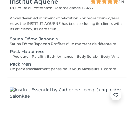
Institut Aquene
214
120, route d'Echternach
Dommeldange L-1453
A well deserved moment of relaxation For more than 6 years
now, the INSTITUT AQUENE has been seducing its clients with
its efficiency, its care ritual...
Sauna Dôme Japonais
Sauna Dôme Japonais Profitez d'un moment de détente profonde grâce au Sauna Dôme Japonais, une technologie de chaleur douce qui enveloppe le corps tout en laissant la tête à l'air libre. Ce soin favorise : la relaxation musculaire l'élimination des toxines l'activation de la circulation sanguine une sensation de bien-être immédiate Idéal pour relâcher les tensions, purifier l'organisme et offrir au corps un véritable moment de lâcher-prise.
Pack Happiness
- Pedicure - Paraffin Bath for hands - Body Scrub - Body Wrap - Care Hyalupro-collagen for facial (for all skin type) - Eye Bar (Mask-massage for eyes)
Pack Men
Un pack spécialement pensé pour vous Messieurs. Il comprend: - Un soin visage océan pour l'antifatigue, rafraîchir la peau et l'anti-rides. Convient à tout type de peau. - Microdermabrasion pour une peau plus douce - Un soin des yeux - Un masque de massage (Eye Bar) - Un massage crânien - Une pédicure Prix 256€ au lieu de 283€