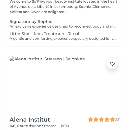
Welcome to So'Phy, your beauty institute located in the heart
of Avenue de la Liberté in Luxembourg. Sophie, Clémence,
Mélissa and Gwen are delighted...
Signature by Sophie
An exclusive experience designed to reconnect body and mind. This signature treatment begins with a warm and soothing foot bath, inviting the body to slow down and release the first tensions. It continues with a deeply relaxing back massage, designed to relieve muscular tension, calm the nervous system and create a true sense of letting go. The experience then continues with a fully personalised facial, tailored to your skin's specific needs to cleanse, hydrate and restore comfort and radiance. At the heart of this ritual lies Sophie's signature massage, the KobiLift® : a precise and enveloping technique that stimulates, drains and firms the skin while enhancing its natural glow. Beyond visible results, this treatment brings a deep sense of balance, lightness and renewal. A suspended moment where time slows down, the mind relaxes and the body feels fully cared for. Ideal for those seeking deep relaxation, radiant skin and a true moment of reconnection.
Little Star - Kids Treatment Ritual
A gentle and comforting experience specially designed for children, introducing them to the pleasure of self-care in a safe and caring environment. You can choose the duration (60 or 90 minutes), and we create a personalised ritual adapted to their age, preferences and sensitivity. The experience may include a mini facial, a relaxing massage, a mini manicure or pedicure, with the option of nail polish application. Each session is designed as a playful and soothing moment, allowing children to discover well-being in a gentle way. The perfect introduction to self-care, respecting their pace and individual needs.
Alena Institut
331
148, Route d'Arlon
Strassen L-8010