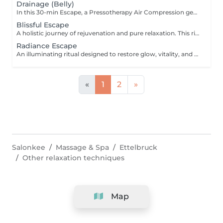
Drainage (Belly)
In this 30-min Escape, a Pressotherapy Air Compression gently tightens & relaxes the legs to boosts lymphatic drainage and reduces water retention. We add a Lymphatic Drainage Belly Massage to soothe tension and/or toxins caught in the tummy area. Your legs, and feet feel lighter, your body feels less bloated. This offer is available on Tuesday to Thursday from 10 to 3pm.
Blissful Escape
A holistic journey of rejuvenation and pure relaxation. This ritual begins with an anti-aging face massage, restoring radiance and vitality to the skin. A soothing head & scalp massage follows, melting away tension and calming the mind. The experience continues with a revitalizing foot scrub, completed by an indulgent foot and leg massage that stimulates circulation and brings balance to the whole body. A luxurious escape that blends beauty, relaxation, and renewal which leaves you in a state of true bliss.
Radiance Escape
An illuminating ritual designed to restore glow, vitality, and deep relaxation. Your journey begins with a rejuvenating anti-aging facial, which enhances skin radiance and promotes a youthful complexion. A revitalizing foot scrub follows, awakening the senses and preparing the body for total relaxation. The experience culminates in a full-body massage, releasing tension, soothing muscles, and harmonising the body and mind. A complete escape that unites beauty and well-being, leaving you radiant from head to toe.
«
1
2
»
Salonkee
Massage & Spa
Ettelbruck
Other relaxation techniques
Map