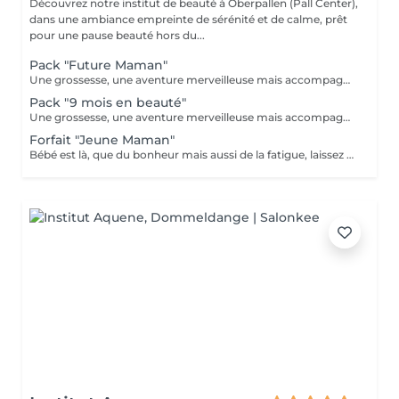
Découvrez notre institut de beauté à Oberpallen (Pall Center),
dans une ambiance empreinte de sérénité et de calme, prêt
pour une pause beauté hors du...
Pack "Future Maman"
Une grossesse, une aventure merveilleuse mais accompagnée bien souvent de fatigue, jambes lourdes, teint brouillé, morale up and down, alors pour vous soulager, nous avons créé nos packs. A commencer au second trimestre : - 6 massages prénatals (à raison d'un/mois) - 1 soin visage Bulle de douceur / purifiant ou hydratant intense selon votre type de peau (avant l'arrivée de bébé et la maternité) - 2 beautés des pieds, car à moins d'être une acrobate en fin de parcours nos pieds sont loin ;-) - 1 crème spéciale vergetures Clarins et 1 protection UV 50 pour éviter les tâches pigmentaires Prix spécial de 920€ au lieu de 1135€ A offrir ou à s'offrir
Pack "9 mois en beauté"
Une grossesse, une aventure merveilleuse mais accompagnée bien souvent de fatigue, jambes lourdes, teint brouillé, morale up and down, alors pour vous soulager, nous avons créé nos packs. A commencer au second trimestre : - 12 massages prénatals (à raison de 2/mois) - 4 soins visage Bulle de douceur / purifiant ou hydratant intense selon votre type de peau (à étaler selon vos envies ou toutes 6 semaines) - 3 beautés des pieds, car à moins d'être une acrobate en fin de parcours nos pieds sont loin ;-) - 1 crème spéciale vergetures Clarins, 1 huile Tonic Clarins et 1 protection UV 50 Clarins pour éviter les tâches pigmentaires Prix spécial de 1899€ au lieu de 2415€ A offrir ou à s'offrir
Forfait "Jeune Maman"
Bébé est là, que du bonheur mais aussi de la fatigue, laissez papa s'occuper de la prunelle de vos yeux et venez passer du temps chez nous pour simplement vous détendre. - Soin visage hydratant (ou autre soin complet au choix dans nos classiques) - Gommage complet du corps suivi d'un massage détente aromatique - Manucure et beauté des pieds Reconnexion totale avec vous même grâce à ce moment privilégié