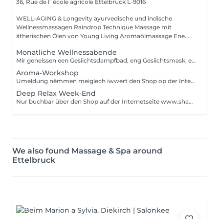
36, Rue de l`école agricole
Ettelbruck L-9016
WELL-AGING & Longevity ayurvedische und indische
Wellnessmassagen Raindrop Technique Massage mit
ätherischen Ölen von Young Living Aromaölmassage Ene...
Monatliche Wellnessabende
Mir geneissen een Gesiichtsdampfbad, eng Gesiichtsmask, eng kleng handmassage oder Übunge vir eis Hormoner a Schwong an an Balance ze brengen ..., eng kleng Meditatioun an kucken einfach mol no eisem Wuelbefannen ! Plaatze sin life limitéiert op 8 Persounen Bedeelegung : 15,00 Euros Umeldung nëmmen meiglech iwwert den Shop op der Internetsait : www.shanti-relax.lu
Aroma-Workshop
Umeldung nëmmen meiglech iwwert den Shop op der Internetsait : www.shanti-relax.lu
Deep Relax Week-End
Nur buchbar über den Shop auf der Internetseite www.shanti-relax.lu
We also found Massage & Spa around
Ettelbruck