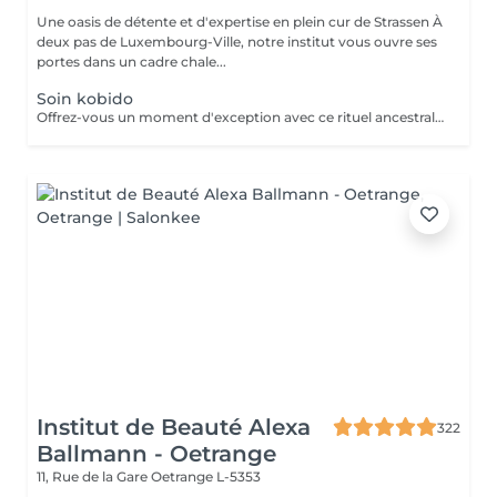
Une oasis de détente et d'expertise en plein cur de Strassen À
deux pas de Luxembourg-Ville, notre institut vous ouvre ses
portes dans un cadre chale...
Soin kobido
Offrez-vous un moment d'exception avec ce rituel ancestral japonais. Le Kobido stimule la circulation, tonifie les muscles du visage et apporte un éclat naturel immédiat. Grâce à des manuvres précises et profondes, il détend les tensions, lisse les traits et procure une sensation de légèreté et de bien-être. Un soin complet qui illumine le visage tout en apaisant l'esprit.
Institut de Beauté Alexa
322
Ballmann - Oetrange
11, Rue de la Gare
Oetrange L-5353