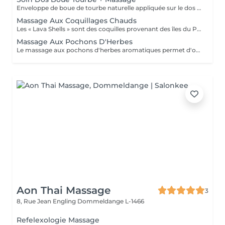
Enveloppe de boue de tourbe naturelle appliquée sur le dos et chauffée par une compresse (sans besoin de rinçage). Soin complété par un massage (sur face arrière corps pour séance de 60 min ou sur faces avant + arrière corps pour séance de 90 min). La boue de tourbe chaude a des vertus anti-inflammatoire, régénératrice, reminéralisante, détoxifiante, drainante et alcalinisante. Elle peut ainsi être utilisée pour soulager votre dos en cas de courbatures, de fibromyalgie, de pathologies inflammatoires, de séquelles opératoires ou d'accidents, de douleurs musculaires, d'arthrose, de rhumatisme, ...
Massage Aux Coquillages Chauds
Les « Lava Shells » sont des coquilles provenant des îles du Pacifique, sablées et polies, douces pour un massage relaxant à l'huile du corps. Ces coquillages mettent en uvre un principe autochauffant par la combinaison de minéraux et d'eau de mer, mélange naturel et biodégradable, qui vous plonge dans un merveilleux cocon de chaleur. Un massage aux coquillages chauffants avec de l'huile pour glisser sur les zones réflexes, sur des méridiens énergétiques et sur les muscles superficiels et profonds. Ce massage permet de libérer les tensions musculaires accumulées, apaiser le système nerveux et favoriser une meilleure circulation sanguine et lymphatique.
Massage Aux Pochons D'Herbes
Le massage aux pochons d'herbes aromatiques permet d'obtenir un rééquilibrage énergétique efficace et durable. Les pochons sont chauffés et imbibés d'huile végétale biologique pour glisser sur la peau et diffuser les vertus de leurs herbes précieusement sélectionnées. Grâce aux actions purifiantes, exfoliantes, drainantes et rajeunissantes ou énergisantes du mélange, selon le besoin, ce soin véritable agit en profondeur. Il aidera aussi à lutter contre les contractures et le stress et à réactiver la circulation du corps entier.
Aon Thai Massage
3
8, Rue Jean Engling
Dommeldange L-1466
Refelexologie Massage