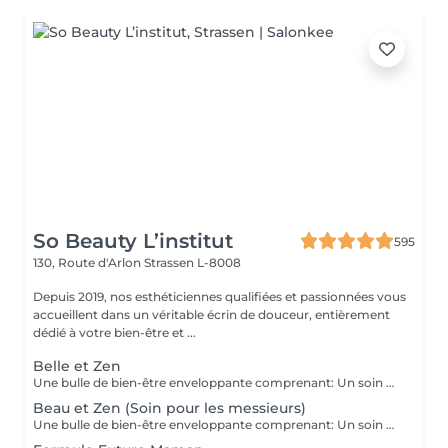
So Beauty L’institut
595
130, Route d'Arlon
Strassen L-8008
Depuis 2019, nos esthéticiennes qualifiées et passionnées vous
accueillent dans un véritable écrin de douceur, entièrement
dédié à votre bien-être et ...
Belle et Zen
Une bulle de bien-être enveloppante comprenant: Un soin du visage nettoyant et hydratant d'une durée de 60 minutes. (Démaquillage, gommage, extraction des comédons, massage visage, masque et crème de soin) Une manucure ( Limage, la pousse et coupe des cuticules, gommage et massage avec crème de soin. Base transparente comprise si souhaitée) Un massage relaxant des pieds ou des mains d'une durée de 20 minutes
Beau et Zen (Soin pour les messieurs)
Une bulle de bien-être enveloppante comprenant: Un soin visage éclat d'une durée de 50 minutes adapté à votre type de peau (Nettoyage, gommage, extraction des comédons, massage visage, masque et crème de soin) Un massage relaxant du dos d'une durée de 20 minutes. Une manucure ( Limage, la pousse et coupe des cuticules, gommage et massage avec crème de soin)