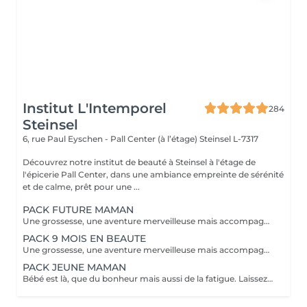
Institut L'Intemporel
284
Steinsel
6, rue Paul Eyschen - Pall Center (à l’étage)
Steinsel L-7317
Découvrez notre institut de beauté à Steinsel à l'étage de
l'épicerie Pall Center, dans une ambiance empreinte de sérénité
et de calme, prêt pour une ...
PACK FUTURE MAMAN
Une grossesse, une aventure merveilleuse mais accompagnée bien souvent de fatigue, jambes lourdes, teint brouillé, morale up and down, alors pour vous soulager, nous avons créé nos packs. A commencer au second trimestre 6 massages prénatals ( à raison d'un /mois) 1 soin visage Bulle de douceur/ purifiant ou hydratant intense selon votre type de peau. ( avant l'arrivée de bébé et la maternité) 2 beautés des pieds, car à moins d'être une acrobate en fin de parcours nos pieds sont loin ;-) 1 crème spécial vergeture Clarins et 1 protection UV 50 pour éviter les tâches pigmentaires. Prix spécial de 920€ à la place de 1135€. A offrir ou à s'offrir.
PACK 9 MOIS EN BEAUTE
Une grossesse, une aventure merveilleuse mais accompagnée bien souvent de fatigue, jambes lourdes, teint brouillé, morale up and down, alors pour vous soulager, nous avons créé nos packs. A commencer au second trimestre 12 massages prénatal ( à raison de 2 /mois) 4 soins visage Bulle de douceur/ purifiant ou hydratant intense selon votre type de peau. ( à étaler selon vos envies ou toutes 6 semaines ) 3 beautés des pieds, car à moins d'être une acrobate en fin de parcours nos pieds sont loin ;-) 1 crème spécial vergetures Clarins, 1 huile tonic Clarins et 1 protection UV 50 Clarins pour éviter les tâches pigmentaires. Prix spécial de 1899€ à la place de 2415€. A offrir ou à s'offrir.
PACK JEUNE MAMAN
Bébé est là, que du bonheur mais aussi de la fatigue. Laissez papa s'occuper de la prunelle de vos yeux et venez passer du temps chez nous pour simplement vous détendre. - Soin visage hydratant (ou autre soin complet au choix dans nos classiques) - Massage détente aromatique - Manucure et beauté des pieds Reconnexion totale avec vous même grâce à ce moment privilégié.