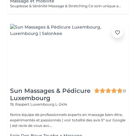
Massage et mobilité
Souplesse & Sérénité Massage & Stretching Ce soin unique allie la détente profonde du massage bien-être à la puissance du stretching passif, pour un relâchement complet du corps et de l'esprit. Pendant la séance, j'alterne entre des mouvements de massage relaxant pour détendre les tensions musculaires, et des étirements doux et guidés pour redonner de la mobilité à vos articulations et améliorer votre posture. Bienfaits : Soulage les tensions et raideurs musculaires Améliore la souplesse et la circulation Favorise une meilleure respiration et posture Relâche le mental et réduit le stress corporel Ce soin est idéal pour les personnes actives, en période de stress, ou simplement à la recherche d'un moment de bien-être profond et équilibrant.
Sun Massages & Pédicure
21
Luxembourg
19, Raspert
Luxembourg L-2414
Notre équipe de professionnels experts en massage bien-être,
expérimentés et passionnés ( voir totalité des avis 5* sur Google
) est ravie de vous acc...
Soin Dos Boue Tourbe + Massage