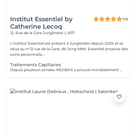
Institut Essentiel by
179
Catherine Lecoq
12, Rue de la Gare
Junglinster L-6117
L'Institut Essentiel est présent à Junglinster depuis 2005 et se
situe au n°12 rue de la Gare, dit Jong Mëtt. Essentiel propose des
soins personnalis...
Traitements Capillaires
Depuis plusieurs années INDIBA® a prouvé mondialement son efficacité à lutter contre la dégénérescence cellulaire (vieillissement cellulaire). La technologie de INDIBA® Haiwave a été spécifiquement conçue pour traiter le problème de la chute des cheveux du au vieillissement ou en raison de problèmes hormonaux. En activant la micro circulation, les racines des cheveux sont intensément nourries en oxygène et peuvent se régénérer très rapidement. Le poil sort ainsi de sa phase de repos et peut repousser. Progressivement (à p.de 4 séances) les premiers cheveux sont visibles. Le traitement doit impérativement se réaliser 3-4 fois par semaines sur une durée de 1mois (revitalisation, cheveux fins, prévention anti-chute) ou 2 mois pour la perte de cheveux et calvitie. Nous proposons un forfait de 12 séances avec une remise immédiate de 15%. 1 à 2 cure de 12 séances sont conseillés à intervalle de 4-6 semaines. N'hésitez pas à nous contacter pour plus d'information ou réserver votre séance d'information (gratuite) en ligne.