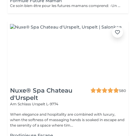
Formule Future Maman
Ce soin bien-être pour les futures mamans comprend: -Un soin Visage Hydratant 60 minutes. -Une beauté des pieds -Un massage pré-natal 50 minutes -Un soin drainant des jambes 20 minutes Un petite bulle de bien-être à s'offrir ou se faire offrir. Possibilité de faire les soins le même jour, ou sur plusieurs jours.
Nuxe® Spa Chateau
580
d'Urspelt
Am Schlass
Urspelt L-9774
When elegance and hospitality are combined with luxury,
when the softness of massaging hands is soaked in escape and
the serenity of a space where tim...
Prodigieuse Escape