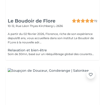
Le Boudoir de Flore
72
10-12, Rue Léon Thyes
Kirchberg L-2636
A partir du 02 février 2026, Florence, riche de son expérience
depuis18 ans, vous accueillera dans son institut Le Boudoir de
FLore à la nouvelle adr...
Relaxation et bien-être
Soin de 30mn, basé sur un rééquilibrage global des courants d'énergies dans le corps. La technique des polarités apporte une grande détente, soulage les douleurs et élimine tous les blocages énergétiques situés entre les articulations. Associé à 30mn de magnétisme crânien. Pour ce soin, vous pouvez rester habillé.