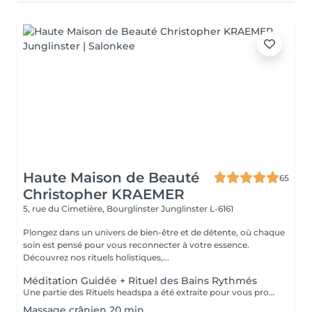
Haute Maison de Beauté
65
Christopher KRAEMER
5, rue du Cimetière, Bourglinster
Junglinster L-6161
Plongez dans un univers de bien-être et de détente, où chaque
soin est pensé pour vous reconnecter à votre essence.
Découvrez nos rituels holistiques,...
Méditation Guidée + Rituel des Bains Rythmés
Une partie des Rituels headspa a été extraite pour vous proposer cette formule courte de 20 min, afin de lâcher tout votre stress et de réguler vos émotions. Le bac à shampooing est rempli d'eau à 39°C, avec une synergie d'huiles essentielles spécifiques, en continu, à l'aide d'un bol pendant ces 20 min, l'eau aromatique est versée sur votre tête, et pendant ce temps, nous faisons un court exercice de sophrologie afin de vous mettre en pleine réceptivité pour continuer avec une méditation guidée. Un moment très relaxant et ressourçant
Massage crânien 20 min