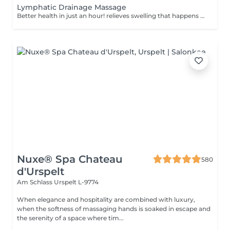
Lymphatic Drainage Massage
Better health in just an hour! relieves swelling that happens when medical treatment or illness blocks your lymphatic system. Lymphatic drainage massage involves gently manipulating specific areas of your body to help lymph move to an area with working lymph vessels. Benefits of getting a lymphatic drainage massage: - improves body immune system - helps with post-injury swelling - eases tension in the body How is a lymphatic drainage massage done? - head and neck are massaged - shoulders and back are massaged - hands and arms are massaged - feet and legs are massaged - belly is massaged Age restrictions: there are no age restrictions for this procedure. Post procedure recommendations: do not do sport and any sharp movements 2-3 hours after the procedure. Frequency: 1-2 times per week, 10 times in total. Repeat once in 3-6 months.
Nuxe® Spa Chateau
580
d'Urspelt
Am Schlass
Urspelt L-9774
When elegance and hospitality are combined with luxury,
when the softness of massaging hands is soaked in escape and
the serenity of a space where tim...