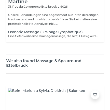
Martine
31, Rue du Commerce
Ettelbruck L-9026
Unsere Behandlungen sind abgestimmt auf Ihren derzeitigen
Hautzustand und Ihre Haut- bedürfnisse. Sie beinhalten eine
professionelle Hautanalyse inklu...
Osmotic Massage (DrainageLymphatique)
Eine tiefenwirksame Drainagemassage, die hilft, Flüssigkeitseinlagerungen zu reduzieren und ein Gefühl von Leichtigkeit und Vitalität fördert. Gleichzeitig werden die Muskeln gezielt behandelt, was einen sofortigen straffenden Effekt erzielt. Die synergetische Wirkung der Massage in Kombination mit der Body Strategist Cream Mud verstärkt die entwässernden und straffenden Effekte und sorgt bereits nach der ersten Anwendung für sichtbare Ergebnisse.
We also found Massage & Spa around
Ettelbruck