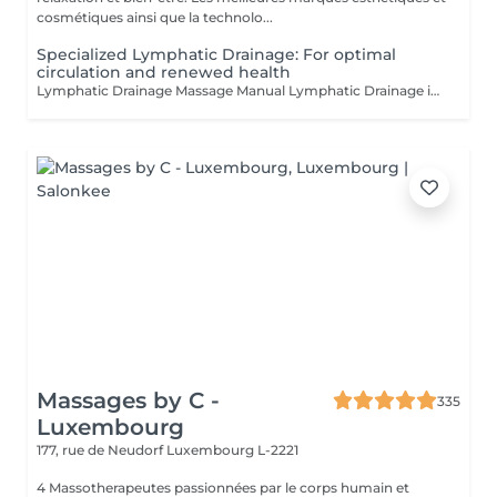
cosmétiques ainsi que la technolo...
Specialized Lymphatic Drainage: For optimal
circulation and renewed health
Lymphatic Drainage Massage Manual Lymphatic Drainage is a gentle massage technique aimed at reducing water retention, stimulating lymphatic circulation, and detoxifying the body. It helps to reduce cellulite, reshape the body, and strengthen the immune system. Benefits: Reduction of Water Retention: Relieves swelling and promotes optimal body balance. Stimulation of Lymphatic Circulation: Helps eliminate waste and toxins from the body. Detoxification: Contributes to a healthier immune system. Reduction of Cellulite: Smooths and tones the skin. Body Reshaping: Improves overall appearance and redefines body contours. Post-Operative Relief: Reduces edema and accelerates healing. Relief for Heavy Legs: Alleviates the sensation of heaviness and fatigue in the legs. The technique involves light, rhythmic movements applied towards the heart to encourage lymphatic drainage. It is a non-invasive, relaxing, and effective method. Recommended For: Swelling and edema Cellulite Post-operative swelling Heavy and tired legs Chronic fatigue Weakened immune system Detoxification needs Certified Practitioners: Carla Fatima Lisete Marie Francesca Treat yourself to a moment of purification and lightness, because no one deserves to care for their body more than you.
Massages by C -
335
Luxembourg
177, rue de Neudorf
Luxembourg L-2221
4 Massotherapeutes passionnées par le corps humain et