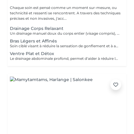
Chaque soin est pensé comme un moment sur-mesure, ou
technicité et ressenti se rencontrent. A travers des techniques
précises et non invasives, j'acc...
Drainage Corps Relaxant
Un drainage manuel doux du corps entier (visage compris), favorisant la détente profonde, la circulation lymphatique et la sensation de légèreté. Idéal en période de stress, de fatigue, ou lorsque le corps a besoin d'un véritable moment de récupération.
Bras Légers et Affinés
Soin ciblé visant à réduire la sensation de gonflement et à améliorer le confort des bras. Favorise la circulation et procure une sensation de légèreté immédiate.
Ventre Plat et Détox
Le drainage abdominale profond, permet d'aider à réduire la sensation de gonflement liée à plusieurs facteurs (stress, déséquilibre hormonal, inflammation chronique, problèmes digestifs, diastasis). Ce soin procure un véritable relâchement des tensions abdominales procurant un sentiment de bien être immédiat après la séance.