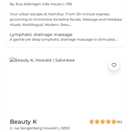
9a, Rue Aldringen
Ville-Haute L-1118
Your urban escape at Hamilius. From 30-minute express
grooming to immersive Swissline facials, Massage and Headspa
rituals. Multilingual. Modern. Resu...
Lymphatic drainage massage
A gentle yet deep lymphatic drainage massage to stimulate circulation, reduce fluid retention and puffiness. Ideal for detox, heavy legs, tension and general fatigue, this soothing treatment leaves the body lighter, more relaxed and the skin visibly brighter and refreshed.
Beauty K
182
2, rue Sangenberg
Howald L-5850