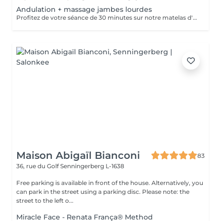
Andulation + massage jambes lourdes
Profitez de votre séance de 30 minutes sur notre matelas d'andulation pour une efficacité maximale de votre massage jambes lourdes. Propriétés du matelas d'andulation : stimulation du flux lymphatique, augmentation de la circulation sanguine, production énergétique cellulaire, activation des mécanismes de détente musculaire, refoulement des signaux douloureux.
Maison Abigaïl Bianconi
83
36, rue du Golf
Senningerberg L-1638
Free parking is available in front of the house. Alternatively, you
can park in the street using a parking disc. Please note: the
street to the left o...
Miracle Face - Renata França® Method