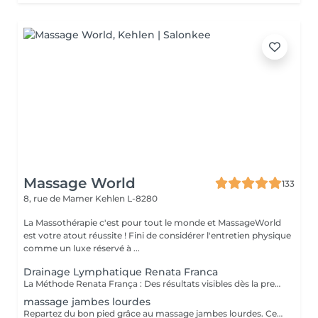
Massage World
133
8, rue de Mamer
Kehlen L-8280
La Massothérapie c'est pour tout le monde et MassageWorld
est votre atout réussite ! Fini de considérer l'entretien physique
comme un luxe réservé à ...
Drainage Lymphatique Renata Franca
La Méthode Renata França : Des résultats visibles dès la première séance ! Rien d'étonnant donc qu'il soit le massage préféré des stars Hollywoodiennes. Le Drainage Lymphatique Manuel est une technique de massage destinée à réduire la rétention d'eau, à stimuler la circulation de la lymphe et à détoxifier l'organisme. Cette technique réduit ainsi la tant redoutée CELLULITE, resculpte le corps tout en renforçant le système immunitaire. La Méthode Renata França se différencie de la métope traditionnelle Vodder par des pressions fermes, un rythme accéléré et des manuvres exclusives permettant des résultats immédiats. Renta França ayant conscience que le corps est un ensemble et que tout le système lymphatique doit être activé pour un résultat optimal, la séance sera réalisée sur l'entièreté du corps. La finalité de cette séance sera à coup sûr « un corps moins gonflé » avec un métabolisme accéléré et une sensation de bien-être optimisée.
massage jambes lourdes
Repartez du bon pied grâce au massage jambes lourdes. Ce dernier permet de soulager les sensations de lourdeur dans les jambes en améliorant la circulation sanguine et lymphatique. Ce massage favorise le retour veineux, diminue la rétention d'eau et évacue les toxines sources de vos douleurs. Réalisé régulièrement, il apporte une sensation de légèreté après chaque séance. - Jambes lourdes - Rétention d'eau - Jambes fatiguées