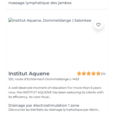
massage lymphatique des jambes
Institut Aquene
214
120, route d'Echternach
Dommeldange L-1453
A well deserved moment of relaxation For more than 6 years
now, the INSTITUT AQUENE has been seducing its clients with
its efficiency, its care ritual...
Drainage par électrostimulation 1 zone
Découvrez les bienfaits du drainage lymphatique par électrostimulation, une méthode innovante qui: - stimule la circulation lymphatique, - réduit les gonflements, - améliore la détoxification du corps et -favorise une sensation de légèreté. Idéal pour améliorer le bien-être et optimiser la perte de poids. Sans douleur, venez profitez d'un moment de détente bien mérité, tout en stimulant de l'intérieur votre corps et perdant des calories. 1 zone correspond au : ventre ou cuisses (les 2) ou bras.