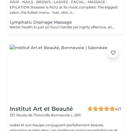
HAIR - NAILS - BROWS - LASHES - FACIAL - MASSAGE -
EPILATION Strassen is NUU at its most complete. The biggest
salon, the fullest menu - hair, skin, n...
Lymphatic Drainage Massage
Better health in just an hour! Gentle yet highly effective, stimulates the body's lymphatic system to flush out toxins, reduce swelling, and enhance immunity. This technique uses light, rhythmic strokes to encourage natural drainage, making it perfect for reducing bloating, post-surgery care, and improving skin tone. A go-to for detox and wellness. Age restrictions: there are no age restrictions for this procedure. Post procedure recommendations: do not do sport and any sharp movements 2-3 hours after the procedure. Frequency: 1-2 times per week, 10 times in total. Repeat once in 3-6 months.
Institut Art et Beauté
427
137, Route de Thionville
Bonnevoie L-2611
Isabel et son équipe conjuguent parfaitement beauté,
relaxation et bien-être. Les meilleures marques esthétiques et