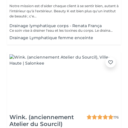
Notre mission est d'aider chaque client à se sentir bien, autant à
l'intérieur qu'à l'extérieur. Beauty K est bien plus qu'un institut
de beauté ; c'e...
Drainage lymphatique corps - Renata França
Ce soin vise à drainer l'eau et les toxines du corps. Le drainage lymphatique manuel de la méthode Renata França s'appuie sur une pression ferme et un rythme accéléré de pompages et de manuvres exclusives. Il est particulièrement adapté si vous souffrez de rétention d'eau, d'dèmes, de ballonnements, du syndrome de l'intestin irritable, etc. Il est également indiqué pour les femmes enceintes, même en début de grossesse.
Drainage Lymphatique femme enceinte
Wink. (anciennement
176
Atelier du Sourcil)