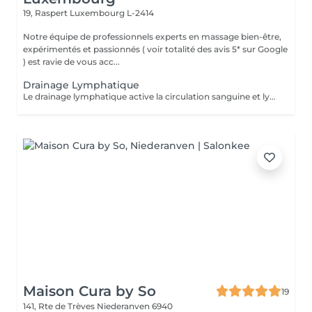
19, Raspert
Luxembourg L-2414
Notre équipe de professionnels experts en massage bien-être,
expérimentés et passionnés ( voir totalité des avis 5* sur Google
) est ravie de vous acc...
Drainage Lymphatique
Le drainage lymphatique active la circulation sanguine et lymphatique; il favorise l'élimination des toxines. Le système lymphatique est actif et spécifique pour aider à relancer le système immunitaire. Ce massage doux permettra aux personnes qui ont des sensations de fatigue, de jambes lourdes et de stress, de pouvoir permettre à leur corps de stopper la fatigue plus facilement. Il peut en outre être recommandé aux femmes enceintes qui souffrent de rester debout. De surcroît, il agit de manière positive sur l'humeur. Enfin, après un drainage lymphatique, on constate également très souvent une amélioration du sommeil.
Maison Cura by So
19
141, Rte de Trèves
Niederanven 6940