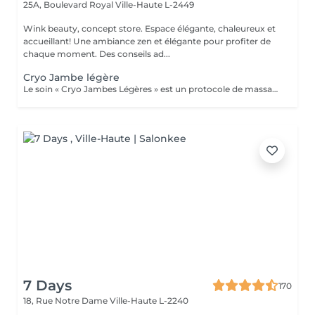
25A, Boulevard Royal
Ville-Haute L-2449
Wink beauty, concept store. Espace élégante, chaleureux et
accueillant! Une ambiance zen et élégante pour profiter de
chaque moment. Des conseils ad...
Cryo Jambe légère
Le soin « Cryo Jambes Légères » est un protocole de massage en plusieurs étapes (drainage, modelage et finition par le froid) qui décongestionne et affine instantanément les jambes. Il cible la rétention d'eau, lisse la peau d'orange et procure une sensation de bien-être profond.
7 Days
170
18, Rue Notre Dame
Ville-Haute L-2240