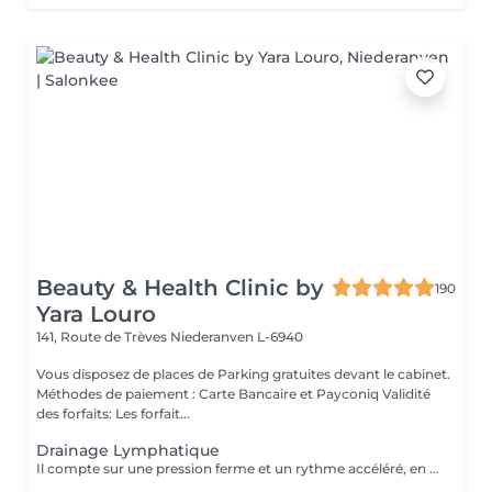
Beauty & Health Clinic by
190
Yara Louro
141, Route de Trèves
Niederanven L-6940
Vous disposez de places de Parking gratuites devant le cabinet.
Méthodes de paiement : Carte Bancaire et Payconiq Validité
des forfaits: Les forfait...
Drainage Lymphatique
Il compte sur une pression ferme et un rythme accéléré, en plus de pompages et des manuvres exclusives qui permettent des résultats immédiats. Cette technique réduit les oedèmes, active la circulation sanguine et potentialise un réseau complexe de vaisseaux où passent les fluides corporels, réduisant ainsi la tant redoutée cellulite. Le résultat est un corps moins gonflé et galbé avec un métabolisme plus accéléré et, donc, une sensation de bien-être.