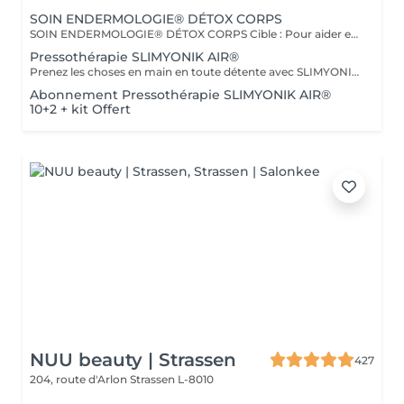
SOIN ENDERMOLOGIE® DÉTOX CORPS
SOIN ENDERMOLOGIE® DÉTOX CORPS Cible : Pour aider et soulager toutes les personnes souffrant des symptômes de jambes lourdes, de sensation de gonflement, de lourdeur, de douleur. Actions : * Réactive les fonctions d'élimination de l'organisme * Active les échanges circulatoires * Elimine et draine les toxines * Stimule la circulation lymphatique Plus : Ce traitement est également conseillé pour les femmes enceintes. En complément du traitement, vous bénéficierez d'un massage manuel avec un Baume effet glacé.
Pressothérapie SLIMYONIK AIR®
Prenez les choses en main en toute détente avec SLIMYONIK® AIR. Le Bodystyler avec massages de pressothérapie assistés par ordinateur et inhalation d'oxygène active en douceur le système lymphatique, stimule le métabolisme et augmente le flux sanguin vers la peau et les tissus adipeux.
Abonnement Pressothérapie SLIMYONIK AIR®
10+2 + kit Offert
NUU beauty | Strassen
427
204, route d'Arlon
Strassen L-8010