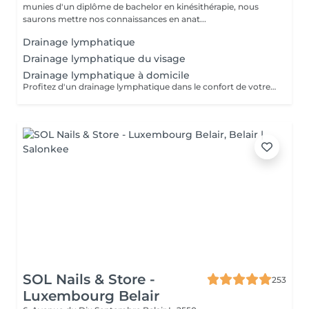
munies d'un diplôme de bachelor en kinésithérapie, nous
saurons mettre nos connaissances en anat...
Drainage lymphatique
Drainage lymphatique du visage
Drainage lymphatique à domicile
Profitez d'un drainage lymphatique dans le confort de votre domicile Corps et/ou visage Secteur luxembourg ville ou proche (15min environ du salon à Neudorf) Adaptable pour les femmes enceintes Prévoir 30min de déplacement, ainsi si vous prenez rendez-vous pour 12h, comptez sur un début du massage pour 12h30. Ce temps de trajet n'est pas facturé mais il est à prendre en compte dans le planning
SOL Nails & Store -
253
Luxembourg Belair