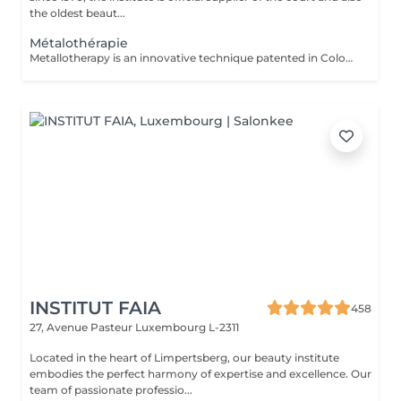
the oldest beaut...
Métalothérapie
Metallotherapy is an innovative technique patented in Colombia. The metal accessories were made with an alloy of 7 clean, uncontaminated or recycled metals. They are designed using a high-tech injection mold and hand-polished in an artisanal manner. Placed in the refrigerator, these accessories can be used for cold protocols, as part of a toning session, thanks in particular to toning metals such as silicon. Of course, therapeutic protocols are also possible, since the accessories can be heated for relaxation and physiotherapy treatments. Purpose: to stimulate the different parts of the body, with a view to stopping cellulite, draining, remodeling and firming the body.
INSTITUT FAIA
458
27, Avenue Pasteur
Luxembourg L-2311
Located in the heart of Limpertsberg, our beauty institute
embodies the perfect harmony of expertise and excellence. Our
team of passionate professio...