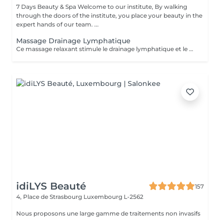
7 Days Beauty & Spa Welcome to our institute, By walking
through the doors of the institute, you place your beauty in the
expert hands of our team. ...
Massage Drainage Lymphatique
Ce massage relaxant stimule le drainage lymphatique et le métabolisme du corps par sa désacidification et renforce le système immunitaire. Rituel beauté quotidien, moment rien qu'à soi, instant privilégié cocooning du week-end. Les moments pour prendre soin de soi sont rares et pourtant si importants. Votre peau a besoin d'hydratation, votre corps a besoin d'être chouchouté à bien des égards. Trop souvent mis de côté, les massages professionnels du corps sont pourtant indispensables à votre bien-être et permettent de concentrer le massage aux endroits désirés.
idiLYS Beauté
157
4, Place de Strasbourg
Luxembourg L-2562
Nous proposons une large gamme de traitements non invasifs