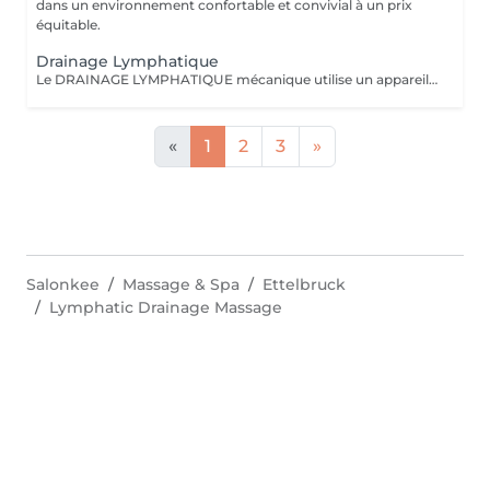
dans un environnement confortable et convivial à un prix
équitable.
Drainage Lymphatique
Le DRAINAGE LYMPHATIQUE mécanique utilise un appareil pour stimuler la circulation de la lymphe pour dégonfler, détoxifier et affiner la silhouette. La LUMINOTHÉRAPIE du visage consiste à exposer la peau à des lumières LED afin de stimuler le renouvellement cellulaire et améliorer l'éclat du teint.
«
1
2
3
»
Salonkee
Massage & Spa
Ettelbruck
Lymphatic Drainage Massage