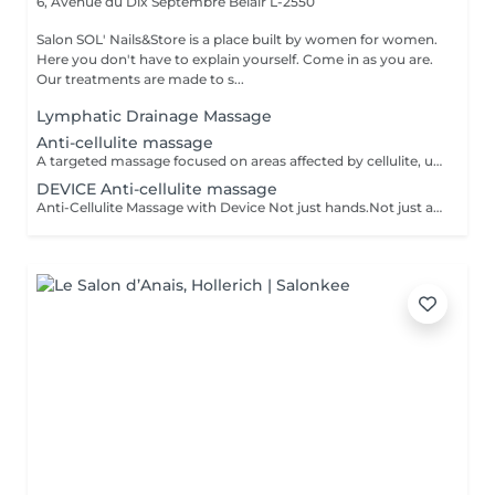
6, Avenue du Dix Septembre
Belair L-2550
Salon SOL' Nails&Store is a place built by women for women.
Here you don't have to explain yourself. Come in as you are.
Our treatments are made to s...
Lymphatic Drainage Massage
Anti-cellulite massage
A targeted massage focused on areas affected by cellulite, using specific movements to stimulate circulation and support skin firmness. It is designed to help improve skin texture and encourage smoother-looking contours. Result: skin that feels firmer and looks smoother with regular sessions. Recommended frequency: 1 to 2 times per week as part of an ongoing treatment plan.
DEVICE Anti-cellulite massage
Anti-Cellulite Massage with Device Not just hands.Not just a machine.Together. Manual massage + device treatment with intensive Styx products - it's a combination that reaches deeper and works faster. - breaks down stubborn deposits - drains excess fluid - firms and smooths the skin Works best as a course of 5 or 10 sessions. But even after 1 you'll feel lighter!