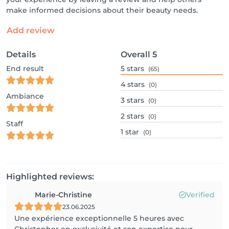
make informed decisions about their beauty needs.
Add review
Details
Overall
5
End result
5
stars
(65)
4
stars
(0)
Ambiance
3
stars
(0)
2
stars
(0)
Staff
1
star
(0)
Highlighted reviews:
Marie-Christine
Verified
23.06.2025
Une expérience exceptionnelle 5 heures avec