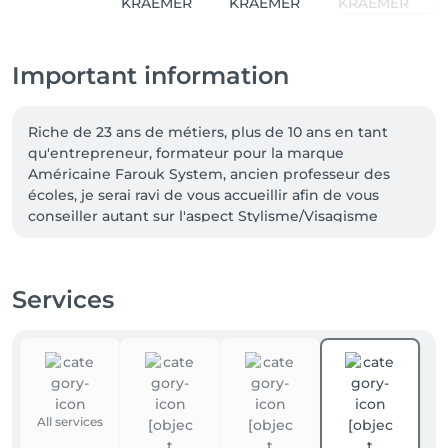
Important information
Riche de 23 ans de métiers, plus de 10 ans en tant 
qu'entrepreneur, formateur pour la marque 
Américaine Farouk System, ancien professeur des 
écoles, je serai ravi de vous accueillir afin de vous 
conseiller autant sur l'aspect Stylisme/Visagisme 
qu'au niveau colorisme.

Sur base de naturopathie, j'ai créé il y a quelques 
années, mes 1ers Rituel HairSpa, mélange de 
Services
Phytothérapie & d'Aromathérapie, formé par un 
médecin Indien, pour les massages crâniens.

J’ai récemment créer des soins encore plus 
thérapeutiques grâce au magnétisme et au Reiki que 
je pratique depuis plus de 20 ans, attendez-vous à 
découvrir une nouvelle façon de prendre soin de soi, 
All services
et de venir à la rencontre de vous-même.

Aujourd’hui, je suis devenu Formateur pour pouvoir 