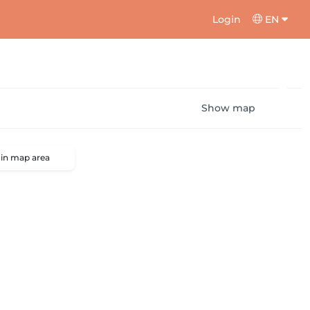
Login
EN
Show map
 in map area