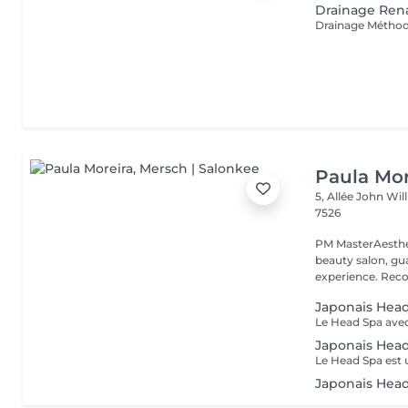
Drainage Ren
Paula Mor
5, Allée John Wi
7526
PM MasterAesthe
beauty salon, gua
experience. Recog
Japonais Head
Japonais Hea
Japonais Head