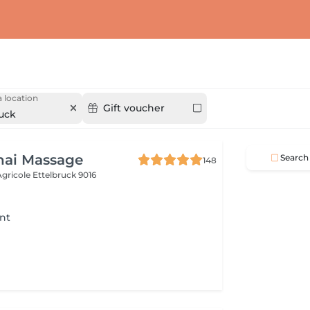
 location
Gift voucher
ruck
hai Massage
Search
148
 Agricole
Ettelbruck 9016
nt
e