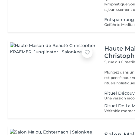
lymphatique Soin du visage classique Aquapure Nettoyage et
Entspannung 
Geführte Meditat
Haute Ma
Christop
5, rue du Cimeti
Plongez dans un 
est pensé pour v
rituels holistiques
Rituel Découv
Rituel De La
Salon Ma