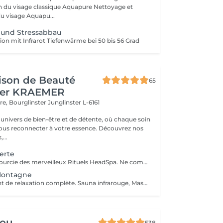
rajeunissement du visage Aquapu...
und Stressabbau
ion mit Infrarot Tiefenwärme bei 50 bis 56 Grad
ison de Beauté
65
her KRAEMER
ère, Bourglinster
Junglinster L-6161
univers de bien-être et de détente, où chaque soin
ous reconnecter à votre essence. Découvrez nos
,...
erte
Une version raccourcie des merveilleux Rituels HeadSpa. Ne comprend pas : sauna + Douche, Bol d'air Jacquier et Fauteuil massant Shiatsu. Le soin comprend : Application d'huiles précieuses, hammam de la tête, bains rythmés avec méditation guidée, shampooing, massage crânien 20 min, cascade, rinçage avec une infusion Biologique, pulvérisation faciale Cette prestation ne comprend pas le coiffage. Veuillez préciser en note lors de la prise de rendez-vous, quel rituel vous souhaitez faire en version découverte (Montagne, Fleurs, Norvégien, Marin ou Méditerranéen )
 Montagne
Véritable moment de relaxation complète. Sauna infrarouge, Massage shiatsu, bol d'air jacquier, douche. Onction du huiles précieuses, hammam crânien et facial, bains rythmés avec méditation guidée, exercices de sophrologie, shampooing, pose de masque et massage crânien, rituel de la cascade, rinçage à l'infusion de plantes qui clôture le soin. Ne comprend pas le séchage des cheveux.
lou
538