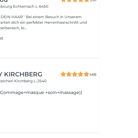
embourg
Echternach L-6450
i einem Besuch in Unserem
warten dich ein perfekter Herrenhaarschnitt und
erbereich, bi...
et
Y KIRCHBERG
468
steichen
Kirchberg L-2540
e(Gommage+masque +soin+massage))