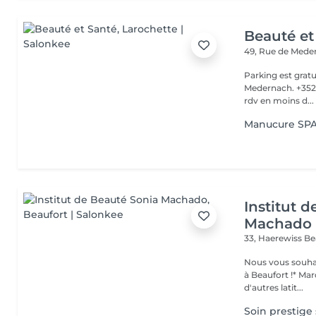
Beauté et
49, Rue de Med
Parking est gratu
Medernach. +352 661 931 701 Veuillez not
rdv en moins d...
Manucure SP
Institut 
Machado
33, Haerewiss
Be
Nous vous souhait
à Beaufort !* Marquer une pause beauté et bien-être, partir sous
d'autres latit...
Soin prestige