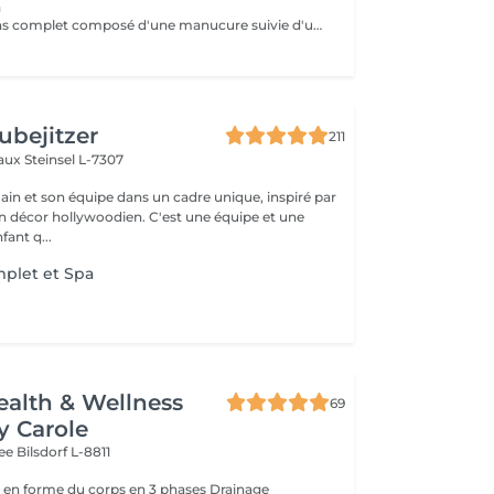
a
Un soin des mains complet composé d'une manucure suivie d'un gommage et pour terminer un bain de paraffine pour des mains douces et lisses.
ubejitzer
211
eaux
Steinsel L-7307
n et son équipe dans un cadre unique, inspiré par
llywoodien. C'est une équipe et une
ant q...
plet et Spa
ealth & Wellness
69
y Carole
wee
Bilsdorf L-8811
 forme du corps en 3 phases Drainage