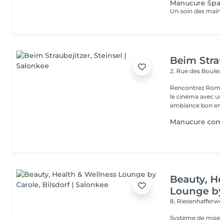
Manucure Sp
Beim Stra
2, Rue des Boul
Rencontrez Romai
le cinéma avec un décor ho
ambiance bon enf
Manucure com
Beauty, H
Lounge b
8, Riesenhaffer
Système de mise en