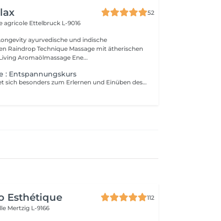
lax
52
e agricole
Ettelbruck L-9016
ische und indische
n Raindrop Technique Massage mit ätherischen
Living Aromaölmassage Ene...
e : Entspannungskurs
Dieser Kurs eignet sich besonders zum Erlernen und Einüben des AUTOGENEN TRAININGS und der Inhalt der einzelnen Sitzungen kann jederzeit an die Bedürfnisse der Gruppe angepasst werden. Ich werde dir auch zeigen wie du am besten im Alltag mit Stress umgehen kannst und zeige dir auch verschiedene andere Entspannungstechniken. Ich werde Dir auch verschiedene ätherische Öle vorstellen welche du gut in dein entspanntes Leben integrieren kannst. Beteiligung : 9 Abende zu einem Pauschalpreis von 200 Euros (inkl. Kursmanuskript) Nur buchbar über den Shop auf der Internetseite www.shanti-relax.lu
o Esthétique
112
lle
Mertzig L-9166