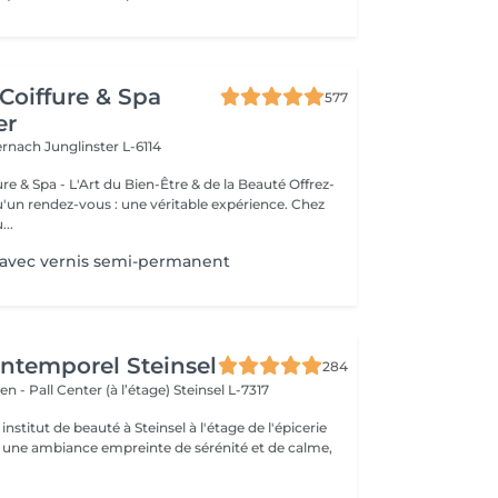
Coiffure & Spa
577
er
ternach
Junglinster L-6114
& Spa - L'Art du Bien-Être & de la Beauté Offrez-
un rendez-vous : une véritable expérience. Chez
..
 avec vernis semi-permanent
'Intemporel Steinsel
284
en - Pall Center (à l’étage)
Steinsel L-7317
nstitut de beauté à Steinsel à l'étage de l'épicerie
s une ambiance empreinte de sérénité et de calme,