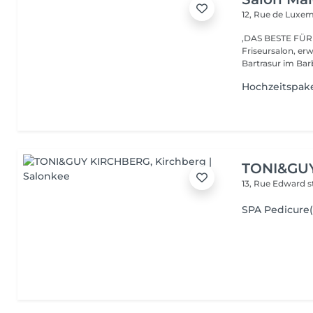
12, Rue de Lux
,DAS BESTE FÜR DEIN HAAR'' Be
Friseursalon, er
Bartrasur im Barb
Hochzeitspak
TONI&GU
13, Rue Edward 
SPA Pedicur