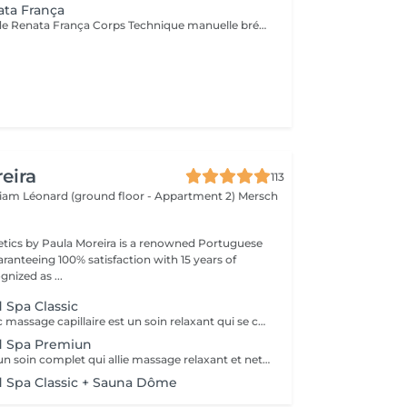
ata França
Drainage Méthode Renata França Corps Technique manuelle brésilienne reconnue pour ses résultats immédiats. Grâce à des manuvres fermes et rythmées, ce soin stimule le système lymphatique, aide à éliminer les toxines et réduit la rétention d'eau. Bienfaits : Jambes légères dès la première séance Réduction des gonflements Silhouette visiblement affinée Sensation de bien-être et de légèreté Idéal en cure pour des résultats durables. Miracle Touch Visage Métode Renata França Soin facial drainant et remodelant offrant un effet lifting naturel immédiat. Il décongestionne le visage, réduit les poches et redonne éclat et fraîcheur à la peau. Bienfaits : Réduction des poches et cernes Visage plus lumineux et reposé Effet liftant naturel Détente profonde Parfait avant un événement ou en cure régulière.
eira
113
lliam Léonard (ground floor - Appartment 2)
Mersch
tics by Paula Moreira is a renowned Portuguese
ranteeing 100% satisfaction with 15 years of
nized as ...
 Spa Classic
Le Head Spa avec massage capillaire est un soin relaxant qui se concentre sur le bien-être du cuir chevelu et des cheveux. Le massage améliore la circulation sanguine, soulage les tensions, stimule la croissance des cheveux et procure une sensation de détente profonde. Idéal pour ceux qui cherchent à réduire le stress et à prendre soin de la santé capillaire de manière naturelle et efficace. La durée du service est personnalisée en fonction des besoins de chaque cliente, incluant la préparation, le soin, la désinstallation, un moment de détente autour d'un thé et le séchage des cheveux.
d Spa Premiun
Le Head Spa est un soin complet qui allie massage relaxant et nettoyage de la peau, offrant un moment de bien-être et de renouveau. Le massage du cuir chevelu soulage les tensions, améliore la circulation sanguine et stimule la croissance des cheveux, tandis que le nettoyage de la peau élimine les impuretés, apportant fraîcheur et éclat. Idéal pour ceux qui recherchent un soulagement du stress, une revitalisation et des soins pour le corps et le visage. La durée du service est personnalisée en fonction des besoins de chaque cliente, incluant la préparation, le soin, la désinstallation, un moment de détente autour d'un thé et le séchage des cheveux.
 Spa Classic + Sauna Dôme