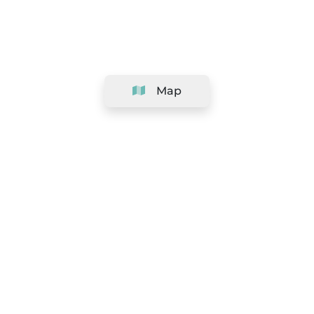
Map
Company
Support
Team
&
Careers
Information for salons
Legal