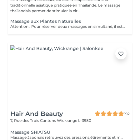
traditionnelle asiatique pratiquée en Thaïlande. Le massage
thaïlandais permet de stimuler la cir...
Massage aux Plantes Naturelles
Attention : Pour réserver deux massages en simultané, il est nécessaire de procéder à deux réservations séparées. Ajouter deux services dans une seule réservation entraînera la programmation des rendez-vous l'un après l'autre, et non en même temps. Si besoin, vous pouvez également nous contacter par téléphone au 691 603 983. Merci !
Hair And Beauty
192
7, Rue des Trois Cantons
Wickrange L-3980
Massage SHIATSU
Massage Japonais retrouvez des pressions,étirements et mobilisations articulaires. Les pressions sont adaptées à votre choix, douces ou fortes Prévoir une tenue ample et des chaussettes propres.