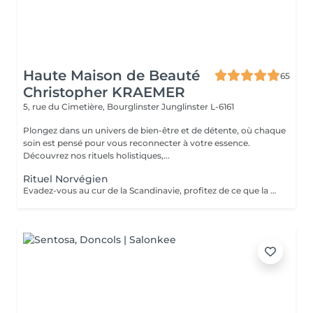
Haute Maison de Beauté
65
Christopher KRAEMER
5, rue du Cimetière, Bourglinster
Junglinster L-6161
Plongez dans un univers de bien-être et de détente, où chaque
soin est pensé pour vous reconnecter à votre essence.
Découvrez nos rituels holistiques,...
Rituel Norvégien
Evadez-vous au cur de la Scandinavie, profitez de ce que la nature a, à vous offrir Une parenthèse végétale très inspirante pour déconnecter et se reconnecter Véritable moment de relaxation complète. Sauna infrarouge, Massage shiatsu, bol d'air jacquier, douche. Onction du huiles précieuses, hammam crânien et facial, bains rythmés avec méditation guidée, exercices de sophrologie, shampooing, pose de masque et massage crânien, rituel de la cascade, rinçage à l'infusion de plantes et pulvérisation d'hydrolats qui clôturent le soin. Ne comprend pas le séchage des cheveux.