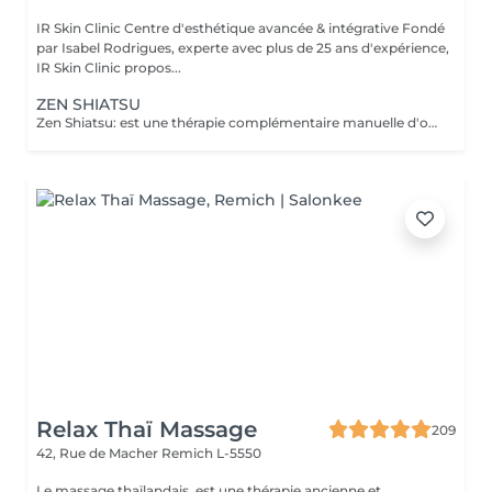
IR Skin Clinic Centre d'esthétique avancée & intégrative Fondé
par Isabel Rodrigues, experte avec plus de 25 ans d'expérience,
IR Skin Clinic propos...
ZEN SHIATSU
Zen Shiatsu: est une thérapie complémentaire manuelle d'origine japonaise, proche de l'acupuncture mais sans aiguilles. C'est une forme de massage, qui équilibre le yin et le yang et stimule ainsi les forces d'autorégulation naturelles du corps. Elle se base sur les méridiens connus dans la Médecine Traditionnelle Chinoise (MTC).
Relax Thaï Massage
209
42, Rue de Macher
Remich L-5550
Le massage thaïlandais, est une thérapie ancienne et