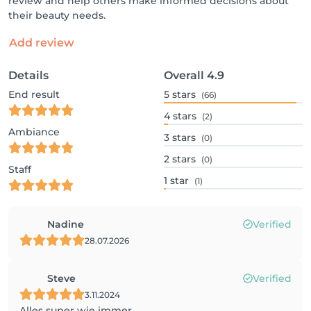
review and help others make informed decisions about
their beauty needs.
Add review
Details
Overall
4.9
End result
5
stars
(66)
4
stars
(2)
Ambiance
3
stars
(0)
2
stars
(0)
Staff
1
star
(1)
Nadine
Verified
28.07.2026
Steve
Verified
3.11.2024
Alles super wie immer.