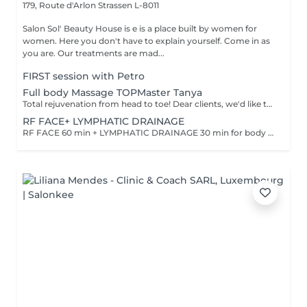
179, Route d'Arlon
Strassen L-8011
Salon Sol' Beauty House is e is a place built by women for
women. Here you don't have to explain yourself. Come in as
you are. Our treatments are mad...
FIRST session with Petro
Full body Massage TOPMaster Tanya
Total rejuvenation from head to toe! Dear clients, we'd like to draw your attention to the fact that the actual massage time is indicated in parentheses next to the name of the massage. The duration list on the website includes time for room and client preparation. We strive to provide you with the highest quality and comfort. Thank you for your understanding. WHAT IS FULL BODY MASSAGE? It's a comprehensive massage that targets all major muscle groups, relieving stress, tension, and fatigue throughout the entire body. Using a combination of techniques, this treatment boosts circulation, relaxes the nervous system, and restores your natural energy balance. Ideal for those needing a full reset for both body and mind.
RF FACE+ LYMPHATIC DRAINAGE
RF FACE 60 min + LYMPHATIC DRAINAGE 30 min for body Your face lifts. Your body drains. Two systems working together to provide the full experience.