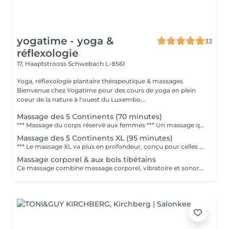
yogatime - yoga &
33
réflexologie
17, Haaptstrooss
Schwebach L-8561
Yoga, réflexologie plantaire thérapeutique & massages
Bienvenue chez Yogatime pour des cours de yoga en plein
coeur de la nature à l'ouest du Luxembo...
Massage des 5 Continents (70 minutes)
*** Massage du corps réservé aux femmes *** Un massage qui n'est pas dit "classique". Il réunit différentes techniques et cultures du monde ainsi que l'énergie universelle qui réveille la capacité naturelle d'auto-guérison et qui vise à rééquilibrer les énergies du corps. Le procédé de massage fait remonter doucement la force vitale le long du corps et de la colonne vertébrale afin de libérer une grande quantité de cette puissance dans le coeur. Telle une psychothérapie pour le corps, il permet de laisser se dérouler tout un développement réparateur et initiateur, ouvrant la mémoire du corps, nettoyant peu à peu les anciens traumas et laissant l'énergie de plaisir et de vie circuler librement. Deux compositions à base d'huiles essentielles et végétales sont utilisées selon les critères des différentes phases du massage pour favoriser la désintoxication et le lâcher-prise et ensuite activer la revitalisation, la reconnection et la stimulation du système immunitaire. Ces huiles s'activent à merveille pendant toute la durée du soin à l'aide des différentes manipulations et continuent d'agir en profondeur même après que le soin soit terminé. Ce massage nécessite l'utilisation d'un mélange d'huiles végétales et d'huiles essentielles. En cas de contre-indication ou d'allergie connue ou possible, merci de le signaler à la prise de rendez-vous. Contre-indications : - grossesse - pathologie lourde (comme un cancer) - problème de peau, problèmes cardiaques
Massage des 5 Continents XL (95 minutes)
*** Le massage XL va plus en profondeur, conçu pour celles qui estiment qu'un massage ne dure jamais assez longtemps...*** Massage du corps réservé aux femmes *** Un massage qui n'est pas dit "classique". Il réunit différentes techniques et cultures du monde ainsi que l'énergie universelle qui réveille la capacité naturelle d'auto-guérison et qui vise à rééquilibrer les énergies du corps. Le procédé de massage fait remonter doucement la force vitale le long du corps et de la colonne vertébrale afin de libérer une grande quantité de cette puissance dans le coeur. Telle une psychothérapie pour le corps, il permet de laisser se dérouler tout un développement réparateur et initiateur, ouvrant la mémoire du corps, nettoyant peu à peu les anciens traumas et laissant l'énergie de plaisir et de vie circuler librement. Deux compositions à base d'huiles essentielles et végétales sont utilisées selon les critères des différentes phases du massage pour favoriser la désintoxication et le lâcher-prise et ensuite activer la revitalisation, la reconnection et la stimulation du système immunitaire. Ces huiles s'activent à merveille pendant toute la durée du soin à l'aide des différentes manipulations et continuent d'agir en profondeur même après que le soin soit terminé. Contre-indications : grossesse, pathologie lourde (comme un cancer), problème de peau, problème cardiaqu
Massage corporel & aux bols tibétains
Ce massage combine massage corporel, vibratoire et sonore. Le soin commence par un massage classique ensuite le massage continue avec les bols chantants. Grâce à cette combinaison, votre cerveau "logique" n'exerce plus de contrôle sur votre organisme qui peut agir en mobilisant les forces d'auto-guérison, en supprimant les tensions, blocages et douleurs. Vous éprouvez une sensation de joie, de bonheur, d'abandon et d'unité... Le corps est un ensemble de vibrations et d'ondes. Chaque organe de notre corps émet une fréquence différente. Un organe en bonne santé vibre à sa fréquence. La fréquence d'un organe en déséquilibre ou malade, est perturbée. Les bols chantants, grâce à leur large spectre harmonique, permettent aux organes de se "raccorder", de retrouver leur fréquence initiale. Les bols chantants émettent également des fréquences inaudibles très basses correspondantes aux ondes alpha et bêta. Grâce à cela les deux hémisphères du cerveau retrouvent leur équilibre. Le massage sonore et vibratoire est aussi étonnant que méconnu qu'il est puissant et apaisant. Il travaille en profondeur sur les aspects physiques et sur les corps subtils pour retrouver une harmonie globale. Contre-indications : Personnes épileptiques, ayant un pace-maker ou souffrant d'une pathologie lourde, femmes enceintes. Chez des personnes ayant une prothèse on évitera de poser les bols à cet endroit.