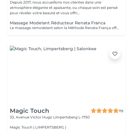
Depuis 2017, nous accueillons nos clientes dans une
atmosphère élégante et apaisante, ou chaque soin est pensé
pour révéler votre beauté et vous offri...
Massage Modelant Réducteur Renata Franca
Le massage remodelant selon la Méthode Renata França offre des résultats surprenants, car il a été conçu pour remodeler les adipocytes, c'est-à-dire déplacer la graisse vers les zones appropriées et ainsi mieux dessiner les contours du corps. Le pétrissage et les glissements ne sont que quelques-unes des manuvres qui promettent de redessiner la silhouette et d'offrir des courbes plus harmonieuses.
Magic Touch
119
33, Avenue Victor Hugo
Limpertsberg L-1750
Magic Touch ( LIMPERTSBERG )