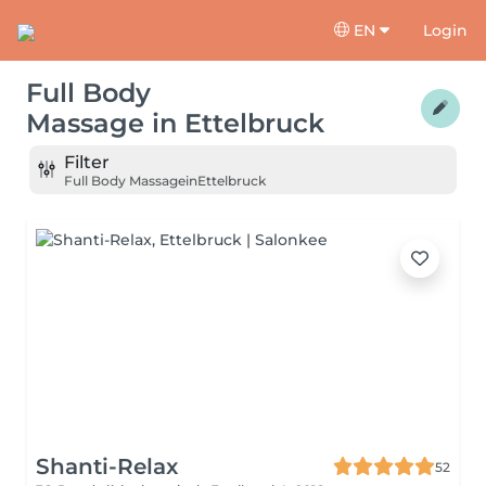
EN
Login
Full Body
Massage
in
Ettelbruck
Filter
Full Body Massage
in
Ettelbruck
Shanti-Relax
52