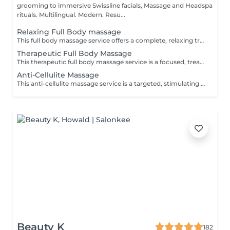
grooming to immersive Swissline facials, Massage and Headspa
rituals. Multilingual. Modern. Resu...
Relaxing Full Body massage
This full body massage service offers a complete, relaxing treatment designed to work on the entire body- neck, shoulders, back, arms, hands, legs, feet. It uses flowing, medium pressure techniques to release muscular tension, improve flexibility, and promote deep relaxation, making it ideal for stress relief, everyday aches, or simply restoring balance after a busy week.
Therapeutic Full Body Massage
This therapeutic full body massage service is a focused, treatment oriented session that addresses specific muscle tension, postural imbalances, and chronic pain patterns across the entire body. Using deeper, targeted techniques such as myofascial release, triggerpoint work, and crossfiber stretching, it aims to correct muscular restrictions, improve joint mobility, and restore functional movement, making it ideal for people with recurring discomfort or active lifestyles. Key benefits: Relieves chronic muscle tension and pain, especially in the neck, shoulders, back, hips, and legs, by working on deep tissue and trigger points. Improves posture and joint mobility by releasing tight muscles and fascia, helping the body move more freely and with less strain. Supports injury recovery and performance by reducing muscle stiffness, improving circulation, and shortening recovery time after physical activity.
Anti-Cellulite Massage
This anti-cellulite massage service is a targeted, stimulating treatment designed to improve the appearance and texture of skin commonly affected by cellulite, especially on the thighs, hips, buttocks, and sometimes abdomen. Using firm, rhythmic techniques such as deep kneading, lymphatic drainage, and circular pressures, it aims to break up fatty deposits, boost circulation, and encourage the removal of retained fluids and toxins from the tissue. Key benefits: Helps reduce the visible appearance of cellulite by improving blood flow and lymphatic drainage in targeted areas. Supports smoother, firmer skin by encouraging the breakdown of fatty deposits and reducing fluid retention. Promotes better circulation and detoxification, which can leave the skin feeling softer, more toned, and less dimpled over time with regular sessions.
Beauty K
182