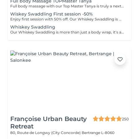
Full body Massage TOPMaster Tanya
Full body massage with our Top Master Tanya is truly a next-level experience. With more than 10 years of professional experience, she has an exceptional understanding of the body and its individual needs. Tanya adapts her technique exactly to what your body requires, often sensing it even before you do. This type of massage is designed to release tension, improve circulation, and promote deep relaxation. The treatment typically focuses on the back, shoulders, arms, legs, and other key tension areas, using smooth, flowing, and soothing massage techniques. Result: a feeling of lightness, relaxation, and renewed body comfort. Recommended frequency: from once a week to once a month, depending on your personal needs and stress level.
Wiskey Swaddling First session -50%
Enjoy first session with 50% off. Our Whiskey Swaddling is more than just a body wrap, it's a full-body ritual designed to detox, tone, and deeply nourish your skin. We tailor the wrap to your needs using active-rich formulas, then wrap you in bandages, film, and warmth to boost results. The gentle contrast in temperature combined with potent actives works wonders and the results speak for themselves: Benefits: -Body detox & inch loss -Firmer, smoother skin -Improved tone & circulation
Whiskey Swaddling
Our Whiskey Swaddling is more than just a body wrap, it's a full-body ritual designed to detox, tone, and deeply nourish your skin. We tailor the wrap to your needs using active-rich formulas, then wrap you in bandages, film, and warmth to boost results. The gentle contrast in temperature combined with potent actives works wonders and the results speak for themselves: Benefits: -Body detox & inch loss -Firmer, smoother skin -Improved tone & circulation
Françoise Urban Beauty
250
Retreat
80, Route de Longwy (City Concorde)
Bertrange L-8060