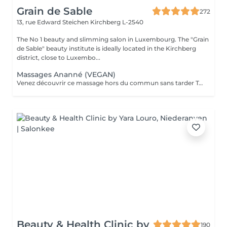
Grain de Sable
272
13, rue Edward Steichen
Kirchberg L-2540
The No 1 beauty and slimming salon in Luxembourg. The "Grain
de Sable" beauty institute is ideally located in the Kirchberg
district, close to Luxembo...
Massages Ananné (VEGAN)
Venez découvrir ce massage hors du commun sans tarder Tout d'abord nous utilisons une huile végétale et pure puis nous massons l'ensemble du corps en alternant brosses et pierres. Relaxation assurée ! Le corps est détendu et tonifié.
Beauty & Health Clinic by
190