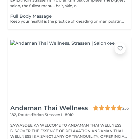
EPILATION Strassen is NUU at its most complete. The biggest
salon, the fullest menu - hair, skin, n...
Full Body Massage
Keep your health! is the practice of kneading or manipulating a person's muscles and other soft-tissue in order to reduce stress, reduce muscle pain, increase relaxation and improve the work of the immune system. Age restrictions: there are no age restrictions for this procedure. Post procedure recommendations: do not do sport and any sharp movements 2-3 hours after the procedure. Frequency: 1-2 times per week, 10 times in total. Repeat once in 3-6 months.
Andaman Thai Wellness
255
182, Route d'Arlon
Strassen L-8010
SAWASDEE KA WELCOME TO ANDAMAN THAI WELLNESS
DISCOVER THE ESSENCE OF RELAXATION ANDAMAN THAI
WELLNESS IS A SANCTUARY OF TRANQUILITY, OFFERING A