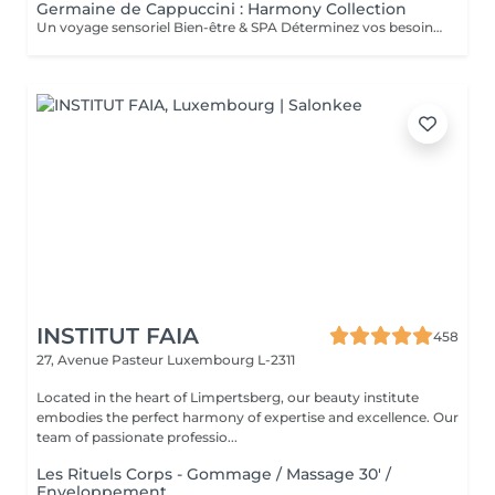
Germaine de Cappuccini : Harmony Collection
Un voyage sensoriel Bien-être & SPA Déterminez vos besoins à l'aide des 4 huiles essentielles ACTIMOOD.Pure sensation- Balance sensation- Zen sensation- Power sensation Exfoliation du corps -massage du corps- massage du cuir chevelu si souhaité- Laissez-vous emporter dans un voyage sensoriel grâce à un soin corporel adapté à vos besoins.
INSTITUT FAIA
458
27, Avenue Pasteur
Luxembourg L-2311
Located in the heart of Limpertsberg, our beauty institute
embodies the perfect harmony of expertise and excellence. Our
team of passionate professio...
Les Rituels Corps - Gommage / Massage 30' /
Enveloppement