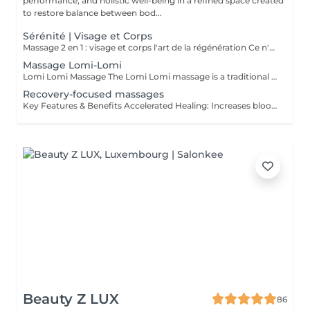
performance, and holistic well-being in a refined space created
to restore balance between bod...
Sérénité | Visage et Corps
Massage 2 en 1 : visage et corps l'art de la régénération Ce n'est pas simplement un massage. C'est une profonde réinitialisation de tout l'organisme en une seule séance. Pendant que le corps se libère des tensions et de la fatigue, le visage retrouve fraîcheur, tonicité et éclat naturel. Les processus de régénération s'activent, le drainage lymphatique s'améliore, la légèreté revient dans le corps et la clarté dans l'esprit. Un visage raffermi et soigneusement sublimé Un corps détendu, vivant et harmonieux Une sensation de calme qui se ressent de l'intérieur Le choix idéal pour celles et ceux qui souhaitent mieux paraître, ressentir davantage et optimiser leur temps. Une seule séance des résultats visibles et un plaisir profond. Offrez-vous le luxe de prendre soin de vous.
Massage Lomi-Lomi
Lomi Lomi Massage The Lomi Lomi massage is a traditional Hawaiian technique known for its long, flowing, wave-like movements that soothe the body and calm the mind. Using her forearms and rhythmic, continuous motions, Ksenija creates a deep sense of relaxation, helping to release tension, melt stress, and restore emotional balance. It's a gentle, holistic, and extremely comforting experience like being carried by warm ocean waves. Perfect for anyone seeking profound relaxation and inner harmony.
Recovery-focused massages
Key Features & Benefits Accelerated Healing: Increases blood flow to muscles and tendons, delivering essential nutrients and oxygen to repair tissue. Reduced Soreness & Stiffness: Eases Delayed Onset Muscle Soreness (DOMS) and increases range of motion by loosening tight muscles. Waste Removal: Aids in flushing out lactic acid and metabolic waste products from muscles. Injury Prevention: Identifies and releases muscle adhesions (knots) that cause imbalances, reducing the risk of further injury. Targeted Approach: Focuses on specific muscle groups or areas of pain, such as the back, shoulders, or hips.
Beauty Z LUX
86