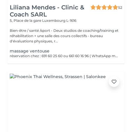
Liliana Mendes - Clinic &
52
Coach SARL
5, Place de la gare
Luxembourg L-1616
Bien-être / santé /sport - Deux studios de coaching/training et
réhabilitation + une salle des cours collectifs - bureau
d'évaluations physiques, r...
massage ventouse
réservation chez : 691 60 25 60 ou 661 60 16 96 ( WhatsApp msg ) VENTOUSES OU CUPPING THERAPY Technique thérapeutique utilisant la succion pour créer une dépression sur la peau. Il améliore la circulation sanguine, décontracte lés muscles, soulage les Dolores et draine les tissus