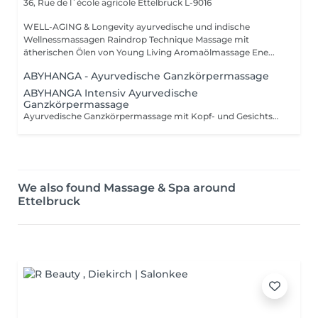
36, Rue de l`école agricole
Ettelbruck L-9016
WELL-AGING & Longevity ayurvedische und indische
Wellnessmassagen Raindrop Technique Massage mit
ätherischen Ölen von Young Living Aromaölmassage Ene...
ABYHANGA - Ayurvedische Ganzkörpermassage
ABYHANGA Intensiv Ayurvedische
Ganzkörpermassage
Ayurvedische Ganzkörpermassage mit Kopf- und Gesichtsmassage, entspannendem Fussbad : Die « Königin » der Massagen
We also found Massage & Spa around
Ettelbruck