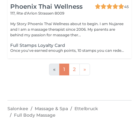
Phoenix Thai Wellness
45
117, Rte d'Arlon
Strassen 8009
My Story Phoenix Thai Wellness about to begin. I am Nujaree
and I am a massage therapist since 2006. My parents are
behind my passion for massage ther...
Full Stamps Loyalty Card
Once you've earned enough points, 10 stamps you can redeem them for a discount 30 minutes free.
«
1
2
»
Salonkee
Massage & Spa
Ettelbruck
Full Body Massage