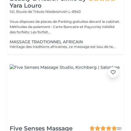
Yara Louro
141, Route de Trèves
Niederanven L-6940
Vous disposez de places de Parking gratuites devant le cabinet.
Méthodes de paiement : Carte Bancaire et Payconiq Validité
des forfaits: Les forfait...
MASSAGE TRADTIONNEL AFRICAIN
Héritage des traditions africaines, ce massage est issu de techniques ancestrales transmises de mère en fille au fil des générations. Pratiqué comme un rituel de bien-être, il associe gestes profonds et rythmiques pour libérer les tensions, stimuler la circulation et rétablir l'harmonie entre le corps et l'esprit. Il procure une relaxation intense et une sensation de vitalité durable.
Five Senses Massage
121