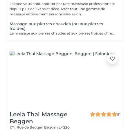
Laissez-vous chouchouter par une masseuse professionnelle
depuis plus de 16 ans et découvrez tout une gamme de
massage entièrement personnalisé selon ...
Massage aux pierres chaudes (ou aux pierres
froides)
Le massage aux pierres chaudes et aux pierres froides offrent des expériences differentes, chacune avec ses propres bienfaits. Le massage aux pierres chaudes est idéal pour la détente musculaire, la réduction du stress et l'amélioration de la circulation sanguine. Le massage aux pierres froides, quant à lui, est plus adapté pour soulager les inflammations, les douleurs aigues et pour une expérience revigorante, surtout pendant les périodes de chaleur.
Leela Thai Massage
51
Beggen
174, Rue de Beggen
Beggen L-1220