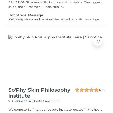
EPILATION Strassen is NUU at its most complete. The biggest
salon, the fullest menu - hair, skin, n...
Hot Stone Massage
Melt away stress and tension! Heated volcanic stones are gently placed and massaged over the body to warm the muscles, increase circulation, and promote a deep state of relaxation. Perfect for relieving tension, easing anxiety, and restoring inner calm. Age restrictions: there are no age restrictions for this procedure. Post procedure recommendations: do not do sport and any sharp movements 2-3 hours after the procedure. Frequency: 1-2 times per week, 10 times in total. Repeat once in 3-6 months.
So'Phy Skin Philosophy
408
Institute
7, Avenue de la Liberté
Gare L-1931
Welcome to So'Phy, your beauty institute located in the heart