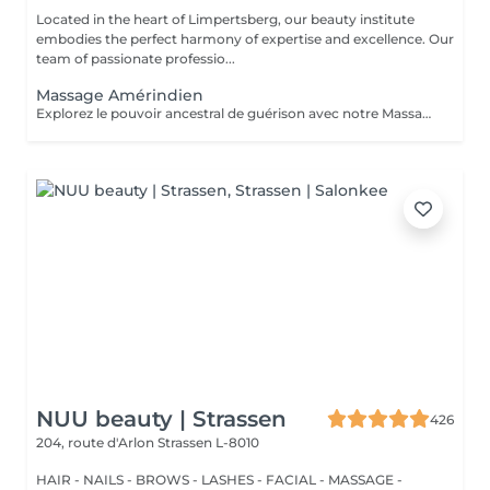
Located in the heart of Limpertsberg, our beauty institute
embodies the perfect harmony of expertise and excellence. Our
team of passionate professio...
Massage Amérindien
Explorez le pouvoir ancestral de guérison avec notre Massage Amérindien aux Pierres Chaudes. Plongez dans une expérience où la sagesse des traditions amérindiennes se marie à la chaleur bienfaisante des pierres. Les pierres chaudes, soigneusement positionnées le long de votre corps, libèrent une énergie apaisante qui soulage les tensions musculaires et stimule la circulation. Les mouvements rituels et les propriétés énergisantes des pierres créent une harmonie unique entre le physique et le spirituel. Laissez-vous emporter par la chaleur réconfortante et les bienfaits revitalisants de notre Massage Amérindien avec des pierres chaudes.
NUU beauty | Strassen
426
204, route d'Arlon
Strassen L-8010
HAIR - NAILS - BROWS - LASHES - FACIAL - MASSAGE -