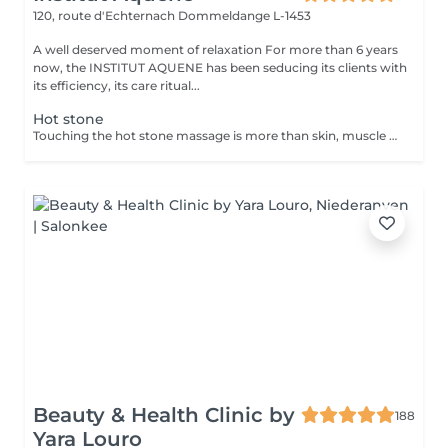
120, route d'Echternach
Dommeldange L-1453
A well deserved moment of relaxation For more than 6 years
now, the INSTITUT AQUENE has been seducing its clients with
its efficiency, its care ritual...
Hot stone
Touching the hot stone massage is more than skin, muscle or limb. Through this touch, we offer the person a homecoming. The energies of fire specific basalt stones, and cean energy marine stones or marbles water, take them our cells in a whirlwind of surprises the mind can not control. Head wins.
Beauty & Health Clinic by
188
Yara Louro