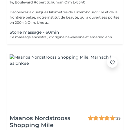
14, Boulevard Robert Schuman
Olm L-8340
Découvrez à quelques kilomètres de Luxembourg ville et de la
frontière belge, notre institut de beauté, qui a ouvert ses portes
en 2004 à Olm. Une a...
Stone massage - 60min
Ce massage ancestral, d'origine hawaïenne et amérindienne, vous offre une synergie magique entre les mains de l'esthéticienne et la chaleur des pierres volcaniques en basaltes composées de laves pure pour une détente extrême. Une douce chaleur vous enveloppe et vous procure une sensation de bien-être. Avec leurs différentes vertus thérapeutiques, les pierres sont déposées sur les points sensibles et/ou douloureux du corps. Un lâché pris qui détoxifie l'organisme et améliore la circulation sanguine. Outre leur effet drainant et relaxant, elles stimulent les muscles et défont les nuds pour une sensation réconfortante.
Maanos Nordstrooss
129
Shopping Mile