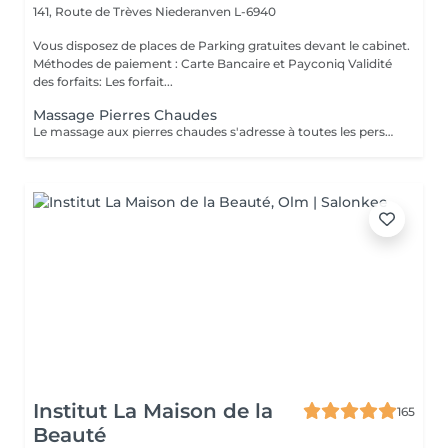
141, Route de Trèves
Niederanven L-6940
Vous disposez de places de Parking gratuites devant le cabinet.
Méthodes de paiement : Carte Bancaire et Payconiq Validité
des forfaits: Les forfait...
Massage Pierres Chaudes
Le massage aux pierres chaudes s'adresse à toutes les personnes souhaitant décompresser et lâcher prise. En plus de vous apporter une sensation de bien-être, le massage aux pierres chaudes vous procure les vertus thérapeutiques suivantes: - Génère un sentiment de bien-être et d'apaisement qui se prolonge après la séance - Relaxe les muscles en profondeur - Favorise l'oxygénation des tissus - Lutte contre le stress et la fatigue - Améliore la circulation sanguine - Augmente le métabolisme cellulaire - Stimule les fonctions lymphatiques (élimination des toxines)
Institut La Maison de la
165
Beauté