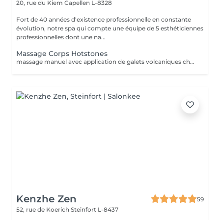
20, rue du Kiem
Capellen L-8328
Fort de 40 années d'existence professionnelle en constante
évolution, notre spa qui compte une équipe de 5 esthéticiennes
professionnelles dont une na...
Massage Corps Hotstones
massage manuel avec application de galets volcaniques chauds sur les zones à décontracter. le rdv ne peut être pris à la dernière minute car nous devons prévoir le temps de préparation des pierres et de chauffe.
Kenzhe Zen
59
52, rue de Koerich
Steinfort L-8437