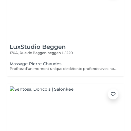
LuxStudio Beggen
170A, Rue de Beggen
beggen L-1220
Massage Pierre Chaudes
Profitez d'un moment unique de détente profonde avec notre massage aux pierres chaudes, disponible en séances de 60 ou 90 minutes. Nos esthéticiennes spécialisées appliquent des pierres de basalte chauffées stratégiquement le long du corps, en combinant des mouvements doux et des techniques traditionnelles de massage. La chaleur des pierres pénètre profondément dans les muscles, favorisant la détente et le soulagement des tensions. En plus des bienfaits physiques, tels que l'amélioration de la circulation sanguine et le soulagement des douleurs musculaires, la thérapie contribue à l'équilibre mental en réduisant le stress et l'anxiété. La combinaison unique de chaleur et de massage offre une expérience thérapeutique complète, revitalisant à la fois le corps et l'esprit. Laissez-vous envelopper par la chaleur réconfortante des pierres et embarquez pour un voyage vers le bien-être total. Le temps de préparation et d'installation de la cliente est inclus dans la période choisie, garantissant que chaque minute soit dédiée à votre bien-être.