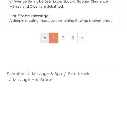
of Avenue de la Liberté in Luxembourg. Sophie, Clémence,
Mélissa and Gwen are delighted...
Hot Stone Massage
A deeply relaxing massage combining flowing movements with the soothing warmth of volcanic stones. The heat penetrates deeply into the muscles, helping to release tension, promote relaxation and create an immediate sense of letting go. Slow and harmonious movements guide the body into a state of deep relaxation while improving circulation and enhancing the feeling of lightness. An ideal treatment to unwind, release stress and restore balance between body and mind.
«
1
2
3
»
Salonkee
Massage & Spa
Ettelbruck
Massage Hot-Stone