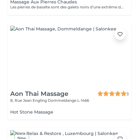
Massage Aux Pierres Chaudes
Les pierres de basalte sont des galets noirs d'une extrême douceur. Ils sont chauffés et disposés sur les chakras de votre corps (sur face arrière uniquement pour le massage d'1h; corps complet sur 1h30). L'action relaxante de la chaleur des pierres et l'action en alternance du massage manuel et des pierres se combinent pour vous emmener dans un espace de détente et de sérénité des plus profondes. Ce massage est idéal pour combattre le stress accumulé et donc la tension musculaire ainsi que la fatigue qu'il génère. Il permet un retour aux sources et aux éléments, soulage les douleurs musculaires et articulaires, favorise le drainage et fluidifie la circulation sanguine.
Aon Thai Massage
3
8, Rue Jean Engling
Dommeldange L-1466
Hot Stone Massage
New