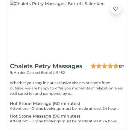
Chalets Petry Massages
197
9, An der Gaessel
Bettel L-9452
Whether you stay in our exclusive chalets or come from
outside, we are happy to offer you moments of relaxation. Feel
well cared for and pampered by e...
Hot Stone Massage (60 minutes)
Attention: - Online bookings must be made at least 24 hours in advance. - If you would like to book a massage at short notice (less than 24 hours in advance), please call +49 173 390 20 62. - If you have to cancel the massage, we kindly ask you to do so at least 24 hours in advance, otherwise we will have to charge 70% of the price of the massage. - Employees and times can be adjusted if necessary, after consultation with you. The combination of massage techniques with warm oil and the application of warm stones on your body can lead to a deep relaxation throughout the body. At the same time, acupuncture points are stimulated and muscle trigger points are relaxed. The massage ensures that daily stress and mental tension can fall off.
Hot Stone Massage (90 minutes)
Attention: - Online bookings must be made at least 24 hours in advance. - If you would like to book a massage at short notice (less than 24 hours in advance), please call +49 173 390 20 62. - If you have to cancel the massage, we kindly ask you to do so at least 24 hours in advance, otherwise we will have to charge 70% of the price of the massage. - Employees and times can be adjusted if necessary, after consultation with you. The combination of massage techniques with warm oil and the application of warm stones on your body can lead to a deep relaxation throughout the body. At the same time, acupuncture points are stimulated and muscle trigger points are relaxed. The massage ensures that daily stress and mental tension can fall off.