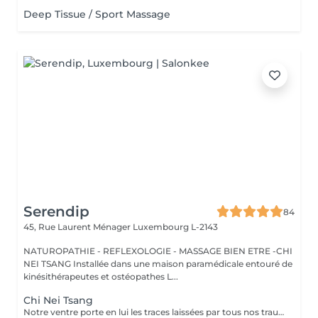
Deep Tissue / Sport Massage
Serendip
84
45, Rue Laurent Ménager
Luxembourg L-2143
NATUROPATHIE - REFLEXOLOGIE - MASSAGE BIEN ETRE -CHI
NEI TSANG Installée dans une maison paramédicale entouré de
kinésithérapeutes et ostéopathes L...
Chi Nei Tsang
Notre ventre porte en lui les traces laissées par tous nos traumatismes et nos secrets les plus intimes. Le Chi Nei Tsang, branche du Qi Gong, consiste justement à masser en profondeur l'abdomen pour y libérer les énergies négatives." L'objectif de ce massage ? Libérer les blocages énergétiques, réduire les tensions et favoriser la circulation de l'énergie vitale, ou "chi", dans le corps. En médecine traditionnelle chinoise, le ventre est vu comme l'organe du pur et de l'impur, ce qui peut créer des blocages énergétiques. Cette méthode permet d'améliorer le bien-être général de notre corps et de notre esprit par la stimulation de points d'énergie. En plus d'agir sur les émotions, le massage peut également aider à détendre les muscles et à soulager les troubles digestifs comme les ballonnements, la constipation, les douleurs abdominales, Ne convient pas aux femme enceintes