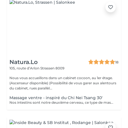
Natura.Lo
18
105, route d’Arlon
Strassen 8009
Nous vous accueillons dans un cabinet cocoon, au 1er étage.
(Ascenseur disponible) (Possibilité de vous garer aux alentours
du cabinet, rues parallèl...
Massage ventre - inspiré du Chi Nei Tsang 30'
Nos intestins sont notre deuxième cerveau, ce type de massage réorganise et redynamise vos organes. Moment de reconnexion avec soi. (Ne convient pas aux femmes enceintes, ni aux personnes ayant reçu une opération récente au niveau digestif) Chèque cadeau disponible (Montant de votre choix, celui-ci est à indiquer lors de votre demande)