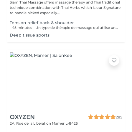
Siam Thai Massage offers massage therapy and Thai traditional
technique combination with Thai Herbs which is our Signature
to handle picked especially...
Tension relief back & shoulder
- 45 minutes - Un type de thérapie de massage qui utilise une pression ferme et des mouvements lents pour atteindre les couches les plus profondes du muscle. Il est utilisé pour les douleurs musculaires, raideur de la nuque et du haut du dos, les lombalgies et les jambes et épaules endolories.
Deep tissue sports
OXYZEN
285
2A, Rue de la Liberation
Mamer L-8425