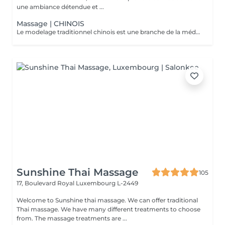
une ambiance détendue et ...
Massage | CHINOIS
Le modelage traditionnel chinois est une branche de la médecine traditionnelle chinoise, inspiré de l'acupuncture. Il est pratiqué en stimulant notamment les points d'acupuncture sur la totalité du corps, il vous procurera une sensation de bien-être en équilibrant les énergies et améliora les douleurs dorsales ainsi que l'évacuation du stress.
Sunshine Thai Massage
105
17, Boulevard Royal
Luxembourg L-2449
Welcome to Sunshine thai massage. We can offer traditional
Thai massage. We have many different treatments to choose
from. The massage treatments are ...