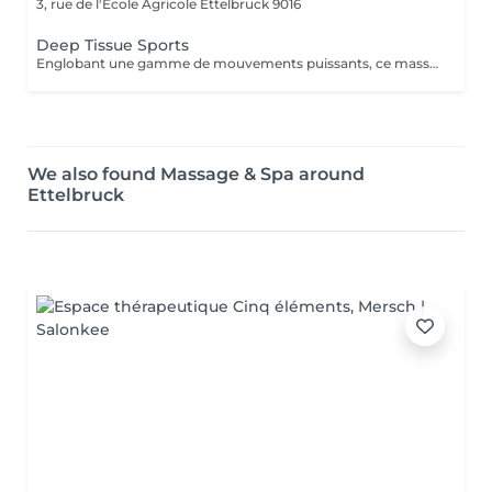
3, rue de l'École Agricole
Ettelbruck 9016
Deep Tissue Sports
Englobant une gamme de mouvements puissants, ce massage revigorant combine un massage suédois classique avec des techniques de compression et de points de déclenchement pour réduire la douleur. Réchauffant le corps, il stimule les muscles des cuisses, des épaules, des bras et du dos. Idéal pour les sportifs et les personnes souffrant de tensions
We also found Massage & Spa around
Ettelbruck