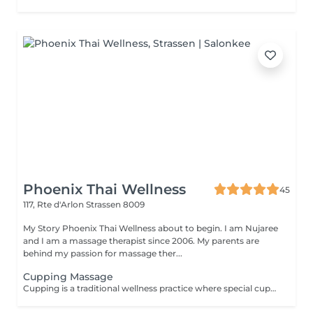
Phoenix Thai Wellness
45
117, Rte d'Arlon
Strassen 8009
My Story Phoenix Thai Wellness about to begin. I am Nujaree
and I am a massage therapist since 2006. My parents are
behind my passion for massage ther...
Cupping Massage
Cupping is a traditional wellness practice where special cups are placed on the skin for a few minutes to create a gentle suction. This technique is designed to help release tension, promote deep relaxation, and enhance overall well-being, serving as a wonderful complement to a deep-tissue massage experience.