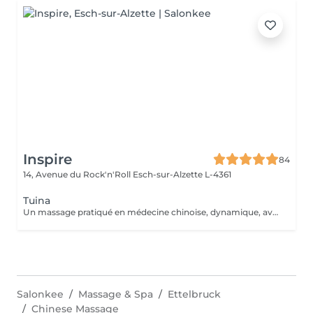
Inspire
84
14, Avenue du Rock'n'Roll
Esch-sur-Alzette L-4361
Tuina
Un massage pratiqué en médecine chinoise, dynamique, avec des manuvres visant à libérer les blocages énergétiques. Il fait circuler le Chi dans le corps et l'esprit pour atteindre un état de profonde relaxation.
Salonkee
Massage & Spa
Ettelbruck
Chinese Massage