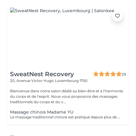
SweatNest Recovery
29
20, Avenue Victor Hugo
Luxembourg 1750
Bienvenue dans notre salon dédié au bien-être et à l'harmonie
du corps et de l'esprit. Nous vous proposons des massages
traditionnels du corps et du v...
Massage chinois Madame YU
Le massage traditionnel chinois est pratiqué depuis plus de 2 000 ans. Cette pratique ancestrale vise à libérer la circulation de l'énergie dans le corps. Différentes techniques permettent de rétablir une bonne santé, notamment le pétrissage, le roulement et la pression profonde appliquée sur des points précis. Le massage chinois contribue également au bien-être général grâce à des tapotements et des pressions le long des méridiens et des points d'acupuncture. Le massage chinois se pratique généralement à travers les vêtements ou un tissu, et nécessite le port de vêtements amples, souples et légers. Il est donc recommandé de porter une tenue confortable et ample (y compris les sous-vêtements). Le travail vise à aider chacun à atteindre un équilibre et un bien-être optimal. Chaque personne étant unique, la praticienne adapte ses techniques de massage aux besoins spécifiques de chacun. Le massage chinois: - débloque les méridiens et améliorer la circulation sanguine - harmonise les fonctions organiques - soulage les tensions musculaires - renforce le système immunitaire - lubrifie les articulations - détend le corps et l'esprit.