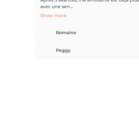
Après 5 séances, ma silhouette est déjà plu
avec une sen...
Show more
Romaine
Peggy