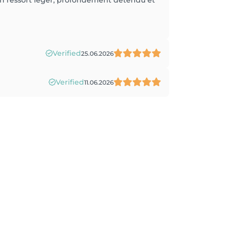
 on ressort léger, profondément détendu et
Verified
25.06.2026
Verified
11.06.2026