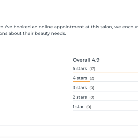
If you've booked an online appointment at this salon, we encou
ons about their beauty needs.
Overall
4.9
5
stars
(17)
4
stars
(2)
3
stars
(0)
2
stars
(0)
1
star
(0)