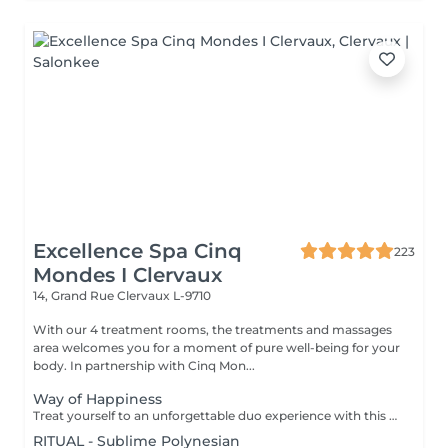
Excellence Spa Cinq
223
Mondes I Clervaux
14, Grand Rue
Clervaux L-9710
With our 4 treatment rooms, the treatments and massages
area welcomes you for a moment of pure well-being for your
body. In partnership with Cinq Mon...
Way of Happiness
Treat yourself to an unforgettable duo experience with this rituel, where the Cinq Mondes signature transports you to a world of absolute wellbeing through four exceptional treatments, designed to revive the senses and strengthen bonds,for moments of shared complicity and relaxation. *Purifying scrub with Beldi black soap *Purifying and detoxifying wrap with ''Crème de Rassoul'' *Relaxing traditional Oriental massage *Lifting and plumping ''Ko Bi Do'' facial massage The treatment duration (190 min) includes preparation time, the integrated relaxation time within our treatments (10 min), as well as the time required to rinse/remove the product in the shower. All our rituals are accompanied by tea with its delicacies.
RITUAL - Sublime Polynesian