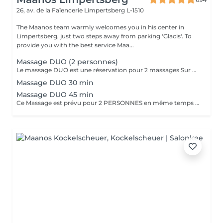
26, av. de la Faïencerie
Limpertsberg L-1510
The Maanos team warmly welcomes you in his center in
Limpertsberg, just two steps away from parking 'Glacis'. To
provide you with the best service Maa...
Massage DUO (2 personnes)
Le massage DUO est une réservation pour 2 massages Sur Mesure, en même temps dans la même cabine. Les 2 personnes pourront personnaliser leurs massages en fonction de leurs envies. Possibilité de demander 2 cabines séparées en arrivant sur place.
Massage DUO 30 min
Massage DUO 45 min
Ce Massage est prévu pour 2 PERSONNES en même temps dans notre cabine DUO (2 cabines séparées aussi possible sur demande en arrivant). Les 2 massages seront Sur Mesure, en fonction des envies et des besoins de chacun.