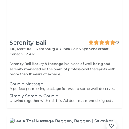
Serenity Bali
93
100, Mercure Luxembourg Kikuoka Golf & Spa Scheierhaff
Canach L-5412
Serenity Bali Beauty & Massage is a place of well-being and
serenity managed by the team of professional therapists with
more than 10 years of experie...
Couple Massage
A perfect pampering package for two to some well-deserved downtime and to spend some quality time together. Grab a loved one and treat yourselves.
Simply Serenity Couple
Unwind together with this blissful duo treatment designed for a couple. Begin with a 45 minutes full body massage to ease tension, improve circulation, and restore balance. Then enjoy a 30 minutes simply facial treatment, tailored to your skin type, featuring cleansing, gentle exfoliation, a shooting facial massage, and refreshing mask, leaving your skin glowing and hydrated.