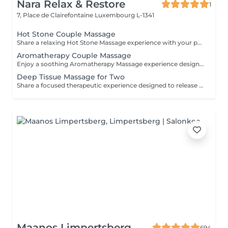
Nara Relax & Restore
1
7, Place de Clairefontaine
Luxembourg L-1341
Hot Stone Couple Massage
Share a relaxing Hot Stone Massage experience with your partner, friend, or loved one. Smooth heated stones and warm oils help ease muscular tension while creating a calming and memorable wellness experience.
Aromatherapy Couple Massage
Enjoy a soothing Aromatherapy Massage experience designed for two. Carefully selected aromatic oils are combined with gentle, flowing massage techniques to create a deeply calming and enjoyable treatment. The natural fragrances help create a peaceful atmosphere, while the massage promotes relaxation and comfort. An ideal choice for couples, friends, or family members wishing to share a moment of tranquillity and well-being.
Deep Tissue Massage for Two
Share a focused therapeutic experience designed to release deep-seated tension and restore freedom of movement. Using slow, targeted pressure, this treatment works into deeper muscle layers and connective tissue, making it ideal for persistent tightness, physical strain, and active lifestyles.
Maanos Limpertsberg
694