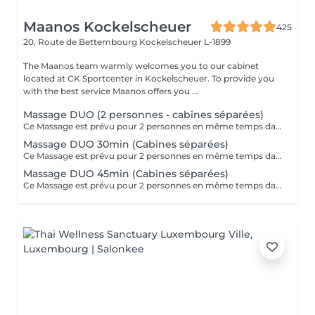
Maanos Kockelscheuer
425
20, Route de Bettembourg
Kockelscheuer L-1899
The Maanos team warmly welcomes you to our cabinet
located at CK Sportcenter in Kockelscheuer. To provide you
with the best service Maanos offers you ...
Massage DUO (2 personnes - cabines séparées)
Ce Massage est prévu pour 2 personnes en même temps dans 2 CABINES SÉPARÉES. Les 2 massages seront Sur Mesure, en fonction des envies et des besoins de chacun. -> Pour une cabine Duo voir Limpertsberg, Soleuvre ou Marnach.
Massage DUO 30min (Cabines séparées)
Ce Massage est prévu pour 2 personnes en même temps dans 2 CABINES SÉPARÉES. Les 2 massages seront Sur Mesure, en fonction des envies et des besoins de chacun. -> Pour une cabine Duo voir Limpertsberg, Soleuvre ou Marnach.
Massage DUO 45min (Cabines séparées)
Ce Massage est prévu pour 2 personnes en même temps dans 2 CABINES SÉPARÉES. Les 2 massages seront Sur Mesure, en fonction des envies et des besoins de chacun. -> Pour une cabine Duo voir Limpertsberg, Soleuvre ou Marnach.