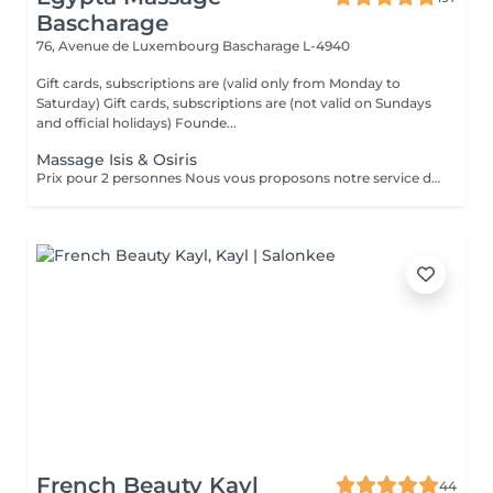
Bascharage
76, Avenue de Luxembourg
Bascharage L-4940
Gift cards, subscriptions are (valid only from Monday to
Saturday) Gift cards, subscriptions are (not valid on Sundays
and official holidays) Founde...
Massage Isis & Osiris
Prix pour 2 personnes Nous vous proposons notre service de massage pour couples. Le massage en couple vous permet de profiter de notre massothérapie en compagnie de votre conjoint dans une seule pièce. Cela permettrait aux couples d'en profiter doublement. Le couple bénéficie d'un moment en or pour renouer avec l'autre et ils peuvent apprendre comment prendre soin l'un de l'autre ou se mettre à l'aise mutuellement.
French Beauty Kayl
44