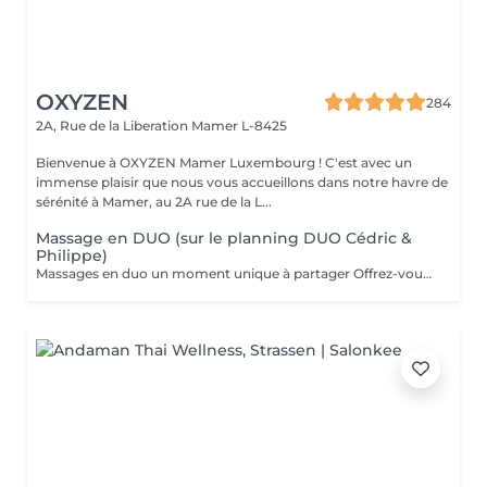
OXYZEN
284
2A, Rue de la Liberation
Mamer L-8425
Bienvenue à OXYZEN Mamer Luxembourg ! C'est avec un
immense plaisir que nous vous accueillons dans notre havre de
sérénité à Mamer, au 2A rue de la L...
Massage en DUO (sur le planning DUO Cédric &
Philippe)
Massages en duo un moment unique à partager Offrez-vous une expérience de bien-être à deux grâce à nos massages en duo, pensés pour créer complicité, détente et harmonie. Que ce soit avec votre partenaire, un proche ou un ami, profitez ensemble d'une parenthèse hors du temps où les tensions disparaissent et où l'énergie se renouvelle. Un massage en duo est aussi une idée cadeau idéale pour surprendre et faire plaisir. Déconseillé aux femmes enceintes. Pour en savoir plus, cliquez ici : https://www.oxyzen.lu/massages/massage-corps-duo.html Avertissement : Nos soins sont dédiés au bien-être et à la relaxation. Ils ne remplacent pas un suivi médical et ne relèvent pas de la kinésithérapie.