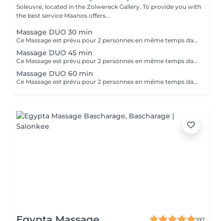
Soleuvre, located in the Zolwereck Gallery. To provide you with
the best service Maanos offers...
Massage DUO 30 min
Ce Massage est prévu pour 2 personnes en même temps dans notre cabine DUO (2 cabines séparées aussi possible sur demande en arrivant). Les 2 massages seront Sur Mesure, en fonction des envies et des besoins de chacun.
Massage DUO 45 min
Ce Massage est prévu pour 2 personnes en même temps dans notre cabine DUO (2 cabines séparées aussi possible sur demande en arrivant). Les 2 massages seront Sur Mesure, en fonction des envies et des besoins de chacun.
Massage DUO 60 min
Ce Massage est prévu pour 2 personnes en même temps dans notre cabine DUO (2 cabines séparées aussi possible sur demande en arrivant). Les 2 massages seront Sur Mesure, en fonction des envies et des besoins de chacun.
Egypta Massage
197