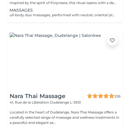
Inspired by the spirit of Polynesia, this ritual opens with a delicately scented sugar scrub infused with Tahitian Monoï. It continues with a rhythmic, enveloping massage performed generously forearm movements, stimulating energy points and offering deep relaxation and a feeling of total serenity. The treatment duration (90 min) includes preparation time, the integrated relaxation time within our treatments (10 min), as well as the time required to rinse/remove the product in the shower (10 min). All our rituals are accompanied by tea with its delicacies.
MASSAGES
ull-body duo massages, performed with neutral, oriental (slow, deep movements for a moment of pure well-being) or Polynesian oil (rhythmic and enveloping with fluid forearm movements), invite you on a journey of softness and harmony. or A facial massage that gently stimulates energy points and releases tension in the neck, or a personalized body massage targeting the areas of your choice, for deep and tailored relaxation. The treatment duration (30 min; 40 min; 60 min; 70 min or 90 min) includes preparation time as well as the integrated relaxation time within our treatments (10 min).
Nara Thai Massage
226
41, Rue de la Libération
Dudelange L-3510
Located in the heart of Dudelange, Nara Thai Massage offers a
carefully selected range of massage and wellness treatments in
a peaceful and elegant se...