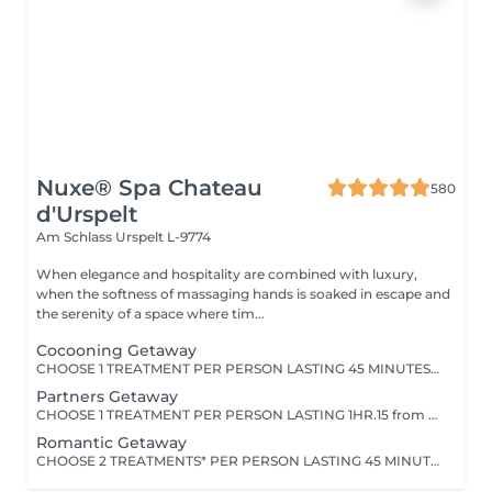
Nuxe® Spa Chateau
580
d'Urspelt
Am Schlass
Urspelt L-9774
When elegance and hospitality are combined with luxury,
when the softness of massaging hands is soaked in escape and
the serenity of a space where tim...
Cocooning Getaway
CHOOSE 1 TREATMENT PER PERSON LASTING 45 MINUTES from the range of Nuxe Massages, Face Treatments or Body Treatments.
Partners Getaway
CHOOSE 1 TREATMENT PER PERSON LASTING 1HR.15 from the range of Nuxe Massages, Face Treatments or Body Treatments+ 1 TREATMENT PER PERSON LASTING 15 MINUTESfrom Foot Relaxation Massage, Back Massage or Head Massage.
Romantic Getaway
CHOOSE 2 TREATMENTS* PER PERSON LASTING 45 MINUTES EACH from the range of Nuxe Massages, Face Treatments or Body Treatments+ 1 TREATMENT PER PERSON LASTING 15 MINUTES from Foot Relaxation Massage, Back Massage or Head Massage