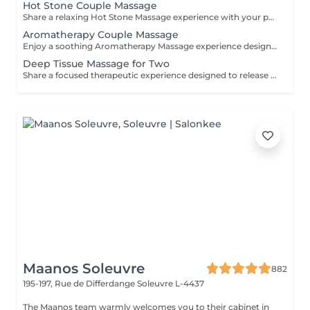
Hot Stone Couple Massage
Share a relaxing Hot Stone Massage experience with your partner, friend, or loved one. Smooth heated stones and warm oils help ease muscular tension while creating a calming and memorable wellness experience.
Aromatherapy Couple Massage
Enjoy a soothing Aromatherapy Massage experience designed for two. Carefully selected aromatic oils are combined with gentle, flowing massage techniques to create a deeply calming and enjoyable treatment. The natural fragrances help create a peaceful atmosphere, while the massage promotes relaxation and comfort. An ideal choice for couples, friends, or family members wishing to share a moment of tranquillity and well-being.
Deep Tissue Massage for Two
Share a focused therapeutic experience designed to release deep-seated tension and restore freedom of movement. Using slow, targeted pressure, this treatment works into deeper muscle layers and connective tissue, making it ideal for persistent tightness, physical strain, and active lifestyles.
Maanos Soleuvre
882
195-197, Rue de Differdange
Soleuvre L-4437
The Maanos team warmly welcomes you to their cabinet in