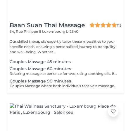
Baan Suan Thai Massage
115
34, Rue Philippe II
Luxembourg L-2340
Our skilled therapists expertly tailor these modalities to your
specific needs, ensuring a personalized journey to tranquility
and well-being. Whether...
Couples Massage 45 minutes
Couples Massage 60 minutes
Relaxing massage experience for two, using soothing oils. Both guests receive simultaneous treatments in a shared room, focusing on stress relief & comfort. *Price listed is per guest*
Couples Massage 90 minutes
Couples Massage where both individuals receive a massage simultaneously in the same room. This service is focused on relaxation and stress relief for couples. It's a practical way for partners to enjoy a massage experience together. 130 EUR per guest