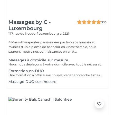
Massages by C -
335
Luxembourg
177, rue de Neudorf
Luxembourg L-2221
4 Massotherapeutes passionnées par le corps humain et
munies d'un diplôme de bachelor en kinésithérapie, nous
saurons mettre nos connaissances en anat...
Massages à domicile sur mesure
Nous nous déplaçons à votre domicile avec tout le nécessaire (table, serviettes, huile...) Déplacement à Luxembourg ville ou proche uniquement A noter que le massage durera entre 1h et 1h30 (selon votre réservation) après le temps de trajet. Ainsi si vous réservez pour 12h, prévoyez que le massage commence vers 12h30. Ce temps de trajet n'est pas facturé mais il est à prendre en compte dans le planning Merci de réserver ce service à domicile uniquement si vous souhaitez recevoir un massage dans le respect, aucune avance ou geste déplacé ne serait toléré.
Formation en DUO
Une formation à offrir à son couple, venez apprendre à masser votre conjoint/e et découvrir les secret pour un massage à la maison facile à mettre en place, à réaliser, et sans vous faire mal Programme: - La séance commencera par un massage en DUO de 45 minutes où l'on massera le plus de zones possibles pour que vous puissiez décider les quelles et quelles techniques vous préférez - Puis, sur la base de vos préférences, l'heure suivante sera dédiée à vous enseigner ces techniques à tous les 2 Ainsi, par exemple, si madame préfère le dos, alors monsieur apprendra à le lui masser, avant d'échanger les rôles Possibilité de repartir avec une table de massage pliante à installer chez vous pour 150€ Formation également possible entre amies
Massage DUO sur-mesure