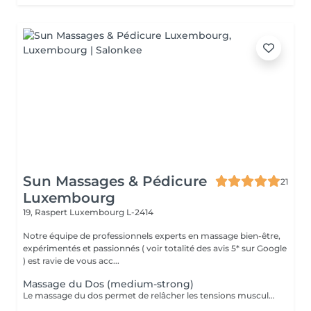
Sun Massages & Pédicure
21
Luxembourg
19, Raspert
Luxembourg L-2414
Notre équipe de professionnels experts en massage bien-être,
expérimentés et passionnés ( voir totalité des avis 5* sur Google
) est ravie de vous acc...
Massage du Dos (medium-strong)
Le massage du dos permet de relâcher les tensions musculaires au niveau de la nuque, des épaules, du trapèze, le long de la colonne vertébrale, du bas du dos et des bras. Il est ainsi entre autres indiqué pour les personnes souffrant de lombalgie, dorsalgie ou cervicalgie due à leurs positions ou mouvements de par leur profession, ou à cause de stress / nervosité, ou de courbatures suite au sport, jardinage, etc. Ce massage favorise également l'oxygénation du corps en activant la respiration et en stimulant la circulation sanguine.