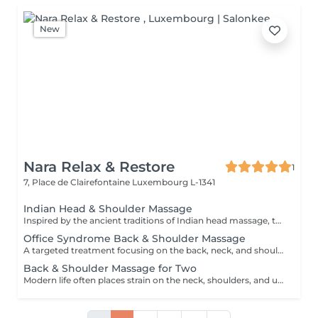
New
Nara Relax & Restore
1
7, Place de Clairefontaine
Luxembourg L-1341
Indian Head & Shoulder Massage
Inspired by the ancient traditions of Indian head massage, this deeply relaxing treatment focuses on the head, neck, shoulders, upper back, and arms. A nourishing premium argan oil is gently massaged into the scalp and hair, while targeted techniques help release tension, calm the mind, and leave both hair and scalp feeling revitalised.
Office Syndrome Back & Shoulder Massage
A targeted treatment focusing on the back, neck, and shoulders using a combination of hands, thumbs, forearms, and elbow techniques. Ideal for relieving muscular tension, stiffness, and discomfort caused by prolonged sitting, desk work, or everyday stress. This treatment helps restore comfort and improve mobility in the upper body.
Back & Shoulder Massage for Two
Modern life often places strain on the neck, shoulders, and upper back. This focused treatment uses targeted massage techniques to help release built-up tension, ease muscular stiffness, and restore comfort in the upper body. An ideal choice for two people looking to unwind together and enjoy relief from everyday stress.