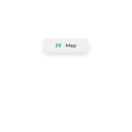
Map
Company
Support
Team
&
Careers
Information for salons
Legal