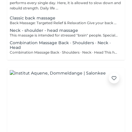
performs every single day. Here, it is allowed to slow down and
rebuild strength. Daily life ...
Classic back massage
Back Massage: Targeted Relief & Relaxation Give your back a well-deserved break: relaxing and effective massage techniques loosen, stretch, and tone problem areas in the lower back, thoracic spine, and shoulder-neck region, as well as the chest muscles. Pain, muscle tightness, and blockages can be alleviated while improving blood circulation.
Neck - shoulder - head massage
This massage is intended for stressed "brain" people. Special gripping techniques of the mobilization of the cervical spine guarantee a calming of thoughts. A remedy for stress tensions, neck pain, dizziness, posture problems, headaches and exhaustion.
Combination Massage Back · Shoulders · Neck ·
Head
Combination Massage Back · Shoulders · Neck · Head This holistic combination massage unites the powerful effects of a classical back massage with targeted techniques for the shoulders, neck, and headareas where stress and tension tend to accumulate most intensely. Flowing, deep, and mindful movements release muscular tension, stimulate circulation, and noticeably calm the nervous system. The focused work on the neck and head provides additional relief from mental fatigue, inner restlessness, and feelings of pressure. This treatment offers not only physical relief, but also a sense of spaciousness, clarity, and inner balance.