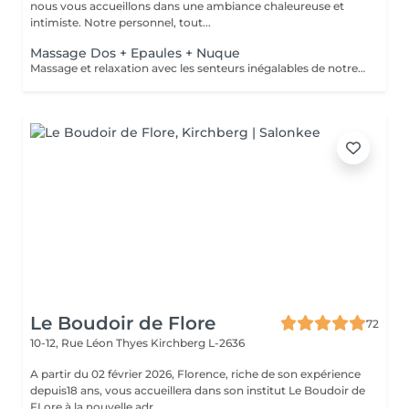
nous vous accueillons dans une ambiance chaleureuse et
intimiste. Notre personnel, tout...
Massage Dos + Epaules + Nuque
Massage et relaxation avec les senteurs inégalables de notre gamme artisane et ancestrale de 'Sultane de Saba'. Ce soin cible cette partie du corps sujette à des tensions dans notre vie quotidienne Un massage régulier éliminera ces tensions au fur à mesure et vous procurera un bien-être.
Le Boudoir de Flore
72
10-12, Rue Léon Thyes
Kirchberg L-2636
A partir du 02 février 2026, Florence, riche de son expérience
depuis18 ans, vous accueillera dans son institut Le Boudoir de
FLore à la nouvelle adr...