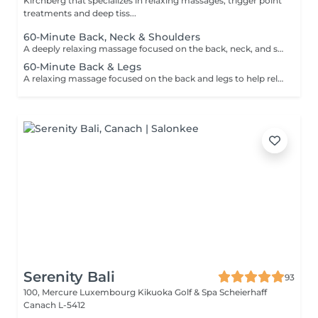
Kirchberg that specializes in relaxing massages, trigger point
treatments and deep tiss...
60-Minute Back, Neck & Shoulders
A deeply relaxing massage focused on the back, neck, and shoulders to help relieve tension, reduce stress, and promote overall wellbeing. Using smooth flowing techniques and oil, this treatment helps ease muscular tightness, calm the nervous system, and restore a sense of relaxation and balance.
60-Minute Back & Legs
A relaxing massage focused on the back and legs to help relieve muscular tension, reduce stress, and promote overall relaxation. Using smooth flowing techniques and oil, this treatment helps ease tightness, improve circulation, and leave the body feeling lighter, calmer, and refreshed.
Serenity Bali
93
100, Mercure Luxembourg Kikuoka Golf & Spa Scheierhaff
Canach L-5412