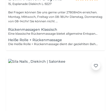
15, Esplanade
Diekirch L-9227
Bei Fragen können Sie uns gerne unter 27808404 erreichen.
Montag, Mittwoch, Freitag von 08-18Uhr Dienstag, Donnerstag
von 08-14Uhr! Sie können nicht ...
Rückenmassagen Klassisch
Eine klassische Rückenmassage bietet allgemeine Entspannung , Dehnung und Lockerung der Nacken, Schulter und Rückenmuskulatur
Heiße Rolle + Rückenmassage
Die Heiße Rolle + Rückenmassage dient der geziehlten Behandlung von Muskel und Verspannungsschmerzen. Durch die feuchte Wärme wirkt sie intensiver und lößt Atemprobleme bei Erkältung durch verschiedene Öle !