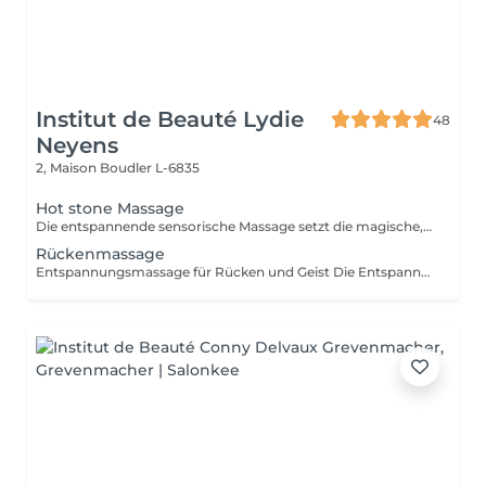
Institut de Beauté Lydie
48
Neyens
2, Maison
Boudler L-6835
Hot stone Massage
Die entspannende sensorische Massage setzt die magische, wohltuende Synergie frei, die sich entfaltet, wenn die Hände mit den warmen Steinen zusammenarbeiten. Eine Reise in tiefe mentale und muskuläre Entspannung, die beruhigt und revitalisiert. Das seit langem praktizierte Verfahren weckt unsere Sinne, fördert Vitalität und Wohlbefinden.
Rückenmassage
Entspannungsmassage für Rücken und Geist Die Entspannungsmassage mit ätherischen Ölen spricht, neben dem Lösen von körperlichen Spannungen, durch den angenehmen Duft unseren Geruchssinn an und lässt uns mit Unterstützung von sanfter Entspannungsmusik zur Ruhe finden.