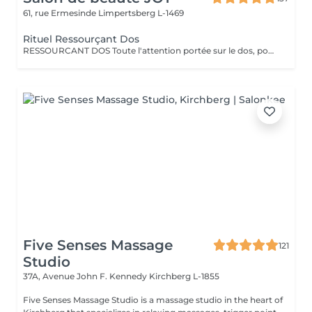
61, rue Ermesinde
Limpertsberg L-1469
Rituel Ressourçant Dos
RESSOURCANT DOS Toute l'attention portée sur le dos, pour soulager les tensions, gommer, hydrater et retrouver de la vitalité. Le rituel ressourçant dos est un rituel complet permettant un lâcher prise total, offrant un voyage olfactif pétillant grâce à la collection parfumée escale à Cuba. Procurant une sensation profonde de délassement musculaire, ce rituel complet apporte à la peau hydratation intense grâce à l'association du gommage au sucre et à la qualité de l'enveloppement professionnel ciblant toutes les zones de tensions. Le tout pratiqué à un rythme doux et enveloppant pour une détente complète.
Five Senses Massage
121
Studio
37A, Avenue John F. Kennedy
Kirchberg L-1855
Five Senses Massage Studio is a massage studio in the heart of