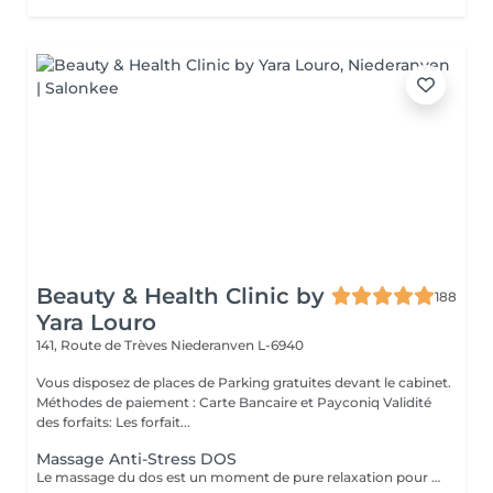
Beauty & Health Clinic by
188
Yara Louro
141, Route de Trèves
Niederanven L-6940
Vous disposez de places de Parking gratuites devant le cabinet.
Méthodes de paiement : Carte Bancaire et Payconiq Validité
des forfaits: Les forfait...
Massage Anti-Stress DOS
Le massage du dos est un moment de pure relaxation pour soulager cette zone sensible aux tensions générées par le stress et la fatigue. Ce soin relaxant favorise le lâcher-prise. Le massage commence par des mouvements de lissage (des caresses sur le dos effectuées avec la pulpe des doigts). On enchaîne ensuite avec des manuvres plus chauffantes pour travailler les muscles superficiels. Enfin, on exerce des mouvements de pétrissage, plus vifs, qui permettent de s'attaquer aux muscles profonds et de désengorger les tensions et de dénouer les nuds.