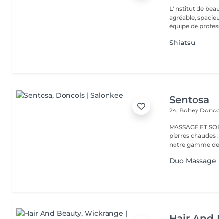
L'institut de be
agréable, spacieu
équipe de profess
Shiatsu
Sentosa
24, Bohey
Donco
MASSAGE ET SOIN Massage relaxant, énergisant, destres
pierres chaudes
notre gamme de s
Duo Massage 
Hair And 