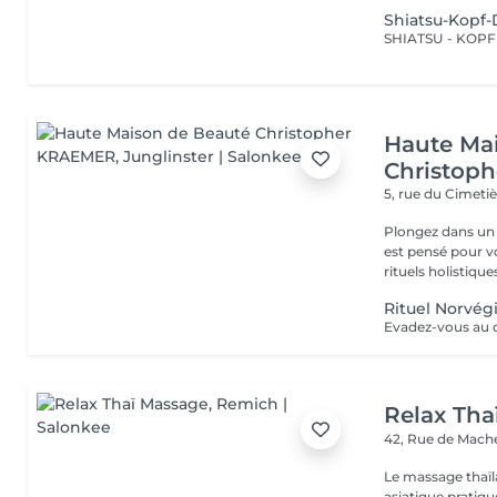
Shiatsu-Kopf
Haute Ma
Christop
5, rue du Cimeti
Plongez dans un 
est pensé pour v
rituels holistiques
Rituel Norvég
Relax Tha
42, Rue de Mach
Le massage thaïla
asiatique pratiq