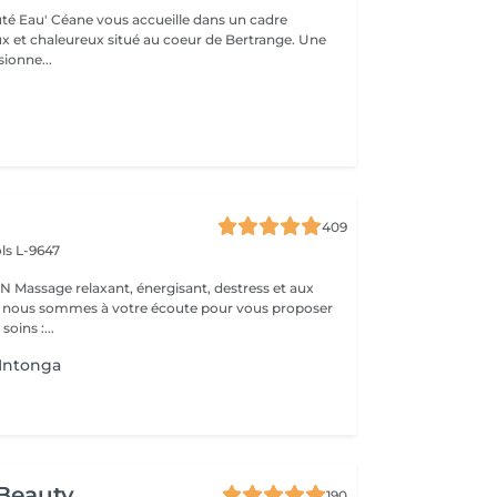
auté Eau' Céane vous accueille dans un cadre
x et chaleureux situé au coeur de Bertrange. Une
ionne...
409
ls L-9647
s et aux
 : nous sommes à votre écoute pour vous proposer
oins :...
Intonga
Beauty
190