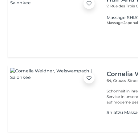
7, Rue des Trois
Massage SHI
Cornelia 
64, Gruuss-Stro
Schönheit in ihrer ganzen Vielfa
Service In unserem Friseursalon trifft traditionelles Friseurhandwerk
auf moderne Bea.
Shiatzu Mass