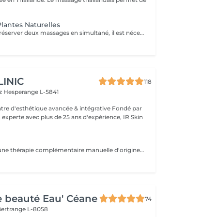
lantes Naturelles
Attention : Pour réserver deux massages en simultané, il est nécessaire de procéder à deux réservations séparées. Ajouter deux services dans une seule réservation entraînera la programmation des rendez-vous l'un après l'autre, et non en même temps. Si besoin, vous pouvez également nous contacter par téléphone au 691 603 983. Merci !
LINIC
118
tz
Hesperange L-5841
 experte avec plus de 25 ans d'expérience, IR Skin
Zen Shiatsu: est une thérapie complémentaire manuelle d'origine japonaise, proche de l'acupuncture mais sans aiguilles. C'est une forme de massage, qui équilibre le yin et le yang et stimule ainsi les forces d'autorégulation naturelles du corps. Elle se base sur les méridiens connus dans la Médecine Traditionnelle Chinoise (MTC).
de beauté Eau' Céane
74
ertrange L-8058