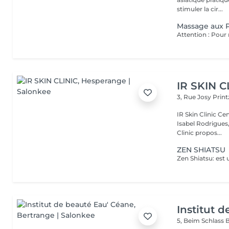
stimuler la cir...
Massage aux P
IR SKIN C
3, Rue Josy Prin
IR Skin Clinic Centre d'esthétique avancée & intégrative Fondé par
Isabel Rodrigues,
Clinic propos...
ZEN SHIATSU
Institut 
5, Beim Schlass
B