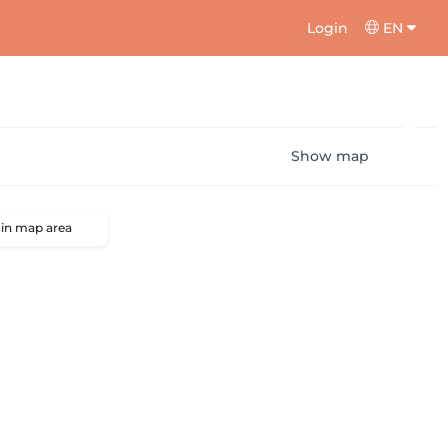
Login
EN
Show map
 in map area