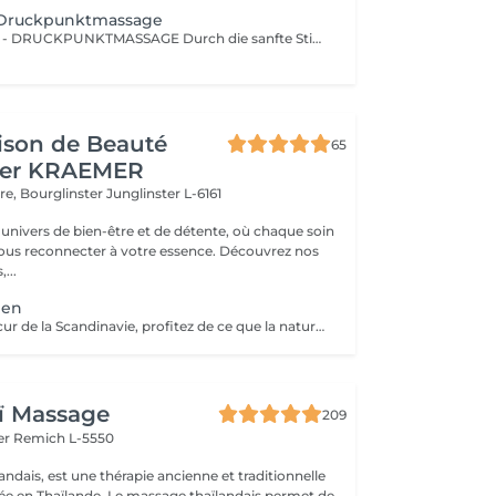
-Druckpunktmassage
SHIATSU - KOPF - DRUCKPUNKTMASSAGE Durch die sanfte Stimulation bestimmter Druckpunkte und Energiebahnen werden Blockaden gelöst und der Energiefluss im Körper wiederhergestellt.
ison de Beauté
65
her KRAEMER
ère, Bourglinster
Junglinster L-6161
univers de bien-être et de détente, où chaque soin
ous reconnecter à votre essence. Découvrez nos
,...
ien
Evadez-vous au cur de la Scandinavie, profitez de ce que la nature a, à vous offrir Une parenthèse végétale très inspirante pour déconnecter et se reconnecter Véritable moment de relaxation complète. Sauna infrarouge, Massage shiatsu, bol d'air jacquier, douche. Onction du huiles précieuses, hammam crânien et facial, bains rythmés avec méditation guidée, exercices de sophrologie, shampooing, pose de masque et massage crânien, rituel de la cascade, rinçage à l'infusion de plantes et pulvérisation d'hydrolats qui clôturent le soin. Ne comprend pas le séchage des cheveux.
ï Massage
209
er
Remich L-5550
ndais, est une thérapie ancienne et traditionnelle
uée en Thaïlande. Le massage thaïlandais permet de