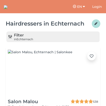
EN
Login
Hairdressers
in
Echternach
Filter
in
Echternach
Salon Malou
538