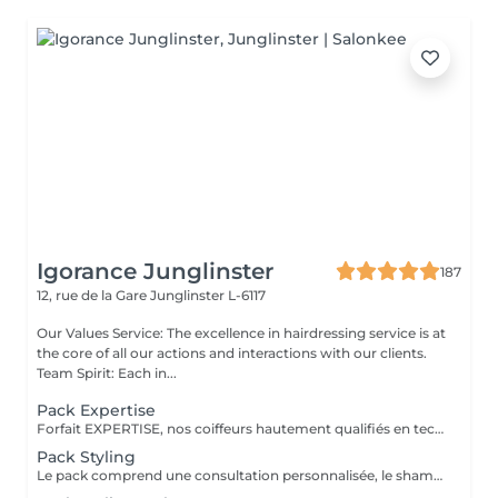
Igorance Junglinster
187
12, rue de la Gare
Junglinster L-6117
Our Values Service: The excellence in hairdressing service is at
the core of all our actions and interactions with our clients.
Team Spirit: Each in...
Pack Expertise
Forfait EXPERTISE, nos coiffeurs hautement qualifiés en technique anglo-saxonne, en formation continu et diplômés d’une académie anglaise à Paris. Vous offre une séance d’une heure avec votre coach en suivi beauté. Ce pack inclus : 1 h de prestation Un diagnostique personnalisé Shampoing spécifique Haircare Conditioner spécifique Produit de coiffage Coupe Styling Produit de finition
Pack Styling
Le pack comprend une consultation personnalisée, le shampooing et le conditionneur spécifiques REDKEN , le séchage et les produits de styling REDKEN * Tarifs à titre indicatifs à confirmer après la consultation personnalisée établit auprès de votre coiffeur/stylist/spécialiste * La direction se réserve le droit d’apporter des modifications pour le bon fonctionnement du salon