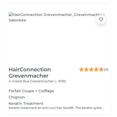
HairConnection
215
Grevenmacher
4, Grand-Rue
Grevenmacher L- 6730
Forfait Coupe + Coiffage
Chignon
Keratin Treatment
Keratin treatment an anti-curl hair facelift. The keratin system regenerates very damaged hair, they feel the energy and feeling of a new hair, shiny and strongly recovered.