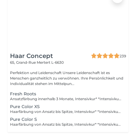
Haar Concept
239
65, Grand-Rue
Mertert L-6630
Perfektion und Leidenschaft Unsere Leidenschaft ist es
Menschen ganzheitlich zu verwöhnen. Ihre Persönlichkeit und
Individualität stehen im Mittelpun...
Fresh Roots
Ansatzfärbung innerhalb 3 Monate, Intensivkur* *Intensivkur: Versorgt das Haar mit hochkonzentrierten Pflegewirkstoffen, die tief in die Haarstruktur eindringen und Schäden gezielt reparieren
Pure Color XS
Haarfärbung von Ansatz bis Spitze, Intensivkur* *Intensivkur: Versorgt das Haar mit hochkonzentrierten Pflegewirkstoffen, die tief in die Haarstruktur eindringen und Schäden gezielt reparieren
Pure Color S
Haarfärbung von Ansatz bis Spitze, Intensivkur* *Intensivkur: Versorgt das Haar mit hochkonzentrierten Pflegewirkstoffen, die tief in die Haarstruktur eindringen und Schäden gezielt reparieren