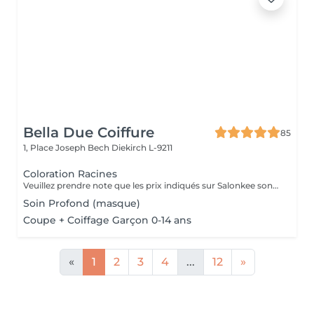
Bella Due Coiffure
85
1, Place Joseph Bech
Diekirch L-9211
Coloration Racines
Veuillez prendre note que les prix indiqués sur Salonkee sont communiqués à titre informatif et s'entendent de base. Ces derniers sont susceptibles de varier selon le diagnostic réalisé à votre arrivée au salon et l'expertise du professionnel à qui vous confiez votre beauté. Dans tous les cas, un devis précis vous sera proposé et toutes réalisations de prestations seront effectuées avec votre accord. Un grand merci d'avance pour votre compréhension. Au plaisir de vous recevoir très vite.
Soin Profond (masque)
Coupe + Coiffage Garçon 0-14 ans
«
1
2
3
4
...
12
»