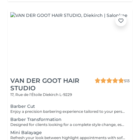
VAN DER GOOT HAIR
513
STUDIO
17, Rue de l'Étoile
Diekirch L-9229
Barber Cut
Enjoy a precision barbering experience tailored to your personal style. From sharp fades to classic cuts, every detail is carefully crafted to create a clean, confident look. Finished with professional styling to ensure your haircut looks sharp and easy to maintain.
Barber Transformation
Designed for clients looking for a complete style change, especially when transitioning from longer hair to a shorter, more structured look. Your barber will take the time to consult with you, create a tailored haircut, and guide you on how to style and maintain your new look at home.
Mini Balayage
Refresh your look between highlight appointments with soft face-framing and subtle balayage accents that brighten the face. Perfect for special occasions or when you want to add light without committing to a full highlight service. Gloss and toning are included for a luminous, beautifully blended finish.