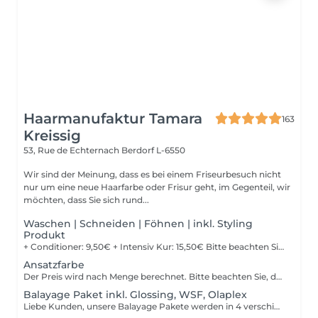
Haarmanufaktur Tamara
163
Kreissig
53, Rue de Echternach
Berdorf L-6550
Wir sind der Meinung, dass es bei einem Friseurbesuch nicht
nur um eine neue Haarfarbe oder Frisur geht, im Gegenteil, wir
möchten, dass Sie sich rund...
Waschen | Schneiden | Föhnen | inkl. Styling
Produkt
+ Conditioner: 9,50€ + Intensiv Kur: 15,50€ Bitte beachten Sie, dass bei einer falsch ausgewählten Buchungsoption keine Garantie für die Erbringung der Dienstleistung besteht. Danke für Ihr Verständnis.
Ansatzfarbe
Der Preis wird nach Menge berechnet. Bitte beachten Sie, dass bei einer falsch ausgewählten Buchungsoption keine Garantie für die Erbringung der Dienstleistung besteht. Danke für Ihr Verständnis.
Balayage Paket inkl. Glossing, WSF, Olaplex
Liebe Kunden, unsere Balayage Pakete werden in 4 verschiedene Pakete unterteilt. Diese Unterteilungen richten sich nach Haarlänge und Haardicke. Ihr könnt uns sonst bei Unklarheiten auch gerne im Salon anrufen. Paket 1 ca. Kinnlanges Haar Paket 2 ca. bis Schulter Paket 3 ca. über Schulter Paket 4 ca. halber Rücken Bitte beachten Sie, dass bei einer falsch ausgewählten Buchungsoption keine Garantie für die Erbringung der Dienstleistung besteht. Danke für Ihr Verständnis.