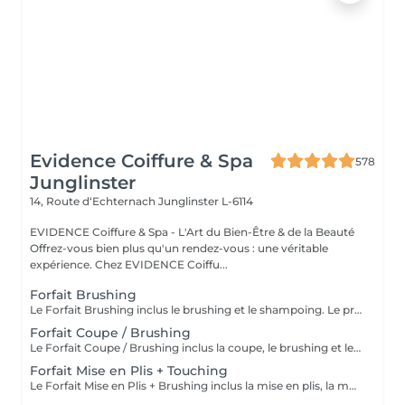
Evidence Coiffure & Spa
578
Junglinster
14, Route d‘Echternach
Junglinster L-6114
EVIDENCE Coiffure & Spa - L'Art du Bien-Être & de la Beauté
Offrez-vous bien plus qu'un rendez-vous : une véritable
expérience. Chez EVIDENCE Coiffu...
Forfait Brushing
Le Forfait Brushing inclus le brushing et le shampoing. Le prix pourra varier en fonction de la longueur des cheveux. Pour tout renseignement complémentaire, n'hésitez pas à nous appeler.
Forfait Coupe / Brushing
Le Forfait Coupe / Brushing inclus la coupe, le brushing et le shampoing. Le prix pourra varier en fonction de la longueur des cheveux. Pour tout renseignement complémentaire, n'hésitez pas à nous appeler.
Forfait Mise en Plis + Touching
Le Forfait Mise en Plis + Brushing inclus la mise en plis, la mousse et le shampoing. Le prix pourra varier en fonction de la longueur des cheveux. Pour tout renseignement complémentaire, n'hésitez pas à nous appeler.