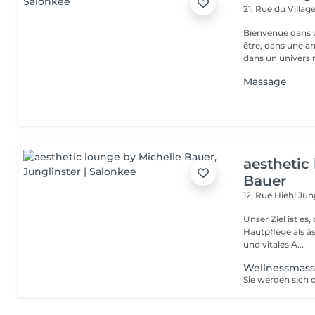
21, Rue du Villag
Bienvenue dans u
être, dans une a
dans un univers r.
Massage
aesthetic
Bauer
12, Rue Hiehl
Jung
Unser Ziel ist e
Hautpflege als ä
und vitales A...
Wellnessmas