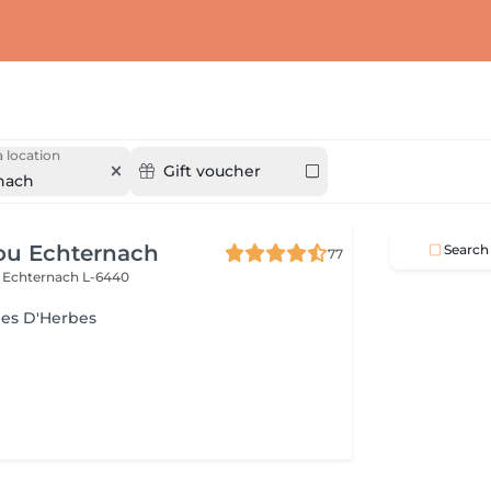
 location
Gift voucher
nach
ou Echternach
Search
77
e
Echternach L-6440
es D'Herbes