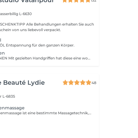
studio Vatanpour
132
sserbillig L-6630
SCHENKTIPP Alle Behandlungen erhalten Sie auch
chein von uns liebevoll verpackt.
l
L Entspannung für den ganzen Körper.
nen
FUSSREFLEXZONEN Mit gezielten Handgriffen hat diese eine wohltuende Wirkung. Ob gestresst, müde oder einfach nur ein langer Tag in hohen Schuhen.
de Beauté Lydie
48
r L-6835
nenmassage
Die Fußreflexzonenmassage ist eine bestimmte Massagetechnik, bei der man spezielle Bereiche der Fußsohle die sogenannten Fußreflexzonen massiert. Örtlich verbessert dies die Durchblutung des Fußes. Erdung, Wohlbefinden, Lebensqualität: Die Füße - unsere Wurzeln - zeigen wie und wo wir stehen. Ziel der Reflexzonenmassage ist es, den Körper ins Gleichgewicht zu bringen und Selbstheilungskräfte zu mobilisieren. Anwendungsbeispiele: Stress, Erschöpfung, Burnout, Verdauungsprobleme, Kopfschmerzen.