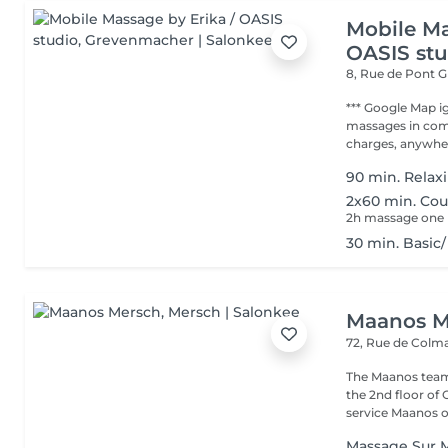
Mobile Ma
OASIS stu
8, Rue de Pont
*** Google Map ignore Addr
massages in com
charges, anywher
90 min. Relax
2x60 min. Co
2h massage one 
30 min. Basic
Maanos M
72, Rue de Colm
The Maanos team
the 2nd floor of
service Maanos of
Massage Sur M