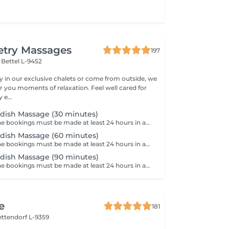
etry Massages
197
l
Bettel L-9452
 in our exclusive chalets or come from outside, we
er you moments of relaxation. Feel well cared for
e...
edish Massage (30 minutes)
Attention: - Online bookings must be made at least 24 hours in advance. - If you would like to book a massage at short notice (less than 24 hours in advance), please call +49 173 390 20 62. - If you have to cancel the massage, we kindly ask you to do so at least 24 hours in advance, otherwise we will have to charge 70% of the price of the massage. - Employees and times can be adjusted if necessary, after consultation with you. The classic or Swedish massage is probably the best known and also the most common form of massage. It primarily serves as a prophylaxis against tension and hardening of the musculature. The massage has a circulation-promoting, vitalising and regenerating effect.
edish Massage (60 minutes)
Attention: - Online bookings must be made at least 24 hours in advance. - If you would like to book a massage at short notice (less than 24 hours in advance), please call +49 173 390 20 62. - If you have to cancel the massage, we kindly ask you to do so at least 24 hours in advance, otherwise we will have to charge 70% of the price of the massage. - Employees and times can be adjusted if necessary, after consultation with you. The classic or Swedish massage is probably the best known and also the most common form of massage. It primarily serves as a prophylaxis against tension and hardening of the musculature. The massage has a circulation-promoting, vitalising and regenerating effect.
edish Massage (90 minutes)
Attention: - Online bookings must be made at least 24 hours in advance. - If you would like to book a massage at short notice (less than 24 hours in advance), please call +49 173 390 20 62. - If you have to cancel the massage, we kindly ask you to do so at least 24 hours in advance, otherwise we will have to charge 70% of the price of the massage. - Employees and times can be adjusted if necessary, after consultation with you. The classic or Swedish massage is probably the best known and also the most common form of massage. It primarily serves as a prophylaxis against tension and hardening of the musculature. The massage has a circulation-promoting, vitalising and regenerating effect.
e
181
ettendorf L-9359