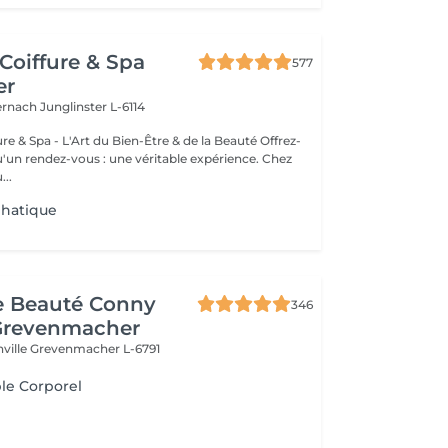
Coiffure & Spa
577
er
ternach
Junglinster L-6114
& Spa - L'Art du Bien-Être & de la Beauté Offrez-
un rendez-vous : une véritable expérience. Chez
..
hatique
de Beauté Conny
346
Grevenmacher
nville
Grevenmacher L-6791
le Corporel