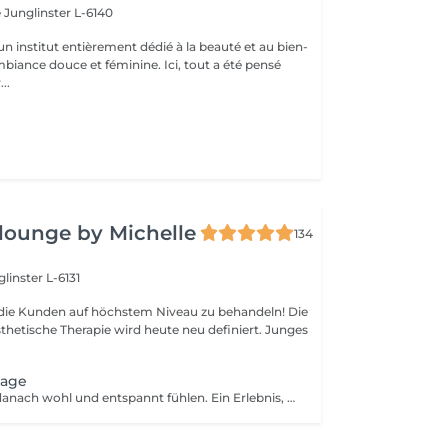
e
Junglinster L-6140
n institut entièrement dédié à la beauté et au bien-
mbiance douce et féminine. Ici, tout a été pensé
..
 lounge by Michelle
134
linster L-6131
s, die Kunden auf höchstem Niveau zu behandeln! Die
sthetische Therapie wird heute neu definiert. Junges
sage
Sie werden sich danach wohl und entspannt fühlen. Ein Erlebnis, das alle Sinne anspricht!