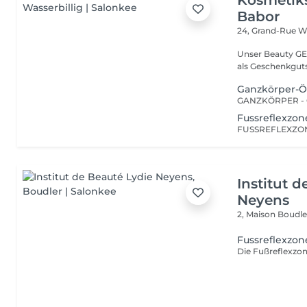
Kosmetik
Babor
24, Grand-Rue
Wa
Unser Beauty GE
als Geschenkguts
Ganzkörper-Ö
GANZKÖRPER - Ö
Fussreflexzo
Institut 
Neyens
2, Maison
Boudle
Fussreflexzo