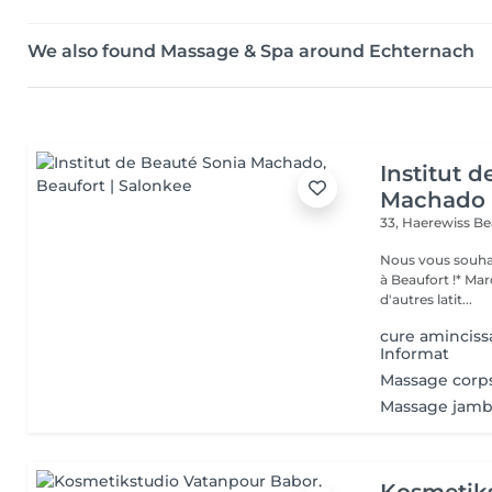
We also found Massage & Spa around Echternach
Institut 
Machado
33, Haerewiss
Be
Nous vous souhait
à Beaufort !* Marquer une pause beauté et bien-être, partir sous
d'autres latit...
cure aminciss
Informat
Massage corp
Massage jamb