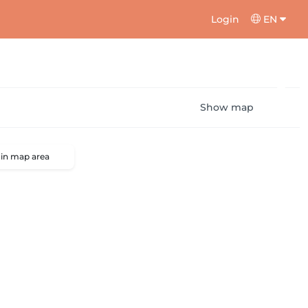
Login
EN
Show map
 in map area