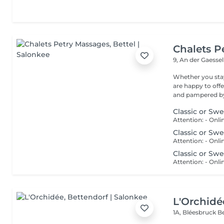
Chalets P
9, An der Gaesse
Whether you stay
are happy to off
and pampered by 
Classic or Sw
Classic or Sw
Classic or Sw
L'Orchidé
1A, Bléesbruck
B