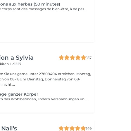
ons aux herbes (50 minutes)
Nos massages de corps sont des massages de bien-être, à ne pas confondre avec les massages médicaux.
on a Sylvia
157
kirch L-9227
n Sie uns gerne unter 27808404 erreichen. Montag,
ag von 08-18Uhr Dienstag, Donnerstag von 08-
nen nicht ...
ge ganzer Körper
Aromaöle steigern das Wohlbefinden, lindern Verspannungen und Schmerzen, Stimulieren die Sinne
Nail's
149