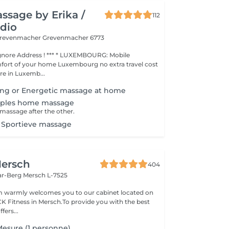
ssage by Erika /
112
dio
 Grevenmacher
Grevenmacher 6773
ess ! *** * LUXEMBOURG: Mobile
fort of your home Luxembourg no extra travel cost
e in Luxemb...
ing or Energetic massage at home
uples home massage
massage after the other.
/ Sportieve massage
ersch
404
ar-Berg
Mersch L-7525
 warmly welcomes you to our cabinet located on
 CK Fitness in Mersch.To provide you with the best
fers...
esure (1 personne)