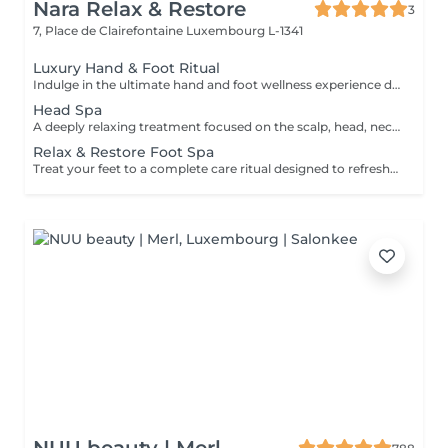
Nara Relax & Restore
3
7, Place de Clairefontaine
Luxembourg L-1341
Luxury Hand & Foot Ritual
Indulge in the ultimate hand and foot wellness experience designed to leave your skin feeling soft, nourished, and beautifully refreshed. Foot Treatment (45 min) Foot Spa Foot Scrub Foot Massage Warm Paraffin Treatment Hand Treatment (30 min) Hand Scrub Hand Massage Warm Paraffin Treatment This luxurious treatment combines exfoliation, massage, and the soothing warmth of paraffin to soften the skin, promote relaxation, and provide lasting comfort for tired hands and feet.
Head Spa
A deeply relaxing treatment focused on the scalp, head, neck, and overall well-being. Gentle massage techniques help relieve tension, stimulate circulation, and promote a soothing sense of relaxation while nourishing the scalp and hair. The treatment includes a relaxing scalp massage, hair wash, and blow dry. Ideal for reducing stress, easing tension, and enjoying a moment of complete relaxation.
Relax & Restore Foot Spa
Treat your feet to a complete care ritual designed to refresh, soften, and restore comfort. This treatment combines a soothing foot soak, exfoliating scrub, nourishing mask, paraffin treatment, and relaxing foot massage to leave your feet feeling smooth, refreshed, and revitalised. Ideal for tired feet in need of extra care and attention.