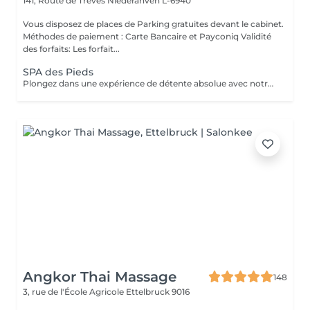
141, Route de Trèves
Niederanven L-6940
Vous disposez de places de Parking gratuites devant le cabinet.
Méthodes de paiement : Carte Bancaire et Payconiq Validité
des forfaits: Les forfait...
SPA des Pieds
Plongez dans une expérience de détente absolue avec notre Spa des Pieds, un rituel d'exception dédié au bien-être et à l'élégance. Vos pieds sont délicatement immergés dans un bain sensoriel enrichi en sels précieux et actifs relaxants, favorisant la détente profonde et la revitalisation. Le soin se poursuit par une exfoliation raffinée qui révèle une peau douce et soyeuse, suivie d'un massage expert aux gestes lents et enveloppants, libérant les tensions et rééquilibrant les énergies. Véritable moment de luxe et de sérénité, ce soin procure une sensation de légèreté durable et un confort absolu.
Angkor Thai Massage
148
3, rue de l'École Agricole
Ettelbruck 9016