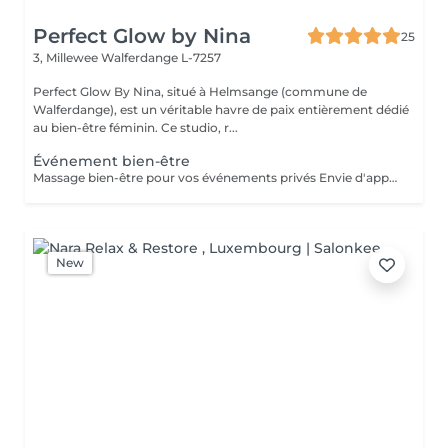
Perfect Glow by Nina
25
3, Millewee
Walferdange L-7257
Perfect Glow By Nina, situé à Helmsange (commune de
Walferdange), est un véritable havre de paix entièrement dédié
au bien-être féminin. Ce studio, r...
Événement bien-être
Massage bien-être pour vos événements privés Envie d'apporter une touche de détente et d'originalité à votre événement ? Je propose des séances de massage bien-être lors de vos événements privés, dans une ambiance conviviale et relaxante. Idéal pour : Enterrement de vie de jeune fille (EVJF) Anniversaire Baby shower Journée entre amies Brunch bien-être Soirée privée Événement d'entreprise ou journée bien-être Toute autre occasion spéciale Chaque prestation est adaptée à votre événement et à vos envies, afin d'offrir à vos invités un véritable moment de relaxation. Pour connaître les formules disponibles, les tarifs ou obtenir un devis personnalisé, n'hésitez pas à me contacter.
New