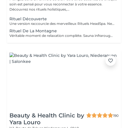
soin est pensé pour vous reconnecter à votre essence.
Découvrez nos rituels holistiques,...
Rituel Découverte
Une version raccourcie des merveilleux Rituels HeadSpa. Ne comprend pas : sauna + Douche, Bol d'air Jacquier et Fauteuil massant Shiatsu. Le soin comprend : Application d'huiles précieuses, hammam de la tête, bains rythmés avec méditation guidée, shampooing, massage crânien 20 min, cascade, rinçage avec une infusion Biologique, pulvérisation faciale Cette prestation ne comprend pas le coiffage. Veuillez préciser en note lors de la prise de rendez-vous, quel rituel vous souhaitez faire en version découverte (Montagne, Fleurs, Norvégien, Marin ou Méditerranéen )
Rituel De La Montagne
Véritable moment de relaxation complète. Sauna infrarouge, Massage shiatsu, bol d'air jacquier, douche. Onction du huiles précieuses, hammam crânien et facial, bains rythmés avec méditation guidée, exercices de sophrologie, shampooing, pose de masque et massage crânien, rituel de la cascade, rinçage à l'infusion de plantes qui clôture le soin. Ne comprend pas le séchage des cheveux.
Beauty & Health Clinic by
190
Yara Louro