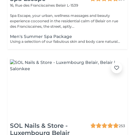
16, Rue des Franciscaines
Belair L-1539
Spa Escape, your urban, wellness massages and beauty
experience cocooned in the residential calm of Belair on rue
des Franciscaines, the street, aptly...
Men's Summer Spa Package
Using a selection of our fabulous skin and body care natural and organic products, we provide you with a Kanzu foot bath and massage while you sip on a thyme and cucumber Sparkling Water concoction (optional). Then feel the tension and stress melt away from your face, neck, shoulders and scalp as you lay back and experience an upper body massage followed by an intoxicating, hot-towel face treatment ending with a calming hair and scalp massage.
SOL Nails & Store -
253
Luxembourg Belair