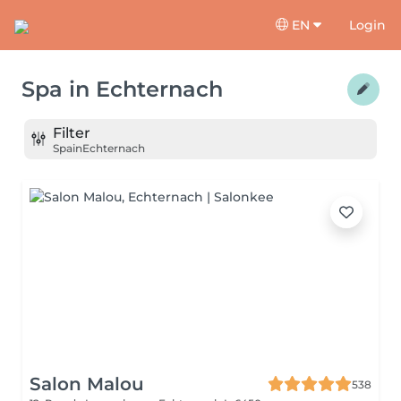
EN
Login
Spa
in
Echternach
Filter
Spa
in
Echternach
Salon Malou
538