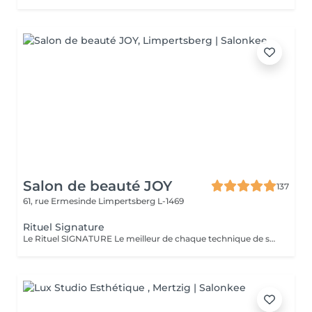
Salon de beauté JOY
137
61, rue Ermesinde
Limpertsberg L-1469
Rituel Signature
Le Rituel SIGNATURE Le meilleur de chaque technique de soin pour apporter un profond bien-être à l'ensemble du corps. Textures et fragrances personnalisées, un soin façonné sur-mesure. Le rituel signature est un soin très complet qui apporte à la peau une hydratation intense grâce au gommage modelant, associé à un large choix d'essences d'estime utilisé lors d'un modelage relaxant aux mouvements lents, fluides, enveloppants et harmonieux. Il procure une détente profonde et surtout une harmonisation globale de tout l'être.