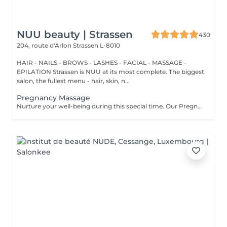
NUU beauty | Strassen
430
204, route d'Arlon
Strassen L-8010
HAIR - NAILS - BROWS - LASHES - FACIAL - MASSAGE -
EPILATION Strassen is NUU at its most complete. The biggest
salon, the fullest menu - hair, skin, n...
Pregnancy Massage
Nurture your well-being during this special time. Our Pregnancy Massage is a gentle, relaxing treatment designed to reduce muscle tension, improve circulation, and ease discomfort commonly experienced during pregnancy. Soft, flowing techniques and comfortable side-lying positioning provide deep relaxation without placing pressure on the abdomen. Hypoallergenic, unscented oils are used to care for sensitive skin and maintain comfort throughout the session. This massage helps relieve tension in the lower back and shoulders, reduces swelling and heaviness in the legs, improves overall circulation, and promotes a sense of ease and balance in the body. This treatment is performed only with the approval of your doctor.