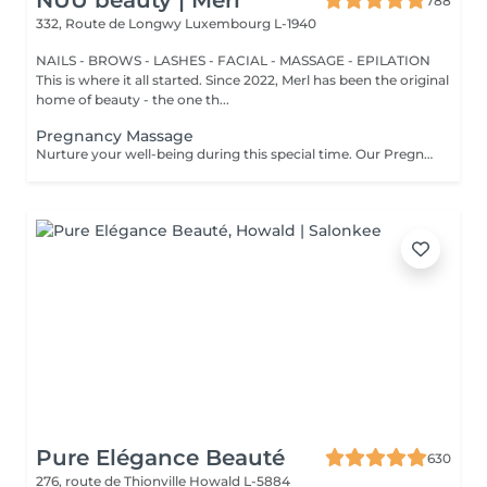
NUU beauty | Merl
788
332, Route de Longwy
Luxembourg L-1940
NAILS - BROWS - LASHES - FACIAL - MASSAGE - EPILATION
This is where it all started. Since 2022, Merl has been the original
home of beauty - the one th...
Pregnancy Massage
Nurture your well-being during this special time. Our Pregnancy Massage is a gentle, relaxing treatment designed to reduce muscle tension, improve circulation, and ease discomfort commonly experienced during pregnancy. Soft, flowing techniques and comfortable side-lying positioning provide deep relaxation without placing pressure on the abdomen. Hypoallergenic, unscented oils are used to care for sensitive skin and maintain comfort throughout the session. This massage helps relieve tension in the lower back and shoulders, reduces swelling and heaviness in the legs, improves overall circulation, and promotes a sense of ease and balance in the body. This treatment is performed only with the approval of your doctor.
Pure Elégance Beauté
630
276, route de Thionville
Howald L-5884