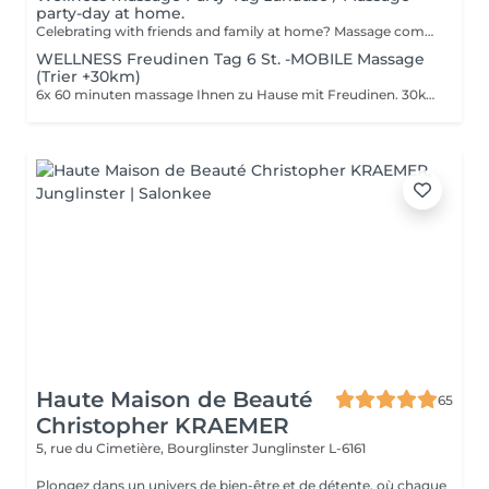
party-day at home.
Celebrating with friends and family at home? Massage compliments your special day. Maximum 8 person/60 min massage/ 60 euros pp.
WELLNESS Freudinen Tag 6 St. -MOBILE Massage
(Trier +30km)
6x 60 minuten massage Ihnen zu Hause mit Freudinen. 30km rum Trier.
Haute Maison de Beauté
65
Christopher KRAEMER
5, rue du Cimetière, Bourglinster
Junglinster L-6161
Plongez dans un univers de bien-être et de détente, où chaque