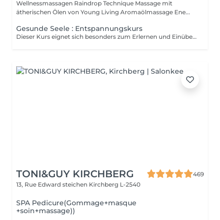
Wellnessmassagen Raindrop Technique Massage mit
ätherischen Ölen von Young Living Aromaölmassage Ene...
Gesunde Seele : Entspannungskurs
Dieser Kurs eignet sich besonders zum Erlernen und Einüben des AUTOGENEN TRAININGS und der Inhalt der einzelnen Sitzungen kann jederzeit an die Bedürfnisse der Gruppe angepasst werden. Ich werde dir auch zeigen wie du am besten im Alltag mit Stress umgehen kannst und zeige dir auch verschiedene andere Entspannungstechniken. Ich werde Dir auch verschiedene ätherische Öle vorstellen welche du gut in dein entspanntes Leben integrieren kannst. Beteiligung : 9 Abende zu einem Pauschalpreis von 200 Euros (inkl. Kursmanuskript) Nur buchbar über den Shop auf der Internetseite www.shanti-relax.lu
TONI&GUY KIRCHBERG
469
13, Rue Edward steichen
Kirchberg L-2540
SPA Pedicure(Gommage+masque
+soin+massage))