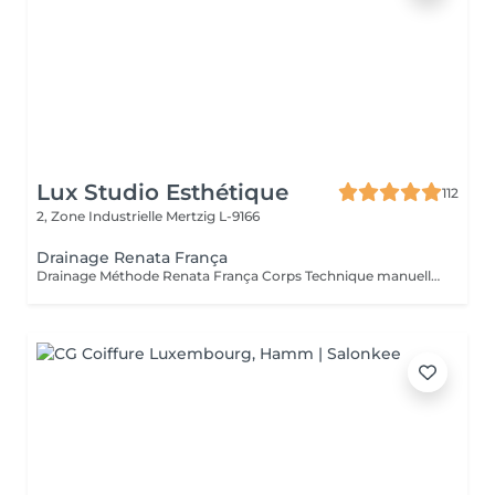
Lux Studio Esthétique
112
2, Zone Industrielle
Mertzig L-9166
Drainage Renata França
Drainage Méthode Renata França Corps Technique manuelle brésilienne reconnue pour ses résultats immédiats. Grâce à des manuvres fermes et rythmées, ce soin stimule le système lymphatique, aide à éliminer les toxines et réduit la rétention d'eau. Bienfaits : Jambes légères dès la première séance Réduction des gonflements Silhouette visiblement affinée Sensation de bien-être et de légèreté Idéal en cure pour des résultats durables. Miracle Touch Visage Métode Renata França Soin facial drainant et remodelant offrant un effet lifting naturel immédiat. Il décongestionne le visage, réduit les poches et redonne éclat et fraîcheur à la peau. Bienfaits : Réduction des poches et cernes Visage plus lumineux et reposé Effet liftant naturel Détente profonde Parfait avant un événement ou en cure régulière.