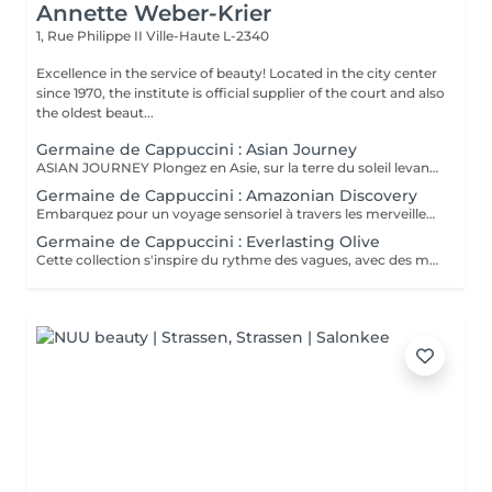
Annette Weber-Krier
1, Rue Philippe II
Ville-Haute L-2340
Excellence in the service of beauty! Located in the city center
since 1970, the institute is official supplier of the court and also
the oldest beaut...
Germaine de Cappuccini : Asian Journey
ASIAN JOURNEY Plongez en Asie, sur la terre du soleil levant, où chaque détail est conçu pour offrir harmonie et équilibre grâce à des soins exclusifs qui capturent l'esprit zen des anciens rituels japonais, infusés avec l'essence culturelle et cérémonielle du thé. La collection présente un parfum neuro-scientifiquement prouvé qui favorise l'harmonie et l'équilibre entre le corps et l'esprit. Des notes lactées enveloppantes s'associent à des bois crémeux sophistiqués et à des fruits exotiques. ACTIMOOD PROGRAM® : WELLBEINGMATCHA RENEWAL EXFOLIATION POUR LE CORPS Rituel d'exfoliation conçu pour révéler une peau douce et radieuse. Une formule exclusive à effet antioxydant qui enveloppe le corps d'une étreinte nourrissante et transformatrice. La caresse de sa texture gel extraordinaire permet une exfoliation aussi efficace qu'agréable. SERENITY SANCTUARY MASSAGE CORPOREL Inspiré du Shiatsu, une technique millénaire originaire du Japon, ce massage à effet relaxant vise à harmoniser le rythme naturel du corps en travaillant les méridiens énergétiques. La texture douce du lait de massage facilite le traitement, garantissant une glisse douce et agréable, tout en vous plongeant dans une atmosphère de profonde sérénité. ZEN CEREMONY RITUEL Conçu pour harmoniser le corps et l'esprit, ce rituel corporel associe la préparation et le soin de la peau à la philosophie orientale de l'équilibre holistique. Inspiré par le travail des méridiens énergétiques, il favorise un sentiment de bien-être total et profond.
Germaine de Cappuccini : Amazonian Discovery
Embarquez pour un voyage sensoriel à travers les merveilles de l'Amérique du Sud, où chaque soin capture la richesse de ses paysages et vous invite à découvrir ses ingrédients exotiques, récoltés de manière durable. La collection présente un parfum neuro-scientifiquement prouvé qui aide à augmenter la sensation d'énergie avec une combinaison de fruits tropicaux épicés. ACTIMOOD PROGRAM® : ENERGY VIVID AWAKENING-SOIN VISAGE Inspirée des secrets de beauté de l'Amazonie, cette expérience sensorielle associe une sélection minutieuse d'ingrédients exotiques qui réveillent la vitalité du visage. Dès les premiers instants, le rituel cérémoniel oriente les sens vers un paradis de calme et de sérénité, de connexion avec la nature, tandis que la peau vibre et se transforme.BIENFAITS Soin de la peau, douceur et hydratation* intense. Rajeunissement et amélioration de la texture de la peau. Le soin apporte une sensation de calme et de détente qui combat le stress. VITALITY RENEWAL-EXFOLIATION CORPORELLE Rituel d'exfoliation conçu pour révéler une peau douce et radieuse. Grâce à une synergie d'ingrédients de la plus haute qualité combinée à une technique évocatrice, ce beurre à la texture fondante ne renouvelle pas seulement la peau, mais procure également une sensation de revitalisation de l'âme. BLOOM SENSATION-MASSAGE CORPOREL Inspiré du massage holistique et énergétique « Lomi Lomi », ce nectar à base gélifiée se transforme en une huile luxueuse au contact de la peau, idéale pour être travaillée avec les mains et les avant-bras tout en enveloppant les sens d'une aura de bien-être total. VIBRANT REBIRTH-RITUEL Conçu pour harmoniser le corps et l'esprit, ce rituel corporel offre une expérience complète de soin et de préparation de la peau. Grâce à l'énergie vibrante de la nature, il favorise un profond sentiment de renaissance et d'éveil d'une nouvelle vitalité de la peau. RAINFOREST HARMONY-RITUEL Inspirés par l'étreinte de la Terre Mère, les savoirs anciens se mêlent à des techniques innovantes, créant une mosaïque de soins qui enveloppent le corps et l'esprit. Un rituel transformateur qui associe un soin du visage revitalisant à un massage énergisant, garantissant une expérience d'harmonie et de bien-être.
Germaine de Cappuccini : Everlasting Olive
Cette collection s'inspire du rythme des vagues, avec des mouvements longs et fluides qui imitent le rythme de la mer touchant le rivage. Chaque mouvement s'adapte au corps dans des mouvements ondulants, créant une expérience sensorielle profonde qui : Réduit le stress et libère les tensions musculaires. L'apport en oxygène s'améliore et les tissus sont revitalisés.