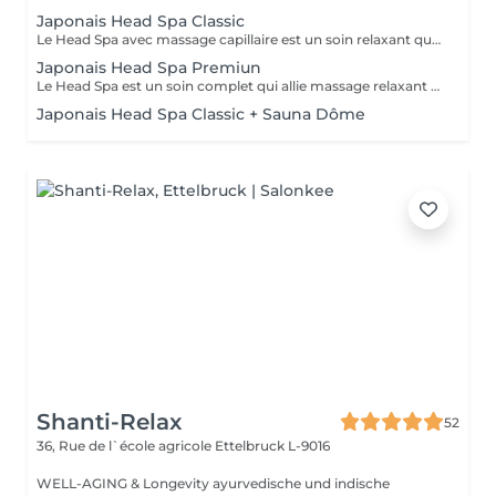
Japonais Head Spa Classic
Le Head Spa avec massage capillaire est un soin relaxant qui se concentre sur le bien-être du cuir chevelu et des cheveux. Le massage améliore la circulation sanguine, soulage les tensions, stimule la croissance des cheveux et procure une sensation de détente profonde. Idéal pour ceux qui cherchent à réduire le stress et à prendre soin de la santé capillaire de manière naturelle et efficace. La durée du service est personnalisée en fonction des besoins de chaque cliente, incluant la préparation, le soin, la désinstallation, un moment de détente autour d'un thé et le séchage des cheveux.
Japonais Head Spa Premiun
Le Head Spa est un soin complet qui allie massage relaxant et nettoyage de la peau, offrant un moment de bien-être et de renouveau. Le massage du cuir chevelu soulage les tensions, améliore la circulation sanguine et stimule la croissance des cheveux, tandis que le nettoyage de la peau élimine les impuretés, apportant fraîcheur et éclat. Idéal pour ceux qui recherchent un soulagement du stress, une revitalisation et des soins pour le corps et le visage. La durée du service est personnalisée en fonction des besoins de chaque cliente, incluant la préparation, le soin, la désinstallation, un moment de détente autour d'un thé et le séchage des cheveux.
Japonais Head Spa Classic + Sauna Dôme
Shanti-Relax
52
36, Rue de l`école agricole
Ettelbruck L-9016
WELL-AGING & Longevity ayurvedische und indische