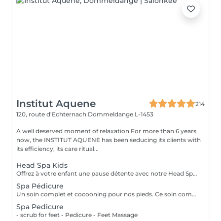
Institut Aquene
214
120, route d'Echternach
Dommeldange L-1453
A well deserved moment of relaxation For more than 6 years
now, the INSTITUT AQUENE has been seducing its clients with
its efficiency, its care ritual...
Head Spa Kids
Offrez à votre enfant une pause détente avec notre Head Spa Kids, un soin de 30 min spécialement conçu pour les jeunes de 10 à 13 ans. Ce rituel doux et apaisant prend soin de leur cuir chevelu tout en leur offrant un moment de relaxation adapté à leur âge. Ce soin comprend - Nettoyage délicat: Un lavage doux adapté aux cheveux et cuir chevelu des enfants. - Massage relaxant: Une gestuelle apaisante pour favoriser la détente et stimuler la microcirculation. - Hydratation légère: des produits respectueux, spécialement choisis pour nourrir et protéger leurs cheveux. Un sèche cheveux et des brosses sont mis à sa disposition pour que votre enfant ne sorte pas avec la tête mouillée
Spa Pédicure
Un soin complet et cocooning pour nos pieds. Ce soin comprend: - Un gommage - Une pédicure afin de soigner les ongles et les callosités des pieds - un massage (plus long que dans nos simple prestations de pédicure)
Spa Pedicure
- scrub for feet - Pedicure - Feet Massage