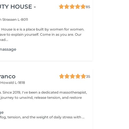
TY HOUSE -
85
on
Strassen L-8011
y House is e is a place built by women for women.
ve to explain yourself. Come in as you are. Our
ad...
massage
ranco
35
s
Howald L-1818
apist,
 journey to unwind, release tension, and restore
ge
Let go of mental fog, tension, and the weight of daily stress with the Cranial Clarity Ritual calming head massage designed to clear your mind and soothe your nervous system. Through gentle pressure, intuitive touch, and mindful pacing, this ritual helps release built-up tension in the scalp, jaw, temples, and neck while encouraging deep mental stillness. This treatment is perfect for those seeking relief from headaches, mental fatigue, or emotional overload. Leave feeling lighter, clearer, and more groundedwith a renewed sense of mental space and inner serenity. For further questions please contact us.