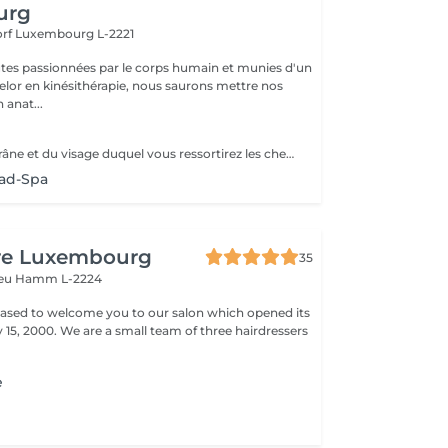
urg
orf
Luxembourg L-2221
tes passionnées par le corps humain et munies d'un
lor en kinésithérapie, nous saurons mettre nos
 anat...
Le massage du crâne et du visage duquel vous ressortirez les cheveux propres. Association de l'utilisation du massage, de l'eau et de la vapeur afin de vous garantir une séance vraiment relaxante. Utilisation de l'huile essentielle adaptée à votre cuir chevelu après analyse. Contre-indications : Extentions, tissages et tresses plaquées. Attendre 72h après une coloration. Accord médical nécéssaire en cas de chimiothérapie/rémission. Merci de nous informer en cas de grossesse ou allaitement afin d'adapter les produits utilisés.
ad-Spa
ure Luxembourg
35
veu
Hamm L-2224
leased to welcome you to our salon which opened its
team of three hairdressers
e