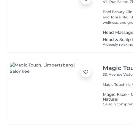
44, Rue Sainte-Z
Boni Beauty Clinic Founded by husband-and-wife team Ire
and Toni Blliku, 
wellness, and gr
Head Massag
Head & Scalp 
Magic To
33, Avenue Vict
Magic Touch ( 
Magic Face - 
Naturel