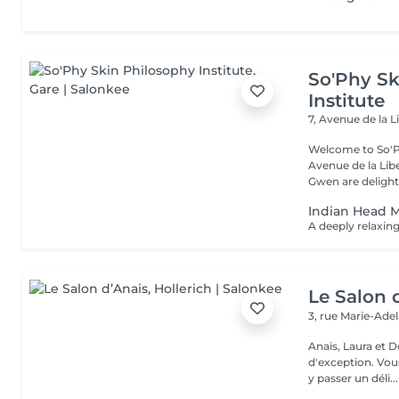
So'Phy Sk
Institute
7, Avenue de la L
Welcome to So'Ph
Avenue de la Liberté in Luxem
Gwen are delight
Indian Head 
Le Salon 
3, rue Marie-Ade
Anais, Laura et D
d'exception. Vous serez accueillis dans un cadre raffiné et feutré pour
y passer un déli...