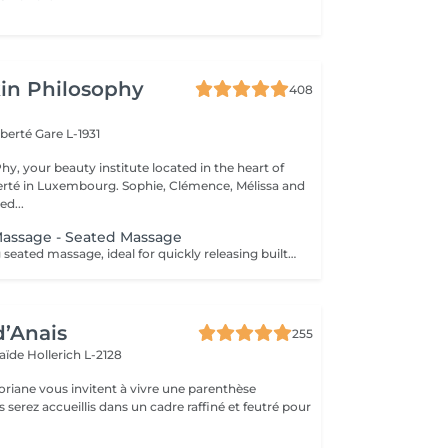
in Philosophy
408
iberté
Gare L-1931
y, your beauty institute located in the heart of
bourg. Sophie, Clémence, Mélissa and
ed...
Massage - Seated Massage
A deeply relaxing seated massage, ideal for quickly releasing built-up tension. Inspired by Ayurvedic techniques, this treatment focuses on the upper back, shoulders, neck and scalp to relieve muscular tension and calm the nervous system. Through targeted movements, it provides an immediate feeling of lightness, promotes mental relaxation and improves overall rest. An ideal treatment for a quick and effective break, helping you release pressure and restore a sense of calm and balance.
d’Anais
255
laïde
Hollerich L-2128
oriane vous invitent à vivre une parenthèse