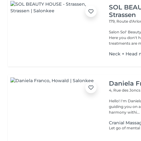
SOL BEAU
Strassen
179, Route d'Arl
Salon Sol' Beaut
Here you don't ha
treatments are m
Neck + Head 
Daniela F
4, Rue des Jonc
Hello! I'm Daniela. Since 2019, I've been a dedicated massother
guiding you on a
harmony withi...
Cranial Massa