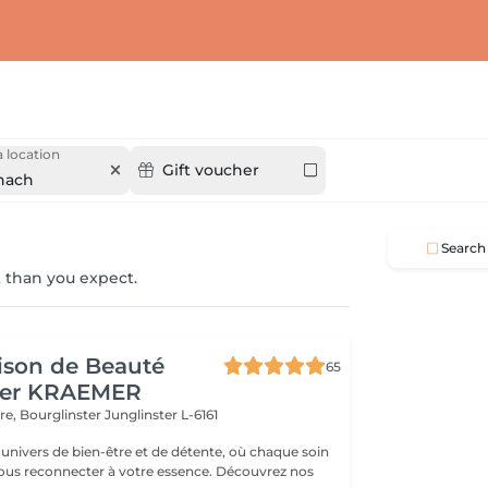
 location
Gift voucher
nach
Search
 than you expect.
ison de Beauté
65
her KRAEMER
ère, Bourglinster
Junglinster L-6161
univers de bien-être et de détente, où chaque soin
ous reconnecter à votre essence. Découvrez nos