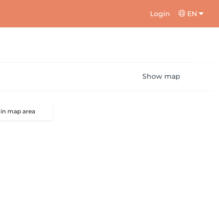
Login
EN
Show map
 in map area