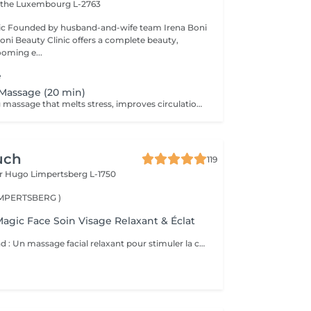
ithe
Luxembourg L-2763
na Boni
Boni Beauty Clinic offers a complete beauty,
ooming e...
e
Massage (20 min)
A deeply relaxing massage that melts stress, improves circulation, and leaves you recharged and focused. Indulge in luxury, even on your lunch break. Quick, effective treatments designed to refresh your face, mind, and mood all within 30 to 60 minutes. Ideal for: Professionals, busy moms, and anyone seeking a touch of luxury between meetings. Available weekdays from 11:30 to 14:30
uch
119
or Hugo
Limpertsberg L-1750
LIMPERTSBERG )
Magic Face Soin Visage Relaxant & Éclat
Ce soin comprend : Un massage facial relaxant pour stimuler la circulation sanguine, détendre les traits du visage et favoriser l'éclat naturel de la peau. Une exfoliation douce pour éliminer les cellules mortes et affiner le grain de peau. Une hydratation profonde pour nourrir et revitaliser la peau. Un masque à l'argile adapté à votre peau pour purifier, apaiser et redonner de l'éclat au teint. Les bienfaits : Peau plus douce et lumineuse Teint frais et éclatant Réduction des signes de fatigue Sensation profonde de détente et de bien-être Amélioration de la circulation et de l'oxygénation de la peau Prenez un moment pour vous et laissez votre peau retrouver tout son éclat naturel.