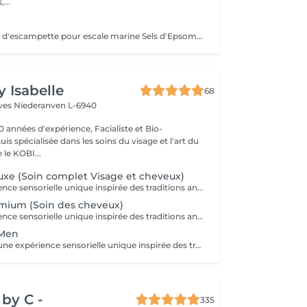
,...
Prenez la poudre d'escampette pour escale marine Sels d'Epsom, algues, poudre de pierres précieuses, huiles essentielles de Lédon De Groenland, c'est tout un programme qui vous attend afin de vous reminéraliser, vous purifier mais aussi vous détendre et à la fois vous énergiser Véritable moment de relaxation complète. Sauna infrarouge, Massage shiatsu, bol d'air jacquier, douche. Onction du huiles précieuses, hammam crânien, facial et respiratoire, bains rythmés avec méditation guidée, exercices de sophrologie, shampooing, pose de masque et massage crânien, rituel de la cascade, rinçage à l'infusion de plantes qui clôture le soin. Le soin ne comprend pas le brushing
y Isabelle
68
èves
Niederanven L-6940
0 années d'expérience, Facialiste et Bio-
uis spécialisée dans les soins du visage et l'art du
e KOBI...
xe (Soin complet Visage et cheveux)
Vivez une expérience sensorielle unique inspirée des traditions anciennes japonaises dédiées au soin du corps et à l'apaisement de l'esprit. Le Head Spa combine soin des cheveux et du visage pour améliorer la revitalisation du cuir chevelu tout en favorisant la réduction du stress et la relaxation générale: - Démaquillage du visage - Massage du visage manuel "coup d'éclat" - Massage manuel des épaules, de la nuque et du cuir chevelu à l'huile précieuse et utilisation de différents outils - Fontaine d'eau chaude - Masque visage hydratant - Shampoing - Masque capillaire sous bain de vapeur + sérum - Massage des mains et des bras. - Crème + Sérum visage hydradants - Séchage des cheveux (15 minutes)
mium (Soin des cheveux)
Vivez une expérience sensorielle unique inspirée des traditions anciennes japonaises dédiées au soin du corps et à l'apaisement de l'esprit. Le Head Spa combine soin des cheveux et du visage pour améliorer la revitalisation du cuir chevelu tout en favorisant la réduction du stress et la relaxation générale: - Démaquillage du visage - Massage manuel des épaules, de la nuque et du cuir chevelu à l'huile précieuse et utilisation de différents outils - Fontaine d'eau chaude - Shampoing - Masque capillaire sous bain de vapeur + sérum - Massage des mains et des bras. - Séchage des cheveux (15 minutes)
 Men
Messieurs, vivez une expérience sensorielle unique inspirée des traditions anciennes japonaises dédiées au soin du corps et à l'apaisement de l'esprit adapté à votre peau. Le Head Spa combine soin des cheveux et du visage pour améliorer la revitalisation du cuir chevelu tout en favorisant la réduction du stress et la relaxation générale: - Soin du visage (nettoyage, massage, masque et/ou soin de la barbe) - Massage manuel des épaules, de la nuque et du cuir chevelu à l'huile précieuse et utilisation de différents outils - Fontaine d'eau chaude - Shampoing - Sérum capillaire - Séchage des cheveux
by C -
335