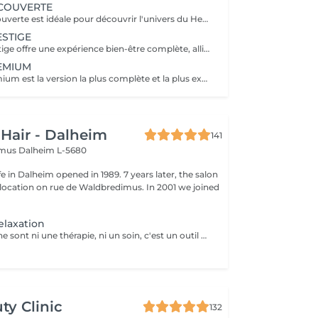
COUVERTE
La Formule Découverte est idéale pour découvrir l'univers du Head Spa et s'offrir un véritable moment de détente. Ce soin associe massage crânien par acupression, diffusion d'eau sous arche et ambiance sensorielle apaisante pour libérer les tensions et favoriser le lâcher-prise. Le cuir chevelu est revitalisé, l'esprit apaisé et les cheveux retrouvent douceur et légèreté. Le séchage des cheveux est inclus à la fin de la prestation. Parfaite pour une première expérience relaxante.
STIGE
La Formule Prestige offre une expérience bien-être complète, alliant soin du cuir chevelu, détente capillaire et soin du visage. Grâce à des techniques manuelles ciblées et à une atmosphère enveloppante, cette formule procure une relaxation profonde tout en sublimant la peau et les cheveux. Elle permet de relâcher les tensions, d'améliorer la circulation et de retrouver une sensation d'équilibre et d'harmonie. Le séchage des cheveux est inclus. Idéale pour s'accorder un moment de bien-être global.
EMIUM
La Formule Premium est la version la plus complète et la plus exclusive de l'expérience Head Spa. Elle reprend tous les bienfaits de la Formule Prestige, avec un soin visage complet, un soin capillaire approfondi et une relaxation globale, tout en y ajoutant un gommage du cuir chevelu, une diffusion de vapeur et un massage spécifique réalisé pendant le temps de pause. La vapeur permet d'optimiser l'efficacité des soins, de détendre les muscles en profondeur et de renforcer les bienfaits du massage crânien. Chaque étape est pensée pour offrir un moment d'exception, alliant performance, confort et lâcher-prise total. Le séchage des cheveux est inclus. Recommandée pour vivre l'expérience Head Spa dans sa version la plus luxueuse.
 Hair - Dalheim
141
imus
Dalheim L-5680
fe in Dalheim opened in 1989. 7 years later, the salon
ocation on rue de Waldbredimus. In 2001 we joined
elaxation
Les Bars Access ne sont ni une thérapie, ni un soin, c'est un outil qui favorise le fameux « lâcher-prise ». La stimulation de ces points entraîne un relâchement des blocages mentaux, provoque une relaxation intense et lorsque touchés doucement, ils relâchent sans effort, tout ce qui empêche de recevoir.
ty Clinic
132