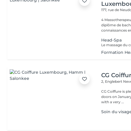
Luxembo
177, rue de Neud
4 Massotherapeu
diplôme de bache
connaissances en
Head-Spa
Formation He
CG Coiff
2, Englebert Ne
CG Coiffure is p
doors on January 15, 2000. We are a small 
with a very ...
Soin du visag