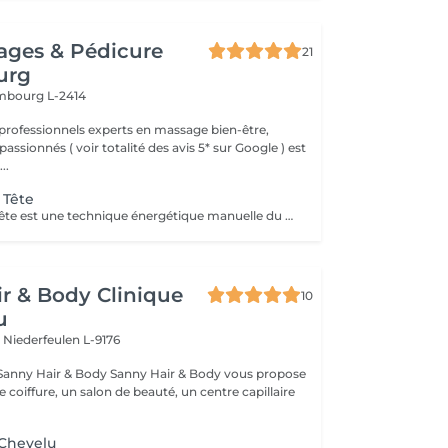
ages & Pédicure
21
urg
mbourg L-2414
professionnels experts en massage bien-être,
assionnés ( voir totalité des avis 5* sur Google ) est
..
 Tête
Le Shiatsu de la tête est une technique énergétique manuelle du crâne, du visage et de la nuque qui permet d'harmoniser l'énergie dans les deux hémisphères du cerveau. Ce soin libère le flux de l'énergie subtile dans le corps, améliore la circulation. La technique consiste en la stimulation des points énergétiques de la zone par des petites pressions digitales et le drainage lymphatique pour évacuer les toxines par des mouvements glissés. Ce soin du visage est rajeunissant et très complet. Il permet de détoxifier la peau et de la rendre plus lisse et éclatante. Cette technique plonge le receveur dans une relaxation profonde qui renforce les capacités d'auto-guérison de l'organisme qui se ressource grâce au repos procuré par le soin. Le Shiatsu de la tête est indiqué dans les cas de : troubles du sommeil, stress, anxiété, nervosité, déprime, tristesse, tensions du cou et des épaules, fatigue oculaire et auditive, maux de tête, ...
r & Body Clinique
10
u
n
Niederfeulen L-9176
dy Sanny Hair & Body vous propose
ce coiffure, un salon de beauté, un centre capillaire
 Chevelu