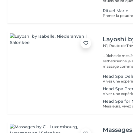
rituels holistiques
Rituel Marin
Layoshi b
141, Route de Tr
...Riche de mes 2
esthéticienne je s
massage comme l
Head Spa Delu
Head Spa Pre
Head Spa for
Massages 