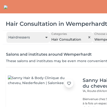
Hair Consultation
in
Wemperhard
Categories
Choose a
Hairdressers
Hair Consultation
Wempe
Salons and institutes around Wemperhardt
These salons and institutes may be even more convenient
Sanny Hai
du cheve
1A, Route d'Arlo
Bienvenue chez Sanny Hair & Bo
à la fois un espa