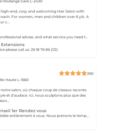
hel Rodange
Gare L-2430
 high-end, cosy and welcoming Hair Salon with
roach. For women, men and children over 6 y/o. A
ur c...
When you need professional advise, and what service you need to book.
- Extensions
ce please call us: 26 18 76 86 (1/2)
260
ille-Haute L-1660
notre salon, où chaque coup de ciseaux raconte
tyle et d'audace. Ici, nous sculptons plus que des
éon...
onseil 1er Rendez vous
Une rencontre dédiée entièrement à vous. Nous prenons le temps d'analyser votre chevelure, de comprendre vos habitudes et d'échanger sur vos envies pour définir ensemble la routine et le style qui vous correspondent vraiment. Un moment privilégié pour poser les bases d'un suivi sur mesure.