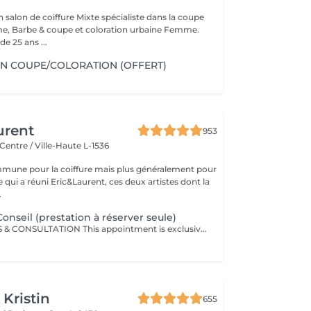
alon de coiffure Mixte spécialiste dans la coupe
 Barbe & coupe et coloration urbaine Femme.
e 25 ans ...
N COUPE/COLORATION (OFFERT)
urent
953
Centre / Ville-Haute L-1536
mune pour la coiffure mais plus généralement pour
ce qui a réuni Eric&Laurent, ces deux artistes dont la
.
onseil (prestation à réserver seule)
HAIR DIAGNOSIS & CONSULTATION This appointment is exclusively reserved for a first meeting with our Hair Expert to carry out a personalized assessment of your hair and scalp. This consultation must be booked as a standalone service and cannot be combined with any other treatment or appointment. Following this consultation, we may recommend a tailored hair care plan and personalized solutions based on your specific needs and goals. Hair Diagnosis & Consultation Take a dedicated moment to discuss your hair, your goals, and your daily hair care routine with our specialist. During this appointment, we perform a personalized analysis of your scalp and hair fiber, allowing us to recommend the most suitable haircut, color, and treatments according to your image, lifestyle, and your hair's natural beauty. We also provide expert advice on home care routines and recommend the products best suited to your needs, helping you maintain long-lasting results and preserve the health and beauty of your hair every day. This consultation is also an opportunity to answer all your questions and work together to create a fully customized hair journey tailored specifically to you.
 Kristin
655