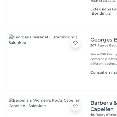
leading associa...
Extensions G
(Bondings)
Georges B
207, Rue de Beg
Since 1978 George
combine professi
different desires .
Conseil en ma
Barber's 
Capellen
69, Route d'Arlo