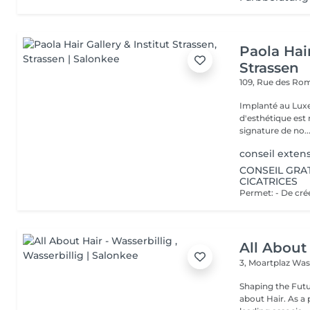
Paola Hair
Strassen
109, Rue des Ro
Implanté au Luxe
d'esthétique est 
signature de no..
conseil exten
CONSEIL GRAT
CICATRICES
All About 
3, Moartplaz
Wass
Shaping the Future and Cre
about Hair. As a