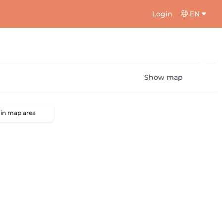
Login
EN
Show map
 in map area