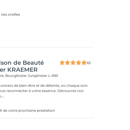
 nez oreilles
ison de Beauté
65
her KRAEMER
ère, Bourglinster
Junglinster L-6161
univers de bien-être et de détente, où chaque soin
ous reconnecter à votre essence. Découvrez nos
,...
it de votre prochaine prestation