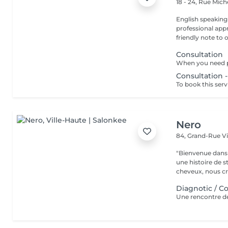
18 - 24, Rue Mic
English speaking
professional app
friendly note to o
Consultation
Consultation 
To book this servi
Nero
84, Grand-Rue
V
"Bienvenue dans 
une histoire de s
cheveux, nous cr
Diagnotic / C