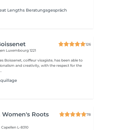
reat Lengths Beratungsgespräch
oissenet
126
gen
Luxembourg 1221
s Boissenet, coiffeur visagiste, has been able to
onalism and creativity, with the respect for the
..
quillage
& Women's Roots
78
n
Capellen L-8310