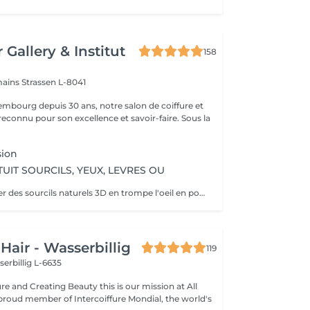
 Gallery & Institut
158
mains
Strassen L-8041
mbourg depuis 30 ans, notre salon de coiffure et
reconnu pour son excellence et savoir-faire. Sous la
.
sion
UIT SOURCILS, YEUX, LEVRES OU
Permet: - De créer des sourcils naturels 3D en trompe l'oeil en poils pour parfaire une ligne déjà existante en effet poudré. - De définir et volumiser vos lèvres dans des teintes nuées ou donner un effet légèrement maquillé. - Pour les yeux vous pouvez opter pour un trait fin au ras des cils pour un résultat discret ou un liner poudré pour un effet raffiné. Il est également possible de corriger des cicatrices. Notre esthéticienne Elodie pratique la micropigmentation digitale à ne pas confondre avec le microblading ( lame manuelle ) depuis plus de 10 ans. Pas d'effets tatouage, pas de pigments qui virent, pas de cicatrices. Cette méthode ne crée pas de cicatrices et permet d'insérer le pigment de manière douce dans la peau. Les pigments utilisés ne virent pas dans le temps et Elodie vous promet un résultat raffiné et non un effet marqué style "tatouage". Nous vous proposons un rendez-vous conseil gratuit afin de visualiser l'effet avec du maquillage et d'obtenir les réponses à vos questions.
Hair - Wasserbillig
119
erbillig L-6635
ating Beauty this is our mission at All
 proud member of Intercoiffure Mondial, the world's