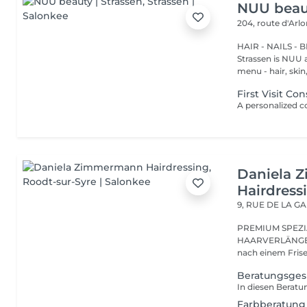
NUU beaut
204, route d'Arl
HAIR - NAILS - 
Strassen is NUU a
menu - hair, skin, 
First Visit Co
Daniela 
Hairdress
9, RUE DE LA G
PREMIUM SPEZI
HAARVERLÄNGER
Beratungsgesp
Farbberatung