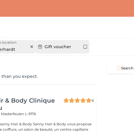
t
 location
Gift voucher
rhardt
Search
 than you expect.
r & Body Clinique
9
u
n
Niederfeulen L-9176
dy Sanny Hair & Body vous propose
ce coiffure, un salon de beauté, un centre capillaire