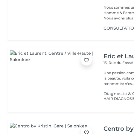
Nous sommes un s
Homme & Femme,
Nous avons plus d
CONSULTATIO
Eric et La
13, Rue du Fossé
Une passion com
la beauté, voilà 
renommée n'es..
Diagnostic & C
Centro by