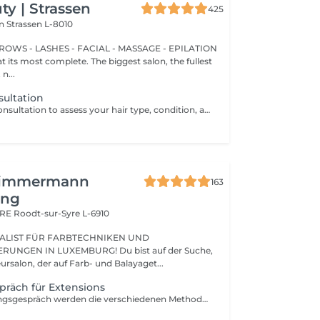
y | Strassen
425
on
Strassen L-8010
BROWS - LASHES - FACIAL - MASSAGE - EPILATION
t its most complete. The biggest salon, the fullest
n...
nsultation
A personalized consultation to assess your hair type, condition, and goals helping us recommend the perfect treatments, color, or cut to suit your style and lifestyle.
Zimmermann
163
ing
ARE
Roodt-sur-Syre L-6910
ALIST FÜR FARBTECHNIKEN UND
UNGEN IN LUXEMBURG! Du bist auf der Suche,
nach einem Friseursalon, der auf Farb- und Balayaget...
räch für Extensions
In diesen Beratungsgespräch werden die verschiedenen Methoden erklärt und individuell ausgesucht. Wir bestimmen die Farbe und rechnen den genauen Preis.