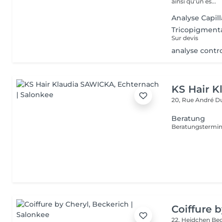
ainsi qu'un es...
Analyse Capill
Tricopigment
Sur devis
analyse contr
KS Hair 
20, Rue André 
Beratung
Coiffure 
22, Heidchen
Bec