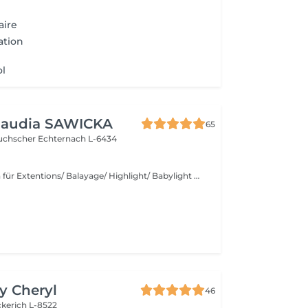
aire
ation
ol
Klaudia SAWICKA
65
Duchscher
Echternach L-6434
Beratungstermin für Extentions/ Balayage/ Highlight/ Babylight und Haarentfärbung
by Cheryl
46
kerich L-8522