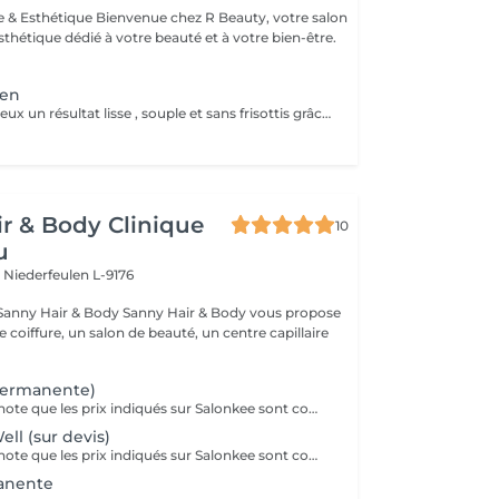
esthétique dédié à votre beauté et à votre bien-être.
ien
Offrez à vos cheveux un résultat lisse , souple et sans frisottis grâce à notre lissage brésilien permanent . Ce soin professionnel modifie la structure du cheveu , réduit les ondulations ou boucles indésirables et laisse les cheveux brillants , doux et faciles à coiffer . Le résultat longue durée permet d`obtenir des cheveux durablement lisses et soignés , tout en facilitant le coiffage au quotidien . Cette prestation inclut l`application du soin de lissage brésilien ainsi que la finition pour un résultat lisse , brillant et durable .
r & Body Clinique
10
u
n
Niederfeulen L-9176
dy Sanny Hair & Body vous propose
ce coiffure, un salon de beauté, un centre capillaire
permanente)
Veuillez prendre note que les prix indiqués sur Salonkee sont communiqués à titre informatif et s'entendent de base. Ces derniers sont susceptibles de varier selon le diagnostic réalisé à votre arrivée au salon et l'expertise du professionnel à qui vous confiez votre beauté. Dans tous les cas, un devis précis vous sera proposé et toutes réalisations de prestations seront effectuées avec votre accord. Un grand merci d'avance pour votre compréhension. Au plaisir de vous recevoir très vite.
ll (sur devis)
Veuillez prendre note que les prix indiqués sur Salonkee sont communiqués à titre informatif et s'entendent de base. Ces derniers sont susceptibles de varier selon le diagnostic réalisé à votre arrivée au salon et l'expertise du professionnel à qui vous confiez votre beauté. Dans tous les cas, un devis précis vous sera proposé et toutes réalisations de prestations seront effectuées avec votre accord. Un grand merci d'avance pour votre compréhension. Au plaisir de vous recevoir très vite.
manente