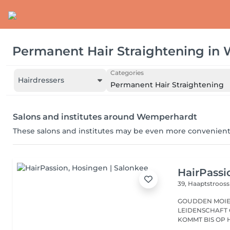
Permanent Hair Straightening
in
Categories
Hairdressers
Permanent Hair Straightening
Salons and institutes around Wemperhardt
These salons and institutes may be even more convenient
HairPassi
39, Haaptstroos
GOUDDEN MOIEN, ECH SENN VÉRONIQUE, S
LEIDENSCHAFT 
KOMMT BIS OP H