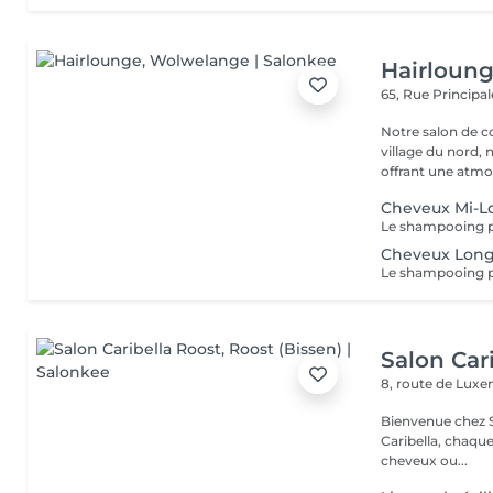
Hairloun
65, Rue Principa
Notre salon de coiffur
village du nord,
offrant une atmo
Cheveux Mi-L
Cheveux Lon
Salon Car
8, route de Lu
Bienvenue chez Salo
Caribella, chaque cliente est u
cheveux ou...