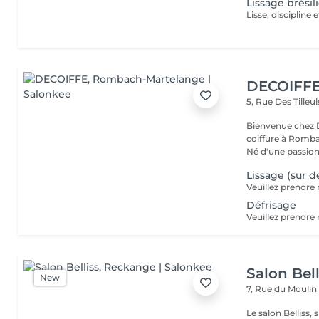
Lissage brésil
Lisse, discipline 
DECOIFF
5, Rue Des Tilleu
Bienvenue chez D
coiffure à Romb
Né d'une passion 
Lissage (sur d
Défrisage
Salon Bell
New
7, Rue du Mouli
Le salon Belliss,