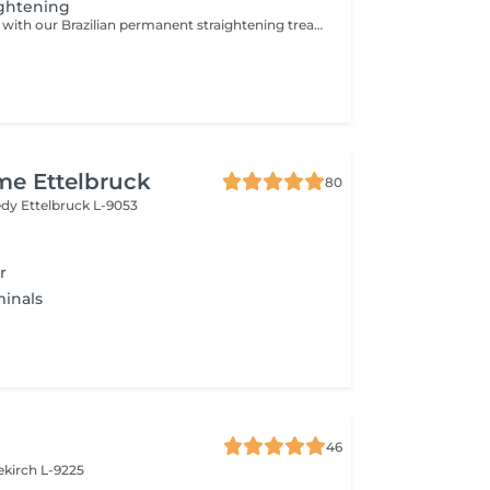
ightening
Elevate your hair with our Brazilian permanent straightening treatment, designed to create sleek, smooth, and frizz-free hair. This professional treatment reshapes the hair structure, eliminating unwanted waves and curls while leaving the hair glossy, soft, and easy to manage. Long-lasting results keep your hair smooth and polished from root to tip, making everyday styling effortless.
me Ettelbruck
80
nedy
Ettelbruck L-9053
r
minals
46
ekirch L-9225