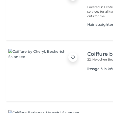
Located in Echte
services for all typ
cuts for me...
Hair straight
Coiffure 
22, Heidchen
Bec
lissage à la ké