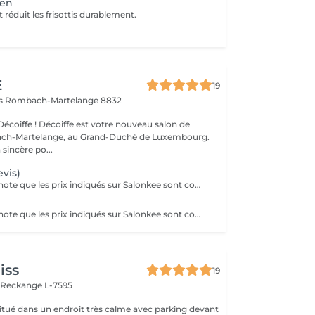
ien
et réduit les frisottis durablement.
E
19
ls
Rombach-Martelange 8832
écoiffe ! Décoiffe est votre nouveau salon de
ach-Martelange, au Grand-Duché de Luxembourg.
sincère po...
evis)
Veuillez prendre note que les prix indiqués sur Salonkee sont communiqués à titre informatif et s'entendent de base. Ces derniers sont susceptibles de varier selon le diagnostic réalisé à votre arrivée au salon et l'expertise du professionnel à qui vous confiez votre beauté. Dans tous les cas, un devis précis vous sera proposé et toutes réalisations de prestations seront effectuées avec votre accord. Un grand merci d'avance pour votre compréhension. Au plaisir de vous recevoir très vite.
Veuillez prendre note que les prix indiqués sur Salonkee sont communiqués à titre informatif et s'entendent de base. Ces derniers sont susceptibles de varier selon le diagnostic réalisé à votre arrivée au salon et l'expertise du professionnel à qui vous confiez votre beauté. Dans tous les cas, un devis précis vous sera proposé et toutes réalisations de prestations seront effectuées avec votre accord. Un grand merci d'avance pour votre compréhension. Au plaisir de vous recevoir très vite.
iss
19
n
Reckange L-7595
 situé dans un endroit très calme avec parking devant