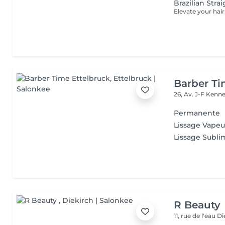
Brazilian Stra
Barber Ti
26, Av. J-F Ken
Permanente
Lissage Vapeu
Lissage Subli
R Beauty
11, rue de l'eau
Di