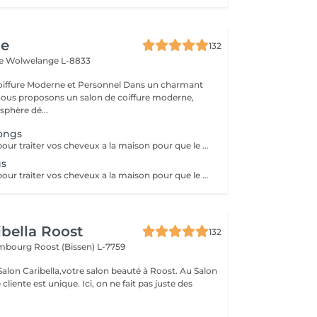
ge
132
le
Wolwelange L-8833
e Moderne et Personnel Dans un charmant
 nous proposons un salon de coiffure moderne,
sphère dé...
ongs
Le shampooing pour traiter vos cheveux a la maison pour que le resultat du Lissage Keratine reste plus longtemps est compris dans le prix du Lissage Keratine comme aussi le brushing (( la coupe n est pas combris dans ce forfait.
gs
Le shampooing pour traiter vos cheveux a la maison pour que le resultat du Lissage Keratine reste plus longtemps est compris dans le prix du Lissage Keratine comme aussi le brushing (( la coupe n est pas combris dans ce forfait.
ibella Roost
132
xembourg
Roost (Bissen) L-7759
n Caribella,votre salon beauté à Roost. Au Salon
nique. Ici, on ne fait pas juste des