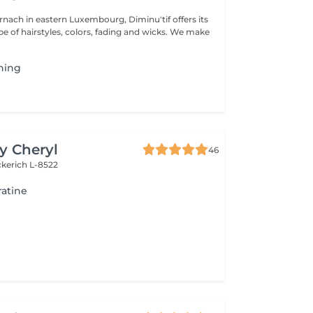
rnach in eastern Luxembourg, Diminu'tif offers its
e of hairstyles, colors, fading and wicks. We make
ening
by Cheryl
46
kerich L-8522
ratine