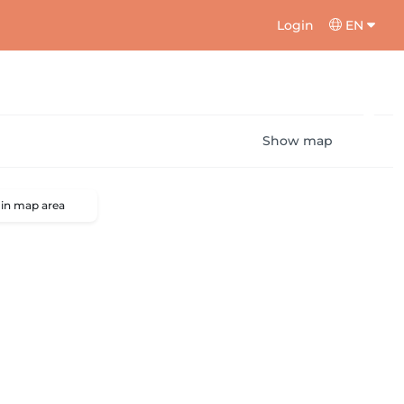
Login
EN
Show map
 in map area