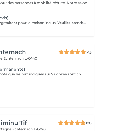
pour des personnes à mobilité réduite. Notre salon
evis)
Flacon Shampoing traitant pour la maison inclus. Veuillez prendre note que les prix indiqués sur Salonkee sont communiqués à titre informatif et s'entendent de base. Ces derniers sont susceptibles de varier selon le diagnostic réalisé à votre arrivée au salon et l'expertise du professionnel à qui vous confiez votre beauté. Dans tous les cas, un devis précis vous sera proposé et toutes réalisations de prestations seront effectuées avec votre accord. Un grand merci d'avance pour votre compréhension. Au plaisir de vous recevoir très vite.
hternach
143
re
Echternach L-6440
permanente)
Veuillez prendre note que les prix indiqués sur Salonkee sont communiqués à titre informatif et s'entendent de base. Ces derniers sont susceptibles de varier selon le diagnostic réalisé à votre arrivée au salon et l'expertise du professionnel à qui vous confiez votre beauté. Dans tous les cas, un devis précis vous sera proposé et toutes réalisations de prestations seront effectuées avec votre accord. Un grand merci d'avance pour votre compréhension. Au plaisir de vous recevoir très vite.
Diminu'Tif
108
ontagne
Echternach L-6470