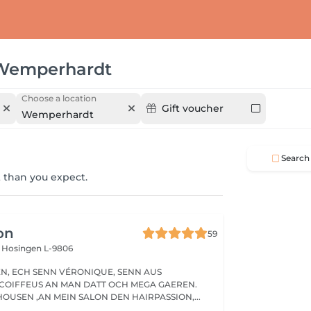
Wemperhardt
Choose a location
Gift voucher
Wemperhardt
Search
 than you expect.
on
59
s
Hosingen L-9806
ENN AUS
COIFFEUS AN MAN DATT OCH MEGA GAEREN.
OUSEN ,AN MEIN SALON DEN HAIRPASSION,...