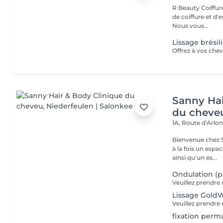
R Beauty Coiffure & Esthétique Bienvenue chez R Beauty, votre salon
de coiffure et d'
Nous vous...
Lissage brésil
Sanny Hai
du cheve
1A, Route d'Arlo
Bienvenue chez Sanny Hair & Bo
à la fois un espa
ainsi qu'un es...
Ondulation (
Lissage GoldWe
fixation per