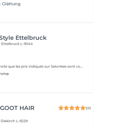
 Glättung
Style Ettelbruck
e
Ettelbruck L-9044
Veuillez prendre note que les prix indiqués sur Salonkee sont communiqués à titre informatif et s'entendent de base. Ces derniers sont susceptibles de varier selon le diagnostic réalisé à votre arrivée au salon et l'expertise du professionnel à qui vous confiez votre beauté. Dans tous les cas, un devis précis vous sera proposé et toutes réalisations de prestations seront effectuées avec votre accord. Un grand merci d'avance pour votre compréhension. Au plaisir de vous recevoir très vite.
omme
 GOOT HAIR
513
e
Diekirch L-9229