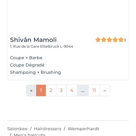
Shivân Mamoli
3
1, Rue de la Gare
Ettelbruck L-9044
Coupe + Barbe
Coupe Dégradé
Shampoing + Brushing
«
1
2
3
4
...
11
»
Salonkee
Hairdressers
Wemperhardt
Men's haircuts