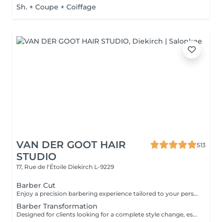
Sh. + Coupe + Coiffage
VAN DER GOOT HAIR
513
STUDIO
17, Rue de l'Étoile
Diekirch L-9229
Barber Cut
Enjoy a precision barbering experience tailored to your personal style. From sharp fades to classic cuts, every detail is carefully crafted to create a clean, confident look. Finished with professional styling to ensure your haircut looks sharp and easy to maintain.
Barber Transformation
Designed for clients looking for a complete style change, especially when transitioning from longer hair to a shorter, more structured look. Your barber will take the time to consult with you, create a tailored haircut, and guide you on how to style and maintain your new look at home.