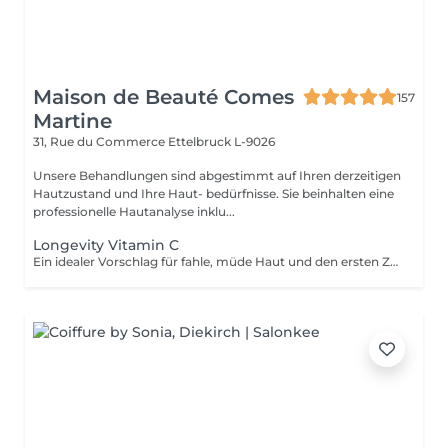
Maison de Beauté Comes
157
Martine
31, Rue du Commerce
Ettelbruck L-9026
Unsere Behandlungen sind abgestimmt auf Ihren derzeitigen
Hautzustand und Ihre Haut- bedürfnisse. Sie beinhalten eine
professionelle Hautanalyse inklu...
Longevity Vitamin C
Ein idealer Vorschlag für fahle, müde Haut und den ersten Zeichen der Zeit. Dank einer gründlichen Reinigung, einer innovativen aufhellenden Maske mit Longevity Complex, rosa Tonerde und einer hohen Konzentration Vitamin C erhält die Haut neue Vitalität und einen strahlenden, leuchtenden Teint. Speziellle Hautdehnungs- und Massagetechniken sorgen für einen sofortigen Straffungs - Effekt.