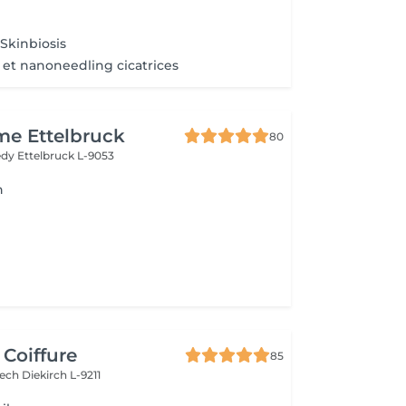
 Skinbiosis
et nanoneedling cicatrices
me Ettelbruck
80
nedy
Ettelbruck L-9053
n
 Coiffure
85
Bech
Diekirch L-9211