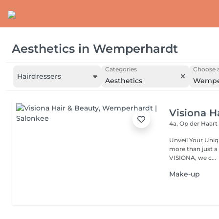
Aesthetics
in
Wemperhardt
Categories
Choose a
Hairdressers
Aesthetics
Wempe
Visiona H
4a, Op der Haar
Unveil Your Unique Style with Passion and E
more than just a hairstyle it's a reflection
VISIONA, we c...
Make-up