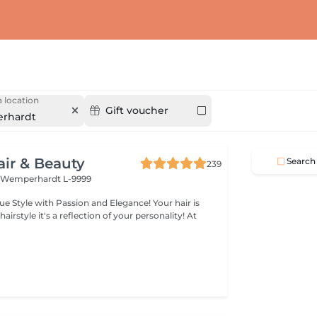
 location
Gift voucher
rhardt
air & Beauty
Search
239
t
Wemperhardt L-9999
legance! Your hair is
 of your personality! At