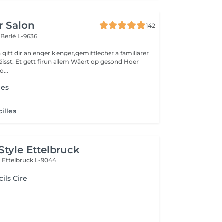
r Salon
142
s
Berlé L-9636
gitt dir an enger klenger,gemittlecher a familiärer
sst. Et gett firun allem Wäert op gesond Hoer
o...
les
illes
Style Ettelbruck
e
Ettelbruck L-9044
cils Cire