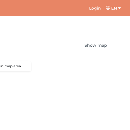
Login
EN
Show map
 in map area