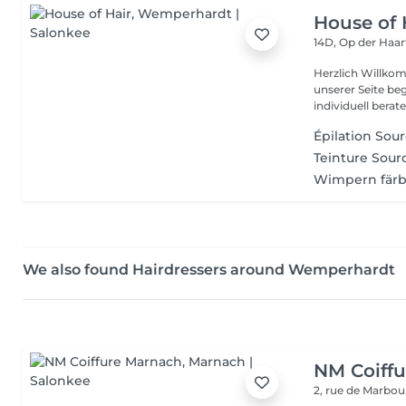
House of 
14D, Op der Haa
Herzlich Willkom
unserer Seite be
individuell berate
Épilation Sour
Teinture Sourc
Wimpern fär
We also found Hairdressers around Wemperhardt
NM Coiff
2, rue de Marbo