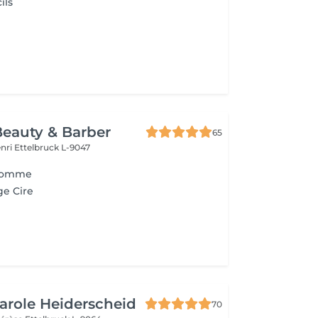
ils
Beauty & Barber
65
enri
Ettelbruck L-9047
 Homme
ge Cire
Carole Heiderscheid
70