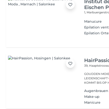
Institut d
Eischen 
1, Marbuergerst
Manucure
Epilation vent
Epilation Orte
HairPassi
39, Haaptstroos
GOUDDEN MOIEN, ECH SENN VÉRONIQUE, S
LEIDENSCHAFT 
KOMMT BIS OP H
Augenbrauen
Make-up
Manicure