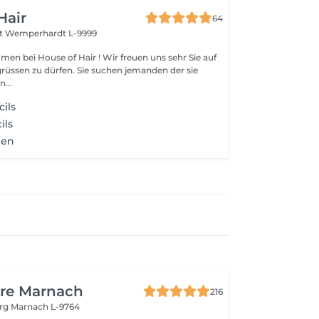
Hair
64
rt
Wemperhardt L-9999
men bei House of Hair ! Wir freuen uns sehr Sie auf
grüssen zu dürfen. Sie suchen jemanden der sie
n...
cils
ils
ben
ure Marnach
216
urg
Marnach L-9764