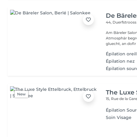
De Bärele
44, Duerfstroos
Am Bäreler Salon 
Atmosphär begréi
gluecht, an dofir 
Épilation oreil
Épilation nez
Épilation sourc
The Luxe 
New
15, Rue de la Gar
Épilation Sour
Soin Visage