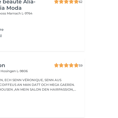
e beauté Alia-
62
Pia Moda
rooss
Marnach L-9764
re
il
on
59
s
Hosingen L-9806
ENN AUS
COIFFEUS AN MAN DATT OCH MEGA GAEREN.
OUSEN ,AN MEIN SALON DEN HAIRPASSION,...