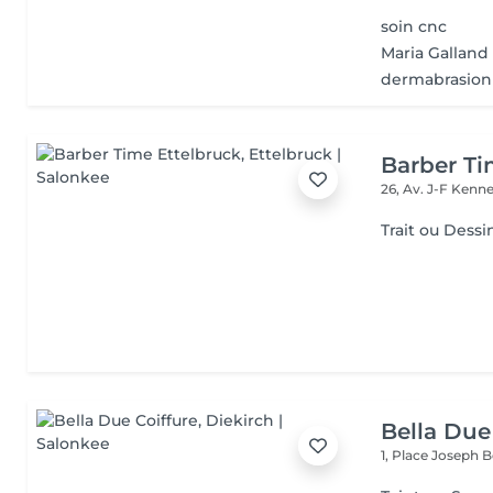
soin cnc
Maria Galland
dermabrasion 
Barber Ti
26, Av. J-F Ken
Trait ou Dessi
Bella Due
1, Place Joseph 