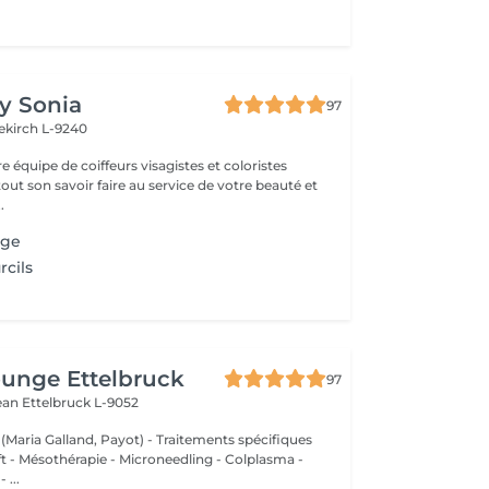
by Sonia
97
ekirch L-9240
e équipe de coiffeurs visagistes et coloristes
ut son savoir faire au service de votre beauté et
 être . ...
age
rcils
unge Ettelbruck
97
Jean
Ettelbruck L-9052
 (Maria Galland, Payot) - Traitements spécifiques
ift - Mésothérapie - Microneedling - Colplasma -
 ...