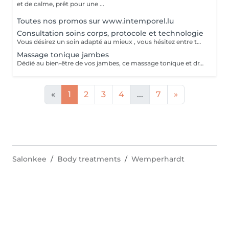
et de calme, prêt pour une ...
Toutes nos promos sur www.intemporel.lu
Consultation soins corps, protocole et technologie
Vous désirez un soin adapté au mieux , vous hésitez entre toutes nos techniques , machines et protocoles divers. Nous avons donc mis en place ce moment privilégié avec une esthéticienne , qui vous écoutera et répondra à vos attentes en vous conseillant au mieux . Les 25€ de la consultation vous seront déduits de votre soin si vous prenez rdv .
Massage tonique jambes
Dédié au bien-être de vos jambes, ce massage tonique et drainant vous procure une délicieuse sensation de légèreté.
«
1
2
3
4
...
7
»
Salonkee
Body treatments
Wemperhardt