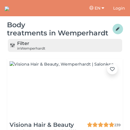
EN
Login
Body
treatments
in
Wemperhardt
Filter
in
Wemperhardt
Visiona Hair & Beauty
239