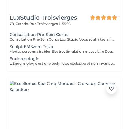
LuxStudio Troisvierges
4
78, Grande-Rue
Troisvierges L-9905
Consultation Pré-Soin Corps
Consultation Pré-Soin Corps Lux Studio Vous souhaitez affiner votre silhouette, raffermir votre peau ou éliminer la cellulite, mais vous ne savez pas par où commencer ? Réservez une consultation corporelle personnalisée, incluant une analyse de vos besoins, un bilan esthétique complet et une mini séance test avec nos technologies avancées. Évaluation de votre morphologie et objectifs Diagnostic personnalisé Test de nos appareils (cavitation, radiofréquence, pressothérapie, cryolipolyse, etc.) Conseils experts et plan de traitement sur-mesure Le montant de la consultation est déductible en cas d'achat d'un forfait complet le jour même. Lux Studio Vous souhaitez affiner votre silhouette, raffermir votre peau ou éliminer la cellulite, mais vous ne savez pas par où commencer ? Réservez une consultation corporelle personnalisée, incluant une analyse de vos besoins, un bilan esthétique complet et une mini séance test avec nos technologies avancées. Évaluation de votre morphologie et objectifs Diagnostic personnalisé Test de nos appareils (cavitation, radiofréquence, pressothérapie, cryolipolyse, etc.) Conseils experts et plan de traitement sur-mesure Le montant de la consultation est déductible en cas d'achat d'un forfait complet le jour même.
Sculpt EMSzero Tesla
Modes personnalisables Électrostimulation musculaire Deux poignées indépendantes : contrôlez la puissance indépendamment, permettant des entraînements synchronisés ou individualisés Sûr et non invasif : notre machine est exempte de courant, d'hyperthermie, de rayonnement et ne nécessite aucune période de récupération. Brûlage de graisse et développement musculaire sans effort Gain de temps et d'efforts : seulement 30 minutes d'utilisation équivalent à 30 000 contractions musculaires, l'équivalent d'innombrables rouleaux de ventre ou squats.
Endermologie
L'Endermologie est une technique exclusive et non invasive qui permet de remodeler votre silhouette, de lisser la cellulite et d'améliorer globalement la tonicité de la peau.