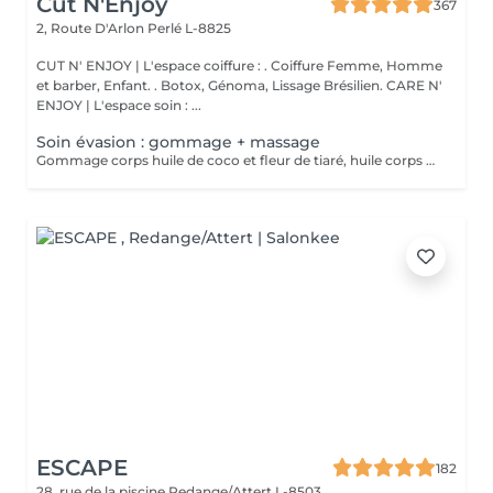
Cut N'Enjoy
367
2, Route D'Arlon
Perlé L-8825
CUT N' ENJOY | L'espace coiffure : . Coiffure Femme, Homme
et barber, Enfant. . Botox, Génoma, Lissage Brésilien. CARE N'
ENJOY | L'espace soin : ...
Soin évasion : gommage + massage
Gommage corps huile de coco et fleur de tiaré, huile corps de modelage et le lait corps sublimateur. Fragrances suaves et paradisiaque.
ESCAPE
182
28, rue de la piscine
Redange/Attert L-8503