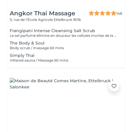
Angkor Thai Massage
148
3, rue de l'École Agricole
Ettelbruck 9016
Frangipani Intense Cleansing Salt Scrub
Le sel parfumé élimine en douceur les cellules mortes de la peau, favorisant la régénération de nouvelles cellules. Ce soin luxueux révèle une toile lisse et réactive, prête à absorber l'huile corporelle profondément nourrissante.
The Body & Soul
Body scrub / massage 60 mins
Simply Thai
Infrared sauna / Massage 60 mins