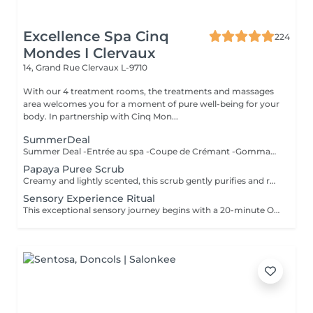
Excellence Spa Cinq
224
Mondes I Clervaux
14, Grand Rue
Clervaux L-9710
With our 4 treatment rooms, the treatments and massages
area welcomes you for a moment of pure well-being for your
body. In partnership with Cinq Mon...
SummerDeal
Summer Deal -Entrée au spa -Coupe de Crémant -Gommage complet du corps (30') -Massage du dos (20') Valable cet été jusqu'au 24/08/26 La durée de la prestation (60min) inclut l'installation et le temps de relaxation intégré à nos soins (10min).
Papaya Puree Scrub
Creamy and lightly scented, this scrub gently purifies and revitalizes the skin, restoring its natural glowideal for sensitive skin. The treatment duration (45 min) includes preparation time, the integrated relaxation time within our treatments (10 min), as well as the time required to rinse/remove the product in the shower (10 min).
Sensory Experience Ritual
This exceptional sensory journey begins with a 20-minute Oriental Discovery Massage- slow and deep, and infused with warm notes of cinnamon and eucalyptus. It continues with a purifying facial treatment featuring a hot or cold stone massage, tailored to your skin's needs. The duration of the treatment (70min) includes setup and the relaxation time built into our services (10 min). All our rituals are accompanied by tea with its delicacies.