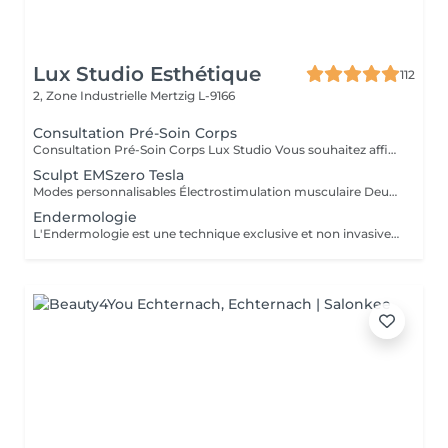
Lux Studio Esthétique
112
2, Zone Industrielle
Mertzig L-9166
Consultation Pré-Soin Corps
Consultation Pré-Soin Corps Lux Studio Vous souhaitez affiner votre silhouette, raffermir votre peau ou éliminer la cellulite, mais vous ne savez pas par où commencer ? Réservez une consultation corporelle personnalisée, incluant une analyse de vos besoins, un bilan esthétique complet et une mini séance test avec nos technologies avancées. Évaluation de votre morphologie et objectifs Diagnostic personnalisé Test de nos appareils (cavitation, radiofréquence, pressothérapie, cryolipolyse, etc.) Conseils experts et plan de traitement sur-mesure Le montant de la consultation est déductible en cas d'achat d'un forfait complet le jour même. Lux Studio Vous souhaitez affiner votre silhouette, raffermir votre peau ou éliminer la cellulite, mais vous ne savez pas par où commencer ? Réservez une consultation corporelle personnalisée, incluant une analyse de vos besoins, un bilan esthétique complet et une mini séance test avec nos technologies avancées. Évaluation de votre morphologie et objectifs Diagnostic personnalisé Test de nos appareils (cavitation, radiofréquence, pressothérapie, cryolipolyse, etc.) Conseils experts et plan de traitement sur-mesure Le montant de la consultation est déductible en cas d'achat d'un forfait complet le jour même.
Sculpt EMSzero Tesla
Modes personnalisables Électrostimulation musculaire Deux poignées indépendantes : contrôlez la puissance indépendamment, permettant des entraînements synchronisés ou individualisés Sûr et non invasif : notre machine est exempte de courant, d'hyperthermie, de rayonnement et ne nécessite aucune période de récupération. Brûlage de graisse et développement musculaire sans effort Gain de temps et d'efforts : seulement 30 minutes d'utilisation équivalent à 30 000 contractions musculaires, l'équivalent d'innombrables rouleaux de ventre ou squats.
Endermologie
L'Endermologie est une technique exclusive et non invasive qui permet de remodeler votre silhouette, de lisser la cellulite et d'améliorer globalement la tonicité de la peau.