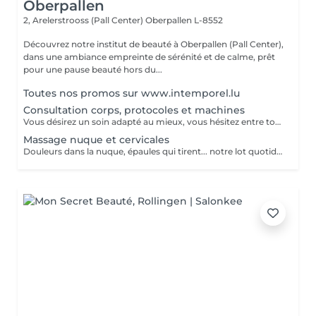
Oberpallen
2, Arelerstrooss (Pall Center)
Oberpallen L-8552
Découvrez notre institut de beauté à Oberpallen (Pall Center),
dans une ambiance empreinte de sérénité et de calme, prêt
pour une pause beauté hors du...
Toutes nos promos sur www.intemporel.lu
Consultation corps, protocoles et machines
Vous désirez un soin adapté au mieux, vous hésitez entre toutes nos techniques, machines et protocoles divers. Nous avons donc mis en place ce moment privilégié avec une esthéticienne qui vous écoutera et répondra à vos attentes en vous conseillant au mieux. Les 25€ de la consultation vous seront déduits de votre soin si vous prenez rdv .
Massage nuque et cervicales
Douleurs dans la nuque, épaules qui tirent... notre lot quotidien à tous, ce massage aux huiles chaudes aromatiques détend et relaxe les muscles contractés. En complément de soin visage uniquement.