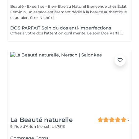
Beauté - Expertise - Bien-Être au Naturel Bienvenue chez Éclat
Féminin, un espace entièrement dédié à la beauté authentique
et au bien-être. Niché d...
DOS PARFAIT Soin du dos anti-imperfections
Offrez à votre dos l'attention qu'il mérite. Le soin Dos Parfait purifie, lisse et rééquilibre la peau, pour un dos éclatant de santé et de bien-être. Il peut inclure une dermabrasion douce, selon les besoins de votre peau, pour un résultat encore plus uniforme et affiné. Grâce à des gestes experts et des produits soigneusement sélectionnés, dites adieu aux imperfections et redécouvrez une peau douce, lisse et visiblement sublimée. Résultat : un dos pur, lumineux et visiblement revitalisé. Découvrez l'ensemble de mes rituels et prestations exclusives sur: www.eclat-feminin.lu - SCROLLER VERS LE HAUT - DESCRIPTION -
La Beauté naturelle
6
9, Rue d'Arlon
Mersch L-L7513
Gommage Corps