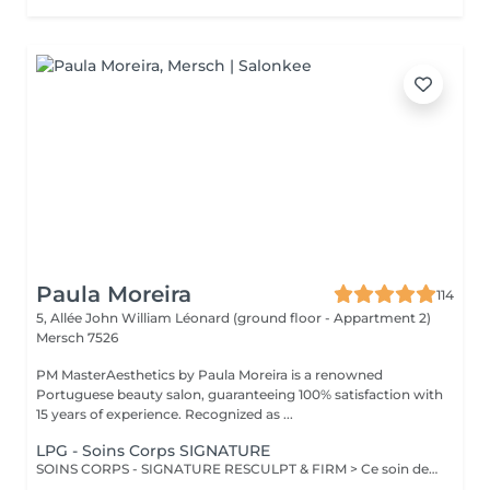
Paula Moreira
114
5, Allée John William Léonard (ground floor - Appartment 2)
Mersch 7526
PM MasterAesthetics by Paula Moreira is a renowned
Portuguese beauty salon, guaranteeing 100% satisfaction with
15 years of experience. Recognized as ...
LPG - Soins Corps SIGNATURE
SOINS CORPS - SIGNATURE RESCULPT & FIRM > Ce soin de l'ensemble du corps raffermit la peau et redonne du galbe aux courbes pour retrouver une silhouette resculptée et plus ferme tout en procurant un grand moment de bien-être. CELLULITE LISSANT > Ce soin ciblé déstocke les graisses localisées, défibrose et assouplit les tissus pour traiter efficacement la cellulite adipeuse et fibreuse tout en procurant un grand moment de bien-être. DÉCOUVERTE Ce soin propose une introduction à la technique endermologie® afin de découvrir le potentiel des différentes stimulations cellulaires et les sensations uniques qu'elles procurent. BILAN PERSONNALISÉ Tout programme de soin endermologie® corps commence par un bilan ultra-précis, avec l'application professionnelle ENDERMOLINK. Il se déroule en trois étapes clés : 1. Décryptage de votre mode de vie. 2. Analyse pointue de l'état de votre peau. 3. Création de votre programme sur-mesure.