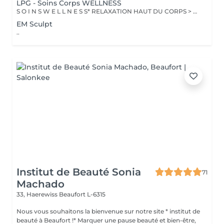
LPG - Soins Corps WELLNESS
S O I N S W E L L N E S S* RELAXATION HAUT DU CORPS > Ce soin favorise un relâchement profond des tensions dans le dos, la nuque, les épaules et le cuir chevelu pour apporter une relaxation complète et une sensation de bien-être global revitalisante. DÉTOX DRAINANT > Ce soin active les échanges circulatoires pour agir sur la rétention d'eau et éliminer les toxines, offrant un effet dynamisant et une sensation de légèreté aux jambes. VITALITÉ STRESS SOMMEIL > Ce soin de l'ensemble du corps diminue le stress, augmente la vitalité et améliore la qualité du sommeil pour apporter un mieux-être global tout en renforçant les défenses naturelles. RECUP DEEP TISSUE > En agissant sur les tissus profonds, ce soin soulage les tensions musculaires et favorise une meilleure récupération sportive en diminuant les courbatures. INTENSE WELLNESS > Ce soin de l'ensemble du corps détend les zones de tensions musculaires et favorise un lâcher prise total, offrant ainsi une relaxation profonde et une sensation de bien-être intensifi ée.
EM Sculpt
..
Institut de Beauté Sonia
71
Machado
33, Haerewiss
Beaufort L-6315
Nous vous souhaitons la bienvenue sur notre site * institut de
beauté à Beaufort !* Marquer une pause beauté et bien-être,