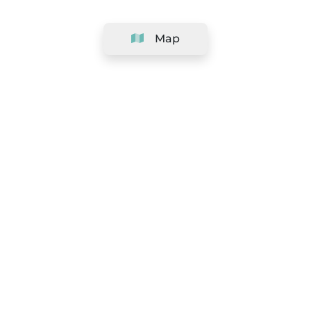
Map
Company
Support
Team
&
Careers
Information for salons
Legal
Exercise withdrawal right
Terms and conditions