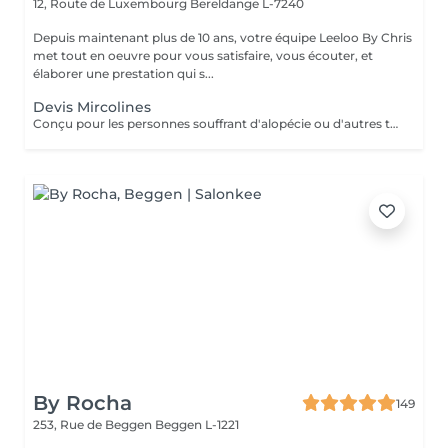
12, Route de Luxembourg
Bereldange L-7240
Depuis maintenant plus de 10 ans, votre équipe Leeloo By Chris
met tout en oeuvre pour vous satisfaire, vous écouter, et
élaborer une prestation qui s...
Devis Mircolines
Conçu pour les personnes souffrant d'alopécie ou d'autres troubles capillaires génétiques, le système Microlines est un nouveau système révolutionnaire conçu pour vous donner les résultats que vous souhaitez Le Microlines dure plus de 2 ans et redonne de la longueur et du volume à vos cheveux pour que vous puissiez retrouver confiance en vous et changer votre vie C'est un système d'extension de cheveux avec un ruban invisible qui vous donnera la longueur et le volume dont vos cheveux ont besoin pour être beaux. Le Microlines est un correcteur anti-chute révolutionnaire, offrant les meilleurs résultats sur le marché
By Rocha
149
253, Rue de Beggen
Beggen L-1221