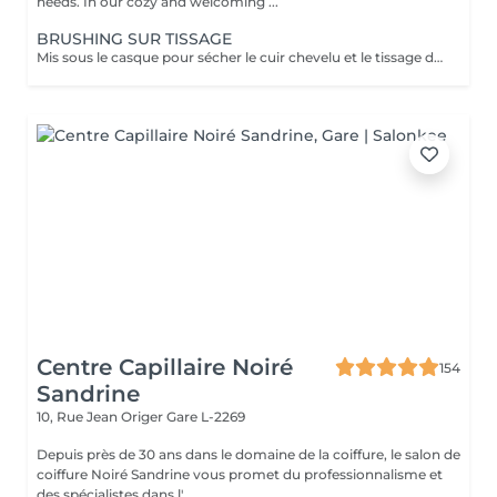
needs. In our cozy and welcoming ...
BRUSHING SUR TISSAGE
Mis sous le casque pour sécher le cuir chevelu et le tissage de manière efficace et confortable. Un diagnostic sur mesure + shampooing nourrissant, masque hydratant ,coiffage sérum et fixation finale. Important: cheveux sans tresse ni noeuds à l'arrivée; tout noeuds ou tressage entraîne l'annulation et 50% de la prestation est retenu. Toute arrivée retardée de 15-30 minutes ou plus entraînera l'annulation automatique du rendez-vous.
Centre Capillaire Noiré
154
Sandrine
10, Rue Jean Origer
Gare L-2269
Depuis près de 30 ans dans le domaine de la coiffure, le salon de
coiffure Noiré Sandrine vous promet du professionnalisme et
des spécialistes dans l'...