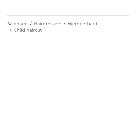
Salonkee
Hairdressers
Wemperhardt
Child haircut