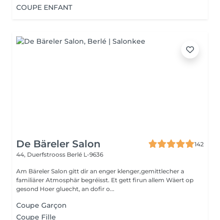
COUPE ENFANT
De Bäreler Salon
142
44, Duerfstrooss
Berlé L-9636
Am Bäreler Salon gitt dir an enger klenger,gemittlecher a
familiärer Atmosphär begréisst. Et gett firun allem Wäert op
gesond Hoer gluecht, an dofir o...
Coupe Garçon
Coupe Fille