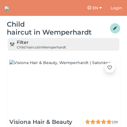
EN
Login
Child
haircut
in
Wemperhardt
Filter
Child haircut
in
Wemperhardt
Visiona Hair & Beauty
239