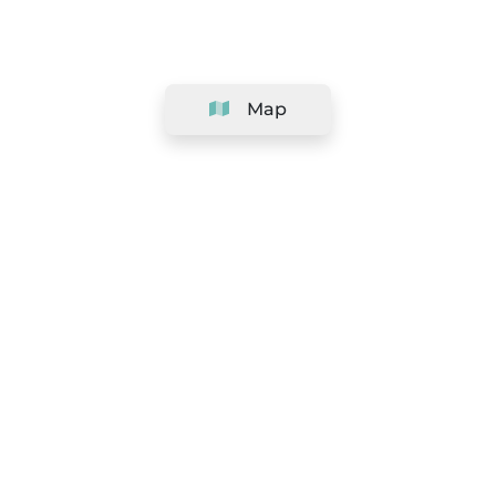
Map
Company
Support
Team
&
Careers
Information for salons
Legal
Exercise withdrawal right