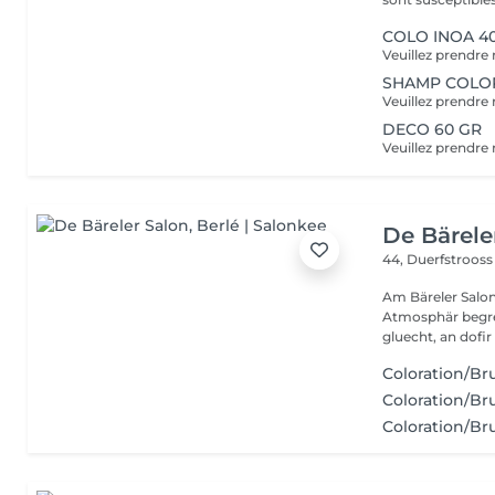
COLO INOA 4
SHAMP COLO
DECO 60 GR
De Bärele
44, Duerfstroos
Am Bäreler Salon 
Atmosphär begréi
gluecht, an dofir 
Coloration/Br
Coloration/Br
Coloration/Br