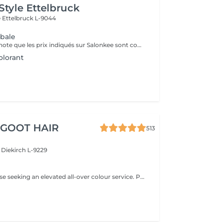
Style Ettelbruck
e
Ettelbruck L-9044
obale
Veuillez prendre note que les prix indiqués sur Salonkee sont communiqués à titre informatif et s'entendent de base. Ces derniers sont susceptibles de varier selon le diagnostic réalisé à votre arrivée au salon et l'expertise du professionnel à qui vous confiez votre beauté. Dans tous les cas, un devis précis vous sera proposé et toutes réalisations de prestations seront effectuées avec votre accord. Un grand merci d'avance pour votre compréhension. Au plaisir de vous recevoir très vite.
lorant
 GOOT HAIR
513
e
Diekirch L-9229
Designed for those seeking an elevated all-over colour service. Perfect for refreshing rich coppers and vibrant reds while adding warmth, elegance and refined depth to brunette tones.