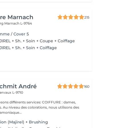
ure Marnach
215
urg
Marnach L-9764
mme / Cover 5
JIREL + Sh. + Soin + Coupe + Coiffage
IREL + Sh. + Soin + Coiffage
Schmit André
160
ervaux L-9710
 Au niveau des colorations, nous utilisons des
 amoniaque...
tion (Majirel) + Brushing