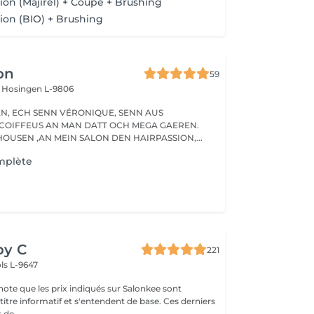
tion (Majirel) + Coupe + Brushing
tion (BIO) + Brushing
on
59
s
Hosingen L-9806
ENN AUS
COIFFEUS AN MAN DATT OCH MEGA GAEREN.
OUSEN ,AN MEIN SALON DEN HAIRPASSION,...
mplète
s
by C
221
ls L-9647
note que les prix indiqués sur Salonkee sont
tre informatif et s'entendent de base. Ces derniers
 de...