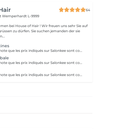
Hair
64
rt
Wemperhardt L-9999
men bei House of Hair ! Wir freuen uns sehr Sie auf
grüssen zu dürfen. Sie suchen jemanden der sie
n...
cines
Veuillez prendre note que les prix indiqués sur Salonkee sont communiqués à titre informatif et s'entendent de base. Ces derniers sont susceptibles de varier selon le diagnostic réalisé à votre arrivée au salon et l'expertise du professionnel à qui vous confiez votre beauté. Dans tous les cas, un devis précis vous sera proposé et toutes réalisations de prestations seront effectuées avec votre accord. Un grand merci d'avance pour votre compréhension. Au plaisir de vous recevoir très vite.
obale
Veuillez prendre note que les prix indiqués sur Salonkee sont communiqués à titre informatif et s'entendent de base. Ces derniers sont susceptibles de varier selon le diagnostic réalisé à votre arrivée au salon et l'expertise du professionnel à qui vous confiez votre beauté. Dans tous les cas, un devis précis vous sera proposé et toutes réalisations de prestations seront effectuées avec votre accord. Un grand merci d'avance pour votre compréhension. Au plaisir de vous recevoir très vite.
Veuillez prendre note que les prix indiqués sur Salonkee sont communiqués à titre informatif et s'entendent de base. Ces derniers sont susceptibles de varier selon le diagnostic réalisé à votre arrivée au salon et l'expertise du professionnel à qui vous confiez votre beauté. Dans tous les cas, un devis précis vous sera proposé et toutes réalisations de prestations seront effectuées avec votre accord. Un grand merci d'avance pour votre compréhension. Au plaisir de vous recevoir très vite.