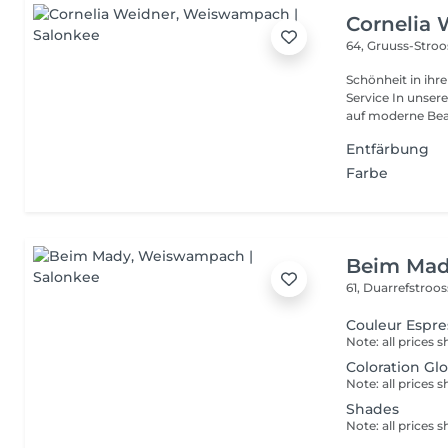
Cornelia 
64, Gruuss-Stro
Schönheit in ihrer ganzen Vielfa
Service In unserem Friseursalon trifft traditionelles Friseurhandwerk
auf moderne Bea.
Entfärbung
Farbe
Beim Ma
61, Duarrefstroo
Couleur Espre
Coloration Gl
Shades