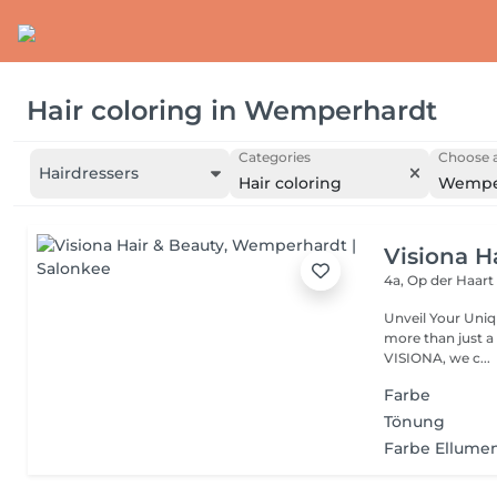
Hair coloring
in
Wemperhardt
Categories
Choose a
Hairdressers
Hair coloring
Wempe
Visiona H
4a, Op der Haar
Unveil Your Unique Style with Passion and E
more than just a hairstyle it's a reflection
VISIONA, we c...
Farbe
Tönung
Farbe Ellume