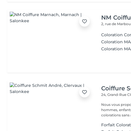
NM Coiff
2, rue de Marbo
Coloration Co
Coloration MA
Coloration MAJ
Coiffure 
24, Grand-Rue
Cl
Nous vous proposons différents services: COIFFURE : dames,
hommes, enfants.
colorations sans
Forfait Colora