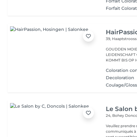
Forfait Colora
Forfait Colora
HairPassi
39, Haaptstroos
GOUDDEN MOIEN, ECH SENN VÉRONIQUE, S
LEIDENSCHAFT 
KOMMT BIS OP H
Coloration co
Decoloration
Coulage/Glos
Le Salon 
24, Bohey
Donco
Veuillez prendre 
communiqués à ti
sont susceptibles