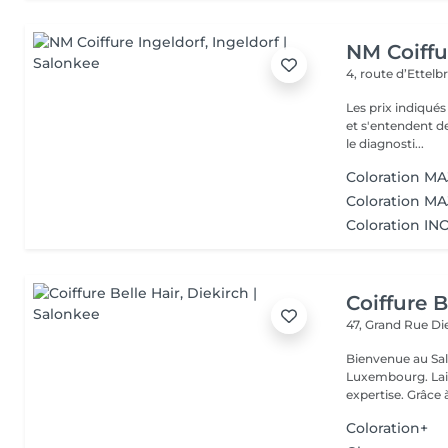
NM Coiffu
4, route d’Ettel
Les prix indiqué
et s'entendent de
le diagnosti...
Coloration MA
Coloration MAJ
Coloration INO
Coiffure B
47, Grand Rue
Di
Bienvenue au Salo
Luxembourg. Laissez-nous vous inspirer avec nos conseils et notre
expertise. Grâc
Coloration+