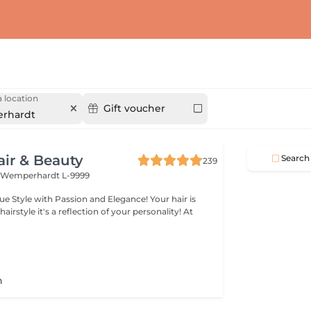
 location
Gift voucher
rhardt
air & Beauty
Search
239
t
Wemperhardt L-9999
legance! Your hair is
 of your personality! At
n