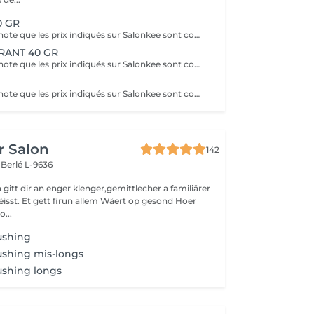
0 GR
Veuillez prendre note que les prix indiqués sur Salonkee sont communiqués à titre informatif et s'entendent de base. Ces derniers sont susceptibles de varier selon le diagnostic réalisé à votre arrivée au salon et l'expertise du professionnel à qui vous confiez votre beauté. Dans tous les cas, un devis précis vous sera proposé et toutes réalisations de prestations seront effectuées avec votre accord. Un grand merci d'avance pour votre compréhension. Au plaisir de vous recevoir très vite.
RANT 40 GR
Veuillez prendre note que les prix indiqués sur Salonkee sont communiqués à titre informatif et s'entendent de base. Ces derniers sont susceptibles de varier selon le diagnostic réalisé à votre arrivée au salon et l'expertise du professionnel à qui vous confiez votre beauté. Dans tous les cas, un devis précis vous sera proposé et toutes réalisations de prestations seront effectuées avec votre accord. Un grand merci d'avance pour votre compréhension. Au plaisir de vous recevoir très vite.
Veuillez prendre note que les prix indiqués sur Salonkee sont communiqués à titre informatif et s'entendent de base. Ces derniers sont susceptibles de varier selon le diagnostic réalisé à votre arrivée au salon et l'expertise du professionnel à qui vous confiez votre beauté. Dans tous les cas, un devis précis vous sera proposé et toutes réalisations de prestations seront effectuées avec votre accord. Un grand merci d'avance pour votre compréhension. Au plaisir de vous recevoir très vite.
r Salon
142
s
Berlé L-9636
gitt dir an enger klenger,gemittlecher a familiärer
sst. Et gett firun allem Wäert op gesond Hoer
o...
ushing
ushing mis-longs
ushing longs