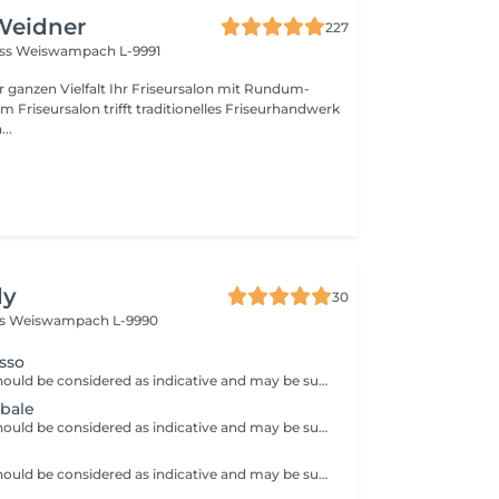
Weidner
227
oss
Weiswampach L-9991
lt Ihr Friseursalon mit Rundum-
..
dy
30
ss
Weiswampach L-9990
sso
Note: all prices should be considered as indicative and may be subject to change based on the type, duration and complexity of the service that is provided to you on site.
obale
Note: all prices should be considered as indicative and may be subject to change based on the type, duration and complexity of the service that is provided to you on site.
Note: all prices should be considered as indicative and may be subject to change based on the type, duration and complexity of the service that is provided to you on site.