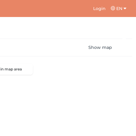
Login
EN
Show map
 in map area