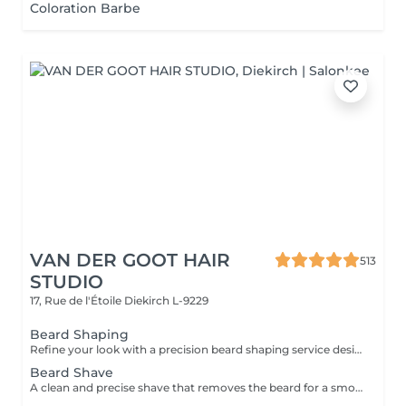
Coloration Barbe
VAN DER GOOT HAIR
513
STUDIO
17, Rue de l'Étoile
Diekirch L-9229
Beard Shaping
Refine your look with a precision beard shaping service designed to keep your beard clean, balanced, and well-defined. This service focuses on detailed trimming, shaping, and precise line work to enhance your natural facial structure and create a sharp, polished finish.
Beard Shave
A clean and precise shave that removes the beard for a smooth, refreshed finish. Your skin is left soft, clean, and perfectly groomed.