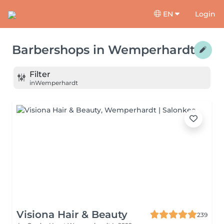
EN
Login
Barbershops
in
Wemperhardt
Filter
in
Wemperhardt
Visiona Hair & Beauty
239