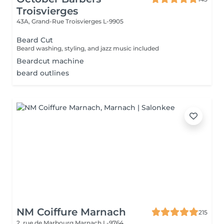
Troisvierges
43A, Grand-Rue
Troisvierges L-9905
Beard Cut
Beard washing, styling, and jazz music included
Beardcut machine
beard outlines
NM Coiffure Marnach
215
2, rue de Marbourg
Marnach L-9764