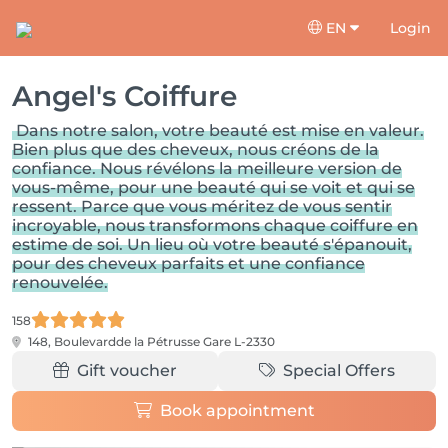
EN
Login
Angel's Coiffure
Dans notre salon, votre beauté est mise en valeur.
Bien plus que des cheveux, nous créons de la
confiance. Nous révélons la meilleure version de
vous-même, pour une beauté qui se voit et qui se
ressent. Parce que vous méritez de vous sentir
incroyable, nous transformons chaque coiffure en
estime de soi. Un lieu où votre beauté s'épanouit,
pour des cheveux parfaits et une confiance
renouvelée.
158
148, Boulevardde la Pétrusse
Gare L-2330
Gift voucher
Special Offers
Book appointment