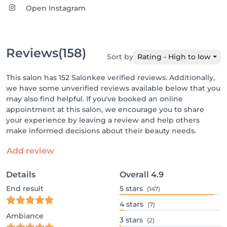
Open Instagram
Reviews
(158)
Sort by
Rating - High to low
This salon has 152 Salonkee verified reviews. Additionally,
we have some unverified reviews available below that you
may also find helpful. If you've booked an online
appointment at this salon, we encourage you to share
your experience by leaving a review and help others
make informed decisions about their beauty needs.
Add review
Details
Overall
4.9
End result
5
stars
(147)
4
stars
(7)
Ambiance
3
stars
(2)